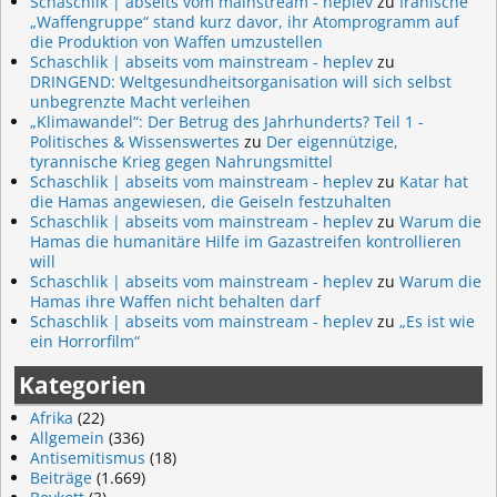
Schaschlik | abseits vom mainstream - heplev
zu
Iranische
„Waffengruppe“ stand kurz davor, ihr Atomprogramm auf
die Produktion von Waffen umzustellen
Schaschlik | abseits vom mainstream - heplev
zu
DRINGEND: Weltgesundheitsorganisation will sich selbst
unbegrenzte Macht verleihen
„Klimawandel“: Der Betrug des Jahrhunderts? Teil 1 -
Politisches & Wissenswertes
zu
Der eigennützige,
tyrannische Krieg gegen Nahrungsmittel
Schaschlik | abseits vom mainstream - heplev
zu
Katar hat
die Hamas angewiesen, die Geiseln festzuhalten
Schaschlik | abseits vom mainstream - heplev
zu
Warum die
Hamas die humanitäre Hilfe im Gazastreifen kontrollieren
will
Schaschlik | abseits vom mainstream - heplev
zu
Warum die
Hamas ihre Waffen nicht behalten darf
Schaschlik | abseits vom mainstream - heplev
zu
„Es ist wie
ein Horrorfilm“
Kategorien
Afrika
(22)
Allgemein
(336)
Antisemitismus
(18)
Beiträge
(1.669)