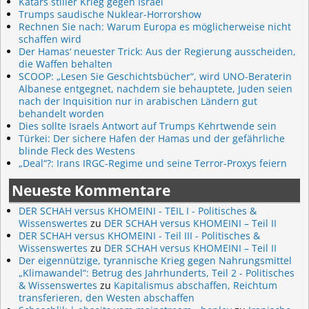
Katars stiller Krieg gegen Israel
Trumps saudische Nuklear-Horrorshow
Rechnen Sie nach: Warum Europa es möglicherweise nicht
schaffen wird
Der Hamas‘ neuester Trick: Aus der Regierung ausscheiden,
die Waffen behalten
SCOOP: „Lesen Sie Geschichtsbücher“, wird UNO-Beraterin
Albanese entgegnet, nachdem sie behauptete, Juden seien
nach der Inquisition nur in arabischen Ländern gut
behandelt worden
Dies sollte Israels Antwort auf Trumps Kehrtwende sein
Türkei: Der sichere Hafen der Hamas und der gefährliche
blinde Fleck des Westens
„Deal“?: Irans IRGC-Regime und seine Terror-Proxys feiern
Neueste Kommentare
DER SCHAH versus KHOMEINI - TEIL I - Politisches &
Wissenswertes
zu
DER SCHAH versus KHOMEINI – Teil II
DER SCHAH versus KHOMEINI - Teil III - Politisches &
Wissenswertes
zu
DER SCHAH versus KHOMEINI – Teil II
Der eigennützige, tyrannische Krieg gegen Nahrungsmittel
„Klimawandel“: Betrug des Jahrhunderts, Teil 2 - Politisches
& Wissenswertes
zu
Kapitalismus abschaffen, Reichtum
transferieren, den Westen abschaffen