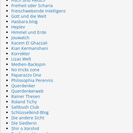
Fisch und Fleisch
Freiheit oder Scharia
Freischwebende Intelligenz
Gott und die Welt
Hasbara.blog
Heplev
Himmel und Erde
Jouwatch
Kacem El Ghazzali
Kian Kermanshani
Korrekter
Lizas Welt
Medien-Backspin
No tricks zone
Paparazzo One
Philosophia Perennis
Querdenker
Querdenkerweb
Rainer Thesen
Roland Tichy
Saltbush Club
Schlüsselkind-Blog
Die andere Sicht
Die Siedlerin
Shir o Xorshid