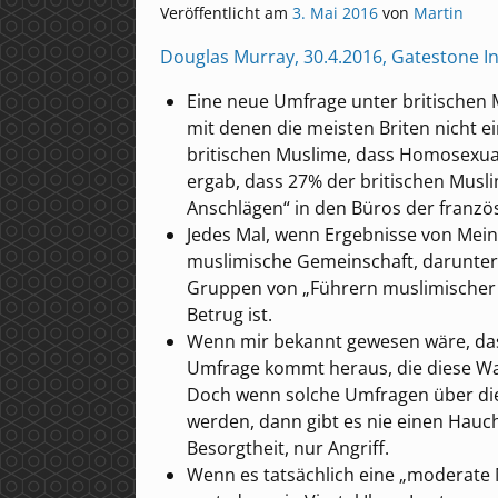
Veröffentlicht am
3. Mai 2016
von
Martin
Douglas Murray, 30.4.2016, Gatestone In
Eine neue Umfrage unter britischen 
mit denen die meisten Briten nicht 
britischen Muslime, dass Homosexualit
ergab, dass 27% der britischen Musli
Anschlägen“ in den Büros der französ
Jedes Mal, wenn Ergebnisse von Me
muslimische Gemeinschaft, darunter 
Gruppen von „Führern muslimischer 
Betrug ist.
Wenn mir bekannt gewesen wäre, das
Umfrage kommt heraus, die diese Wah
Doch wenn solche Umfragen über di
werden, dann gibt es nie einen Hauch
Besorgtheit, nur Angriff.
Wenn es tatsächlich eine „moderat