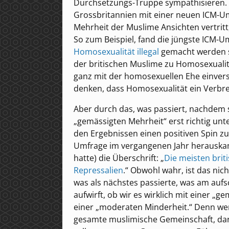
Durchsetzungs-Truppe sympathisieren. B
Grossbritannien mit einer neuen ICM-Umf
Mehrheit der Muslime Ansichten vertritt
So zum Beispiel, fand die jüngste ICM-U
Homosexualität illegal
gemacht werden so
der britischen Muslime zu Homosexualität
ganz mit der homosexuellen Ehe einvers
denken, dass Homosexualität ein Verbre
Aber durch das, was passiert, nachdem 
„gemässigten Mehrheit“ erst richtig unt
den Ergebnissen einen positiven Spin zu 
Umfrage im vergangenen Jahr herauskam,
hatte) die Überschrift: „
Die meisten bri
Repressalien
.“ Obwohl wahr, ist das nich
was als nächstes passierte, was am aufs
aufwirft, ob wir es wirklich mit einer „g
einer „moderaten Minderheit.“ Denn we
gesamte muslimische Gemeinschaft, daru