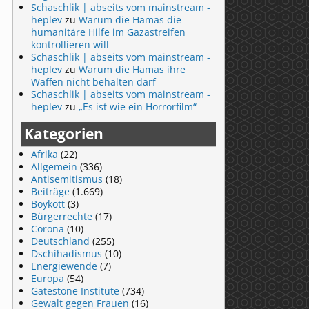
Schaschlik | abseits vom mainstream -
heplev
zu
Warum die Hamas die
humanitäre Hilfe im Gazastreifen
kontrollieren will
Schaschlik | abseits vom mainstream -
heplev
zu
Warum die Hamas ihre
Waffen nicht behalten darf
Schaschlik | abseits vom mainstream -
heplev
zu
„Es ist wie ein Horrorfilm“
Kategorien
Afrika
(22)
Allgemein
(336)
Antisemitismus
(18)
Beiträge
(1.669)
Boykott
(3)
Bürgerrechte
(17)
Corona
(10)
Deutschland
(255)
Dschihadismus
(10)
Energiewende
(7)
Europa
(54)
Gatestone Institute
(734)
Gewalt gegen Frauen
(16)