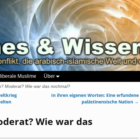
liberale Muslime
Über
n? Moderat? Wie war das nochmal?
eltkrieg
In ihren eigenen Worten: Eine erfundene
elten
palästinensische Nation
→
oderat? Wie war das