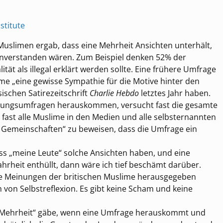
stitute
Muslimen ergab, dass eine Mehrheit Ansichten unterhält,
einverstanden wären. Zum Beispiel denken 52% der
ät als illegal erklärt werden sollte. Eine frühere Umfrage
me „eine gewisse Sympathie für die Motive hinter den
ischen Satirezeitschrift
Charlie Hebdo
letztes Jahr haben.
inungsumfragen herauskommen, versucht fast die gesamte
fast alle Muslime in den Medien und alle selbsternannten
Gemeinschaften“ zu beweisen, dass die Umfrage ein
s „meine Leute“ solche Ansichten haben, und eine
rheit enthüllt, dann wäre ich tief beschämt darüber.
e Meinungen der britischen Muslime herausgegeben
 von Selbstreflexion. Es gibt keine Scham und keine
e Mehrheit“ gäbe, wenn eine Umfrage herauskommt und