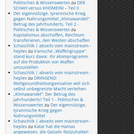
Politisches & Wissenswertes
zu
DER
SCHAH versus KHOMEINI – Teil II
Der eigennützige, tyrannische Krieg
gegen Nahrungsmittel „Klimawandel“:
Betrug des Jahrhunderts, Teil 2 -
Politisches & Wissenswertes
zu
Kapitalismus abschaffen, Reichtum
transferieren, den Westen abschaffen
Schaschlik | abseits vom mainstream -
heplev
zu
Iranische „Waffengruppe“
stand kurz davor, ihr Atomprogramm
auf die Produktion von Waffen
umzustellen
Schaschlik | abseits vom mainstream -
heplev
zu
DRINGEND:
Weltgesundheitsorganisation will sich
selbst unbegrenzte Macht verleihen
„Klimawandel“: Der Betrug des
Jahrhunderts? Teil 1 - Politisches &
Wissenswertes
zu
Der eigennützige,
tyrannische Krieg gegen
Nahrungsmittel
Schaschlik | abseits vom mainstream -
heplev
zu
Katar hat die Hamas
angewiesen, die Geiseln festzuhalten