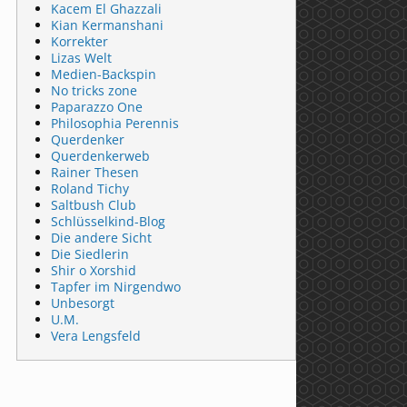
Kacem El Ghazzali
Kian Kermanshani
Korrekter
Lizas Welt
Medien-Backspin
No tricks zone
Paparazzo One
Philosophia Perennis
Querdenker
Querdenkerweb
Rainer Thesen
Roland Tichy
Saltbush Club
Schlüsselkind-Blog
Die andere Sicht
Die Siedlerin
Shir o Xorshid
Tapfer im Nirgendwo
Unbesorgt
U.M.
Vera Lengsfeld