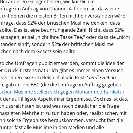
ei anderen Gelegenheiten, wie kürzlich in
rage im Auftrag von Channel 4, finden sie, dass eine
, mit denen die meisten Briten nicht einverstanden wäre.
mfrage, dass 52% der britischen Muslime denken, dass
llte. Das ist eine beunruhigende Zahl. Nicht, dass 52%
 sagen, es sei „nicht ihre Tasse Tee,“ oder dass sie „nicht
tanden sind“, sondern 52% der britischen Muslime
chen nach dem Gesetz sein sollte.
solche Umfragen publiziert werden, kommt die Idee der
er Druck. Erstens natürlich gibt es immer einen Versuch,
verleihen. So zum Beispiel alsdie Post-
Charlie Hebdo
 gab ihr die BBC (die die Umfrage in Auftrag gegeben
tischen Muslime stellen sich gegen Mohammed-Karikatur-
t der auffälligste Aspekt ihrer Ergebnisse. Doch es ist das,
chlussreichsten ist und was noch deutlicher die Frage
emässigten Mehrheit“ zu tun haben oder, realistischer, mit
nn solche Ergebnisse herauskommen, versucht fast die
nter fast alle Muslime in den Medien und alle