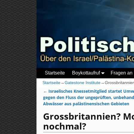
Startseite
Boykottaufruf
Fragen an 
Startseite
→
Gatestone Institute
→
Grossbritannie
←
Israelisches Knessetmitglied startet Umw
Artikelnavigation
gegen den Fluss der ungeprüften, unbehand
Abwässer aus palästinensischen Gebieten
Grossbritannien? M
nochmal?