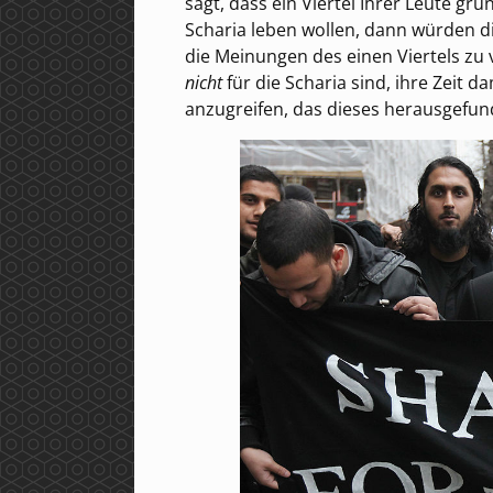
sagt, dass ein Viertel Ihrer Leute g
Scharia leben wollen, dann würden d
die Meinungen des einen Viertels zu
nicht
für die Scharia sind, ihre Zeit 
anzugreifen, das dieses herausgefun