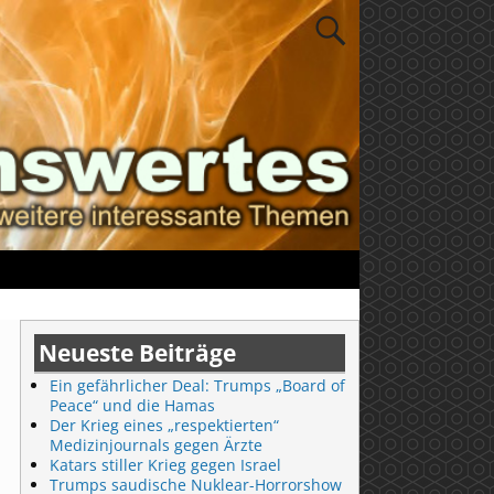
Neueste Beiträge
Ein gefährlicher Deal: Trumps „Board of
Peace“ und die Hamas
Der Krieg eines „respektierten“
Medizinjournals gegen Ärzte
Katars stiller Krieg gegen Israel
Trumps saudische Nuklear-Horrorshow