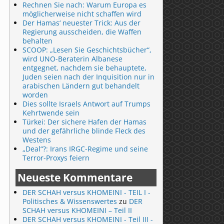
Rechnen Sie nach: Warum Europa es
möglicherweise nicht schaffen wird
Der Hamas‘ neuester Trick: Aus der
Regierung ausscheiden, die Waffen
behalten
SCOOP: „Lesen Sie Geschichtsbücher“,
wird UNO-Beraterin Albanese
entgegnet, nachdem sie behauptete,
Juden seien nach der Inquisition nur in
arabischen Ländern gut behandelt
worden
Dies sollte Israels Antwort auf Trumps
Kehrtwende sein
Türkei: Der sichere Hafen der Hamas
und der gefährliche blinde Fleck des
Westens
„Deal“?: Irans IRGC-Regime und seine
Terror-Proxys feiern
Neueste Kommentare
DER SCHAH versus KHOMEINI - TEIL I -
Politisches & Wissenswertes
zu
DER
SCHAH versus KHOMEINI – Teil II
DER SCHAH versus KHOMEINI - Teil III -