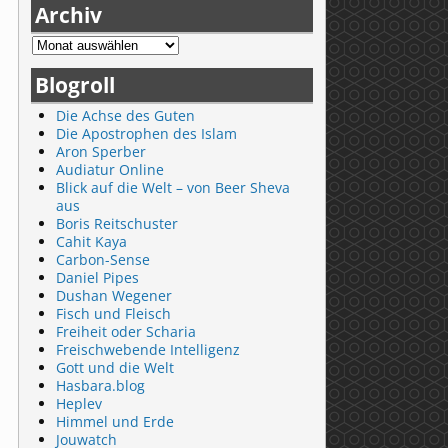
Archiv
Blogroll
Die Achse des Guten
Die Apostrophen des Islam
Aron Sperber
Audiatur Online
Blick auf die Welt – von Beer Sheva
aus
Boris Reitschuster
Cahit Kaya
Carbon-Sense
Daniel Pipes
Dushan Wegener
Fisch und Fleisch
Freiheit oder Scharia
Freischwebende Intelligenz
Gott und die Welt
Hasbara.blog
Heplev
Himmel und Erde
Jouwatch