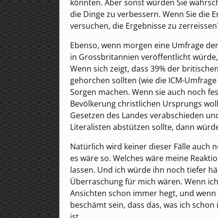
könnten. Aber sonst würden Sie wahrsch
die Dinge zu verbessern. Wenn Sie die E
versuchen, die Ergebnisse zu zerreissen
Ebenso, wenn morgen eine Umfrage der 
in Grossbritannien veröffentlicht würde
Wenn sich zeigt, dass 39% der britisch
gehorchen sollten (wie die ICM-Umfrage 
Sorgen machen. Wenn sie auch noch festst
Bevölkerung christlichen Ursprungs woll
Gesetzen des Landes verabschieden und s
Literalisten abstützen sollte, dann wür
Natürlich wird keiner dieser Fälle auch 
es wäre so. Welches wäre meine Reaktio
lassen. Und ich würde ihn noch tiefer h
Überraschung für mich wären. Wenn ich
Ansichten schon immer hegt, und wenn e
beschämt sein, dass das, was ich schon
ist.