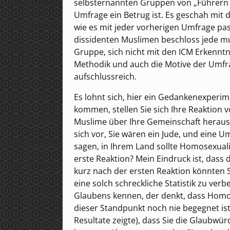
selbsternannten Gruppen von „Führern 
Umfrage ein Betrug ist. Es geschah mit 
wie es mit jeder vorherigen Umfrage pa
dissidenten Muslimen beschloss jede m
Gruppe, sich nicht mit den ICM Erkenntni
Methodik und auch die Motive der Umfr
aufschlussreich.
Es lohnt sich, hier ein Gedankenexperi
kommen, stellen Sie sich Ihre Reaktion 
Muslime über Ihre Gemeinschaft herausge
sich vor, Sie wären ein Jude, und eine 
sagen, in Ihrem Land sollte Homosexua
erste Reaktion? Mein Eindruck ist, dass 
kurz nach der ersten Reaktion könnten 
eine solch schreckliche Statistik zu ver
Glaubens kennen, der denkt, dass Homose
dieser Standpunkt noch nie begegnet ist
Resultate zeigte), dass Sie die Glaubwür