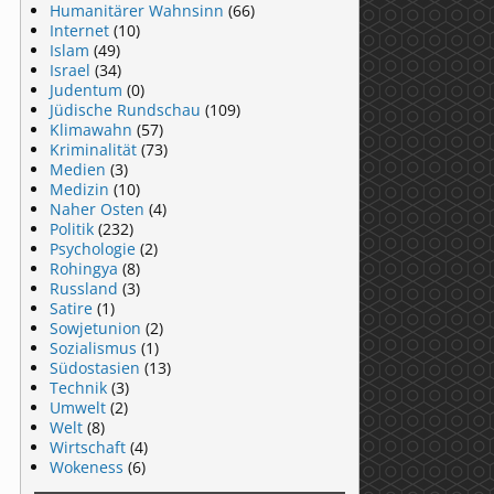
Humanitärer Wahnsinn
(66)
Internet
(10)
Islam
(49)
Israel
(34)
Judentum
(0)
Jüdische Rundschau
(109)
Klimawahn
(57)
Kriminalität
(73)
Medien
(3)
Medizin
(10)
Naher Osten
(4)
Politik
(232)
Psychologie
(2)
Rohingya
(8)
Russland
(3)
Satire
(1)
Sowjetunion
(2)
Sozialismus
(1)
Südostasien
(13)
Technik
(3)
Umwelt
(2)
Welt
(8)
Wirtschaft
(4)
Wokeness
(6)