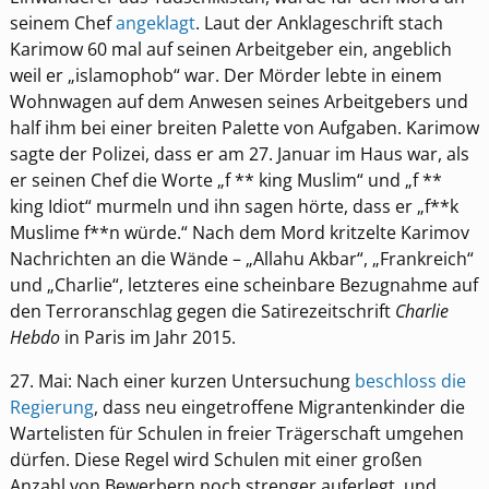
seinem Chef
angeklagt
. Laut der Anklageschrift stach
Karimow 60 mal auf seinen Arbeitgeber ein, angeblich
weil er „islamophob“ war. Der Mörder lebte in einem
Wohnwagen auf dem Anwesen seines Arbeitgebers und
half ihm bei einer breiten Palette von Aufgaben. Karimow
sagte der Polizei, dass er am 27. Januar im Haus war, als
er seinen Chef die Worte „f ** king Muslim“ und „f **
king Idiot“ murmeln und ihn sagen hörte, dass er „f**k
Muslime f**n würde.“ Nach dem Mord kritzelte Karimov
Nachrichten an die Wände – „Allahu Akbar“, „Frankreich“
und „Charlie“, letzteres eine scheinbare Bezugnahme auf
den Terroranschlag gegen die Satirezeitschrift
Charlie
Hebdo
in Paris im Jahr 2015.
27. Mai: Nach einer kurzen Untersuchung
beschloss die
Regierung
, dass neu eingetroffene Migrantenkinder die
Wartelisten für Schulen in freier Trägerschaft umgehen
dürfen. Diese Regel wird Schulen mit einer großen
Anzahl von Bewerbern noch strenger auferlegt, und