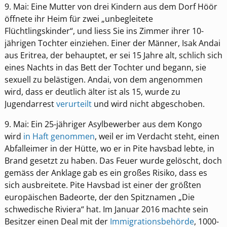
9. Mai: Eine Mutter von drei Kindern aus dem Dorf Höör
öffnete ihr Heim für zwei „unbegleitete
Flüchtlingskinder“, und liess Sie ins Zimmer ihrer 10-
jährigen Tochter einziehen. Einer der Männer, Isak Andai
aus Eritrea, der behauptet, er sei 15 Jahre alt, schlich sich
eines Nachts in das Bett der Tochter und begann, sie
sexuell zu belästigen. Andai, von dem angenommen
wird, dass er deutlich älter ist als 15, wurde zu
Jugendarrest
verurteilt
und wird nicht abgeschoben.
9. Mai: Ein 25-jähriger Asylbewerber aus dem Kongo
wird
in Haft genommen
, weil er im Verdacht steht, einen
Abfalleimer in der Hütte, wo er in Pite havsbad lebte, in
Brand gesetzt zu haben. Das Feuer wurde gelöscht, doch
gemäss der Anklage gab es ein großes Risiko, dass es
sich ausbreitete. Pite Havsbad ist einer der größten
europäischen Badeorte, der den Spitznamen „Die
schwedische Riviera“ hat. Im Januar 2016 machte sein
Besitzer einen Deal mit der
Immigrationsbehörde
, 1000-