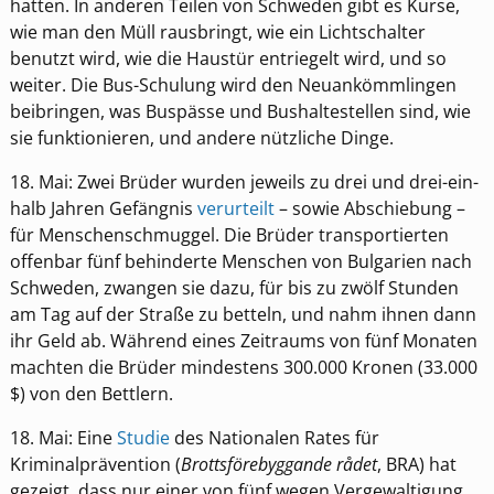
hatten. In anderen Teilen von Schweden gibt es Kurse,
wie man den Müll rausbringt, wie ein Lichtschalter
benutzt wird, wie die Haustür entriegelt wird, und so
weiter. Die Bus-Schulung wird den Neuankömmlingen
beibringen, was Buspässe und Bushaltestellen sind, wie
sie funktionieren, und andere nützliche Dinge.
18. Mai: Zwei Brüder wurden jeweils zu drei und drei-ein-
halb Jahren Gefängnis
verurteilt
– sowie Abschiebung –
für Menschenschmuggel. Die Brüder transportierten
offenbar fünf behinderte Menschen von Bulgarien nach
Schweden, zwangen sie dazu, für bis zu zwölf Stunden
am Tag auf der Straße zu betteln, und nahm ihnen dann
ihr Geld ab. Während eines Zeitraums von fünf Monaten
machten die Brüder mindestens 300.000 Kronen (33.000
$) von den Bettlern.
18. Mai: Eine
Studie
des Nationalen Rates für
Kriminalprävention (
Brottsförebyggande rådet
, BRA) hat
gezeigt, dass nur einer von fünf wegen Vergewaltigung