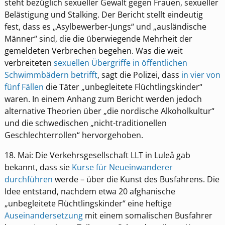
steht bezüglich sexueller Gewalt gegen Frauen, sexueller
Belästigung und Stalking. Der Bericht stellt eindeutig
fest, dass es „Asylbewerber-Jungs“ und „ausländische
Männer“ sind, die die überwiegende Mehrheit der
gemeldeten Verbrechen begehen. Was die weit
verbreiteten
sexuellen Übergriffe in öffentlichen
Schwimmbädern betrifft
, sagt die Polizei, dass
in vier von
fünf Fällen
die Täter „unbegleitete Flüchtlingskinder“
waren. In einem Anhang zum Bericht werden jedoch
alternative Theorien über „die nordische Alkoholkultur“
und die schwedischen „nicht-traditionellen
Geschlechterrollen“ hervorgehoben.
18. Mai: Die Verkehrsgesellschaft LLT in Luleå gab
bekannt, dass sie
Kurse für Neueinwanderer
durchführen
werde – über die Kunst des Busfahrens. Die
Idee entstand, nachdem etwa 20 afghanische
„unbegleitete Flüchtlingskinder“ eine heftige
Auseinandersetzung
mit einem somalischen Busfahrer