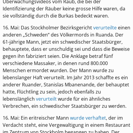
Überwachungsvideos vom Raub, die bei der
Identifizierung der Räuber keine grosse Hilfe waren, da
sie vollständig durch die Burkas bedeckt waren.
16. Mai: Das Stockholmer Bezirksgericht
verurteilte
einen
anderen „Schweden“ des Völkermords in Ruanda. Der
61-jährige Mann, jetzt ein schwedischer Staatsbürger,
behauptete, dass er unschuldig sei und dass die Beweise
gegen ihn fabriziert seien. Die Anklage betraf fünf
verschiedene Massaker, in denen rund 800.000
Menschen ermordet wurden. Der Mann wurde zu
lebenslanger Haft verurteilt. Im Jahr 2013 schaffte es ein
anderer Ruander, Stanislas Mbanenande, der behauptet
hatte, Flüchtling zu sein, jedoch ebenfalls zu
lebenslänglich
verurteilt
wurde für ein ähnliches
Verbrechen, ein schwedischer Staatsbürger zu werden.
16. Mai: Ein eritreischer Mann
wurde verhaftet
, der im
Verdacht steht, eine Vergewaltigung in einem Restaurant
im Zentrum von Stockholm begangen zu haben. Der