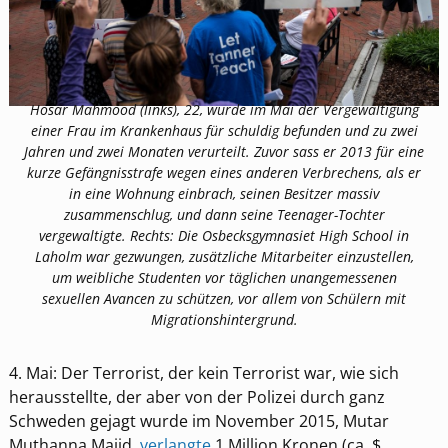
Hosar Mahmood (links), 22, wurde im Mai der Vergewaltigung
einer Frau im Krankenhaus für schuldig befunden und zu zwei
Jahren und zwei Monaten verurteilt. Zuvor sass er 2013 für eine
kurze Gefängnisstrafe wegen eines anderen Verbrechens, als er
in eine Wohnung einbrach, seinen Besitzer massiv
zusammenschlug, und dann seine Teenager-Tochter
vergewaltigte. Rechts: Die Osbecksgymnasiet High School in
Laholm war gezwungen, zusätzliche Mitarbeiter einzustellen,
um weibliche Studenten vor täglichen unangemessenen
sexuellen Avancen zu schützen, vor allem von Schülern mit
Migrationshintergrund.
4. Mai: Der Terrorist, der kein Terrorist war, wie sich
herausstellte, der aber von der Polizei durch ganz
Schweden gejagt wurde im November 2015, Mutar
Muthanna Majid,
verlangte
1 Million Kronen (ca. $