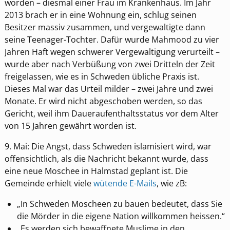
worden – diesmal einer Frau im Krankenhaus. Im Jahr
2013 brach er in eine Wohnung ein, schlug seinen
Besitzer massiv zusammen, und vergewaltigte dann
seine Teenager-Tochter. Dafür wurde Mahmood zu vier
Jahren Haft wegen schwerer Vergewaltigung verurteilt –
wurde aber nach Verbüßung von zwei Dritteln der Zeit
freigelassen, wie es in Schweden übliche Praxis ist.
Dieses Mal war das Urteil milder – zwei Jahre und zwei
Monate. Er wird nicht abgeschoben werden, so das
Gericht, weil ihm Daueraufenthaltsstatus vor dem Alter
von 15 Jahren gewährt worden ist.
9. Mai: Die Angst, dass Schweden islamisiert wird, war
offensichtlich, als die Nachricht bekannt wurde, dass
eine neue Moschee in Halmstad geplant ist. Die
Gemeinde erhielt viele
wütende E-Mails
, wie zB:
„In Schweden Moscheen zu bauen bedeutet, dass Sie
die Mörder in die eigene Nation willkommen heissen.“
„Es werden sich bewaffnete Muslime in den