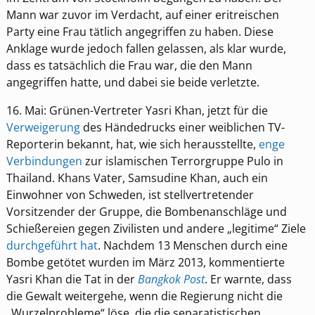
Mann war zuvor im Verdacht, auf einer eritreischen
Party eine Frau tätlich angegriffen zu haben. Diese
Anklage wurde jedoch fallen gelassen, als klar wurde,
dass es tatsächlich die Frau war, die den Mann
angegriffen hatte, und dabei sie beide verletzte.
16. Mai: Grünen-Vertreter Yasri Khan, jetzt für die
Verweigerung
des Händedrucks einer weiblichen TV-
Reporterin bekannt, hat, wie sich herausstellte,
enge
Verbindungen
zur islamischen Terrorgruppe Pulo in
Thailand. Khans Vater, Samsudine Khan, auch ein
Einwohner von Schweden, ist stellvertretender
Vorsitzender der Gruppe, die Bombenanschläge und
Schießereien gegen Zivilisten und andere „legitime“ Ziele
durchgeführt hat
. Nachdem 13 Menschen durch eine
Bombe getötet wurden im März 2013, kommentierte
Yasri Khan die Tat in der
Bangkok Post
. Er warnte, dass
die Gewalt weitergehe, wenn die Regierung nicht die
„Wurzelprobleme“ löse, die die separatistischen