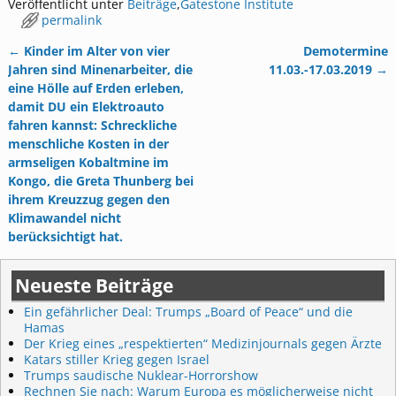
Veröffentlicht unter
Beiträge
,
Gatestone Institute
permalink
←
Kinder im Alter von vier
Demotermine
Artikelnavigation
Jahren sind Minenarbeiter, die
11.03.-17.03.2019
→
eine Hölle auf Erden erleben,
damit DU ein Elektroauto
fahren kannst: Schreckliche
menschliche Kosten in der
armseligen Kobaltmine im
Kongo, die Greta Thunberg bei
ihrem Kreuzzug gegen den
Klimawandel nicht
berücksichtigt hat.
Neueste Beiträge
Ein gefährlicher Deal: Trumps „Board of Peace“ und die
Hamas
Der Krieg eines „respektierten“ Medizinjournals gegen Ärzte
Katars stiller Krieg gegen Israel
Trumps saudische Nuklear-Horrorshow
Rechnen Sie nach: Warum Europa es möglicherweise nicht