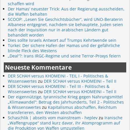
schaffen wird
Der Hamas‘ neuester Trick: Aus der Regierung ausscheiden,
die Waffen behalten
SCOOP: „Lesen Sie Geschichtsbücher“, wird UNO-Beraterin
Albanese entgegnet, nachdem sie behauptete, Juden seien
nach der Inquisition nur in arabischen Ländern gut
behandelt worden
Dies sollte Israels Antwort auf Trumps Kehrtwende sein
Türkei: Der sichere Hafen der Hamas und der gefährliche
blinde Fleck des Westens
„Deal“?: Irans IRGC-Regime und seine Terror-Proxys feiern
Neueste Kommentare
DER SCHAH versus KHOMEINI - TEIL I - Politisches &
Wissenswertes
zu
DER SCHAH versus KHOMEINI – Teil II
DER SCHAH versus KHOMEINI - Teil III - Politisches &
Wissenswertes
zu
DER SCHAH versus KHOMEINI – Teil II
Der eigennützige, tyrannische Krieg gegen Nahrungsmittel
„Klimawandel“: Betrug des Jahrhunderts, Teil 2 - Politisches
& Wissenswertes
zu
Kapitalismus abschaffen, Reichtum
transferieren, den Westen abschaffen
Schaschlik | abseits vom mainstream - heplev
zu
Iranische
„Waffengruppe“ stand kurz davor, ihr Atomprogramm auf
die Produktion von Waffen umzustellen