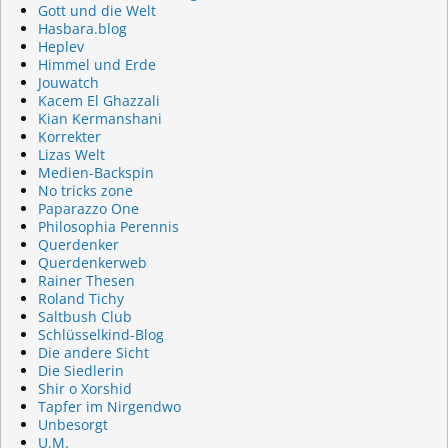
Gott und die Welt
Hasbara.blog
Heplev
Himmel und Erde
Jouwatch
Kacem El Ghazzali
Kian Kermanshani
Korrekter
Lizas Welt
Medien-Backspin
No tricks zone
Paparazzo One
Philosophia Perennis
Querdenker
Querdenkerweb
Rainer Thesen
Roland Tichy
Saltbush Club
Schlüsselkind-Blog
Die andere Sicht
Die Siedlerin
Shir o Xorshid
Tapfer im Nirgendwo
Unbesorgt
U.M.