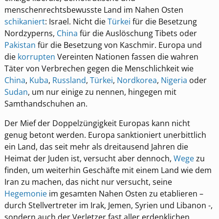
menschenrechtsbewusste Land im Nahen Osten
schikaniert
: Israel. Nicht die
Türkei
für die Besetzung
Nordzyperns,
China
für die Auslöschung Tibets oder
Pakistan
für die Besetzung von Kaschmir. Europa und
die
korrupten
Vereinten Nationen fassen die wahren
Täter von Verbrechen gegen die Menschlichkeit wie
China
,
Kuba
,
Russland
,
Türkei
,
Nordkorea
,
Nigeria
oder
Sudan
, um nur einige zu nennen, hingegen mit
Samthandschuhen an.
Der Mief der Doppelzüngigkeit Europas kann nicht
genug betont werden. Europa sanktioniert unerbittlich
ein Land, das seit mehr als dreitausend Jahren die
Heimat der Juden ist, versucht aber dennoch,
Wege
zu
finden, um weiterhin Geschäfte mit einem Land wie dem
Iran zu machen, das nicht nur versucht, seine
Hegemonie
im gesamten Nahen Osten zu etablieren –
durch Stellvertreter im Irak, Jemen, Syrien und Libanon -,
sondern auch der Verletzer fast aller erdenklichen