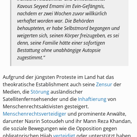
Kavous Seyyed Emami im Evin-Gefängnis,
nachdem er zwei Wochen zuvor willkürlich
verhaftet worden war. Die Behörden
behaupteten, er habe Selbstmord begangen und
weigerten sich, seinen Körper freizugeben, es sei
denn, seine Familie hätte einer sofortigen
Bestattung ohne unabhängige Autopsie
zugestimmt.“
Aufgrund der jüngsten Proteste im Land hat das
theokratische Establishment auch seine
Zensur
der
Medien, die
Störung
ausländischer
Satellitenfernsehsender und die
Inhaftierung
von
Menschenrechtsaktivisten gesteigert.
Menschenrechtsverteidiger
und prominente Anwälte,
darunter Nasrin Sotoudeh und ihr Mann Reza Khandan,
die soziale Bewegungen wie die Opposition gegen
obligatorischen Hijab
verteidigt
oder unterstützt haben,