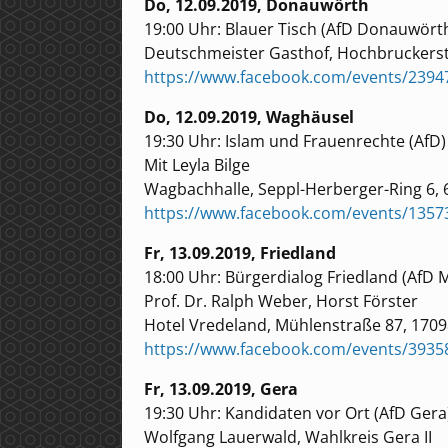
Do, 12.09.2019, Donauwörth
19:00 Uhr: Blauer Tisch (AfD Donauwört
Deutschmeister Gasthof, Hochbruckers
https://www.facebook.com/events/239
Do, 12.09.2019, Waghäusel
19:30 Uhr: Islam und Frauenrechte (AfD)
Mit Leyla Bilge
Wagbachhalle, Seppl-Herberger-Ring 6,
https://www.facebook.com/events/135
Fr, 13.09.2019, Friedland
18:00 Uhr: Bürgerdialog Friedland (AfD 
Prof. Dr. Ralph Weber, Horst Förster
Hotel Vredeland, Mühlenstraße 87, 1709
https://www.facebook.com/events/3935
Fr, 13.09.2019, Gera
19:30 Uhr: Kandidaten vor Ort (AfD Gera
Wolfgang Lauerwald, Wahlkreis Gera II