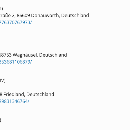
h)
traße 2, 86609 Donauwörth, Deutschland
4776370767973/
 68753 Waghäusel, Deutschland
7353681106879/
MV)
8 Friedland, Deutschland
89831346764/
)