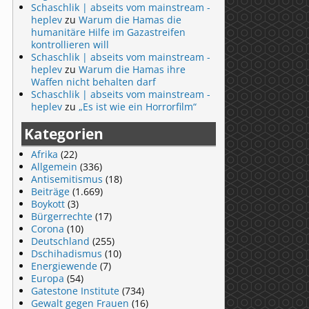
Schaschlik | abseits vom mainstream -
heplev
zu
Warum die Hamas die
humanitäre Hilfe im Gazastreifen
kontrollieren will
Schaschlik | abseits vom mainstream -
heplev
zu
Warum die Hamas ihre
Waffen nicht behalten darf
Schaschlik | abseits vom mainstream -
heplev
zu
„Es ist wie ein Horrorfilm“
Kategorien
Afrika
(22)
Allgemein
(336)
Antisemitismus
(18)
Beiträge
(1.669)
Boykott
(3)
Bürgerrechte
(17)
Corona
(10)
Deutschland
(255)
Dschihadismus
(10)
Energiewende
(7)
Europa
(54)
Gatestone Institute
(734)
Gewalt gegen Frauen
(16)