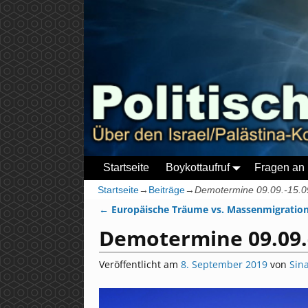
Startseite
Boykottaufruf
Fragen an 
Startseite
→
Beiträge
→
Demotermine 09.09.-15.0
←
Europäische Träume vs. Massenmigratio
Artikelnavigation
Demotermine 09.09.
Veröffentlicht am
8. September 2019
von
Sin