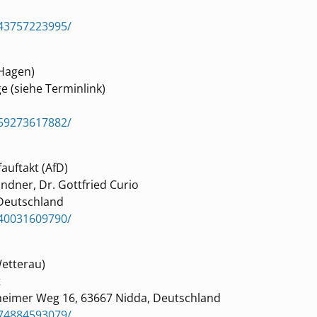
43757223995/
 Hagen)
e (siehe Terminlink)
59273617882/
uftakt (AfD)
dner, Dr. Gottfried Curio
 Deutschland
40031609790/
Wetterau)
t
eimer Weg 16, 63667 Nidda, Deutschland
74884593079/