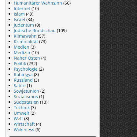
Humanitärer Wahnsinn
(66)
Internet
(10)
Islam
(49)
Israel
(34)
Judentum
(0)
Jüdische Rundschau
(109)
Klimawahn
(57)
Kriminalität
(73)
Medien
(3)
Medizin
(10)
Naher Osten
(4)
Politik
(232)
Psychologie
(2)
Rohingya
(8)
Russland
(3)
Satire
(1)
Sowjetunion
(2)
Sozialismus
(1)
Südostasien
(13)
Technik
(3)
Umwelt
(2)
Welt
(8)
Wirtschaft
(4)
Wokeness
(6)