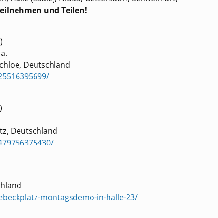
eilnehmen und Teilen!
)
.a.
uchloe, Deutschland
25516395699/
)
tz, Deutschland
6479756375430/
chland
-riebeckplatz-montagsdemo-in-halle-23/