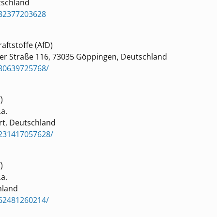
utschland
582377203628
aftstoffe (AfD)
r Straße 116, 73035 Göppingen, Deutschland
80639725768/
)
.a.
rt, Deutschland
2231417057628/
)
.a.
hland
62481260214/