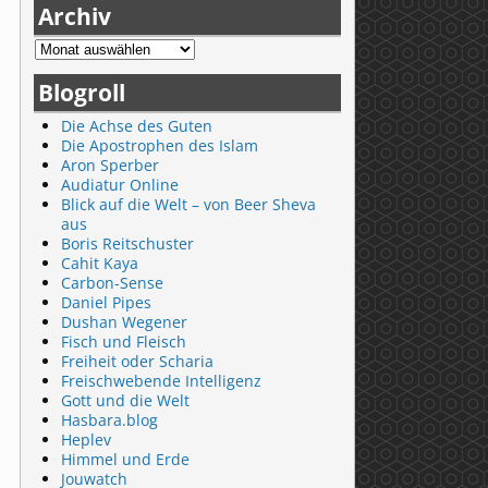
Archiv
Blogroll
Die Achse des Guten
Die Apostrophen des Islam
Aron Sperber
Audiatur Online
Blick auf die Welt – von Beer Sheva
aus
Boris Reitschuster
Cahit Kaya
Carbon-Sense
Daniel Pipes
Dushan Wegener
Fisch und Fleisch
Freiheit oder Scharia
Freischwebende Intelligenz
Gott und die Welt
Hasbara.blog
Heplev
Himmel und Erde
Jouwatch