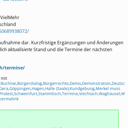
dVielMehr
schland
60689938072/
taufnahme dar. Kurzfristige Ergänzungen und Änderungen
lich aktualisierte
Stand und die Termine der nächsten
ch/termine/
 mit
,
Buchloe
,
Bürgerdialog
,
Bürgerrechte
,
Demo
,
Demonstration
,
Deutsc
Gera
,
Göppingen
,
Hagen
,
Halle (Saale)
,
Kundgebung
,
Merkel muss
Protest
,
Schweinfurt
,
Stammtisch
,
Termine
,
Viechtach
,
Waghäusel
,
W
permalink