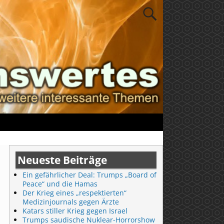
Neueste Beiträge
Ein gefährlicher Deal: Trumps „Board of
Peace“ und die Hamas
Der Krieg eines „respektierten“
Medizinjournals gegen Ärzte
Katars stiller Krieg gegen Israel
Trumps saudische Nuklear-Horrorshow