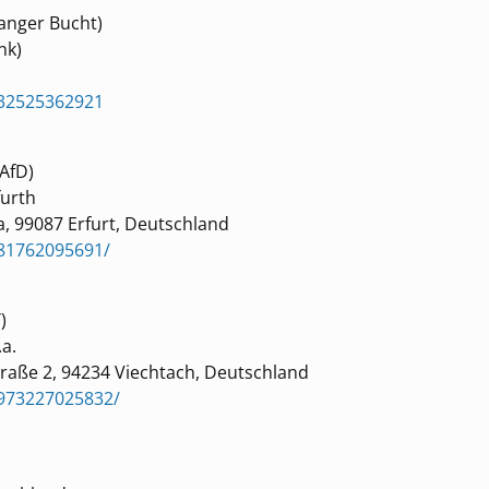
nanger Bucht)
nk)
032525362921
AfD)
furth
a, 99087 Erfurt, Deutschland
81762095691/
)
.a.
traße 2, 94234 Viechtach, Deutschland
2973227025832/