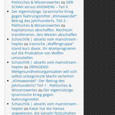
Politisches & Wissenswertes
zu
DER
SCHAH versus KHOMEINI – Teil II
Der eigennützige, tyrannische Krieg
gegen Nahrungsmittel „Klimawandel“:
Betrug des Jahrhunderts, Teil 2 -
Politisches & Wissenswertes
zu
Kapitalismus abschaffen, Reichtum
transferieren, den Westen abschaffen
Schaschlik | abseits vom mainstream -
heplev
zu
Iranische „Waffengruppe“
stand kurz davor, ihr Atomprogramm
auf die Produktion von Waffen
umzustellen
Schaschlik | abseits vom mainstream -
heplev
zu
DRINGEND:
Weltgesundheitsorganisation will sich
selbst unbegrenzte Macht verleihen
„Klimawandel“: Der Betrug des
Jahrhunderts? Teil 1 - Politisches &
Wissenswertes
zu
Der eigennützige,
tyrannische Krieg gegen
Nahrungsmittel
Schaschlik | abseits vom mainstream -
heplev
zu
Katar hat die Hamas
angewiesen, die Geiseln festzuhalten