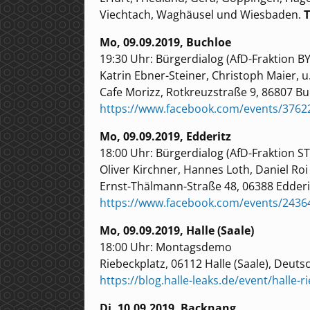
Viechtach, Waghäusel und Wiesbaden.
T
Mo, 09.09.2019, Buchloe
19:30 Uhr: Bürgerdialog (AfD-Fraktion BY
Katrin Ebner-Steiner, Christoph Maier, u
Cafe Morizz, Rotkreuzstraße 9, 86807 B
https://www.facebook.com/events/3762
Mo, 09.09.2019, Edderitz
18:00 Uhr: Bürgerdialog (AfD-Fraktion ST
Oliver Kirchner, Hannes Loth, Daniel Roi
Ernst-Thälmann-Straße 48, 06388 Edderi
https://www.facebook.com/events/243
Mo, 09.09.2019, Halle (Saale)
18:00 Uhr: Montagsdemo
Riebeckplatz, 06112 Halle (Saale), Deuts
https://blog.halle-leaks.de/event/halle
Di, 10.09.2019, Backnang