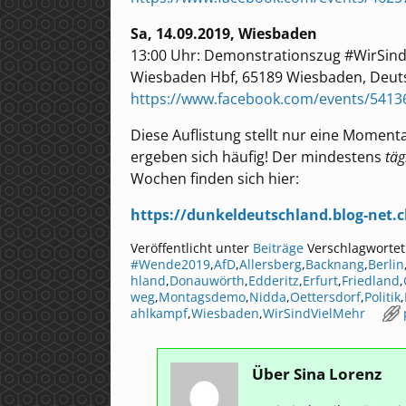
Sa, 14.09.2019, Wiesbaden
13:00 Uhr: Demonstrationszug #WirSin
Wiesbaden Hbf, 65189 Wiesbaden, Deut
https://www.facebook.com/events/5413
Diese Auflistung stellt nur eine Momen
ergeben sich häufig! Der mindestens
täg
Wochen finden sich hier:
https://dunkeldeutschland.blog-net.
Veröffentlicht unter
Beiträge
Verschlagwortet
#Wende2019
,
AfD
,
Allersberg
,
Backnang
,
Berlin
hland
,
Donauwörth
,
Edderitz
,
Erfurt
,
Friedland
,
weg
,
Montagsdemo
,
Nidda
,
Oettersdorf
,
Politik
,
ahlkampf
,
Wiesbaden
,
WirSindVielMehr
Über Sina Lorenz