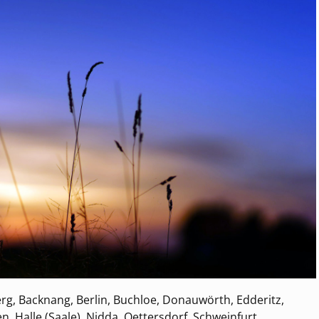
rg, Backnang, Berlin, Buchloe, Donauwörth, Edderitz,
n, Halle (Saale), Nidda, Oettersdorf, Schweinfurt,