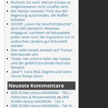
Rechnen Sie nach: Warum Europa es
möglicherweise nicht schaffen wird
Der Hamas‘ neuester Trick: Aus der
Regierung ausscheiden, die Waffen
behalten
SCOOP: „Lesen Sie Geschichtsbücher“,
wird UNO-Beraterin Albanese
entgegnet, nachdem sie behauptete,
Juden seien nach der Inquisition nur in
arabischen Ländern gut behandelt
worden
Dies sollte Israels Antwort auf Trumps
Kehrtwende sein
Türkei: Der sichere Hafen der Hamas
und der gefährliche blinde Fleck des
Westens
„Deal“?: Irans IRGC-Regime und seine
Terror-Proxys feiern
Neueste Kommentare
DER SCHAH versus KHOMEINI - TEIL I -
Politisches & Wissenswertes
zu
DER
SCHAH versus KHOMEINI – Teil II
DER SCHAH versus KHOMEINI - Teil III -