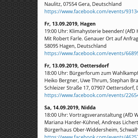
Naulitz, 07554 Gera, Deutschland
https://www.facebook.com/events/9313
Fr, 13.09.2019, Hagen
19:00 Uhr: Klimahysterie beenden! (AfD
Mit Robert Farle. Genauer Ort auf Anfrag
58095 Hagen, Deutschland
https://www.facebook.com/events/6689
Fr, 13.09.2019, Oettersdorf
18:00 Uhr: Bürgerforum zum Wahlkampfa
Heiko Bergner, Uwe Thrum, Stephan Bran
Schleizer Straße 17, 07907 Oettersdorf,
https://www.facebook.com/events/2265
Sa, 14.09.2019, Nidda
18:00 Uhr: Vortragsveranstaltung (AfD 
Mariana Harder-Kühnel, Andreas Licher
Bürgerhaus Ober-Widdersheim, Schwalh
https://www.facebook.com/events/4625