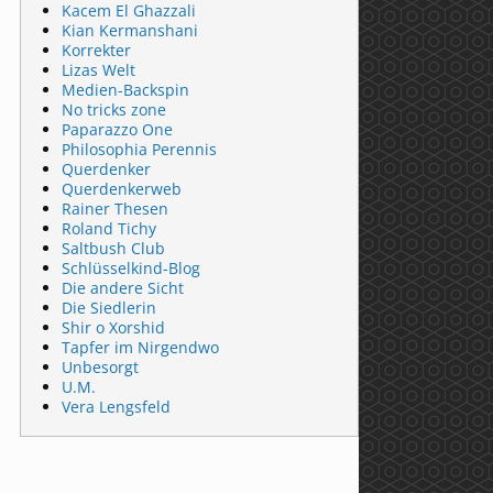
Kacem El Ghazzali
Kian Kermanshani
Korrekter
Lizas Welt
Medien-Backspin
No tricks zone
Paparazzo One
Philosophia Perennis
Querdenker
Querdenkerweb
Rainer Thesen
Roland Tichy
Saltbush Club
Schlüsselkind-Blog
Die andere Sicht
Die Siedlerin
Shir o Xorshid
Tapfer im Nirgendwo
Unbesorgt
U.M.
Vera Lengsfeld