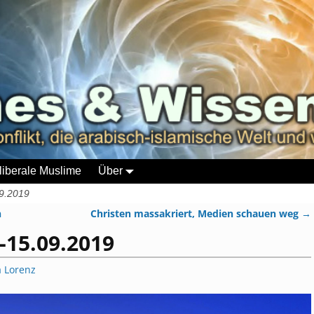
liberale Muslime
Über
9.2019
n
Christen massakriert, Medien schauen weg
→
-15.09.2019
a Lorenz