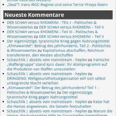
„Deal“?: Irans IRGC-Regime und seine Terror-Proxys feiern
Neueste Kommentare
DER SCHAH versus KHOMEINI - TEIL I - Politisches &
Wissenswertes
zu
DER SCHAH versus KHOMEINI – Teil II
DER SCHAH versus KHOMEINI - Teil III - Politisches &
Wissenswertes
zu
DER SCHAH versus KHOMEINI – Teil II
Der eigennützige, tyrannische Krieg gegen Nahrungsmittel
„Klimawandel“: Betrug des Jahrhunderts, Teil 2 - Politisches
& Wissenswertes
zu
Kapitalismus abschaffen, Reichtum
transferieren, den Westen abschaffen
Schaschlik | abseits vom mainstream - heplev
zu
Iranische
„Waffengruppe“ stand kurz davor, ihr Atomprogramm auf
die Produktion von Waffen umzustellen
Schaschlik | abseits vom mainstream - heplev
zu
DRINGEND: Weltgesundheitsorganisation will sich selbst
unbegrenzte Macht verleihen
„Klimawandel“: Der Betrug des Jahrhunderts? Teil 1 -
Politisches & Wissenswertes
zu
Der eigennützige,
tyrannische Krieg gegen Nahrungsmittel
Schaschlik | abseits vom mainstream - heplev
zu
Katar hat
die Hamas angewiesen, die Geiseln festzuhalten
Schaschlik | abseits vom mainstream - heplev
zu
Warum die
Hamas die humanitäre Hilfe im Gazastreifen kontrollieren