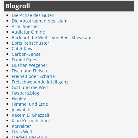
Blogroll
Die Achse des Guten
Die Apostrophen des Islam
Aron Sperber
Audiatur Online
Blick auf die Welt – von Beer Sheva aus
Boris Reitschuster
Cahit Kaya
Carbon-Sense
Daniel Pipes
Dushan Wegener
Fisch und Fleisch
Freiheit oder Scharia
Freischwebende Intelligenz
Gott und die Welt
Hasbara.blog
Heplev
Himmel und Erde
Jouwatch
Kacem El Ghazzali
Kian Kermanshani
Korrekter
Lizas Welt
Medien-Backspin