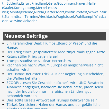
th
,
Edderitz
,
Erfurt
,
Friedland
,
Gera
,
Göppingen
,
Hagen
,
Halle
(Saale)
,
Kundgebung
,
Merkel muss
weg
,
Montagsdemo
,
Nidda
,
Oettersdorf
,
Politik
,
Protest
,
Schweinfur
t
,
Stammtisch
,
Termine
,
Viechtach
,
Waghäusel
,
Wahlkampf
,
Wiesba
den
,
WirSindVielMehr
Neueste Beiträge
Ein gefährlicher Deal: Trumps „Board of Peace“ und die
Hamas
Der Krieg eines „respektierten“ Medizinjournals gegen Ärzte
Katars stiller Krieg gegen Israel
Trumps saudische Nuklear-Horrorshow
Rechnen Sie nach: Warum Europa es möglicherweise nicht
schaffen wird
Der Hamas‘ neuester Trick: Aus der Regierung ausscheiden,
die Waffen behalten
SCOOP: „Lesen Sie Geschichtsbücher“, wird UNO-Beraterin
Albanese entgegnet, nachdem sie behauptete, Juden seien
nach der Inquisition nur in arabischen Ländern gut
behandelt worden
Dies sollte Israels Antwort auf Trumps Kehrtwende sein
Türkei: Der sichere Hafen der Hamas und der gefährliche
blinde Fleck des Westens