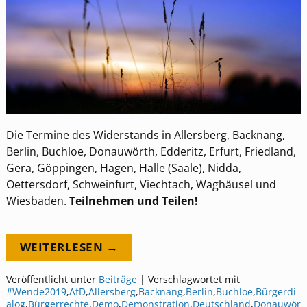
Die Termine des Widerstands in Allersberg, Backnang,
Berlin, Buchloe, Donauwörth, Edderitz, Erfurt, Friedland,
Gera, Göppingen, Hagen, Halle (Saale), Nidda,
Oettersdorf, Schweinfurt, Viechtach, Waghäusel und
Wiesbaden.
Teilnehmen und Teilen!
WEITERLESEN →
Veröffentlicht unter
Beiträge
|
Verschlagwortet mit
#Wende2019
,
AfD
,
Allersberg
,
Backnang
,
Berlin
,
Buchloe
,
Bürgerdi
alog
,
Bürgerrechte
,
Demo
,
Demonstration
,
Deutschland
,
Donauwör