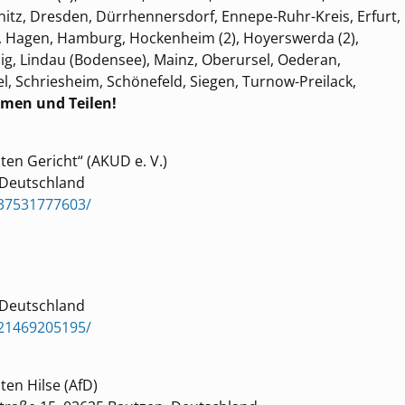
emnitz, Dresden, Dürrhennersdorf, Ennepe-Ruhr-Kreis, Erfurt,
k), Hagen, Hamburg, Hockenheim (2), Hoyerswerda (2),
ig, Lindau (Bodensee), Mainz, Oberursel, Oederan,
l, Schriesheim, Schönefeld, Siegen, Turnow-Preilack,
hmen und Teilen!
en Gericht“ (AKUD e. V.)
, Deutschland
37531777603/
, Deutschland
21469205195/
en Hilse (AfD)