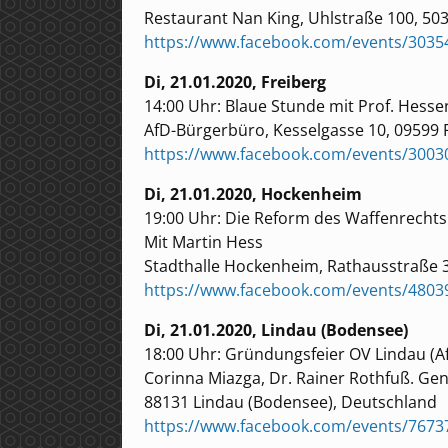
Restaurant Nan King, Uhlstraße 100, 50
https://www.facebook.com/events/303
Di, 21.01.2020, Freiberg
14:00 Uhr: Blaue Stunde mit Prof. Hess
AfD-Bürgerbüro, Kesselgasse 10, 09599 
https://www.facebook.com/events/300
Di, 21.01.2020, Hockenheim
19:00 Uhr: Die Reform des Waffenrechts 
Mit Martin Hess
Stadthalle Hockenheim, Rathausstraße 
https://www.facebook.com/events/4803
Di, 21.01.2020, Lindau (Bodensee)
18:00 Uhr: Gründungsfeier OV Lindau (A
Corinna Miazga, Dr. Rainer Rothfuß. Gen
88131 Lindau (Bodensee), Deutschland
https://www.facebook.com/events/7673