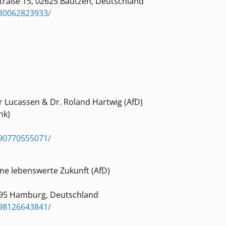
Straße 15, 02625 Bautzen, Deutschland
30062823933/
 Lucassen & Dr. Roland Hartwig (AfD)
nk)
90770555071/
ne lebenswerte Zukunft (AfD)
095 Hamburg, Deutschland
98126643841/