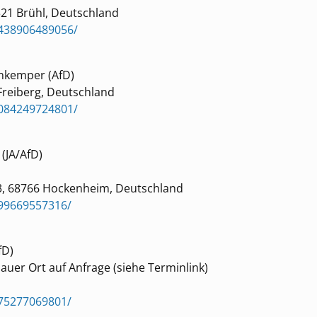
321 Brühl, Deutschland
5438906489056/
enkemper (AfD)
Freiberg, Deutschland
3084249724801/
(JA/AfD)
3, 68766 Hockenheim, Deutschland
99669557316/
fD)
auer Ort auf Anfrage (siehe Terminlink)
75277069801/