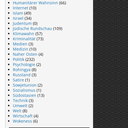
Humanitärer Wahnsinn
(66)
Internet
(10)
Islam
(49)
Israel
(34)
Judentum
(0)
Jüdische Rundschau
(109)
Klimawahn
(57)
Kriminalität
(73)
Medien
(3)
Medizin
(10)
Naher Osten
(4)
Politik
(232)
Psychologie
(2)
Rohingya
(8)
Russland
(3)
Satire
(1)
Sowjetunion
(2)
Sozialismus
(1)
Südostasien
(13)
Technik
(3)
Umwelt
(2)
Welt
(8)
Wirtschaft
(4)
Wokeness
(6)