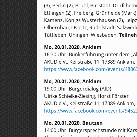
(3), Berlin (2), Brühl, Bürstadt, Dorfch
Ettlingen (2), Freiberg, Grünheide (Mar
Kamenz, Königs Wusterhausen (2), Leipz
Olbernhau, Ostritz, Rudolstadt, Salzwede
Tüttleben, Uhingen, Wiesbaden.
Teilne
Mo, 20.01.2020, Anklam
16:30 Uhr: Bunkerführung unter dem „Alt
AKUD e.V., Keilstraße 11, 17389 Anklam
https://www.facebook.com/events/4886
Mo, 20.01.2020, Anklam
19:00 Uhr: Bürgerdialog (AfD)
Ulrike Schielke-Ziesing, Horst Förster
AKUD e.V., Keilstraße 11, 17389 Anklam
https://www.facebook.com/events/9452
Mo, 20.01.2020, Bautzen
14:00 Uhr: Bürgersprechstunde mit Karst