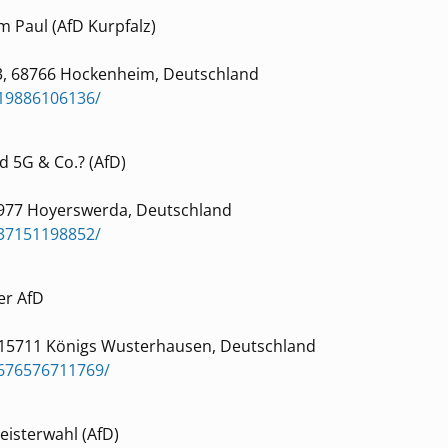
m Paul (AfD Kurpfalz)
3, 68766 Hockenheim, Deutschland
19886106136/
d 5G & Co.? (AfD)
02977 Hoyerswerda, Deutschland
37151198852/
er AfD
, 15711 Königs Wusterhausen, Deutschland
9676576711769/
isterwahl (AfD)