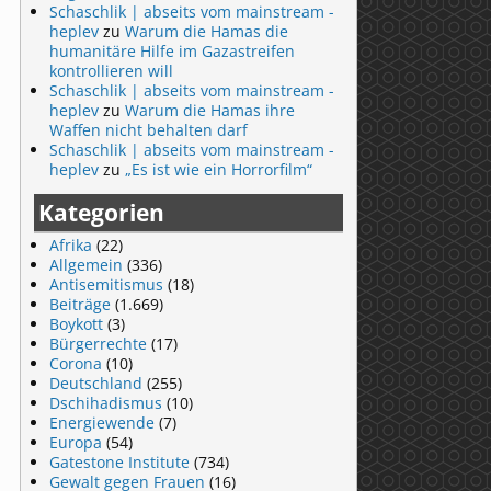
Schaschlik | abseits vom mainstream -
heplev
zu
Warum die Hamas die
humanitäre Hilfe im Gazastreifen
kontrollieren will
Schaschlik | abseits vom mainstream -
heplev
zu
Warum die Hamas ihre
Waffen nicht behalten darf
Schaschlik | abseits vom mainstream -
heplev
zu
„Es ist wie ein Horrorfilm“
Kategorien
Afrika
(22)
Allgemein
(336)
Antisemitismus
(18)
Beiträge
(1.669)
Boykott
(3)
Bürgerrechte
(17)
Corona
(10)
Deutschland
(255)
Dschihadismus
(10)
Energiewende
(7)
Europa
(54)
Gatestone Institute
(734)
Gewalt gegen Frauen
(16)