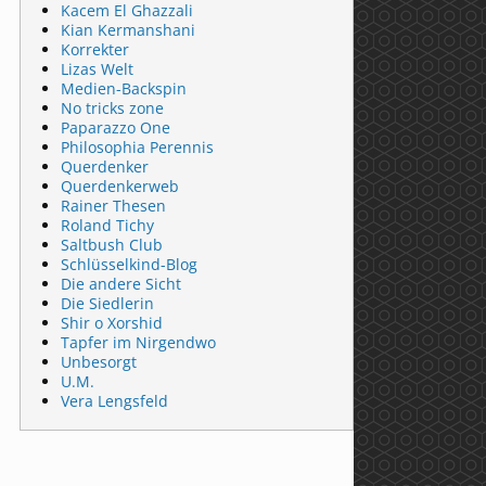
Kacem El Ghazzali
Kian Kermanshani
Korrekter
Lizas Welt
Medien-Backspin
No tricks zone
Paparazzo One
Philosophia Perennis
Querdenker
Querdenkerweb
Rainer Thesen
Roland Tichy
Saltbush Club
Schlüsselkind-Blog
Die andere Sicht
Die Siedlerin
Shir o Xorshid
Tapfer im Nirgendwo
Unbesorgt
U.M.
Vera Lengsfeld