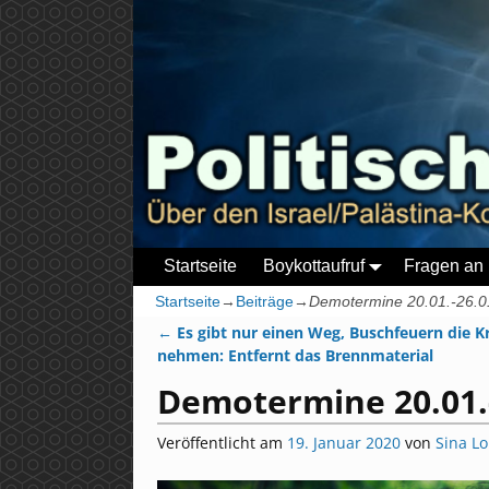
Startseite
Boykottaufruf
Fragen an 
Startseite
→
Beiträge
→
Demotermine 20.01.-26.0
←
Es gibt nur einen Weg, Buschfeuern die Kr
Artikelnavigation
nehmen: Entfernt das Brennmaterial
Demotermine 20.01.
Veröffentlicht am
19. Januar 2020
von
Sina L