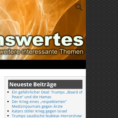
Neueste Beiträge
Ein gefährlicher Deal: Trumps „Board of
Peace“ und die Hamas
Der Krieg eines „respektierten“
Medizinjournals gegen Ärzte
Katars stiller Krieg gegen Israel
Trumps saudische Nuklear-Horrorshow