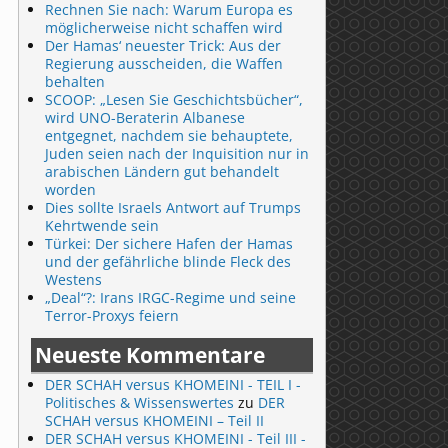
Rechnen Sie nach: Warum Europa es
möglicherweise nicht schaffen wird
Der Hamas‘ neuester Trick: Aus der
Regierung ausscheiden, die Waffen
behalten
SCOOP: „Lesen Sie Geschichtsbücher“,
wird UNO-Beraterin Albanese
entgegnet, nachdem sie behauptete,
Juden seien nach der Inquisition nur in
arabischen Ländern gut behandelt
worden
Dies sollte Israels Antwort auf Trumps
Kehrtwende sein
Türkei: Der sichere Hafen der Hamas
und der gefährliche blinde Fleck des
Westens
„Deal“?: Irans IRGC-Regime und seine
Terror-Proxys feiern
Neueste Kommentare
DER SCHAH versus KHOMEINI - TEIL I -
Politisches & Wissenswertes
zu
DER
SCHAH versus KHOMEINI – Teil II
DER SCHAH versus KHOMEINI - Teil III -