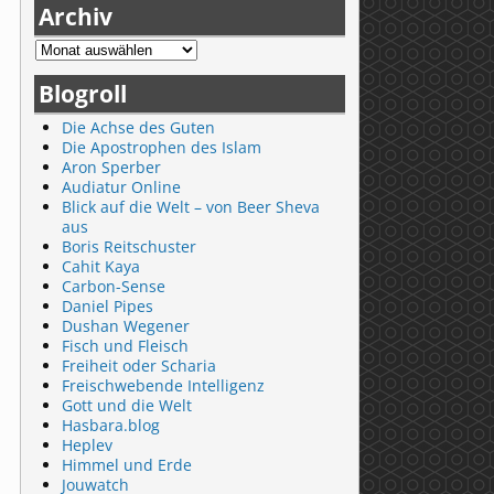
Archiv
Blogroll
Die Achse des Guten
Die Apostrophen des Islam
Aron Sperber
Audiatur Online
Blick auf die Welt – von Beer Sheva
aus
Boris Reitschuster
Cahit Kaya
Carbon-Sense
Daniel Pipes
Dushan Wegener
Fisch und Fleisch
Freiheit oder Scharia
Freischwebende Intelligenz
Gott und die Welt
Hasbara.blog
Heplev
Himmel und Erde
Jouwatch