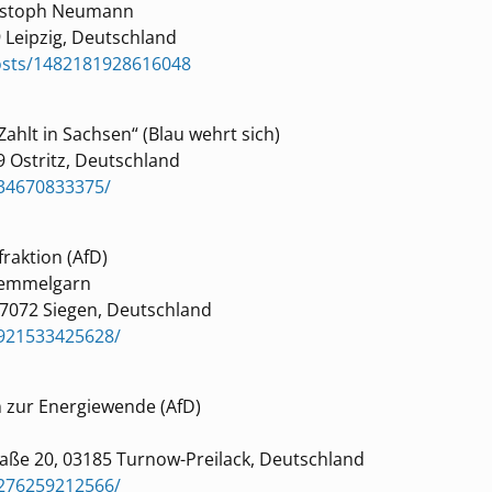
ristoph Neumann
 Leipzig, Deutschland
posts/1482181928616048
ahlt in Sachsen“ (Blau wehrt sich)
9 Ostritz, Deutschland
34670833375/
raktion (AfD)
 Hemmelgarn
57072 Siegen, Deutschland
0921533425628/
n zur Energiewende (AfD)
raße 20, 03185 Turnow-Preilack, Deutschland
5276259212566/