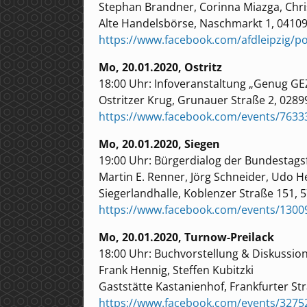
Stephan Brandner, Corinna Miazga, Ch
Alte Handelsbörse, Naschmarkt 1, 04109
https://www.facebook.com/afdleipzig/
Mo, 20.01.2020, Ostritz
18:00 Uhr: Infoveranstaltung „Genug GEZ
Ostritzer Krug, Grunauer Straße 2, 0289
https://www.facebook.com/events/7633
Mo, 20.01.2020, Siegen
19:00 Uhr: Bürgerdialog der Bundestagsf
Martin E. Renner, Jörg Schneider, Udo
Siegerlandhalle, Koblenzer Straße 151, 
https://www.facebook.com/events/130
Mo, 20.01.2020, Turnow-Preilack
18:00 Uhr: Buchvorstellung & Diskussio
Frank Hennig, Steffen Kubitzki
Gaststätte Kastanienhof, Frankfurter St
https://www.facebook.com/events/327