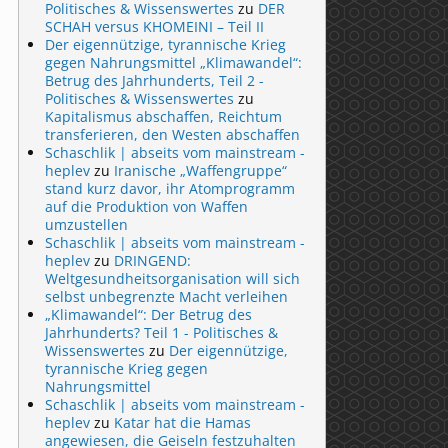
Politisches & Wissenswertes
zu
DER
SCHAH versus KHOMEINI – Teil II
Der eigennützige, tyrannische Krieg
gegen Nahrungsmittel „Klimawandel“:
Betrug des Jahrhunderts, Teil 2 -
Politisches & Wissenswertes
zu
Kapitalismus abschaffen, Reichtum
transferieren, den Westen abschaffen
Schaschlik | abseits vom mainstream -
heplev
zu
Iranische „Waffengruppe“
stand kurz davor, ihr Atomprogramm
auf die Produktion von Waffen
umzustellen
Schaschlik | abseits vom mainstream -
heplev
zu
DRINGEND:
Weltgesundheitsorganisation will sich
selbst unbegrenzte Macht verleihen
„Klimawandel“: Der Betrug des
Jahrhunderts? Teil 1 - Politisches &
Wissenswertes
zu
Der eigennützige,
tyrannische Krieg gegen
Nahrungsmittel
Schaschlik | abseits vom mainstream -
heplev
zu
Katar hat die Hamas
angewiesen, die Geiseln festzuhalten