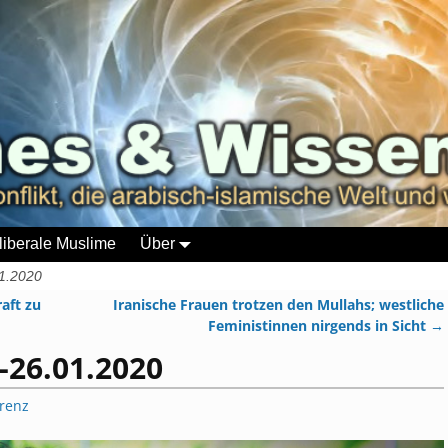
liberale Muslime
Über
1.2020
aft zu
Iranische Frauen trotzen den Mullahs; westliche
Feministinnen nirgends in Sicht
→
-26.01.2020
orenz