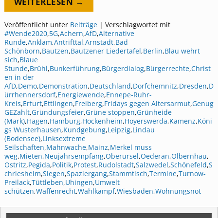
WEITERLESEN →
Veröffentlicht unter
Beiträge
|
Verschlagwortet mit
#Wende2020
,
5G
,
Achern
,
AfD
,
Alternative
Runde
,
Anklam
,
Antrifttal
,
Arnstadt
,
Bad
Schönborn
,
Bautzen
,
Bautzener Liedertafel
,
Berlin
,
Blau wehrt
sich
,
Blaue
Stunde
,
Brühl
,
Bunkerführung
,
Bürgerdialog
,
Bürgerrechte
,
Christ
en in der
AfD
,
Demo
,
Demonstration
,
Deutschland
,
Dorfchemnitz
,
Dresden
,
D
ürrhennersdorf
,
Energiewende
,
Ennepe-Ruhr-
Kreis
,
Erfurt
,
Ettlingen
,
Freiberg
,
Fridays gegen Altersarmut
,
Genug
GEZahlt
,
Gründungsfeier
,
Grüne stoppen
,
Grünheide
(Mark)
,
Hagen
,
Hamburg
,
Hockenheim
,
Hoyerswerda
,
Kamenz
,
Köni
gs Wusterhausen
,
Kundgebung
,
Leipzig
,
Lindau
(Bodensee)
,
Linksextreme
Seilschaften
,
Mahnwache
,
Mainz
,
Merkel muss
weg
,
Mieten
,
Neujahrsempfang
,
Oberursel
,
Oederan
,
Olbernhau
,
Ostritz
,
Pegida
,
Politik
,
Protest
,
Rudolstadt
,
Salzwedel
,
Schönefeld
,
S
chriesheim
,
Siegen
,
Spaziergang
,
Stammtisch
,
Termine
,
Turnow-
Preilack
,
Tüttleben
,
Uhingen
,
Umwelt
schützen
,
Waffenrecht
,
Wahlkampf
,
Wiesbaden
,
Wohnungsnot