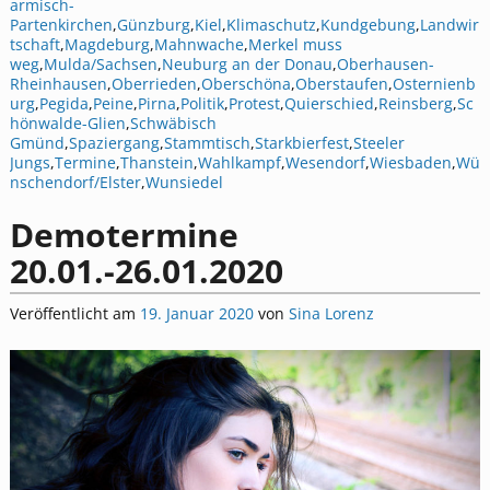
armisch-
Partenkirchen
,
Günzburg
,
Kiel
,
Klimaschutz
,
Kundgebung
,
Landwir
tschaft
,
Magdeburg
,
Mahnwache
,
Merkel muss
weg
,
Mulda/Sachsen
,
Neuburg an der Donau
,
Oberhausen-
Rheinhausen
,
Oberrieden
,
Oberschöna
,
Oberstaufen
,
Osternienb
urg
,
Pegida
,
Peine
,
Pirna
,
Politik
,
Protest
,
Quierschied
,
Reinsberg
,
Sc
hönwalde-Glien
,
Schwäbisch
Gmünd
,
Spaziergang
,
Stammtisch
,
Starkbierfest
,
Steeler
Jungs
,
Termine
,
Thanstein
,
Wahlkampf
,
Wesendorf
,
Wiesbaden
,
Wü
nschendorf/Elster
,
Wunsiedel
Demotermine
20.01.-26.01.2020
Veröffentlicht am
19. Januar 2020
von
Sina Lorenz