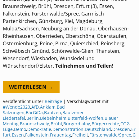
Braunschweig, Brühl, Dresden, Erfurt (3), Essen,
Falkenstein, Fürstenwalde/Spree, Garmisch-
Partenkirchen, Günzburg, Kiel, Magdeburg,
Mulda/Sachsen, Neuburg an der Donau, Oberhausen-
Rheinhausen, Oberrieden, Oberschöna, Oberstaufen,
Osternienburg, Peine, Pirna, Quierschied, Reinsberg,
Schwäbisch Gmünd, Schönwalde-Glien, Thanstein,
Wesendorf, Wiesbaden, Wunsiedel und
Wünschendorf/Elster.
Teilnehmen und Teilen!
WEITERLESEN →
Veröffentlicht unter
Beiträge
|
Verschlagwortet mit
#Wende2020
,
AfD
,
Anklam
,
Bad
Salzungen
,
BärGiDa
,
Bautzen
,
Bautzener
Liedertafel
,
Berlin
,
Biebelnheim
,
Bitterfeld-Wolfen
,
Blauer
Montag
,
Braunschweig
,
Brühl
,
Bürgerdialog
,
Bürgerrechte
,
CO2-
Lüge
,
Demo
,
Demokratie
,
Demonstration
,
Deutschland
,
Dresden
,
Er
furt
,
Essen
,
Falkenstein
,
Frauentag
,
Freiheit
,
Fürstenwalde/Spree
,
G