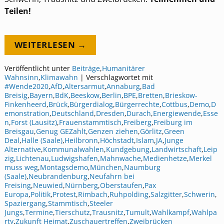
Teilen!
WEITERLESEN →
Veröffentlicht unter
Beiträge
,
Humanitärer
Wahnsinn
,
Klimawahn
|
Verschlagwortet mit
#Wende2020
,
AfD
,
Altersarmut
,
Annaburg
,
Bad
Breisig
,
Bayern
,
BdK
,
Beeskow
,
Berlin
,
BPE
,
Bretten
,
Brieskow-
Finkenheerd
,
Brück
,
Bürgerdialog
,
Bürgerrechte
,
Cottbus
,
Demo
,
D
emonstration
,
Deutschland
,
Dresden
,
Durach
,
Energiewende
,
Esse
n
,
Forst (Lausitz)
,
Frauenstammtisch
,
Freiberg
,
Freiburg im
Breisgau
,
Genug GEZahlt
,
Genzen ziehen
,
Görlitz
,
Green
Deal
,
Halle (Saale)
,
Heilbronn
,
Höchstadt
,
Islam
,
JA
,
Junge
Alternative
,
Kommunalwahlen
,
Kundgebung
,
Landwirtschaft
,
Leip
zig
,
Lichtenau
,
Ludwigshafen
,
Mahnwache
,
Medienhetze
,
Merkel
muss weg
,
Montagsdemo
,
München
,
Naumburg
(Saale)
,
Neubrandenburg
,
Neufahrn bei
Freising
,
Neuwied
,
Nürnberg
,
Oberstaufen
,
Pax
Europa
,
Politik
,
Protest
,
Rimbach
,
Ruhpolding
,
Salzgitter
,
Schwerin
,
Spaziergang
,
Stammtisch
,
Steeler
Jungs
,
Termine
,
Tierschutz
,
Trausnitz
,
Tumult
,
Wahlkampf
,
Wahlpa
rty
,
Zukunft Heimat
,
Zuschauertreffen
,
Zweibrücken