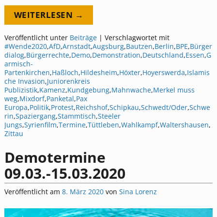
WEITERLESEN →
Veröffentlicht unter
Beiträge
|
Verschlagwortet mit
#Wende2020
,
AfD
,
Arnstadt
,
Augsburg
,
Bautzen
,
Berlin
,
BPE
,
Bürger
dialog
,
Bürgerrechte
,
Demo
,
Demonstration
,
Deutschland
,
Essen
,
G
armisch-
Partenkirchen
,
Haßloch
,
Hildesheim
,
Höxter
,
Hoyerswerda
,
Islamis
che Invasion
,
Juniorenkreis
Publizistik
,
Kamenz
,
Kundgebung
,
Mahnwache
,
Merkel muss
weg
,
Mixdorf
,
Panketal
,
Pax
Europa
,
Politik
,
Protest
,
Reichshof
,
Schipkau
,
Schwedt/Oder
,
Schwe
rin
,
Spaziergang
,
Stammtisch
,
Steeler
Jungs
,
Syrienfilm
,
Termine
,
Tüttleben
,
Wahlkampf
,
Waltershausen
,
Zittau
Demotermine
09.03.-15.03.2020
Veröffentlicht am
8. März 2020
von
Sina Lorenz