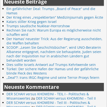
Neueste Beiträge
Ein gefährlicher Deal: Trumps „Board of Peace“ und die
Hamas
Der Krieg eines „respektierten“ Medizinjournals gegen Ärzte
Katars stiller Krieg gegen Israel
Trumps saudische Nuklear-Horrorshow
Rechnen Sie nach: Warum Europa es möglicherweise nicht
schaffen wird
Der Hamas‘ neuester Trick: Aus der Regierung ausscheiden,
die Waffen behalten
SCOOP: „Lesen Sie Geschichtsbücher“, wird UNO-Beraterin
Albanese entgegnet, nachdem sie behauptete, Juden seien
nach der Inquisition nur in arabischen Ländern gut
behandelt worden
Dies sollte Israels Antwort auf Trumps Kehrtwende sein
Türkei: Der sichere Hafen der Hamas und der gefährliche
blinde Fleck des Westens
„Deal“?: Irans IRGC-Regime und seine Terror-Proxys feiern
Neueste Kommentare
DER SCHAH versus KHOMEINI - TEIL I - Politisches &
Wissenswertes
zu
DER SCHAH versus KHOMEINI – Teil II
DER SCHAH versus KHOMEINI - Teil III - Politisches &
Wissenswertes
zu
DER SCHAH versus KHOMEINI – Teil II