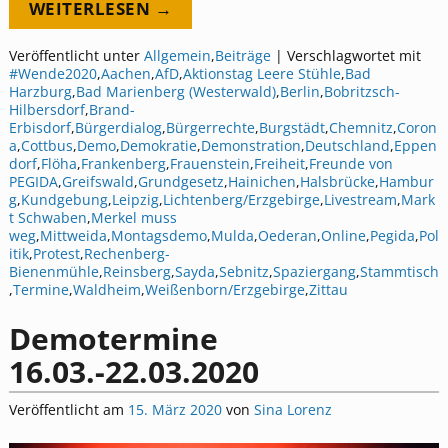
WEITERLESEN →
Veröffentlicht unter
Allgemein
,
Beiträge
|
Verschlagwortet mit
#Wende2020
,
Aachen
,
AfD
,
Aktionstag Leere Stühle
,
Bad
Harzburg
,
Bad Marienberg (Westerwald)
,
Berlin
,
Bobritzsch-
Hilbersdorf
,
Brand-
Erbisdorf
,
Bürgerdialog
,
Bürgerrechte
,
Burgstädt
,
Chemnitz
,
Coron
a
,
Cottbus
,
Demo
,
Demokratie
,
Demonstration
,
Deutschland
,
Eppen
dorf
,
Flöha
,
Frankenberg
,
Frauenstein
,
Freiheit
,
Freunde von
PEGIDA
,
Greifswald
,
Grundgesetz
,
Hainichen
,
Halsbrücke
,
Hambur
g
,
Kundgebung
,
Leipzig
,
Lichtenberg/Erzgebirge
,
Livestream
,
Mark
t Schwaben
,
Merkel muss
weg
,
Mittweida
,
Montagsdemo
,
Mulda
,
Oederan
,
Online
,
Pegida
,
Pol
itik
,
Protest
,
Rechenberg-
Bienenmühle
,
Reinsberg
,
Sayda
,
Sebnitz
,
Spaziergang
,
Stammtisch
,
Termine
,
Waldheim
,
Weißenborn/Erzgebirge
,
Zittau
Demotermine
16.03.-22.03.2020
Veröffentlicht am
15. März 2020
von
Sina Lorenz