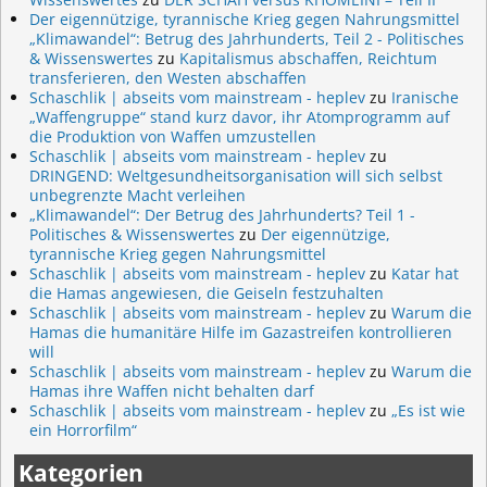
Der eigennützige, tyrannische Krieg gegen Nahrungsmittel
„Klimawandel“: Betrug des Jahrhunderts, Teil 2 - Politisches
& Wissenswertes
zu
Kapitalismus abschaffen, Reichtum
transferieren, den Westen abschaffen
Schaschlik | abseits vom mainstream - heplev
zu
Iranische
„Waffengruppe“ stand kurz davor, ihr Atomprogramm auf
die Produktion von Waffen umzustellen
Schaschlik | abseits vom mainstream - heplev
zu
DRINGEND: Weltgesundheitsorganisation will sich selbst
unbegrenzte Macht verleihen
„Klimawandel“: Der Betrug des Jahrhunderts? Teil 1 -
Politisches & Wissenswertes
zu
Der eigennützige,
tyrannische Krieg gegen Nahrungsmittel
Schaschlik | abseits vom mainstream - heplev
zu
Katar hat
die Hamas angewiesen, die Geiseln festzuhalten
Schaschlik | abseits vom mainstream - heplev
zu
Warum die
Hamas die humanitäre Hilfe im Gazastreifen kontrollieren
will
Schaschlik | abseits vom mainstream - heplev
zu
Warum die
Hamas ihre Waffen nicht behalten darf
Schaschlik | abseits vom mainstream - heplev
zu
„Es ist wie
ein Horrorfilm“
Kategorien