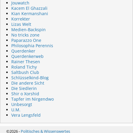
Jouwatch
Kacem El Ghazzali
Kian Kermanshani
Korrekter
Lizas Welt
Medien-Backspin
No tricks zone
Paparazzo One
Philosophia Perennis
Querdenker
Querdenkerweb
Rainer Thesen
Roland Tichy
Saltbush Club
Schlüsselkind-Blog
Die andere Sicht
Die Siedlerin
Shir o Xorshid
Tapfer im Nirgendwo
Unbesorgt
U.M.
Vera Lengsfeld
©2026 -
Politisches & Wissenswertes