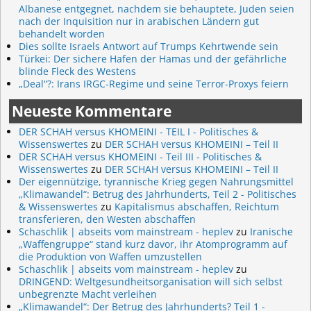
Albanese entgegnet, nachdem sie behauptete, Juden seien
nach der Inquisition nur in arabischen Ländern gut
behandelt worden
Dies sollte Israels Antwort auf Trumps Kehrtwende sein
Türkei: Der sichere Hafen der Hamas und der gefährliche
blinde Fleck des Westens
„Deal“?: Irans IRGC-Regime und seine Terror-Proxys feiern
Neueste Kommentare
DER SCHAH versus KHOMEINI - TEIL I - Politisches &
Wissenswertes
zu
DER SCHAH versus KHOMEINI – Teil II
DER SCHAH versus KHOMEINI - Teil III - Politisches &
Wissenswertes
zu
DER SCHAH versus KHOMEINI – Teil II
Der eigennützige, tyrannische Krieg gegen Nahrungsmittel
„Klimawandel“: Betrug des Jahrhunderts, Teil 2 - Politisches
& Wissenswertes
zu
Kapitalismus abschaffen, Reichtum
transferieren, den Westen abschaffen
Schaschlik | abseits vom mainstream - heplev
zu
Iranische
„Waffengruppe“ stand kurz davor, ihr Atomprogramm auf
die Produktion von Waffen umzustellen
Schaschlik | abseits vom mainstream - heplev
zu
DRINGEND: Weltgesundheitsorganisation will sich selbst
unbegrenzte Macht verleihen
„Klimawandel“: Der Betrug des Jahrhunderts? Teil 1 -