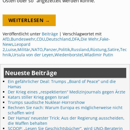
Osten oder so“ angezettelt werden könne.
WEITERLESEN →
Veröffentlicht unter
Beiträge
|
Verschlagwortet mit
AfD
,
Bundeswehr
,
CDU
,
Deutschland
,
DFA
,
Die Wehr
,
Fake-
News
,
Leopard
2
,
Luise
,
Militär
,
NATO
,
Panzer
,
Politik
,
Russland
,
Rüstung
,
Satire
,
Tec
hnik
,
Ursula von der Leyen
,
Wiedenborstel
,
Wladimir Putin
Neueste Beiträge
Ein gefährlicher Deal: Trumps „Board of Peace“ und die
Hamas
Der Krieg eines „respektierten“ Medizinjournals gegen Ärzte
Katars stiller Krieg gegen Israel
Trumps saudische Nuklear-Horrorshow
Rechnen Sie nach: Warum Europa es möglicherweise nicht
schaffen wird
Der Hamas‘ neuester Trick: Aus der Regierung ausscheiden,
die Waffen behalten
SCOOP: „Lesen Sie Geschichtsbücher“, wird UNO-Beraterin