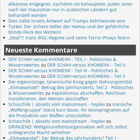
Albanese entgegnet, nachdem sie behauptete, Juden seien
nach der Inquisition nur in arabischen Ländern gut
behandelt worden
Dies sollte Israels Antwort auf Trumps Kehrtwende sein
Türkei: Der sichere Hafen der Hamas und der gefährliche
blinde Fleck des Westens
„Deal“?: Irans IRGC-Regime und seine Terror-Proxys feiern
Neueste Kommentare
DER SCHAH versus KHOMEINI - TEIL I - Politisches &
Wissenswertes
zu
DER SCHAH versus KHOMEINI – Teil II
DER SCHAH versus KHOMEINI - Teil III - Politisches &
Wissenswertes
zu
DER SCHAH versus KHOMEINI – Teil II
Der eigennützige, tyrannische Krieg gegen Nahrungsmittel
„Klimawandel“: Betrug des Jahrhunderts, Teil 2 - Politisches
& Wissenswertes
zu
Kapitalismus abschaffen, Reichtum
transferieren, den Westen abschaffen
Schaschlik | abseits vom mainstream - heplev
zu
Iranische
„Waffengruppe“ stand kurz davor, ihr Atomprogramm auf
die Produktion von Waffen umzustellen
Schaschlik | abseits vom mainstream - heplev
zu
DRINGEND: Weltgesundheitsorganisation will sich selbst
unbegrenzte Macht verleihen
„Klimawandel“: Der Betrug des Jahrhunderts? Teil 1 -