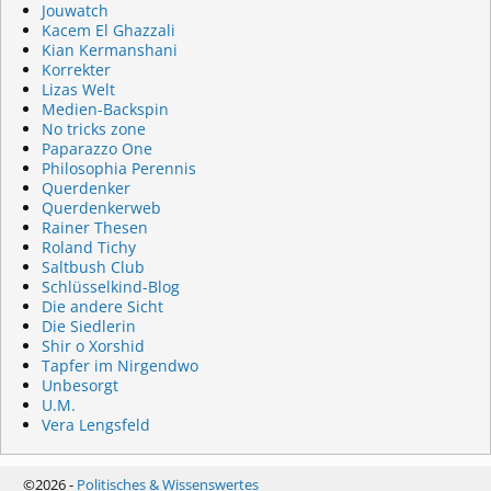
Jouwatch
Kacem El Ghazzali
Kian Kermanshani
Korrekter
Lizas Welt
Medien-Backspin
No tricks zone
Paparazzo One
Philosophia Perennis
Querdenker
Querdenkerweb
Rainer Thesen
Roland Tichy
Saltbush Club
Schlüsselkind-Blog
Die andere Sicht
Die Siedlerin
Shir o Xorshid
Tapfer im Nirgendwo
Unbesorgt
U.M.
Vera Lengsfeld
©2026 -
Politisches & Wissenswertes