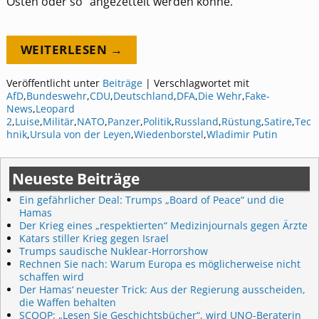
Osten oder so“ angezettelt werden könne.
WEITERLESEN →
Veröffentlicht unter
Beiträge
|
Verschlagwortet mit
AfD
,
Bundeswehr
,
CDU
,
Deutschland
,
DFA
,
Die Wehr
,
Fake-
News
,
Leopard
2
,
Luise
,
Militär
,
NATO
,
Panzer
,
Politik
,
Russland
,
Rüstung
,
Satire
,
Tec
hnik
,
Ursula von der Leyen
,
Wiedenborstel
,
Wladimir Putin
Neueste Beiträge
Ein gefährlicher Deal: Trumps „Board of Peace“ und die
Hamas
Der Krieg eines „respektierten“ Medizinjournals gegen Ärzte
Katars stiller Krieg gegen Israel
Trumps saudische Nuklear-Horrorshow
Rechnen Sie nach: Warum Europa es möglicherweise nicht
schaffen wird
Der Hamas‘ neuester Trick: Aus der Regierung ausscheiden,
die Waffen behalten
SCOOP: „Lesen Sie Geschichtsbücher“, wird UNO-Beraterin