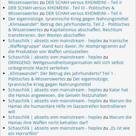
Wissenswertes
zu
DER SCHAH versus KHOMEINI – Teil II
DER SCHAH versus KHOMEINI - Teil III - Politisches &
Wissenswertes
zu
DER SCHAH versus KHOMEINI – Teil II
Der eigennützige, tyrannische Krieg gegen Nahrungsmittel
„Klimawandel“: Betrug des Jahrhunderts, Teil 2 - Politisches
& Wissenswertes
zu
Kapitalismus abschaffen, Reichtum
transferieren, den Westen abschaffen
Schaschlik | abseits vom mainstream - heplev
zu
Iranische
„Waffengruppe“ stand kurz davor, ihr Atomprogramm auf
die Produktion von Waffen umzustellen
Schaschlik | abseits vom mainstream - heplev
zu
DRINGEND: Weltgesundheitsorganisation will sich selbst
unbegrenzte Macht verleihen
„Klimawandel“: Der Betrug des Jahrhunderts? Teil 1 -
Politisches & Wissenswertes
zu
Der eigennützige,
tyrannische Krieg gegen Nahrungsmittel
Schaschlik | abseits vom mainstream - heplev
zu
Katar hat
die Hamas angewiesen, die Geiseln festzuhalten
Schaschlik | abseits vom mainstream - heplev
zu
Warum die
Hamas die humanitäre Hilfe im Gazastreifen kontrollieren
will
Schaschlik | abseits vom mainstream - heplev
zu
Warum die
Hamas ihre Waffen nicht behalten darf
Schaschlik | abseits vom mainstream - heplev
zu
„Es ist wie
ein Horrorfilm“