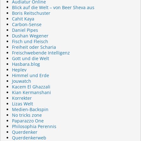
Audiatur Online
Blick auf die Welt – von Beer Sheva aus
Boris Reitschuster
Cahit Kaya
Carbon-Sense
Daniel Pipes
Dushan Wegener
Fisch und Fleisch
Freiheit oder Scharia
Freischwebende Intelligenz
Gott und die Welt
Hasbara.blog
Heplev
Himmel und Erde
Jouwatch
Kacem El Ghazzali
Kian Kermanshani
Korrekter
Lizas Welt
Medien-Backspin
No tricks zone
Paparazzo One
Philosophia Perennis
Querdenker
Querdenkerweb