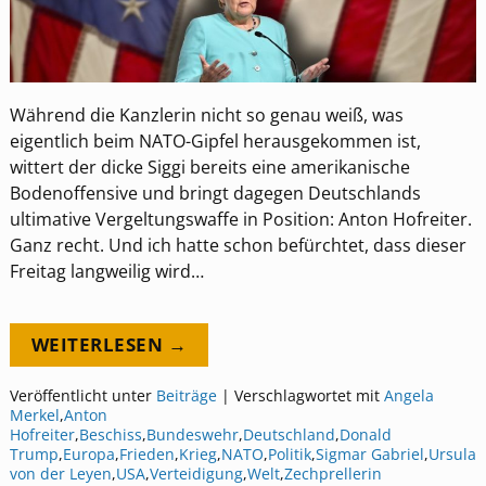
Während die Kanzlerin nicht so genau weiß, was
eigentlich beim NATO-Gipfel herausgekommen ist,
wittert der dicke Siggi bereits eine amerikanische
Bodenoffensive und bringt dagegen Deutschlands
ultimative Vergeltungswaffe in Position: Anton Hofreiter.
Ganz recht. Und ich hatte schon befürchtet, dass dieser
Freitag langweilig wird…
WEITERLESEN →
Veröffentlicht unter
Beiträge
|
Verschlagwortet mit
Angela
Merkel
,
Anton
Hofreiter
,
Beschiss
,
Bundeswehr
,
Deutschland
,
Donald
Trump
,
Europa
,
Frieden
,
Krieg
,
NATO
,
Politik
,
Sigmar Gabriel
,
Ursula
von der Leyen
,
USA
,
Verteidigung
,
Welt
,
Zechprellerin