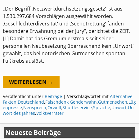
„Der Begriff ‚Netzwerkdurchsetzungsgesetz‘ ist aus
1.530.297.684 Vorschlägen ausgewählt worden.
‚Geschlechterdiversität‘ und ‚Seenotrettung‘ fanden
besondere Erwähnung bei der Jury“, berichtet die ZEIT.
[1] Damit hat das Gremium erstmals seit seiner
personellen Neubesetzung überraschend kein „Unwort“
gewählt, das bei notorischen Gutmenschen spontan
Fußkrebs auslöst.
WEITERLESEN →
Veröffentlicht unter
Beiträge
|
Verschlagwortet mit
Alternative
Fakten
,
Deutschland
,
Falschdenk
,
Genderwahn
,
Gutmenschen
,
Lüg
enpresse
,
Neusprech
,
Orwell
,
Shuttleservice
,
Sprache
,
Unwort
,
Un
wort des Jahres
,
Volksverräter
Neueste Beiträge