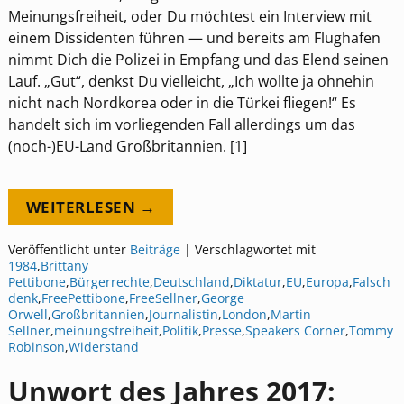
Meinungsfreiheit, oder Du möchtest ein Interview mit
einem Dissidenten führen — und bereits am Flughafen
nimmt Dich die Polizei in Empfang und das Elend seinen
Lauf. „Gut“, denkst Du vielleicht, „Ich wollte ja ohnehin
nicht nach Nordkorea oder in die Türkei fliegen!“ Es
handelt sich im vorliegenden Fall allerdings um das
(noch-)EU-Land Großbritannien. [1]
WEITERLESEN →
Veröffentlicht unter
Beiträge
|
Verschlagwortet mit
1984
,
Brittany
Pettibone
,
Bürgerrechte
,
Deutschland
,
Diktatur
,
EU
,
Europa
,
Falsch
denk
,
FreePettibone
,
FreeSellner
,
George
Orwell
,
Großbritannien
,
Journalistin
,
London
,
Martin
Sellner
,
meinungsfreiheit
,
Politik
,
Presse
,
Speakers Corner
,
Tommy
Robinson
,
Widerstand
Unwort des Jahres 2017: