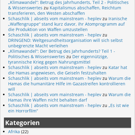
„Klimawandel“: Betrug des Jahrhunderts, Teil 2 - Politisches
& Wissenswertes
zu
Kapitalismus abschaffen, Reichtum
transferieren, den Westen abschaffen
Schaschlik | abseits vom mainstream - heplev
zu
Iranische
„Waffengruppe“ stand kurz davor, ihr Atomprogramm auf
die Produktion von Waffen umzustellen
Schaschlik | abseits vom mainstream - heplev
zu
DRINGEND: Weltgesundheitsorganisation will sich selbst
unbegrenzte Macht verleihen
„Klimawandel“: Der Betrug des Jahrhunderts? Teil 1 -
Politisches & Wissenswertes
zu
Der eigennützige,
tyrannische Krieg gegen Nahrungsmittel
Schaschlik | abseits vom mainstream - heplev
zu
Katar hat
die Hamas angewiesen, die Geiseln festzuhalten
Schaschlik | abseits vom mainstream - heplev
zu
Warum die
Hamas die humanitäre Hilfe im Gazastreifen kontrollieren
will
Schaschlik | abseits vom mainstream - heplev
zu
Warum die
Hamas ihre Waffen nicht behalten darf
Schaschlik | abseits vom mainstream - heplev
zu
„Es ist wie
ein Horrorfilm“
Kategorien
Afrika
(22)