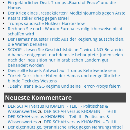
Ein gefährlicher Deal: Trumps „Board of Peace“ und die
Hamas
Der Krieg eines „respektierten“ Medizinjournals gegen Ärzte
Katars stiller Krieg gegen Israel
Trumps saudische Nuklear-Horrorshow
Rechnen Sie nach: Warum Europa es möglicherweise nicht
schaffen wird
Der Hamas‘ neuester Trick: Aus der Regierung ausscheiden,
die Waffen behalten
SCOOP: „Lesen Sie Geschichtsbücher“, wird UNO-Beraterin
Albanese entgegnet, nachdem sie behauptete, Juden seien
nach der Inquisition nur in arabischen Ländern gut
behandelt worden
Dies sollte Israels Antwort auf Trumps Kehrtwende sein
Türkei: Der sichere Hafen der Hamas und der gefährliche
blinde Fleck des Westens
„Deal“?: Irans IRGC-Regime und seine Terror-Proxys feiern
Neueste Kommentare
DER SCHAH versus KHOMEINI - TEIL I - Politisches &
Wissenswertes
zu
DER SCHAH versus KHOMEINI – Teil II
DER SCHAH versus KHOMEINI - Teil III - Politisches &
Wissenswertes
zu
DER SCHAH versus KHOMEINI – Teil II
Der eigennützige, tyrannische Krieg gegen Nahrungsmittel