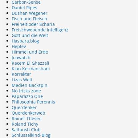
Carbon-Sense
Daniel Pipes
Dushan Wegener
Fisch und Fleisch
Freiheit oder Scharia
Freischwebende Intelligenz
Gott und die Welt
Hasbara.blog
Heplev
Himmel und Erde
Jouwatch
Kacem El Ghazzali
Kian Kermanshani
Korrekter
Lizas Welt
Medien-Backspin
No tricks zone
Paparazzo One
Philosophia Perennis
Querdenker
Querdenkerweb
Rainer Thesen
Roland Tichy
Saltbush Club
Schlüsselkind-Blog