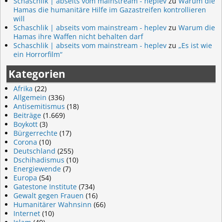
Schaschlik | abseits vom mainstream - heplev
zu
Warum die
Hamas die humanitäre Hilfe im Gazastreifen kontrollieren
will
Schaschlik | abseits vom mainstream - heplev
zu
Warum die
Hamas ihre Waffen nicht behalten darf
Schaschlik | abseits vom mainstream - heplev
zu
„Es ist wie
ein Horrorfilm“
Kategorien
Afrika
(22)
Allgemein
(336)
Antisemitismus
(18)
Beiträge
(1.669)
Boykott
(3)
Bürgerrechte
(17)
Corona
(10)
Deutschland
(255)
Dschihadismus
(10)
Energiewende
(7)
Europa
(54)
Gatestone Institute
(734)
Gewalt gegen Frauen
(16)
Humanitärer Wahnsinn
(66)
Internet
(10)