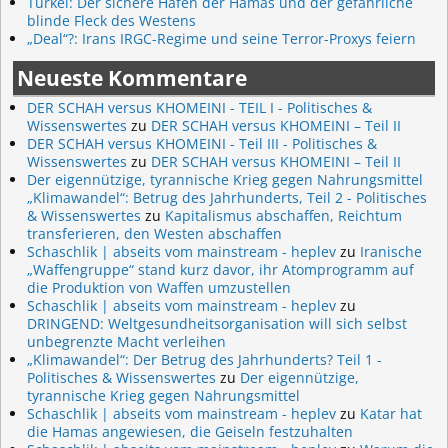
Türkei: Der sichere Hafen der Hamas und der gefährliche
blinde Fleck des Westens
„Deal“?: Irans IRGC-Regime und seine Terror-Proxys feiern
Neueste Kommentare
DER SCHAH versus KHOMEINI - TEIL I - Politisches &
Wissenswertes
zu
DER SCHAH versus KHOMEINI – Teil II
DER SCHAH versus KHOMEINI - Teil III - Politisches &
Wissenswertes
zu
DER SCHAH versus KHOMEINI – Teil II
Der eigennützige, tyrannische Krieg gegen Nahrungsmittel
„Klimawandel“: Betrug des Jahrhunderts, Teil 2 - Politisches
& Wissenswertes
zu
Kapitalismus abschaffen, Reichtum
transferieren, den Westen abschaffen
Schaschlik | abseits vom mainstream - heplev
zu
Iranische
„Waffengruppe“ stand kurz davor, ihr Atomprogramm auf
die Produktion von Waffen umzustellen
Schaschlik | abseits vom mainstream - heplev
zu
DRINGEND: Weltgesundheitsorganisation will sich selbst
unbegrenzte Macht verleihen
„Klimawandel“: Der Betrug des Jahrhunderts? Teil 1 -
Politisches & Wissenswertes
zu
Der eigennützige,
tyrannische Krieg gegen Nahrungsmittel
Schaschlik | abseits vom mainstream - heplev
zu
Katar hat
die Hamas angewiesen, die Geiseln festzuhalten