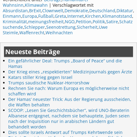
Wahnsinn
,
Klimawahn
|
Verschlagwortet mit
Absurdistan
,
BrExit
,
Clownwelt
,
Demokratie
,
Deutschland
,
Diktatur
,
Einmann
,
Europa
,
Fußball
,
Greta
,
Internet
,
Kirchen
,
Klimanotstand
,
Kriminalität
,
meinungsfreiheit
,
NGO
,
Petition
,
Politik
,
Satire
,
Schatz
suchende
,
Schlepper
,
Seenotrettung
,
Sicherheit
,
Uwe
Steimle
,
Waffenrecht
,
Weihnachten
Neueste Beiträge
Ein gefährlicher Deal: Trumps „Board of Peace“ und die
Hamas
Der Krieg eines „respektierten“ Medizinjournals gegen Ärzte
Katars stiller Krieg gegen Israel
Trumps saudische Nuklear-Horrorshow
Rechnen Sie nach: Warum Europa es möglicherweise nicht
schaffen wird
Der Hamas‘ neuester Trick: Aus der Regierung ausscheiden,
die Waffen behalten
SCOOP: „Lesen Sie Geschichtsbücher“, wird UNO-Beraterin
Albanese entgegnet, nachdem sie behauptete, Juden seien
nach der Inquisition nur in arabischen Ländern gut
behandelt worden
Dies sollte Israels Antwort auf Trumps Kehrtwende sein