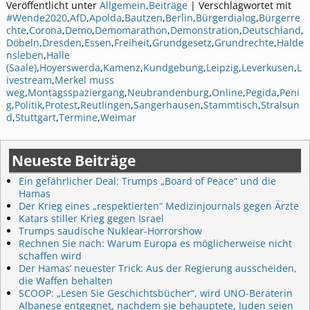
Veröffentlicht unter
Allgemein
,
Beiträge
|
Verschlagwortet mit
#Wende2020
,
AfD
,
Apolda
,
Bautzen
,
Berlin
,
Bürgerdialog
,
Bürgerre
chte
,
Corona
,
Demo
,
Demomarathon
,
Demonstration
,
Deutschland
,
Döbeln
,
Dresden
,
Essen
,
Freiheit
,
Grundgesetz
,
Grundrechte
,
Halde
nsleben
,
Halle
(Saale)
,
Hoyerswerda
,
Kamenz
,
Kundgebung
,
Leipzig
,
Leverkusen
,
L
ivestream
,
Merkel muss
weg
,
Montagsspaziergang
,
Neubrandenburg
,
Online
,
Pegida
,
Peni
g
,
Politik
,
Protest
,
Reutlingen
,
Sangerhausen
,
Stammtisch
,
Stralsun
d
,
Stuttgart
,
Termine
,
Weimar
Neueste Beiträge
Ein gefährlicher Deal: Trumps „Board of Peace“ und die
Hamas
Der Krieg eines „respektierten“ Medizinjournals gegen Ärzte
Katars stiller Krieg gegen Israel
Trumps saudische Nuklear-Horrorshow
Rechnen Sie nach: Warum Europa es möglicherweise nicht
schaffen wird
Der Hamas‘ neuester Trick: Aus der Regierung ausscheiden,
die Waffen behalten
SCOOP: „Lesen Sie Geschichtsbücher“, wird UNO-Beraterin
Albanese entgegnet, nachdem sie behauptete, Juden seien