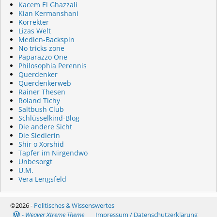
Kacem El Ghazzali
Kian Kermanshani
Korrekter
Lizas Welt
Medien-Backspin
No tricks zone
Paparazzo One
Philosophia Perennis
Querdenker
Querdenkerweb
Rainer Thesen
Roland Tichy
Saltbush Club
Schlüsselkind-Blog
Die andere Sicht
Die Siedlerin
Shir o Xorshid
Tapfer im Nirgendwo
Unbesorgt
U.M.
Vera Lengsfeld
©2026 -
Politisches & Wissenswertes
-
Weaver Xtreme Theme
Impressum / Datenschutzerklärung