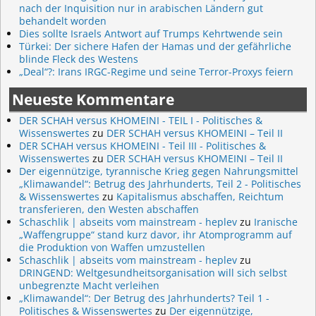
nach der Inquisition nur in arabischen Ländern gut
behandelt worden
Dies sollte Israels Antwort auf Trumps Kehrtwende sein
Türkei: Der sichere Hafen der Hamas und der gefährliche
blinde Fleck des Westens
„Deal“?: Irans IRGC-Regime und seine Terror-Proxys feiern
Neueste Kommentare
DER SCHAH versus KHOMEINI - TEIL I - Politisches &
Wissenswertes
zu
DER SCHAH versus KHOMEINI – Teil II
DER SCHAH versus KHOMEINI - Teil III - Politisches &
Wissenswertes
zu
DER SCHAH versus KHOMEINI – Teil II
Der eigennützige, tyrannische Krieg gegen Nahrungsmittel
„Klimawandel“: Betrug des Jahrhunderts, Teil 2 - Politisches
& Wissenswertes
zu
Kapitalismus abschaffen, Reichtum
transferieren, den Westen abschaffen
Schaschlik | abseits vom mainstream - heplev
zu
Iranische
„Waffengruppe“ stand kurz davor, ihr Atomprogramm auf
die Produktion von Waffen umzustellen
Schaschlik | abseits vom mainstream - heplev
zu
DRINGEND: Weltgesundheitsorganisation will sich selbst
unbegrenzte Macht verleihen
„Klimawandel“: Der Betrug des Jahrhunderts? Teil 1 -
Politisches & Wissenswertes
zu
Der eigennützige,