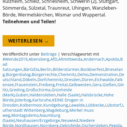
Rülzheim, Schleiz, Schriesheim, Schwerin (2), Stuttgart,
Sömmerda, Sülzetal, Traunreut, Uhingen, Wanzleben-
Börde, Wermelskirchen, Wismar und Wuppertal.
Teilnehmen und Teilen!
WEITERLESEN →
Veröffentlicht unter
Beiträge
|
Verschlagwortet mit
#Wende2019
,
Abensberg
,
AfD
,
Altmittweida
,
Andernach
,
Apolda
,
B
ad
Salzungen
,
BärGiDa
,
Berlin
,
Bilderstürmer
,
Bockbierfest
,
Brieselan
g
,
Bürgerdialog
,
Bürgerrechte
,
Chemnitz
,
Demo
,
Demonstration
,
De
utschland
,
Döbeln
,
Dorfchemnitz
,
Dresden
,
Düren
,
Eichwalde
,
Falk
ensee
,
Frauenstein
,
Freiberg
,
Freital
,
Gelbwesten
,
Gera
,
Gießen
,
Gör
litz
,
Greding
,
Großschirma
,
Grünheide
(Mark)
,
Guben
,
Haldensleben
,
Halle (Saale)
,
Halsbrücke
,
Hohe
Börde
,
Jüterbog
,
Karlsruhe
,
KEINE Drogen in
Dresden
,
Kolbermoor
,
Kundgebung
,
Lawalde
,
Lübbecke
,
Lübstorf
,
L
utherstadt Wittenberg
,
Magdeburg
,
Merkel muss
weg
,
Montagsdemo
,
Naumburg
(Saale)
,
Neuhausen/Erzgebirge
,
Neuwied
,
Niedere
Börde
,
Nordhausen
,
Nürnberg
,
Oebisfelde
,
Oschersleben
,
Pegida
,