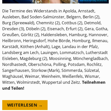
Die Termine des Widerstands in Apolda, Arnstadt,
Ausleben, Bad Soden-Salmünster, Belgern, Berlin (2),
Burg (Spreewald), Chemnitz (2), Cottbus (2), Detmold,
Dresden (3), Döbeln (2), Eisenach, Erfurt (2), Gera, Gotha,
Greußen, Görlitz (2), Haldensleben, Hamburg, Hannover,
Heilbronn, Heringsdorf, Hohe Börde, Homburg, Ilmenau,
Karstädt, Köthen (Anhalt), Lage, Landau in der Pfalz,
Landsberg am Lech, Lauingen, Lommatzsch, Lutherstadt
Eisleben, Magdeburg (2), Moosinning, Mönchengladbach,
Nordhastedt, Oberschöna, Polling, Potsdam, Rochlitz,
Sangerhausen, Storkow (Mark), Sömmerda, Sülzetal,
Waghäusel, Weimar, Weinheim, Weißenfels, Wismar,
Witten, Wolmirstedt, Wuppertal und Zeitz.
Teilnehmen
und Teilen!
WEITERLESEN →