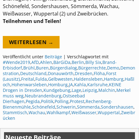
Schönefeld, Sondershausen, Sömmerda, Wachau,
Weißwasser, Wuppertal (2) und Zweibrücken.
Teilnehmen und Teilen!
WEITERLESEN →
Veröffentlicht unter
Beiträge
|
Verschlagwortet mit
#Wende2019
,
AfD
,
Ahlen
,
BärGiDa
,
Berlin
,
Billy Six
,
Brand-
Erbisdorf
,
Brühl
,
Buren
,
Bürgerdialog
,
Bürgerrechte
,
Demo
,
Demon
stration
,
Deutschland
,
Donauwörth
,
Dresden
,
Flöha
,
Forst
(Lausitz)
,
Freital
,
Fulda
,
Gelbwesten
,
Haldensleben
,
Hamburg
,
Haßl
och
,
Hohenwarsleben
,
Homburg
,
JA
,
Kahla
,
Karlsruhe
,
KEINE
Drogen in Dresden
,
Kundgebung
,
Lage
,
Leipzig
,
Malchin
,
Merkel
muss weg
,
Neubrandenburg
,
Ostseebad
Dierhagen
,
Pegida
,
Politik
,
Polling
,
Protest
,
Rechenberg-
Bienenmühle
,
Schönefeld
,
Schwerin
,
Sömmerda
,
Sondershausen
,
Stammtisch
,
Wachau
,
Wahlkampf
,
Weißwasser
,
Wuppertal
,
Zweibr
ücken
Neueste Beiträge