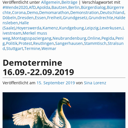
Veröffentlicht unter
Allgemein
,
Beiträge
|
Verschlagwortet mit
#Wende2020
,
AfD
,
Apolda
,
Bautzen
,
Berlin
,
Bürgerdialog
,
Bürgerre
chte
,
Corona
,
Demo
,
Demomarathon
,
Demonstration
,
Deutschland
,
Döbeln
,
Dresden
,
Essen
,
Freiheit
,
Grundgesetz
,
Grundrechte
,
Halde
nsleben
,
Halle
(Saale)
,
Hoyerswerda
,
Kamenz
,
Kundgebung
,
Leipzig
,
Leverkusen
,
L
ivestream
,
Merkel muss
weg
,
Montagsspaziergang
,
Neubrandenburg
,
Online
,
Pegida
,
Peni
g
,
Politik
,
Protest
,
Reutlingen
,
Sangerhausen
,
Stammtisch
,
Stralsun
d
,
Stuttgart
,
Termine
,
Weimar
Demotermine
16.09.-22.09.2019
Veröffentlicht am
15. September 2019
von
Sina Lorenz