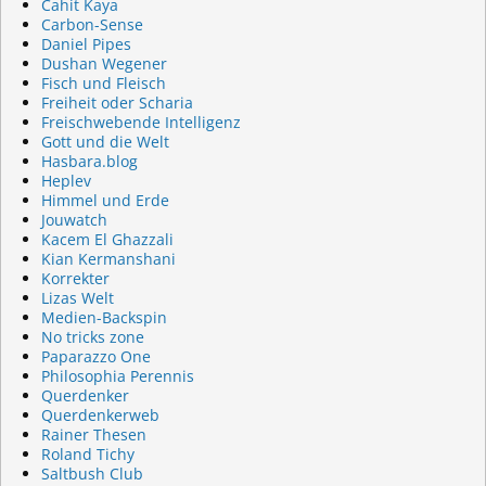
Cahit Kaya
Carbon-Sense
Daniel Pipes
Dushan Wegener
Fisch und Fleisch
Freiheit oder Scharia
Freischwebende Intelligenz
Gott und die Welt
Hasbara.blog
Heplev
Himmel und Erde
Jouwatch
Kacem El Ghazzali
Kian Kermanshani
Korrekter
Lizas Welt
Medien-Backspin
No tricks zone
Paparazzo One
Philosophia Perennis
Querdenker
Querdenkerweb
Rainer Thesen
Roland Tichy
Saltbush Club