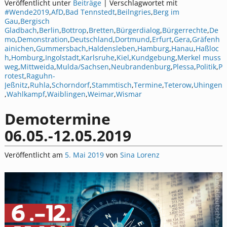
Veröffentlicht unter
Beiträge
|
Verschlagwortet mit
#Wende2019
,
AfD
,
Bad Tennstedt
,
Beilngries
,
Berg im
Gau
,
Bergisch
Gladbach
,
Berlin
,
Bottrop
,
Bretten
,
Bürgerdialog
,
Bürgerrechte
,
De
mo
,
Demonstration
,
Deutschland
,
Dortmund
,
Erfurt
,
Gera
,
Gräfenh
ainichen
,
Gummersbach
,
Haldensleben
,
Hamburg
,
Hanau
,
Haßloc
h
,
Homburg
,
Ingolstadt
,
Karlsruhe
,
Kiel
,
Kundgebung
,
Merkel muss
weg
,
Mittweida
,
Mulda/Sachsen
,
Neubrandenburg
,
Plessa
,
Politik
,
P
rotest
,
Raguhn-
Jeßnitz
,
Ruhla
,
Schorndorf
,
Stammtisch
,
Termine
,
Teterow
,
Uhingen
,
Wahlkampf
,
Waiblingen
,
Weimar
,
Wismar
Demotermine
06.05.-12.05.2019
Veröffentlicht am
5. Mai 2019
von
Sina Lorenz