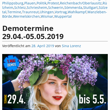
Philippsburg
,
Plauen
,
Politik
,
Protest
,
Reichenbach/Oberlausitz
,
Rü
lzheim
,
Schleiz
,
Schriesheim
,
Schwerin
,
Sömmerda
,
Stuttgart
,
Sülze
tal
,
Termine
,
Traunreut
,
Uhingen
,
Vortrag
,
Wahlkampf
,
Wanzleben-
Börde
,
Wermelskirchen
,
Wismar
,
Wuppertal
Demotermine
29.04.-05.05.2019
Veröffentlicht am
28. April 2019
von
Sina Lorenz