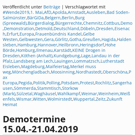
Veröffentlicht unter
Beiträge
|
Verschlagwortet mit
#Wende2019
,
1. Mai
,
AfD
,
Apolda
,
Arnstadt
,
Ausleben
,
Bad Soden-
Salmünster
,
BärGiDa
,
Belgern
,
Berlin
,
Burg
(Spreewald)
,
Bürgerdialog
,
Bürgerrechte
,
Chemnitz
,
Cottbus
,
Demo
,
Demonstration
,
Detmold
,
Deutschland
,
Döbeln
,
Dresden
,
Eisenac
h
,
Erfurt
,
Europa
,
Frauenbündnis Kandel
,
Gelbe
Westen
,
Gelbwesten
,
Gera
,
Görlitz
,
Gotha
,
Greußen
,
Hagida
,
Halden
sleben
,
Hamburg
,
Hannover
,
Heilbronn
,
Heringsdorf
,
Hohe
Börde
,
Homburg
,
Ilmenau
,
Karstädt
,
KEINE Drogen in
Dresden
,
Köthen (Anhalt)
,
Kundgebung
,
Lage
,
Landau in der
Pfalz
,
Landsberg am Lech
,
Lauingen
,
Lommatzsch
,
Lutherstadt
Eisleben
,
Magdeburg
,
Maifeiertag
,
Merkel muss
weg
,
Mönchengladbach
,
Moosinning
,
Nordhastedt
,
Oberschöna
,
P
ax
Europa
,
Pegida
,
Politik
,
Polling
,
Potsdam
,
Protest
,
Rochlitz
,
Sangerha
usen
,
Sömmerda
,
Stammtisch
,
Storkow
(Mark)
,
Sülzetal
,
Waghäusel
,
Wahlkampf
,
Weimar
,
Weinheim
,
Weiß
enfels
,
Wismar
,
Witten
,
Wolmirstedt
,
Wuppertal
,
Zeitz
,
Zukunft
Heimat
Demotermine
15.04.-21.04.2019