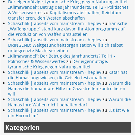
Der eigennützige, tyrannische Krieg gegen Nahrungsmittel
„Klimawandel“: Betrug des Jahrhunderts, Teil 2 - Politisches
& Wissenswertes
zu
Kapitalismus abschaffen, Reichtum
transferieren, den Westen abschaffen
Schaschlik | abseits vom mainstream - heplev
zu
Iranische
„Waffengruppe“ stand kurz davor, ihr Atomprogramm auf
die Produktion von Waffen umzustellen
Schaschlik | abseits vom mainstream - heplev
zu
DRINGEND: Weltgesundheitsorganisation will sich selbst
unbegrenzte Macht verleihen
„Klimawandel“: Der Betrug des Jahrhunderts? Teil 1 -
Politisches & Wissenswertes
zu
Der eigennützige,
tyrannische Krieg gegen Nahrungsmittel
Schaschlik | abseits vom mainstream - heplev
zu
Katar hat
die Hamas angewiesen, die Geiseln festzuhalten
Schaschlik | abseits vom mainstream - heplev
zu
Warum die
Hamas die humanitäre Hilfe im Gazastreifen kontrollieren
will
Schaschlik | abseits vom mainstream - heplev
zu
Warum die
Hamas ihre Waffen nicht behalten darf
Schaschlik | abseits vom mainstream - heplev
zu
„Es ist wie
ein Horrorfilm“
Kategorien