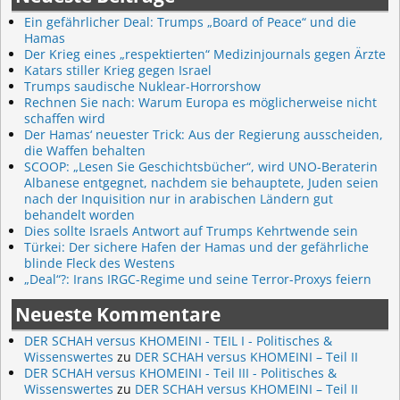
Ein gefährlicher Deal: Trumps „Board of Peace“ und die
Hamas
Der Krieg eines „respektierten“ Medizinjournals gegen Ärzte
Katars stiller Krieg gegen Israel
Trumps saudische Nuklear-Horrorshow
Rechnen Sie nach: Warum Europa es möglicherweise nicht
schaffen wird
Der Hamas‘ neuester Trick: Aus der Regierung ausscheiden,
die Waffen behalten
SCOOP: „Lesen Sie Geschichtsbücher“, wird UNO-Beraterin
Albanese entgegnet, nachdem sie behauptete, Juden seien
nach der Inquisition nur in arabischen Ländern gut
behandelt worden
Dies sollte Israels Antwort auf Trumps Kehrtwende sein
Türkei: Der sichere Hafen der Hamas und der gefährliche
blinde Fleck des Westens
„Deal“?: Irans IRGC-Regime und seine Terror-Proxys feiern
Neueste Kommentare
DER SCHAH versus KHOMEINI - TEIL I - Politisches &
Wissenswertes
zu
DER SCHAH versus KHOMEINI – Teil II
DER SCHAH versus KHOMEINI - Teil III - Politisches &
Wissenswertes
zu
DER SCHAH versus KHOMEINI – Teil II