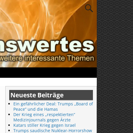
Neueste Beiträge
Ein gefährlicher Deal: Trumps „Board of
Peace“ und die Hamas
Der Krieg eines „respektierten“
Medizinjournals gegen Ärzte
Katars stiller Krieg gegen Israel
Trumps saudische Nuklear-Horrorshow