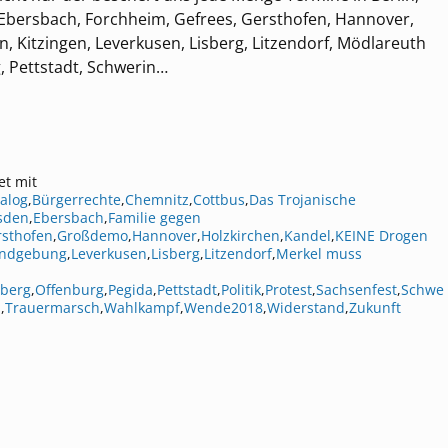
Ebersbach, Forchheim, Gefrees, Gersthofen, Hannover,
, Kitzingen, Leverkusen, Lisberg, Litzendorf, Mödlareuth
 Pettstadt, Schwerin…
et mit
alog
,
Bürgerrechte
,
Chemnitz
,
Cottbus
,
Das Trojanische
sden
,
Ebersbach
,
Familie gegen
rsthofen
,
Großdemo
,
Hannover
,
Holzkirchen
,
Kandel
,
KEINE Drogen
ndgebung
,
Leverkusen
,
Lisberg
,
Litzendorf
,
Merkel muss
berg
,
Offenburg
,
Pegida
,
Pettstadt
,
Politik
,
Protest
,
Sachsenfest
,
Schwe
n
,
Trauermarsch
,
Wahlkampf
,
Wende2018
,
Widerstand
,
Zukunft