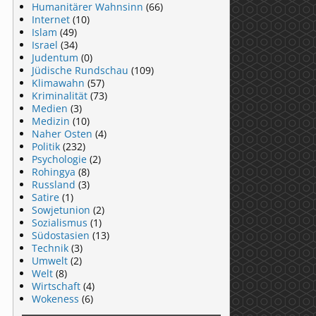
Humanitärer Wahnsinn
(66)
Internet
(10)
Islam
(49)
Israel
(34)
Judentum
(0)
Jüdische Rundschau
(109)
Klimawahn
(57)
Kriminalität
(73)
Medien
(3)
Medizin
(10)
Naher Osten
(4)
Politik
(232)
Psychologie
(2)
Rohingya
(8)
Russland
(3)
Satire
(1)
Sowjetunion
(2)
Sozialismus
(1)
Südostasien
(13)
Technik
(3)
Umwelt
(2)
Welt
(8)
Wirtschaft
(4)
Wokeness
(6)