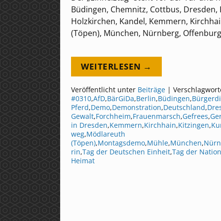
Büdingen, Chemnitz, Cottbus, Dresden, 
Holzkirchen, Kandel, Kemmern, Kirchhain
(Töpen), München, Nürnberg, Offenburg,
WEITERLESEN →
Veröffentlicht unter
Beiträge
|
Verschlagwort
#0310
,
AfD
,
BärGiDa
,
Berlin
,
Büdingen
,
Bürgerdi
Pferd
,
Demo
,
Demonstration
,
Deutschland
,
Dre
Gewalt
,
Forchheim
,
Frauenmarsch
,
Gefrees
,
Ge
in Dresden
,
Kemmern
,
Kirchhain
,
Kitzingen
,
Ku
weg
,
Mödlareuth
(Töpen)
,
Montagsdemo
,
Mühle
,
München
,
Nürn
rin
,
Tag der Deutschen Einheit
,
Tag der Natio
Heimat