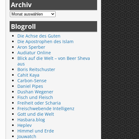
Archiv
Blogroll
Die Achse des Guten
Die Apostrophen des Islam
Aron Sperber
Audiatur Online
Blick auf die Welt – von Beer Sheva
aus
Boris Reitschuster
Cahit Kaya
Carbon-Sense
Daniel Pipes
Dushan Wegener
Fisch und Fleisch
Freiheit oder Scharia
Freischwebende Intelligenz
Gott und die Welt
Hasbara.blog
Heplev
Himmel und Erde
Jouwatch