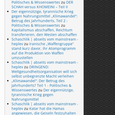
Politisches & Wissenswertes
zu
DER
SCHAH versus KHOMEINI – Teil II
Der eigennützige, tyrannische Krieg
gegen Nahrungsmittel „Klimawandel“:
Betrug des Jahrhunderts, Teil 2 -
Politisches & Wissenswertes
zu
Kapitalismus abschaffen, Reichtum
transferieren, den Westen abschaffen
Schaschlik | abseits vom mainstream -
heplev
zu
Iranische „Waffengruppe“
stand kurz davor, ihr Atomprogramm
auf die Produktion von Waffen
umzustellen
Schaschlik | abseits vom mainstream -
heplev
zu
DRINGEND:
Weltgesundheitsorganisation will sich
selbst unbegrenzte Macht verleihen
„Klimawandel“: Der Betrug des
Jahrhunderts? Teil 1 - Politisches &
Wissenswertes
zu
Der eigennützige,
tyrannische Krieg gegen
Nahrungsmittel
Schaschlik | abseits vom mainstream -
heplev
zu
Katar hat die Hamas
angewiesen, die Geiseln festzuhalten