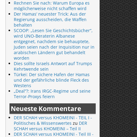
Rechnen Sie nach: Warum Europa es
möglicherweise nicht schaffen wird
Der Hamas‘ neuester Trick: Aus der
Regierung ausscheiden, die Waffen
behalten
SCOOP: „Lesen Sie Geschichtsbücher“,
wird UNO-Beraterin Albanese
entgegnet, nachdem sie behauptete,
Juden seien nach der Inquisition nur in
arabischen Ländern gut behandelt
worden
Dies sollte Israels Antwort auf Trumps
Kehrtwende sein
Türkei: Der sichere Hafen der Hamas
und der gefährliche blinde Fleck des
Westens
„Deal“?: Irans IRGC-Regime und seine
Terror-Proxys feiern
Neueste Kommentare
DER SCHAH versus KHOMEINI - TEIL I -
Politisches & Wissenswertes
zu
DER
SCHAH versus KHOMEINI – Teil II
DER SCHAH versus KHOMEINI - Teil III -