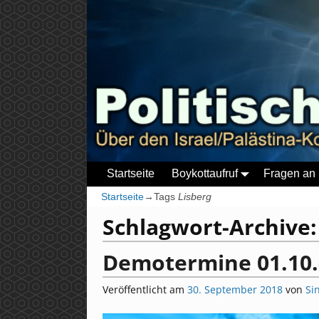
Startseite
Boykottaufruf
Fragen an 
Startseite
→Tags
Lisberg
Schlagwort-Archive
Demotermine 01.10.
Veröffentlicht am
30. September 2018
von
Si