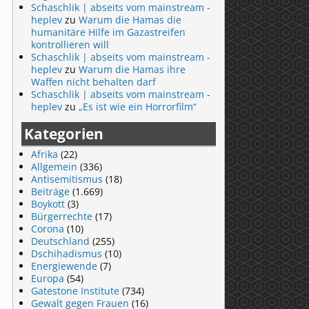
Schaschlik | abseits vom mainstream -
heplev
zu
Warum die Hamas die
humanitäre Hilfe im Gazastreifen
kontrollieren will
Schaschlik | abseits vom mainstream -
heplev
zu
Warum die Hamas ihre
Waffen nicht behalten darf
Schaschlik | abseits vom mainstream -
heplev
zu
„Es ist wie ein Horrorfilm“
Kategorien
Afrika
(22)
Allgemein
(336)
Antisemitismus
(18)
Beiträge
(1.669)
Boykott
(3)
Bürgerrechte
(17)
Corona
(10)
Deutschland
(255)
Dschihadismus
(10)
Energiewende
(7)
Europa
(54)
Gatestone Institute
(734)
Gewalt gegen Frauen
(16)