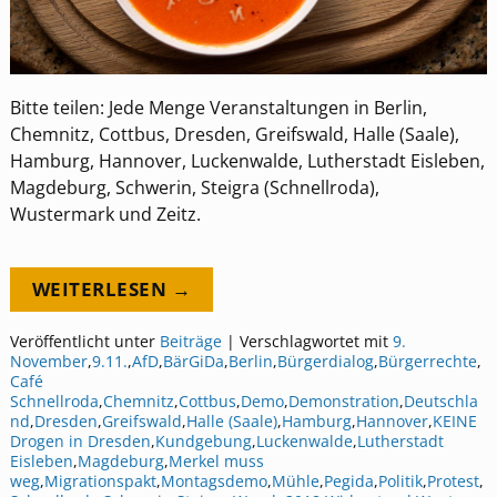
Bitte teilen: Jede Menge Veranstaltungen in Berlin,
Chemnitz, Cottbus, Dresden, Greifswald, Halle (Saale),
Hamburg, Hannover, Luckenwalde, Lutherstadt Eisleben,
Magdeburg, Schwerin, Steigra (Schnellroda),
Wustermark und Zeitz.
WEITERLESEN →
Veröffentlicht unter
Beiträge
|
Verschlagwortet mit
9.
November
,
9.11.
,
AfD
,
BärGiDa
,
Berlin
,
Bürgerdialog
,
Bürgerrechte
,
Café
Schnellroda
,
Chemnitz
,
Cottbus
,
Demo
,
Demonstration
,
Deutschla
nd
,
Dresden
,
Greifswald
,
Halle (Saale)
,
Hamburg
,
Hannover
,
KEINE
Drogen in Dresden
,
Kundgebung
,
Luckenwalde
,
Lutherstadt
Eisleben
,
Magdeburg
,
Merkel muss
weg
,
Migrationspakt
,
Montagsdemo
,
Mühle
,
Pegida
,
Politik
,
Protest
,