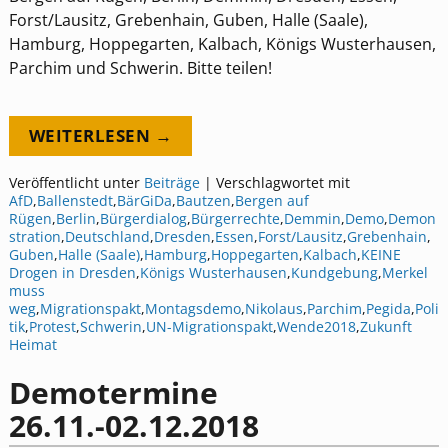
Forst/Lausitz, Grebenhain, Guben, Halle (Saale),
Hamburg, Hoppegarten, Kalbach, Königs Wusterhausen,
Parchim und Schwerin. Bitte teilen!
WEITERLESEN →
Veröffentlicht unter
Beiträge
|
Verschlagwortet mit
AfD
,
Ballenstedt
,
BärGiDa
,
Bautzen
,
Bergen auf
Rügen
,
Berlin
,
Bürgerdialog
,
Bürgerrechte
,
Demmin
,
Demo
,
Demon
stration
,
Deutschland
,
Dresden
,
Essen
,
Forst/Lausitz
,
Grebenhain
,
Guben
,
Halle (Saale)
,
Hamburg
,
Hoppegarten
,
Kalbach
,
KEINE
Drogen in Dresden
,
Königs Wusterhausen
,
Kundgebung
,
Merkel
muss
weg
,
Migrationspakt
,
Montagsdemo
,
Nikolaus
,
Parchim
,
Pegida
,
Poli
tik
,
Protest
,
Schwerin
,
UN-Migrationspakt
,
Wende2018
,
Zukunft
Heimat
Demotermine
26.11.-02.12.2018