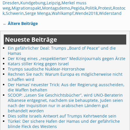
Dresden
,
Kundgebung
,
Leipzig
,
Merkel muss
weg
,
Migrationspakt
,
Montagsdemo
,
Pegida
,
Politik
,
Protest
,
Rostoc
k
,
Schwerin
,
Serge Menga
,
Wahlkampf
,
Wende2018
,
Widerstand
←
Ältere Beiträge
Artikelnavigation
Neueste Beiträge
Ein gefährlicher Deal: Trumps „Board of Peace“ und die
Hamas
Der Krieg eines „respektierten“ Medizinjournals gegen Ärzte
Katars stiller Krieg gegen Israel
Trumps saudische Nuklear-Horrorshow
Rechnen Sie nach: Warum Europa es möglicherweise nicht
schaffen wird
Der Hamas‘ neuester Trick: Aus der Regierung ausscheiden,
die Waffen behalten
SCOOP: „Lesen Sie Geschichtsbücher“, wird UNO-Beraterin
Albanese entgegnet, nachdem sie behauptete, Juden seien
nach der Inquisition nur in arabischen Ländern gut
behandelt worden
Dies sollte Israels Antwort auf Trumps Kehrtwende sein
Türkei: Der sichere Hafen der Hamas und der gefährliche
blinde Fleck des Westens