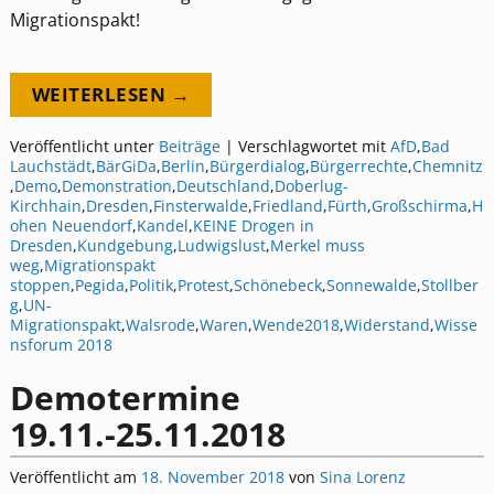
Migrationspakt!
WEITERLESEN →
Veröffentlicht unter
Beiträge
|
Verschlagwortet mit
AfD
,
Bad
Lauchstädt
,
BärGiDa
,
Berlin
,
Bürgerdialog
,
Bürgerrechte
,
Chemnitz
,
Demo
,
Demonstration
,
Deutschland
,
Doberlug-
Kirchhain
,
Dresden
,
Finsterwalde
,
Friedland
,
Fürth
,
Großschirma
,
H
ohen Neuendorf
,
Kandel
,
KEINE Drogen in
Dresden
,
Kundgebung
,
Ludwigslust
,
Merkel muss
weg
,
Migrationspakt
stoppen
,
Pegida
,
Politik
,
Protest
,
Schönebeck
,
Sonnewalde
,
Stollber
g
,
UN-
Migrationspakt
,
Walsrode
,
Waren
,
Wende2018
,
Widerstand
,
Wisse
nsforum 2018
Demotermine
19.11.-25.11.2018
Veröffentlicht am
18. November 2018
von
Sina Lorenz