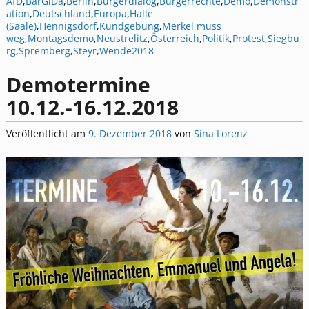
AfD
,
BärGiDa
,
Berlin
,
Bürgerdialog
,
Bürgerrechte
,
Demo
,
Demonstr
ation
,
Deutschland
,
Europa
,
Halle
(Saale)
,
Hennigsdorf
,
Kundgebung
,
Merkel muss
weg
,
Montagsdemo
,
Neustrelitz
,
Österreich
,
Politik
,
Protest
,
Siegbu
rg
,
Spremberg
,
Steyr
,
Wende2018
Demotermine
10.12.-16.12.2018
Veröffentlicht am
9. Dezember 2018
von
Sina Lorenz