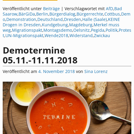
Veröffentlicht unter
Beiträge
|
Verschlagwortet mit
AfD
,
Bad
Saarow
,
BärGiDa
,
Berlin
,
Bürgerdialog
,
Bürgerrechte
,
Cottbus
,
Dem
o
,
Demonstration
,
Deutschland
,
Dresden
,
Halle (Saale)
,
KEINE
Drogen in Dresden
,
Kundgebung
,
Magdeburg
,
Merkel muss
weg
,
Migrationspakt
,
Montagsdemo
,
Oelsnitz
,
Pegida
,
Politik
,
Protes
t
,
UN-Migrationspakt
,
Wende2018
,
Widerstand
,
Zwickau
Demotermine
05.11.-11.11.2018
Veröffentlicht am
4. November 2018
von
Sina Lorenz