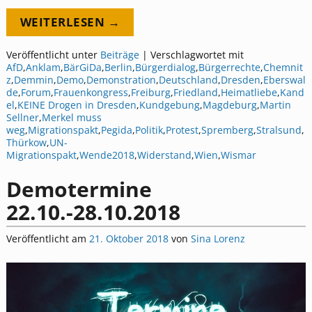
WEITERLESEN →
Veröffentlicht unter
Beiträge
|
Verschlagwortet mit
AfD
,
Anklam
,
BärGiDa
,
Berlin
,
Bürgerdialog
,
Bürgerrechte
,
Chemnit
z
,
Demmin
,
Demo
,
Demonstration
,
Deutschland
,
Dresden
,
Eberswal
de
,
Forum
,
Frauenkongress
,
Freiburg
,
Friedland
,
Heimatliebe
,
Kand
el
,
KEINE Drogen in Dresden
,
Kundgebung
,
Magdeburg
,
Martin
Sellner
,
Merkel muss
weg
,
Migrationspakt
,
Pegida
,
Politik
,
Protest
,
Spremberg
,
Stralsund
,
Thürkow
,
UN-
Migrationspakt
,
Wende2018
,
Widerstand
,
Wien
,
Wismar
Demotermine
22.10.-28.10.2018
Veröffentlicht am
21. Oktober 2018
von
Sina Lorenz