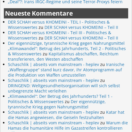
„Deal“?: Irans IRGC-Regime und seine Terror-Proxys feiern
Neueste Kommentare
DER SCHAH versus KHOMEINI - TEIL I - Politisches &
Wissenswertes
zu
DER SCHAH versus KHOMEINI – Teil II
DER SCHAH versus KHOMEINI - Teil III - Politisches &
Wissenswertes
zu
DER SCHAH versus KHOMEINI – Teil II
Der eigennützige, tyrannische Krieg gegen Nahrungsmittel
„Klimawandel“: Betrug des Jahrhunderts, Teil 2 - Politisches
& Wissenswertes
zu
Kapitalismus abschaffen, Reichtum
transferieren, den Westen abschaffen
Schaschlik | abseits vom mainstream - heplev
zu
Iranische
„Waffengruppe“ stand kurz davor, ihr Atomprogramm auf
die Produktion von Waffen umzustellen
Schaschlik | abseits vom mainstream - heplev
zu
DRINGEND: Weltgesundheitsorganisation will sich selbst
unbegrenzte Macht verleihen
„Klimawandel“: Der Betrug des Jahrhunderts? Teil 1 -
Politisches & Wissenswertes
zu
Der eigennützige,
tyrannische Krieg gegen Nahrungsmittel
Schaschlik | abseits vom mainstream - heplev
zu
Katar hat
die Hamas angewiesen, die Geiseln festzuhalten
Schaschlik | abseits vom mainstream - heplev
zu
Warum die
Hamas die humanitäre Hilfe im Gazastreifen kontrollieren