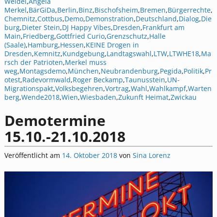
Weidel
,
Angela
Merkel
,
BärGiDa
,
Berlin
,
Binz
,
Bischofsheim
,
Bremen
,
Bürgerrechte
,
Chemnitz
,
Cottbus
,
Demo
,
Demonstration
,
Deutschland
,
Dialog
,
Die
burg
,
Dieter Stein
,
DJ Happy Vibes
,
Dresden
,
Frankfurt am
Main
,
Friedberg
,
Gottfried Curio
,
Grenzschutz
,
Halle
(Saale)
,
Hamburg
,
Hessen
,
KEINE Drogen in
Dresden
,
Kemnitz
,
Kundgebung
,
Landtagswahl
,
LTW
,
LTWHE18
,
Ma
rsch der Patrioten
,
Merkel muss
weg
,
Montagsdemo
,
München
,
Neubrandenburg
,
Pegida
,
Politik
,
Pr
otest
,
Radevormwald
,
Roger Beckamp
,
Taunusstein
,
UN-
Migrationspakt
,
Volksbegehren
,
Vortrag
,
Wahl
,
Wahlkampf
,
Warten
berg
,
Wende2018
,
Wien
,
Wiesbaden
,
Zukunft Heimat
,
Zwickau
Demotermine
15.10.-21.10.2018
Veröffentlicht am
14. Oktober 2018
von
Sina Lorenz