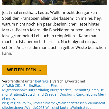
Jetzt mal ernsthaft, Leute: Wollt ihr echt den ganzen
Spaß den Franzosen allein überlassen? Ich meine, hey,
warum nicht noch ein paar „besinnliche“ Feste hinter
Merkel-Pollern feiern, die Blockflöten putzen und sich
leise grummelnd Lebkuchen reinpfeifen… Kann man
machen. Ist aber nicht hilfreich. Nachfolgend ein paar
schöne Anlässe, die man auch in gelber Weste besuchen
kann.
WEITERLESEN →
Veröffentlicht unter
Beiträge
|
Verschlagwortet mit
AfD
,
BärGiDa
,
Berlin
,
Blauhelm-Einsatz
Migrationspakt
,
Bürgerdialog
,
Bürgerrechte
,
Chemnitz
,
Demo
,
De
monstration
,
Deutschland
,
Dresden
,
Duisburg
,
Kundgebung
,
Merk
el muss
weg
,
Pegida
,
Politik
,
Protest
,
Rostock
,
Weihnachtsessen
,
Weihnacht
sliedersingen
,
Wende2018
,
Wir sind lauter
,
Wolmirstedt