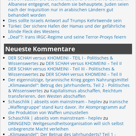
Albanese entgegnet, nachdem sie behauptete, Juden seien
nach der Inquisition nur in arabischen Ländern gut
behandelt worden
Dies sollte Israels Antwort auf Trumps Kehrtwende sein
Türkei: Der sichere Hafen der Hamas und der gefährliche
blinde Fleck des Westens
„Deal“?: Irans IRGC-Regime und seine Terror-Proxys feiern
Neueste Kommentare
DER SCHAH versus KHOMEINI - TEIL I - Politisches &
Wissenswertes
zu
DER SCHAH versus KHOMEINI – Teil II
DER SCHAH versus KHOMEINI - Teil III - Politisches &
Wissenswertes
zu
DER SCHAH versus KHOMEINI – Teil II
Der eigennützige, tyrannische Krieg gegen Nahrungsmittel
„Klimawandel“: Betrug des Jahrhunderts, Teil 2 - Politisches
& Wissenswertes
zu
Kapitalismus abschaffen, Reichtum
transferieren, den Westen abschaffen
Schaschlik | abseits vom mainstream - heplev
zu
Iranische
„Waffengruppe“ stand kurz davor, ihr Atomprogramm auf
die Produktion von Waffen umzustellen
Schaschlik | abseits vom mainstream - heplev
zu
DRINGEND: Weltgesundheitsorganisation will sich selbst
unbegrenzte Macht verleihen
„Klimawandel“: Der Betrug des Jahrhunderts? Teil 1 -