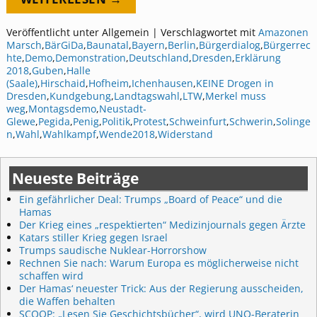
Veröffentlicht unter
Allgemein
|
Verschlagwortet mit
Amazonen
Marsch
,
BärGiDa
,
Baunatal
,
Bayern
,
Berlin
,
Bürgerdialog
,
Bürgerrec
hte
,
Demo
,
Demonstration
,
Deutschland
,
Dresden
,
Erklärung
2018
,
Guben
,
Halle
(Saale)
,
Hirschaid
,
Hofheim
,
Ichenhausen
,
KEINE Drogen in
Dresden
,
Kundgebung
,
Landtagswahl
,
LTW
,
Merkel muss
weg
,
Montagsdemo
,
Neustadt‐
Glewe
,
Pegida
,
Penig
,
Politik
,
Protest
,
Schweinfurt
,
Schwerin
,
Solinge
n
,
Wahl
,
Wahlkampf
,
Wende2018
,
Widerstand
Neueste Beiträge
Ein gefährlicher Deal: Trumps „Board of Peace“ und die
Hamas
Der Krieg eines „respektierten“ Medizinjournals gegen Ärzte
Katars stiller Krieg gegen Israel
Trumps saudische Nuklear-Horrorshow
Rechnen Sie nach: Warum Europa es möglicherweise nicht
schaffen wird
Der Hamas‘ neuester Trick: Aus der Regierung ausscheiden,
die Waffen behalten
SCOOP: „Lesen Sie Geschichtsbücher“, wird UNO-Beraterin