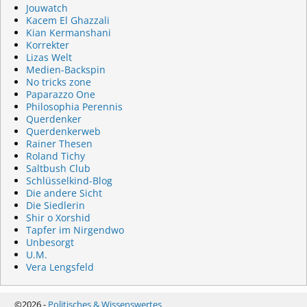
Jouwatch
Kacem El Ghazzali
Kian Kermanshani
Korrekter
Lizas Welt
Medien-Backspin
No tricks zone
Paparazzo One
Philosophia Perennis
Querdenker
Querdenkerweb
Rainer Thesen
Roland Tichy
Saltbush Club
Schlüsselkind-Blog
Die andere Sicht
Die Siedlerin
Shir o Xorshid
Tapfer im Nirgendwo
Unbesorgt
U.M.
Vera Lengsfeld
©2026 -
Politisches & Wissenswertes