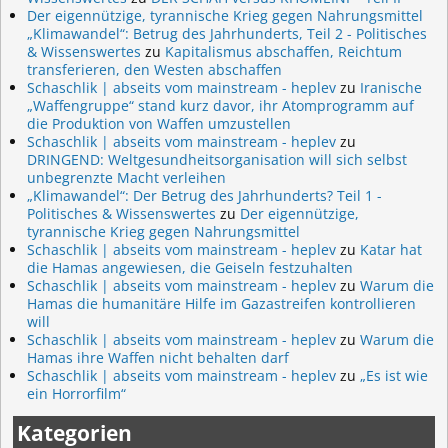
Der eigennützige, tyrannische Krieg gegen Nahrungsmittel
„Klimawandel“: Betrug des Jahrhunderts, Teil 2 - Politisches
& Wissenswertes
zu
Kapitalismus abschaffen, Reichtum
transferieren, den Westen abschaffen
Schaschlik | abseits vom mainstream - heplev
zu
Iranische
„Waffengruppe“ stand kurz davor, ihr Atomprogramm auf
die Produktion von Waffen umzustellen
Schaschlik | abseits vom mainstream - heplev
zu
DRINGEND: Weltgesundheitsorganisation will sich selbst
unbegrenzte Macht verleihen
„Klimawandel“: Der Betrug des Jahrhunderts? Teil 1 -
Politisches & Wissenswertes
zu
Der eigennützige,
tyrannische Krieg gegen Nahrungsmittel
Schaschlik | abseits vom mainstream - heplev
zu
Katar hat
die Hamas angewiesen, die Geiseln festzuhalten
Schaschlik | abseits vom mainstream - heplev
zu
Warum die
Hamas die humanitäre Hilfe im Gazastreifen kontrollieren
will
Schaschlik | abseits vom mainstream - heplev
zu
Warum die
Hamas ihre Waffen nicht behalten darf
Schaschlik | abseits vom mainstream - heplev
zu
„Es ist wie
ein Horrorfilm“
Kategorien