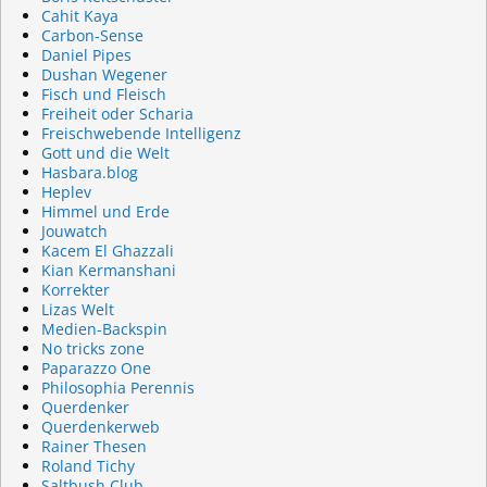
Cahit Kaya
Carbon-Sense
Daniel Pipes
Dushan Wegener
Fisch und Fleisch
Freiheit oder Scharia
Freischwebende Intelligenz
Gott und die Welt
Hasbara.blog
Heplev
Himmel und Erde
Jouwatch
Kacem El Ghazzali
Kian Kermanshani
Korrekter
Lizas Welt
Medien-Backspin
No tricks zone
Paparazzo One
Philosophia Perennis
Querdenker
Querdenkerweb
Rainer Thesen
Roland Tichy
Saltbush Club