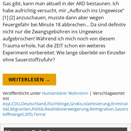
Gas gibt, kann man aktuell in der ARD bestaunen. Ich
habe aufrichtig versucht, mir „Aufbruch ins Ungewisse“
[1] [2] anzuschauen, musste dann aber wegen
Feuergefahr bei Minute 18 abbrechen… Da sind definitiv
nicht nur die Zwangsgebühren ins Ungewisse
aufgebrochen! Während ich mich noch von diesem
Trauma erhole, hat die ZEIT schon ein weiteres
Experiment vorbereitet: Wie lange überlebt ein Einzeller
ohne Sauerstoffzufuhr?
WEITERLESEN →
Veröffentlicht unter
Humanitärer Wahnsinn
|
Verschlagwortet
mit
Asyl
,
CDU
,
Deutschland
,
Flüchtlinge
,
GroKo
,
Islamisierung
,
Kriminal
ität
,
Migranten
,
Politik
,
Realitätsverweigerung
,
Remigration
,
Sauers
toffmangel
,
SPD
,
Terror