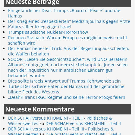
Neueste Beiträge
Ein gefährlicher Deal: Trumps „Board of Peace“ und die
Hamas
Der Krieg eines „respektierten“ Medizinjournals gegen Ärzte
Katars stiller Krieg gegen Israel
Trumps saudische Nuklear-Horrorshow
Rechnen Sie nach: Warum Europa es möglicherweise nicht
schaffen wird
Der Hamas‘ neuester Trick: Aus der Regierung ausscheiden,
die Waffen behalten
SCOOP: „Lesen Sie Geschichtsbücher“, wird UNO-Beraterin
Albanese entgegnet, nachdem sie behauptete, Juden seien
nach der Inquisition nur in arabischen Ländern gut
behandelt worden
Dies sollte Israels Antwort auf Trumps Kehrtwende sein
Türkei: Der sichere Hafen der Hamas und der gefährliche
blinde Fleck des Westens
„Deal“?: Irans IRGC-Regime und seine Terror-Proxys feiern
Neueste Kommentare
DER SCHAH versus KHOMEINI - TEIL I - Politisches &
Wissenswertes
zu
DER SCHAH versus KHOMEINI – Teil II
DER SCHAH versus KHOMEINI - Teil III - Politisches &
Wissenswertes
zu
DER SCHAH versus KHOMEINI – Teil II