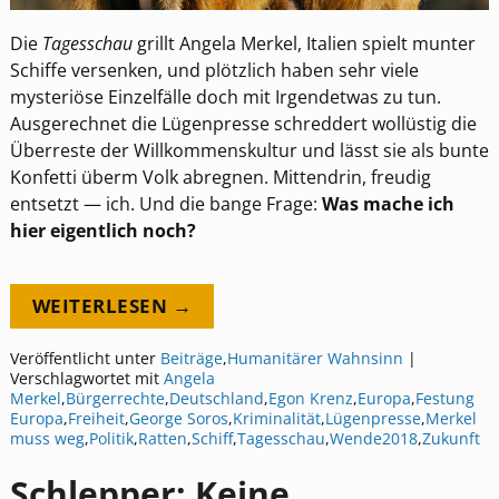
Die
Tagesschau
grillt Angela Merkel, Italien spielt munter
Schiffe versenken, und plötzlich haben sehr viele
mysteriöse Einzelfälle doch mit Irgendetwas zu tun.
Ausgerechnet die Lügenpresse schreddert wollüstig die
Überreste der Willkommenskultur und lässt sie als bunte
Konfetti überm Volk abregnen. Mittendrin, freudig
entsetzt — ich. Und die bange Frage:
Was mache ich
hier eigentlich noch?
WEITERLESEN →
Veröffentlicht unter
Beiträge
,
Humanitärer Wahnsinn
|
Verschlagwortet mit
Angela
Merkel
,
Bürgerrechte
,
Deutschland
,
Egon Krenz
,
Europa
,
Festung
Europa
,
Freiheit
,
George Soros
,
Kriminalität
,
Lügenpresse
,
Merkel
muss weg
,
Politik
,
Ratten
,
Schiff
,
Tagesschau
,
Wende2018
,
Zukunft
Schlepper: Keine