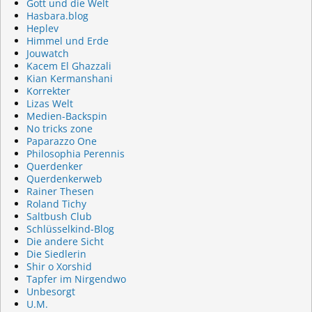
Gott und die Welt
Hasbara.blog
Heplev
Himmel und Erde
Jouwatch
Kacem El Ghazzali
Kian Kermanshani
Korrekter
Lizas Welt
Medien-Backspin
No tricks zone
Paparazzo One
Philosophia Perennis
Querdenker
Querdenkerweb
Rainer Thesen
Roland Tichy
Saltbush Club
Schlüsselkind-Blog
Die andere Sicht
Die Siedlerin
Shir o Xorshid
Tapfer im Nirgendwo
Unbesorgt
U.M.