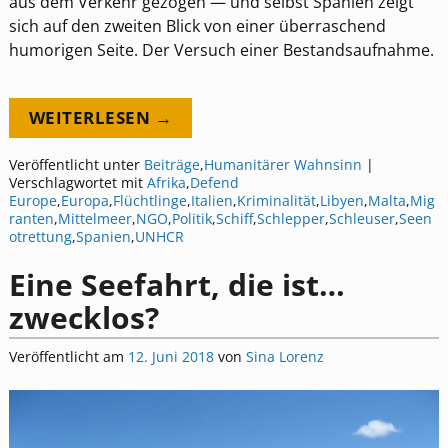
aus dem Verkehr gezogen — und selbst Spanien zeigt
sich auf den zweiten Blick von einer überraschend
humorigen Seite. Der Versuch einer Bestandsaufnahme.
WEITERLESEN →
Veröffentlicht unter
Beiträge
,
Humanitärer Wahnsinn
|
Verschlagwortet mit
Afrika
,
Defend
Europe
,
Europa
,
Flüchtlinge
,
Italien
,
Kriminalität
,
Libyen
,
Malta
,
Mig
ranten
,
Mittelmeer
,
NGO
,
Politik
,
Schiff
,
Schlepper
,
Schleuser
,
Seen
otrettung
,
Spanien
,
UNHCR
Eine Seefahrt, die ist…
zwecklos?
Veröffentlicht am
12. Juni 2018
von
Sina Lorenz