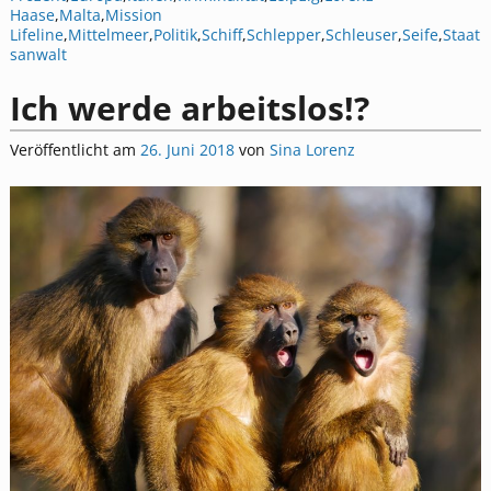
Haase
,
Malta
,
Mission
Lifeline
,
Mittelmeer
,
Politik
,
Schiff
,
Schlepper
,
Schleuser
,
Seife
,
Staat
sanwalt
Ich werde arbeitslos!?
Veröffentlicht am
26. Juni 2018
von
Sina Lorenz