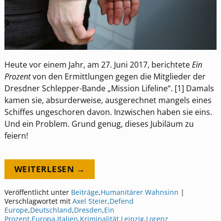
Heute vor einem Jahr, am 27. Juni 2017, berichtete
Ein
Prozent
von den Ermittlungen gegen die Mitglieder der
Dresdner Schlepper-Bande „Mission Lifeline“. [1] Damals
kamen sie, absurderweise, ausgerechnet mangels eines
Schiffes ungeschoren davon. Inzwischen haben sie eins.
Und ein Problem. Grund genug, dieses Jubiläum zu
feiern!
WEITERLESEN →
Veröffentlicht unter
Beiträge
,
Humanitärer Wahnsinn
|
Verschlagwortet mit
Axel Steier
,
Defend
Europe
,
Deutschland
,
Dresden
,
Ein
Prozent
,
Europa
,
Italien
,
Kriminalität
,
Leipzig
,
Lorenz