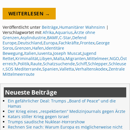
WEITERLESEN →
Veröffentlicht unter
Beiträge
,
Humanitärer Wahnsinn
|
Verschlagwortet mit
Afrika
,
Aquarius
,
Ärzte ohne
Grenzen
,
Asylindustrie
,
BAMF
,
C-Star
,
Defend
Europe
,
Deutschland
,
Europa
,
Fachkräfte
,
Frontex
,
George
Soros
,
Grenzen
,
Hafen
,
Identitäre
Bewegung
,
Italien
,
Iuventa
,
Joseph Muscat
,
Jugend
Rettet
,
Kriminalität
,
Libyen
,
Malta
,
Migranten
,
Mittelmeer
,
NGO
,
Öst
erreich
,
Politik
,
Raute
,
Schatzsuchende
,
Schiff
,
Schlepper
,
Schleuse
r
,
SOS Mediterranée
,
Spanien
,
Valletta
,
Verhaltenskodex
,
Zentrale
Mittelmeerroute
Neueste Beiträge
Ein gefährlicher Deal: Trumps „Board of Peace“ und die
Hamas
Der Krieg eines „respektierten“ Medizinjournals gegen Ärzte
Katars stiller Krieg gegen Israel
Trumps saudische Nuklear-Horrorshow
Rechnen Sie nach: Warum Europa es möglicherweise nicht