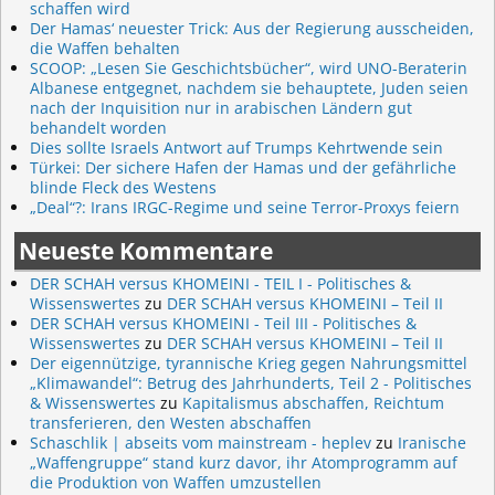
schaffen wird
Der Hamas‘ neuester Trick: Aus der Regierung ausscheiden,
die Waffen behalten
SCOOP: „Lesen Sie Geschichtsbücher“, wird UNO-Beraterin
Albanese entgegnet, nachdem sie behauptete, Juden seien
nach der Inquisition nur in arabischen Ländern gut
behandelt worden
Dies sollte Israels Antwort auf Trumps Kehrtwende sein
Türkei: Der sichere Hafen der Hamas und der gefährliche
blinde Fleck des Westens
„Deal“?: Irans IRGC-Regime und seine Terror-Proxys feiern
Neueste Kommentare
DER SCHAH versus KHOMEINI - TEIL I - Politisches &
Wissenswertes
zu
DER SCHAH versus KHOMEINI – Teil II
DER SCHAH versus KHOMEINI - Teil III - Politisches &
Wissenswertes
zu
DER SCHAH versus KHOMEINI – Teil II
Der eigennützige, tyrannische Krieg gegen Nahrungsmittel
„Klimawandel“: Betrug des Jahrhunderts, Teil 2 - Politisches
& Wissenswertes
zu
Kapitalismus abschaffen, Reichtum
transferieren, den Westen abschaffen
Schaschlik | abseits vom mainstream - heplev
zu
Iranische
„Waffengruppe“ stand kurz davor, ihr Atomprogramm auf
die Produktion von Waffen umzustellen