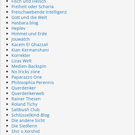
Fisch und Fleisch
Freiheit oder Scharia
Freischwebende Intelligenz
Gott und die Welt
Hasbara.blog
Heplev
Himmel und Erde
Jouwatch
Kacem El Ghazzali
Kian Kermanshani
Korrekter
Lizas Welt
Medien-Backspin
No tricks zone
Paparazzo One
Philosophia Perennis
Querdenker
Querdenkerweb
Rainer Thesen
Roland Tichy
Saltbush Club
Schlüsselkind-Blog
Die andere Sicht
Die Siedlerin
Shir o Xorshid