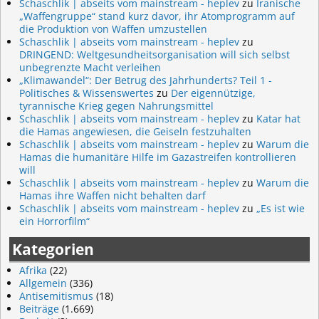
Schaschlik | abseits vom mainstream - heplev
zu
Iranische
„Waffengruppe“ stand kurz davor, ihr Atomprogramm auf
die Produktion von Waffen umzustellen
Schaschlik | abseits vom mainstream - heplev
zu
DRINGEND: Weltgesundheitsorganisation will sich selbst
unbegrenzte Macht verleihen
„Klimawandel“: Der Betrug des Jahrhunderts? Teil 1 -
Politisches & Wissenswertes
zu
Der eigennützige,
tyrannische Krieg gegen Nahrungsmittel
Schaschlik | abseits vom mainstream - heplev
zu
Katar hat
die Hamas angewiesen, die Geiseln festzuhalten
Schaschlik | abseits vom mainstream - heplev
zu
Warum die
Hamas die humanitäre Hilfe im Gazastreifen kontrollieren
will
Schaschlik | abseits vom mainstream - heplev
zu
Warum die
Hamas ihre Waffen nicht behalten darf
Schaschlik | abseits vom mainstream - heplev
zu
„Es ist wie
ein Horrorfilm“
Kategorien
Afrika
(22)
Allgemein
(336)
Antisemitismus
(18)
Beiträge
(1.669)