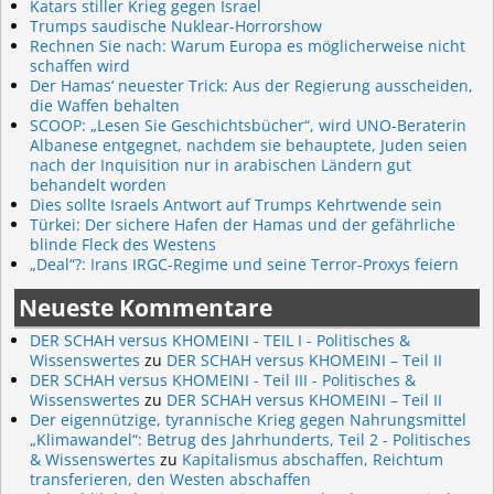
Katars stiller Krieg gegen Israel
Trumps saudische Nuklear-Horrorshow
Rechnen Sie nach: Warum Europa es möglicherweise nicht
schaffen wird
Der Hamas‘ neuester Trick: Aus der Regierung ausscheiden,
die Waffen behalten
SCOOP: „Lesen Sie Geschichtsbücher“, wird UNO-Beraterin
Albanese entgegnet, nachdem sie behauptete, Juden seien
nach der Inquisition nur in arabischen Ländern gut
behandelt worden
Dies sollte Israels Antwort auf Trumps Kehrtwende sein
Türkei: Der sichere Hafen der Hamas und der gefährliche
blinde Fleck des Westens
„Deal“?: Irans IRGC-Regime und seine Terror-Proxys feiern
Neueste Kommentare
DER SCHAH versus KHOMEINI - TEIL I - Politisches &
Wissenswertes
zu
DER SCHAH versus KHOMEINI – Teil II
DER SCHAH versus KHOMEINI - Teil III - Politisches &
Wissenswertes
zu
DER SCHAH versus KHOMEINI – Teil II
Der eigennützige, tyrannische Krieg gegen Nahrungsmittel
„Klimawandel“: Betrug des Jahrhunderts, Teil 2 - Politisches
& Wissenswertes
zu
Kapitalismus abschaffen, Reichtum
transferieren, den Westen abschaffen