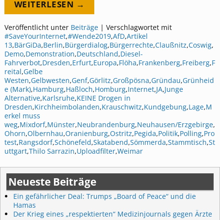
WEITERLESEN →
Veröffentlicht unter
Beiträge
|
Verschlagwortet mit
#SaveYourInternet
,
#Wende2019
,
AfD
,
Artikel
13
,
BärGiDa
,
Berlin
,
Bürgerdialog
,
Bürgerrechte
,
Claußnitz
,
Coswig
,
Demo
,
Demonstration
,
Deutschland
,
Diesel-
Fahrverbot
,
Dresden
,
Erfurt
,
Europa
,
Flöha
,
Frankenberg
,
Freiberg
,
F
reital
,
Gelbe
Westen
,
Gelbwesten
,
Genf
,
Görlitz
,
Großpösna
,
Gründau
,
Grünheid
e (Mark)
,
Hamburg
,
Haßloch
,
Homburg
,
Internet
,
JA
,
Junge
Alternative
,
Karlsruhe
,
KEINE Drogen in
Dresden
,
Kirchheimbolanden
,
Krauschwitz
,
Kundgebung
,
Lage
,
M
erkel muss
weg
,
Mixdorf
,
Münster
,
Neubrandenburg
,
Neuhausen/Erzgebirge
,
Ohorn
,
Olbernhau
,
Oranienburg
,
Ostritz
,
Pegida
,
Politik
,
Polling
,
Pro
test
,
Rangsdorf
,
Schönefeld
,
Skatabend
,
Sömmerda
,
Stammtisch
,
St
uttgart
,
Thilo Sarrazin
,
Uploadfilter
,
Weimar
Neueste Beiträge
Ein gefährlicher Deal: Trumps „Board of Peace“ und die
Hamas
Der Krieg eines „respektierten“ Medizinjournals gegen Ärzte