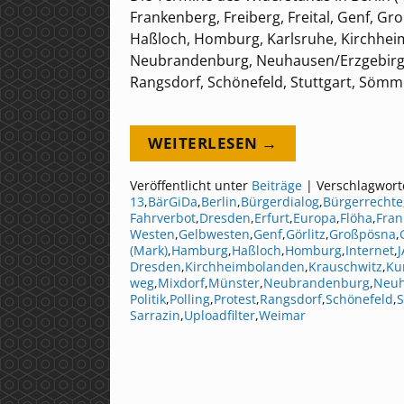
Frankenberg, Freiberg, Freital, Genf, G
Haßloch, Homburg, Karlsruhe, Kirchheim
Neubrandenburg, Neuhausen/Erzgebirge, 
Rangsdorf, Schönefeld, Stuttgart, Söm
WEITERLESEN →
Veröffentlicht unter
Beiträge
|
Verschlagwort
13
,
BärGiDa
,
Berlin
,
Bürgerdialog
,
Bürgerrechte
Fahrverbot
,
Dresden
,
Erfurt
,
Europa
,
Flöha
,
Fran
Westen
,
Gelbwesten
,
Genf
,
Görlitz
,
Großpösna
,
(Mark)
,
Hamburg
,
Haßloch
,
Homburg
,
Internet
,
J
Dresden
,
Kirchheimbolanden
,
Krauschwitz
,
Ku
weg
,
Mixdorf
,
Münster
,
Neubrandenburg
,
Neuh
Politik
,
Polling
,
Protest
,
Rangsdorf
,
Schönefeld
,
S
Sarrazin
,
Uploadfilter
,
Weimar