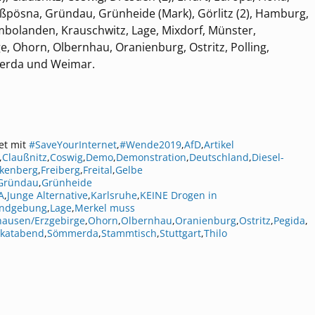
roßpösna, Gründau, Grünheide (Mark), Görlitz (2), Hamburg,
bolanden, Krauschwitz, Lage, Mixdorf, Münster,
Ohorn, Olbernhau, Oranienburg, Ostritz, Polling,
merda und Weimar.
et mit
#SaveYourInternet
,
#Wende2019
,
AfD
,
Artikel
,
Claußnitz
,
Coswig
,
Demo
,
Demonstration
,
Deutschland
,
Diesel-
kenberg
,
Freiberg
,
Freital
,
Gelbe
Gründau
,
Grünheide
A
,
Junge Alternative
,
Karlsruhe
,
KEINE Drogen in
ndgebung
,
Lage
,
Merkel muss
ausen/Erzgebirge
,
Ohorn
,
Olbernhau
,
Oranienburg
,
Ostritz
,
Pegida
,
katabend
,
Sömmerda
,
Stammtisch
,
Stuttgart
,
Thilo