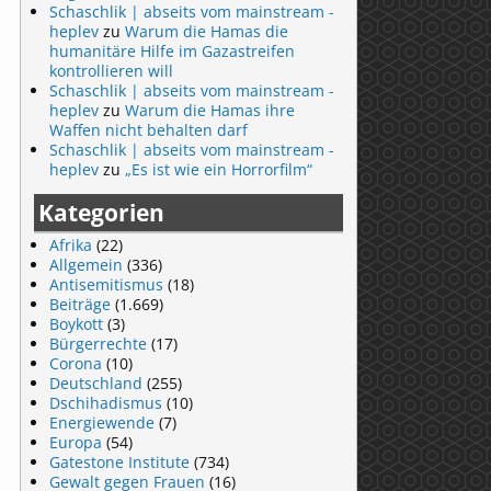
Schaschlik | abseits vom mainstream -
heplev
zu
Warum die Hamas die
humanitäre Hilfe im Gazastreifen
kontrollieren will
Schaschlik | abseits vom mainstream -
heplev
zu
Warum die Hamas ihre
Waffen nicht behalten darf
Schaschlik | abseits vom mainstream -
heplev
zu
„Es ist wie ein Horrorfilm“
Kategorien
Afrika
(22)
Allgemein
(336)
Antisemitismus
(18)
Beiträge
(1.669)
Boykott
(3)
Bürgerrechte
(17)
Corona
(10)
Deutschland
(255)
Dschihadismus
(10)
Energiewende
(7)
Europa
(54)
Gatestone Institute
(734)
Gewalt gegen Frauen
(16)