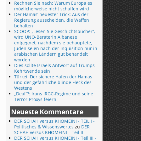
Rechnen Sie nach: Warum Europa es
möglicherweise nicht schaffen wird
Der Hamas‘ neuester Trick: Aus der
Regierung ausscheiden, die Waffen
behalten
SCOOP: „Lesen Sie Geschichtsbücher“,
wird UNO-Beraterin Albanese
entgegnet, nachdem sie behauptete,
Juden seien nach der Inquisition nur in
arabischen Ländern gut behandelt
worden
Dies sollte Israels Antwort auf Trumps
Kehrtwende sein
Türkei: Der sichere Hafen der Hamas
und der gefährliche blinde Fleck des
Westens
„Deal“?: Irans IRGC-Regime und seine
Terror-Proxys feiern
Neueste Kommentare
DER SCHAH versus KHOMEINI - TEIL I -
Politisches & Wissenswertes
zu
DER
SCHAH versus KHOMEINI – Teil II
DER SCHAH versus KHOMEINI - Teil III -