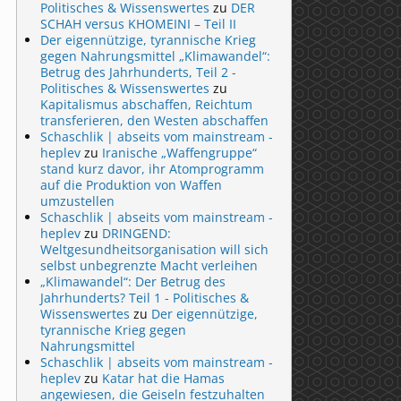
Politisches & Wissenswertes
zu
DER
SCHAH versus KHOMEINI – Teil II
Der eigennützige, tyrannische Krieg
gegen Nahrungsmittel „Klimawandel“:
Betrug des Jahrhunderts, Teil 2 -
Politisches & Wissenswertes
zu
Kapitalismus abschaffen, Reichtum
transferieren, den Westen abschaffen
Schaschlik | abseits vom mainstream -
heplev
zu
Iranische „Waffengruppe“
stand kurz davor, ihr Atomprogramm
auf die Produktion von Waffen
umzustellen
Schaschlik | abseits vom mainstream -
heplev
zu
DRINGEND:
Weltgesundheitsorganisation will sich
selbst unbegrenzte Macht verleihen
„Klimawandel“: Der Betrug des
Jahrhunderts? Teil 1 - Politisches &
Wissenswertes
zu
Der eigennützige,
tyrannische Krieg gegen
Nahrungsmittel
Schaschlik | abseits vom mainstream -
heplev
zu
Katar hat die Hamas
angewiesen, die Geiseln festzuhalten