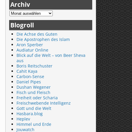
Archiv
Blogroll
Die Achse des Guten
Die Apostrophen des Islam
Aron Sperber
Audiatur Online
Blick auf die Welt – von Beer Sheva
aus
Boris Reitschuster
Cahit Kaya
Carbon-Sense
Daniel Pipes
Dushan Wegener
Fisch und Fleisch
Freiheit oder Scharia
Freischwebende Intelligenz
Gott und die Welt
Hasbara.blog
Heplev
Himmel und Erde
Jouwatch