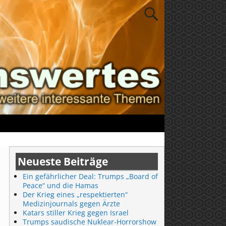
Neueste Beiträge
Ein gefährlicher Deal: Trumps „Board of
Peace“ und die Hamas
Der Krieg eines „respektierten“
Medizinjournals gegen Ärzte
Katars stiller Krieg gegen Israel
Trumps saudische Nuklear-Horrorshow