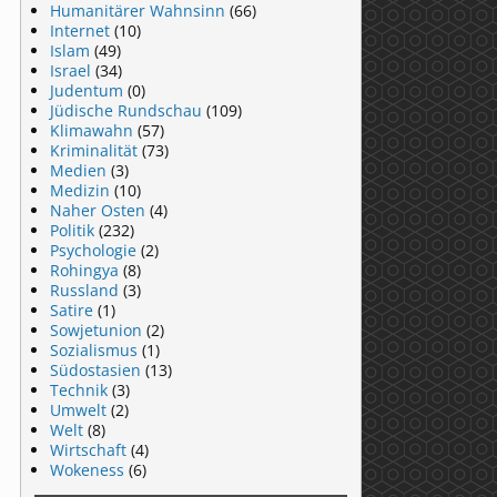
Humanitärer Wahnsinn
(66)
Internet
(10)
Islam
(49)
Israel
(34)
Judentum
(0)
Jüdische Rundschau
(109)
Klimawahn
(57)
Kriminalität
(73)
Medien
(3)
Medizin
(10)
Naher Osten
(4)
Politik
(232)
Psychologie
(2)
Rohingya
(8)
Russland
(3)
Satire
(1)
Sowjetunion
(2)
Sozialismus
(1)
Südostasien
(13)
Technik
(3)
Umwelt
(2)
Welt
(8)
Wirtschaft
(4)
Wokeness
(6)