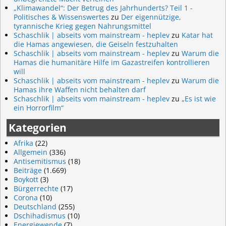
„Klimawandel“: Der Betrug des Jahrhunderts? Teil 1 -
Politisches & Wissenswertes
zu
Der eigennützige,
tyrannische Krieg gegen Nahrungsmittel
Schaschlik | abseits vom mainstream - heplev
zu
Katar hat
die Hamas angewiesen, die Geiseln festzuhalten
Schaschlik | abseits vom mainstream - heplev
zu
Warum die
Hamas die humanitäre Hilfe im Gazastreifen kontrollieren
will
Schaschlik | abseits vom mainstream - heplev
zu
Warum die
Hamas ihre Waffen nicht behalten darf
Schaschlik | abseits vom mainstream - heplev
zu
„Es ist wie
ein Horrorfilm“
Kategorien
Afrika
(22)
Allgemein
(336)
Antisemitismus
(18)
Beiträge
(1.669)
Boykott
(3)
Bürgerrechte
(17)
Corona
(10)
Deutschland
(255)
Dschihadismus
(10)
Energiewende
(7)