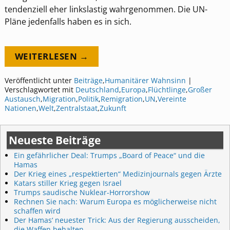
tendenziell eher linkslastig wahrgenommen. Die UN-
Pläne jedenfalls haben es in sich.
WEITERLESEN →
Veröffentlicht unter
Beiträge
,
Humanitärer Wahnsinn
|
Verschlagwortet mit
Deutschland
,
Europa
,
Flüchtlinge
,
Großer
Austausch
,
Migration
,
Politik
,
Remigration
,
UN
,
Vereinte
Nationen
,
Welt
,
Zentralstaat
,
Zukunft
Neueste Beiträge
Ein gefährlicher Deal: Trumps „Board of Peace“ und die
Hamas
Der Krieg eines „respektierten“ Medizinjournals gegen Ärzte
Katars stiller Krieg gegen Israel
Trumps saudische Nuklear-Horrorshow
Rechnen Sie nach: Warum Europa es möglicherweise nicht
schaffen wird
Der Hamas‘ neuester Trick: Aus der Regierung ausscheiden,
die Waffen behalten