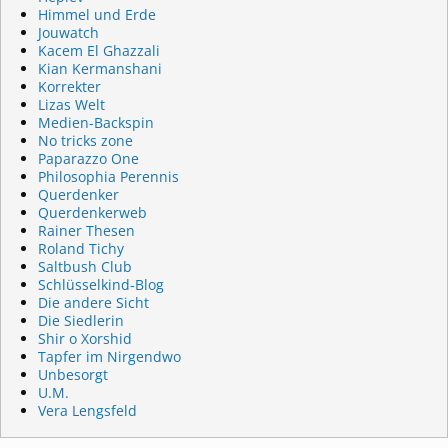
Himmel und Erde
Jouwatch
Kacem El Ghazzali
Kian Kermanshani
Korrekter
Lizas Welt
Medien-Backspin
No tricks zone
Paparazzo One
Philosophia Perennis
Querdenker
Querdenkerweb
Rainer Thesen
Roland Tichy
Saltbush Club
Schlüsselkind-Blog
Die andere Sicht
Die Siedlerin
Shir o Xorshid
Tapfer im Nirgendwo
Unbesorgt
U.M.
Vera Lengsfeld