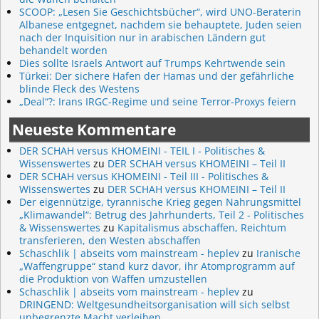
SCOOP: „Lesen Sie Geschichtsbücher“, wird UNO-Beraterin
Albanese entgegnet, nachdem sie behauptete, Juden seien
nach der Inquisition nur in arabischen Ländern gut
behandelt worden
Dies sollte Israels Antwort auf Trumps Kehrtwende sein
Türkei: Der sichere Hafen der Hamas und der gefährliche
blinde Fleck des Westens
„Deal“?: Irans IRGC-Regime und seine Terror-Proxys feiern
Neueste Kommentare
DER SCHAH versus KHOMEINI - TEIL I - Politisches &
Wissenswertes
zu
DER SCHAH versus KHOMEINI – Teil II
DER SCHAH versus KHOMEINI - Teil III - Politisches &
Wissenswertes
zu
DER SCHAH versus KHOMEINI – Teil II
Der eigennützige, tyrannische Krieg gegen Nahrungsmittel
„Klimawandel“: Betrug des Jahrhunderts, Teil 2 - Politisches
& Wissenswertes
zu
Kapitalismus abschaffen, Reichtum
transferieren, den Westen abschaffen
Schaschlik | abseits vom mainstream - heplev
zu
Iranische
„Waffengruppe“ stand kurz davor, ihr Atomprogramm auf
die Produktion von Waffen umzustellen
Schaschlik | abseits vom mainstream - heplev
zu
DRINGEND: Weltgesundheitsorganisation will sich selbst
unbegrenzte Macht verleihen