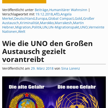
Veröffentlicht unter
Beiträge
,
Humanitärer Wahnsinn
|
Verschlagwortet mit
19.12.2018
,
AfD
,
Angela
Merkel
,
Deutschland
,
Europa
,
Global Compact
,
Gold
,
Großer
Austausch
,
Kriminalität
,
Marokko
,
Marrakesh
,
Martin
Hebner
,
Migration
,
Politik
,
UN
,
UN-Migrationspakt
,
UNO
,
Verneinte
Nationen
,
Welt
Wie die UNO den Großen
Austausch gezielt
vorantreibt
Veröffentlicht am
29. März 2018
von
Sina Lorenz