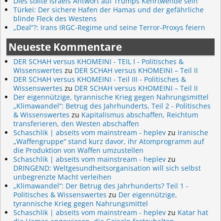
Dies sollte Israels Antwort auf Trumps Kehrtwende sein
Türkei: Der sichere Hafen der Hamas und der gefährliche
blinde Fleck des Westens
„Deal“?: Irans IRGC-Regime und seine Terror-Proxys feiern
Neueste Kommentare
DER SCHAH versus KHOMEINI - TEIL I - Politisches &
Wissenswertes
zu
DER SCHAH versus KHOMEINI – Teil II
DER SCHAH versus KHOMEINI - Teil III - Politisches &
Wissenswertes
zu
DER SCHAH versus KHOMEINI – Teil II
Der eigennützige, tyrannische Krieg gegen Nahrungsmittel
„Klimawandel“: Betrug des Jahrhunderts, Teil 2 - Politisches
& Wissenswertes
zu
Kapitalismus abschaffen, Reichtum
transferieren, den Westen abschaffen
Schaschlik | abseits vom mainstream - heplev
zu
Iranische
„Waffengruppe“ stand kurz davor, ihr Atomprogramm auf
die Produktion von Waffen umzustellen
Schaschlik | abseits vom mainstream - heplev
zu
DRINGEND: Weltgesundheitsorganisation will sich selbst
unbegrenzte Macht verleihen
„Klimawandel“: Der Betrug des Jahrhunderts? Teil 1 -
Politisches & Wissenswertes
zu
Der eigennützige,
tyrannische Krieg gegen Nahrungsmittel
Schaschlik | abseits vom mainstream - heplev
zu
Katar hat