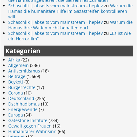
die Hamas angewiesen, die Geiseln festzuhalten
Schaschlik | abseits vom mainstream - heplev
zu
Warum die
Hamas die humanitäre Hilfe im Gazastreifen kontrollieren
will
Schaschlik | abseits vom mainstream - heplev
zu
Warum die
Hamas ihre Waffen nicht behalten darf
Schaschlik | abseits vom mainstream - heplev
zu
„Es ist wie
ein Horrorfilm“
Kategorien
Afrika
(22)
Allgemein
(336)
Antisemitismus
(18)
Beiträge
(1.669)
Boykott
(3)
Bürgerrechte
(17)
Corona
(10)
Deutschland
(255)
Dschihadismus
(10)
Energiewende
(7)
Europa
(54)
Gatestone Institute
(734)
Gewalt gegen Frauen
(16)
Humanitärer Wahnsinn
(66)
Internet
(10)