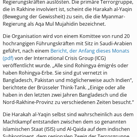
Regierungskräften auslösten. Die primäre Terrorgruppe,
die in Rakhine involviert ist, scheint die Harakah al-Yaqin
(Bewegung der Gewissheit) zu sein, die die Myanmar-
Regierung als Aqa Mul Mujahidin bezeichnet.
Die Organisation wird von einem Komittee von rund 20
hochrangigen Führungskräften mit Sitz in Saudi-Arabien
geführt, nach einem
Bericht, der Anfang dieses Monats
(pdf)
von der International Crisis Group (ICG)
veröffentlicht wurde. „Alle sind Rohingya émigrés oder
haben Rohingya-Erbe. Sie sind gut vernetzt in
Bangladesch, Pakistan und möglicherweise auch Indien“,
berichtete der Brüsseler Think-Tank. „Einige oder alle
haben in den letzten zwei Jahren Bangladesch und die
Nord-Rakhine-Provinz zu verschiedenen Zeiten besucht.“
Die Harakah al-Yaqin selbst sind wahrscheinlich aus dem
Machtkampf entstanden zwischen dem so genannten
islamischen Staat (ISIS) und Al-Qaida auf dem indischen
Subkontinent, dem regionalen Zweig der Terrorgruppe,