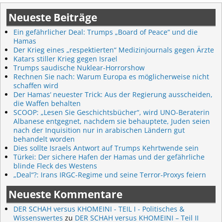
Neueste Beiträge
Ein gefährlicher Deal: Trumps „Board of Peace“ und die
Hamas
Der Krieg eines „respektierten“ Medizinjournals gegen Ärzte
Katars stiller Krieg gegen Israel
Trumps saudische Nuklear-Horrorshow
Rechnen Sie nach: Warum Europa es möglicherweise nicht
schaffen wird
Der Hamas‘ neuester Trick: Aus der Regierung ausscheiden,
die Waffen behalten
SCOOP: „Lesen Sie Geschichtsbücher“, wird UNO-Beraterin
Albanese entgegnet, nachdem sie behauptete, Juden seien
nach der Inquisition nur in arabischen Ländern gut
behandelt worden
Dies sollte Israels Antwort auf Trumps Kehrtwende sein
Türkei: Der sichere Hafen der Hamas und der gefährliche
blinde Fleck des Westens
„Deal“?: Irans IRGC-Regime und seine Terror-Proxys feiern
Neueste Kommentare
DER SCHAH versus KHOMEINI - TEIL I - Politisches &
Wissenswertes
zu
DER SCHAH versus KHOMEINI – Teil II