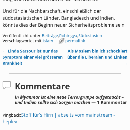
Und für die Nachbarschaft, einschließlich der
südostasiatischen Länder, Bangladesch und Indien,
könnte dies der Beginn neuer Sicherheitsprobleme sein.
Veröffentlicht unter
Beiträge
,
Rohingya
,
Südostasien
Verschlagwortet mit
Islam
permalink
←
Linda Sarsour ist nur das
Als Moslem bin ich schockiert
Artikelnavigation
Symptom einer viel grösseren
über die Liberalen und Linken
Krankheit
→
Kommentare
In Myanmar ist eine neue Terrorgruppe aufgetaucht –
und Indien sollte sich Sorgen machen
— 1 Kommentar
Stoff für’s Hirn | abseits vom mainstream -
Pingback:
heplev