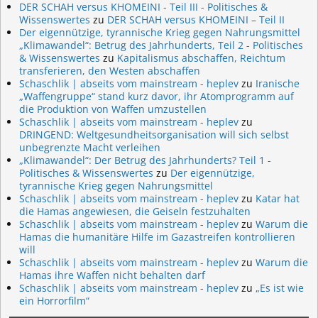
DER SCHAH versus KHOMEINI - Teil III - Politisches &
Wissenswertes
zu
DER SCHAH versus KHOMEINI – Teil II
Der eigennützige, tyrannische Krieg gegen Nahrungsmittel
„Klimawandel“: Betrug des Jahrhunderts, Teil 2 - Politisches
& Wissenswertes
zu
Kapitalismus abschaffen, Reichtum
transferieren, den Westen abschaffen
Schaschlik | abseits vom mainstream - heplev
zu
Iranische
„Waffengruppe“ stand kurz davor, ihr Atomprogramm auf
die Produktion von Waffen umzustellen
Schaschlik | abseits vom mainstream - heplev
zu
DRINGEND: Weltgesundheitsorganisation will sich selbst
unbegrenzte Macht verleihen
„Klimawandel“: Der Betrug des Jahrhunderts? Teil 1 -
Politisches & Wissenswertes
zu
Der eigennützige,
tyrannische Krieg gegen Nahrungsmittel
Schaschlik | abseits vom mainstream - heplev
zu
Katar hat
die Hamas angewiesen, die Geiseln festzuhalten
Schaschlik | abseits vom mainstream - heplev
zu
Warum die
Hamas die humanitäre Hilfe im Gazastreifen kontrollieren
will
Schaschlik | abseits vom mainstream - heplev
zu
Warum die
Hamas ihre Waffen nicht behalten darf
Schaschlik | abseits vom mainstream - heplev
zu
„Es ist wie
ein Horrorfilm“