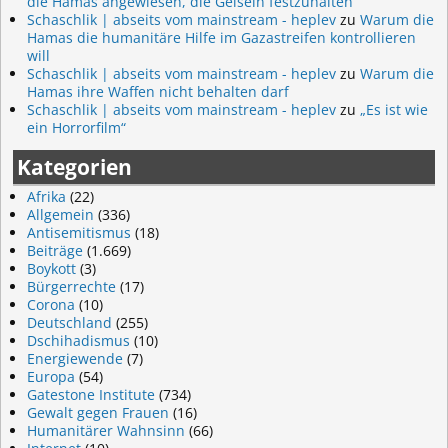
die Hamas angewiesen, die Geiseln festzuhalten
Schaschlik | abseits vom mainstream - heplev
zu
Warum die
Hamas die humanitäre Hilfe im Gazastreifen kontrollieren
will
Schaschlik | abseits vom mainstream - heplev
zu
Warum die
Hamas ihre Waffen nicht behalten darf
Schaschlik | abseits vom mainstream - heplev
zu
„Es ist wie
ein Horrorfilm“
Kategorien
Afrika
(22)
Allgemein
(336)
Antisemitismus
(18)
Beiträge
(1.669)
Boykott
(3)
Bürgerrechte
(17)
Corona
(10)
Deutschland
(255)
Dschihadismus
(10)
Energiewende
(7)
Europa
(54)
Gatestone Institute
(734)
Gewalt gegen Frauen
(16)
Humanitärer Wahnsinn
(66)