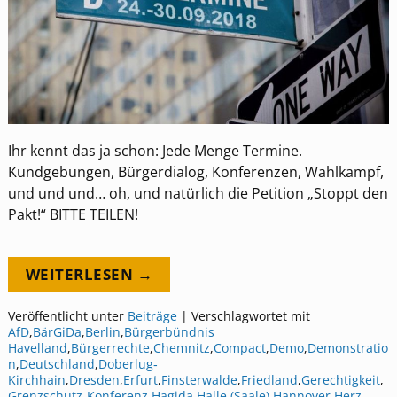
Ihr kennt das ja schon: Jede Menge Termine.
Kundgebungen, Bürgerdialog, Konferenzen, Wahlkampf,
und und und… oh, und natürlich die Petition „Stoppt den
Pakt!“ BITTE TEILEN!
WEITERLESEN →
Veröffentlicht unter
Beiträge
|
Verschlagwortet mit
AfD
,
BärGiDa
,
Berlin
,
Bürgerbündnis
Havelland
,
Bürgerrechte
,
Chemnitz
,
Compact
,
Demo
,
Demonstratio
n
,
Deutschland
,
Doberlug‐
Kirchhain
,
Dresden
,
Erfurt
,
Finsterwalde
,
Friedland
,
Gerechtigkeit
,
Grenzschutz‐Konferenz
,
Hagida
,
Halle (Saale)
,
Hannover
,
Herz