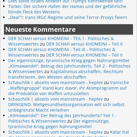
Dies sollte Israels Antwort auf Trumps Kehrtwende sein
Türkei: Der sichere Hafen der Hamas und der gefährliche
blinde Fleck des Westens
„Deal“?: Irans IRGC-Regime und seine Terror-Proxys feiern
Neueste Kommentare
DER SCHAH versus KHOMEINI - TEIL I - Politisches &
Wissenswertes
zu
DER SCHAH versus KHOMEINI – Teil II
DER SCHAH versus KHOMEINI - Teil III - Politisches &
Wissenswertes
zu
DER SCHAH versus KHOMEINI – Teil II
Der eigennützige, tyrannische Krieg gegen Nahrungsmittel
„Klimawandel“: Betrug des Jahrhunderts, Teil 2 - Politisches
& Wissenswertes
zu
Kapitalismus abschaffen, Reichtum
transferieren, den Westen abschaffen
Schaschlik | abseits vom mainstream - heplev
zu
Iranische
„Waffengruppe“ stand kurz davor, ihr Atomprogramm auf
die Produktion von Waffen umzustellen
Schaschlik | abseits vom mainstream - heplev
zu
DRINGEND: Weltgesundheitsorganisation will sich selbst
unbegrenzte Macht verleihen
„Klimawandel“: Der Betrug des Jahrhunderts? Teil 1 -
Politisches & Wissenswertes
zu
Der eigennützige,
tyrannische Krieg gegen Nahrungsmittel
Schaschlik | abseits vom mainstream - heplev
zu
Katar hat