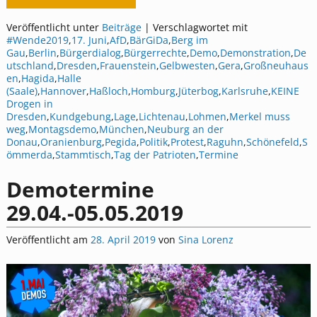
Veröffentlicht unter
Beiträge
|
Verschlagwortet mit
#Wende2019
,
17. Juni
,
AfD
,
BärGiDa
,
Berg im
Gau
,
Berlin
,
Bürgerdialog
,
Bürgerrechte
,
Demo
,
Demonstration
,
De
utschland
,
Dresden
,
Frauenstein
,
Gelbwesten
,
Gera
,
Großneuhaus
en
,
Hagida
,
Halle
(Saale)
,
Hannover
,
Haßloch
,
Homburg
,
Jüterbog
,
Karlsruhe
,
KEINE
Drogen in
Dresden
,
Kundgebung
,
Lage
,
Lichtenau
,
Lohmen
,
Merkel muss
weg
,
Montagsdemo
,
München
,
Neuburg an der
Donau
,
Oranienburg
,
Pegida
,
Politik
,
Protest
,
Raguhn
,
Schönefeld
,
S
ömmerda
,
Stammtisch
,
Tag der Patrioten
,
Termine
Demotermine
29.04.-05.05.2019
Veröffentlicht am
28. April 2019
von
Sina Lorenz