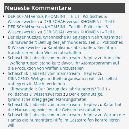
Neueste Kommentare
DER SCHAH versus KHOMEINI - TEIL I - Politisches &
Wissenswertes
zu
DER SCHAH versus KHOMEINI – Teil II
DER SCHAH versus KHOMEINI - Teil III - Politisches &
Wissenswertes
zu
DER SCHAH versus KHOMEINI – Teil II
Der eigennützige, tyrannische Krieg gegen Nahrungsmittel
„Klimawandel“: Betrug des Jahrhunderts, Teil 2 - Politisches
& Wissenswertes
zu
Kapitalismus abschaffen, Reichtum
transferieren, den Westen abschaffen
Schaschlik | abseits vom mainstream - heplev
zu
Iranische
„Waffengruppe“ stand kurz davor, ihr Atomprogramm auf
die Produktion von Waffen umzustellen
Schaschlik | abseits vom mainstream - heplev
zu
DRINGEND: Weltgesundheitsorganisation will sich selbst
unbegrenzte Macht verleihen
„Klimawandel“: Der Betrug des Jahrhunderts? Teil 1 -
Politisches & Wissenswertes
zu
Der eigennützige,
tyrannische Krieg gegen Nahrungsmittel
Schaschlik | abseits vom mainstream - heplev
zu
Katar hat
die Hamas angewiesen, die Geiseln festzuhalten
Schaschlik | abseits vom mainstream - heplev
zu
Warum die
Hamas die humanitäre Hilfe im Gazastreifen kontrollieren
will