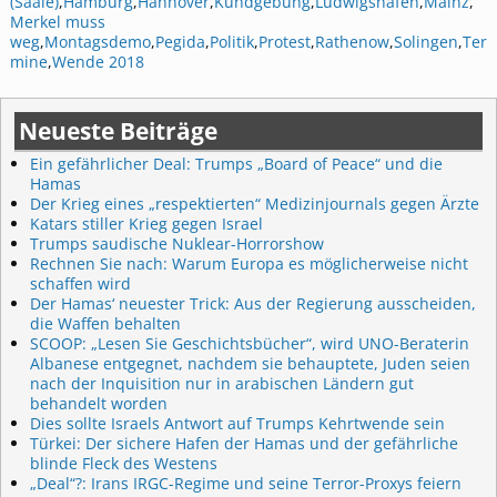
(Saale)
,
Hamburg
,
Hannover
,
Kundgebung
,
Ludwigshafen
,
Mainz
,
Merkel muss
weg
,
Montagsdemo
,
Pegida
,
Politik
,
Protest
,
Rathenow
,
Solingen
,
Ter
mine
,
Wende 2018
Neueste Beiträge
Ein gefährlicher Deal: Trumps „Board of Peace“ und die
Hamas
Der Krieg eines „respektierten“ Medizinjournals gegen Ärzte
Katars stiller Krieg gegen Israel
Trumps saudische Nuklear-Horrorshow
Rechnen Sie nach: Warum Europa es möglicherweise nicht
schaffen wird
Der Hamas‘ neuester Trick: Aus der Regierung ausscheiden,
die Waffen behalten
SCOOP: „Lesen Sie Geschichtsbücher“, wird UNO-Beraterin
Albanese entgegnet, nachdem sie behauptete, Juden seien
nach der Inquisition nur in arabischen Ländern gut
behandelt worden
Dies sollte Israels Antwort auf Trumps Kehrtwende sein
Türkei: Der sichere Hafen der Hamas und der gefährliche
blinde Fleck des Westens
„Deal“?: Irans IRGC-Regime und seine Terror-Proxys feiern