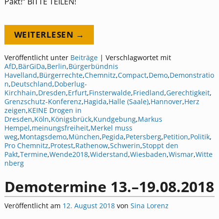
Pakt!“ BITTE TEILEN!
WEITERLESEN →
Veröffentlicht unter
Beiträge
|
Verschlagwortet mit
AfD
,
BärGiDa
,
Berlin
,
Bürgerbündnis
Havelland
,
Bürgerrechte
,
Chemnitz
,
Compact
,
Demo
,
Demonstratio
n
,
Deutschland
,
Doberlug‐
Kirchhain
,
Dresden
,
Erfurt
,
Finsterwalde
,
Friedland
,
Gerechtigkeit
,
Grenzschutz‐Konferenz
,
Hagida
,
Halle (Saale)
,
Hannover
,
Herz
zeigen
,
KEINE Drogen in
Dresden
,
Köln
,
Königsbrück
,
Kundgebung
,
Markus
Hempel
,
meinungsfreiheit
,
Merkel muss
weg
,
Montagsdemo
,
München
,
Pegida
,
Petersberg
,
Petition
,
Politik
,
Pro Chemnitz
,
Protest
,
Rathenow
,
Schwerin
,
Stoppt den
Pakt
,
Termine
,
Wende2018
,
Widerstand
,
Wiesbaden
,
Wismar
,
Witte
nberg
Demotermine 13.–19.08.2018
Veröffentlicht am
12. August 2018
von
Sina Lorenz