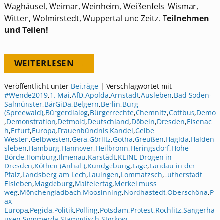
Waghäusel, Weimar, Weinheim, Weißenfels, Wismar,
Witten, Wolmirstedt, Wuppertal und Zeitz.
Teilnehmen
und Teilen!
WEITERLESEN →
Veröffentlicht unter
Beiträge
|
Verschlagwortet mit
#Wende2019
,
1. Mai
,
AfD
,
Apolda
,
Arnstadt
,
Ausleben
,
Bad Soden-
Salmünster
,
BärGiDa
,
Belgern
,
Berlin
,
Burg
(Spreewald)
,
Bürgerdialog
,
Bürgerrechte
,
Chemnitz
,
Cottbus
,
Demo
,
Demonstration
,
Detmold
,
Deutschland
,
Döbeln
,
Dresden
,
Eisenac
h
,
Erfurt
,
Europa
,
Frauenbündnis Kandel
,
Gelbe
Westen
,
Gelbwesten
,
Gera
,
Görlitz
,
Gotha
,
Greußen
,
Hagida
,
Halden
sleben
,
Hamburg
,
Hannover
,
Heilbronn
,
Heringsdorf
,
Hohe
Börde
,
Homburg
,
Ilmenau
,
Karstädt
,
KEINE Drogen in
Dresden
,
Köthen (Anhalt)
,
Kundgebung
,
Lage
,
Landau in der
Pfalz
,
Landsberg am Lech
,
Lauingen
,
Lommatzsch
,
Lutherstadt
Eisleben
,
Magdeburg
,
Maifeiertag
,
Merkel muss
weg
,
Mönchengladbach
,
Moosinning
,
Nordhastedt
,
Oberschöna
,
P
ax
Europa
,
Pegida
,
Politik
,
Polling
,
Potsdam
,
Protest
,
Rochlitz
,
Sangerha
usen
,
Sömmerda
,
Stammtisch
,
Storkow