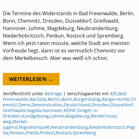
Die Termine des Widerstands in Bad Freienwalde, Berlin,
Bonn, Chemnitz, Dresden, Düsseldorf, Greifswald,
Hannover, Lohme, Magdeburg, Neubrandenburg,
Niederbobritzsch, Penkun, Rostock und Spremberg.
Wenn ich jetzt raten müsste, welche Stadt am meisten
Vorfreude hegt, dann ist es vermutlich Chemnitz vor
dem Merkelbesuch. Aber was weiß ich schon.
WEITERLESEN →
Veröffentlicht unter
Beiträge
|
Verschlagwortet mit
AfD
,
Bad
Freienwalde
,
BärGiDa
,
Berlin
,
Bonn
,
Bürgerdialog
,
Bürgerrechte
,
Ch
emnitz
,
Demo
,
Demonstration
,
Deutschland
,
Dresden
,
Düsseldorf
,
Greifswald
,
Hagida
,
Hannover
,
KEINE Drogen in
Dresden
,
Kundgebung
,
Lohme
,
Magdeburg
,
Merkel muss
weg
,
Merkel-
Jugend
,
Migrationspakt
,
Neubrandenburg
,
Niederbobritzsch
,
Pegi
da
,
Penkun
,
Politik
,
Protest
,
Rostock
,
Spremberg