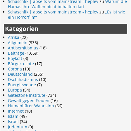
Schaschlik | abseits vom mainstream - heplev
zu
Warum die
Hamas ihre Waffen nicht behalten darf
Schaschlik | abseits vom mainstream - heplev
zu
„Es ist wie
ein Horrorfilm“
Kategorien
Afrika
(22)
Allgemein
(336)
Antisemitismus
(18)
Beiträge
(1.669)
Boykott
(3)
Bürgerrechte
(17)
Corona
(10)
Deutschland
(255)
Dschihadismus
(10)
Energiewende
(7)
Europa
(54)
Gatestone Institute
(734)
Gewalt gegen Frauen
(16)
Humanitärer Wahnsinn
(66)
Internet
(10)
Islam
(49)
Israel
(34)
Judentum
(0)