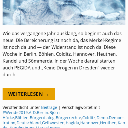
Wie das vergangene Jahr ausklang, so beginnt auch das
neue: Die Bereicherung ist noch da, das Merkel-Regime
ist noch da und — der Widerstand ist noch da! Diese
Woche in Berlin, Böhlen, Colditz, Hannover, Heuthen,
Kandel und Sömmerda. In der Woche darauf starten
auch PEGIDA und „Keine Drogen in Dresden“ wieder
durch.
WEITERLESEN →
Veröffentlicht unter
Beiträge
|
Verschlagwortet mit
#Wende2019
,
AfD
,
Berlin
,
Björn
Höcke
,
Böhlen
,
Bürgerdialog
,
Bürgerrechte
,
Colditz
,
Demo
,
Demons
tration
,
Deutschland
,
Gelbwesten
,
Hagida
,
Hannover
,
Heuthen
,
Kan
del
,
Kundgebung
,
Merkel muss