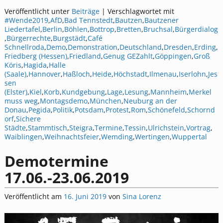
Veröffentlicht unter
Beiträge
|
Verschlagwortet mit
#Wende2019
,
AfD
,
Bad Tennstedt
,
Bautzen
,
Bautzener
Liedertafel
,
Berlin
,
Böhlen
,
Bottrop
,
Bretten
,
Bruchsal
,
Bürgerdialog
,
Bürgerrechte
,
Burgstädt
,
Café
Schnellroda
,
Demo
,
Demonstration
,
Deutschland
,
Dresden
,
Erding
,
Friedberg (Hessen)
,
Friedland
,
Genug GEZahlt
,
Göppingen
,
Groß
Köris
,
Hagida
,
Halle
(Saale)
,
Hannover
,
Haßloch
,
Heide
,
Höchstadt
,
Ilmenau
,
Iserlohn
,
Jes
sen
(Elster)
,
Kiel
,
Korb
,
Kundgebung
,
Lage
,
Lesung
,
Mannheim
,
Merkel
muss weg
,
Montagsdemo
,
München
,
Neuburg an der
Donau
,
Pegida
,
Politik
,
Potsdam
,
Protest
,
Rom
,
Schönefeld
,
Schornd
orf
,
Sichere
Städte
,
Stammtisch
,
Steigra
,
Termine
,
Tessin
,
Ulrichstein
,
Vortrag
,
Waiblingen
,
Weihnachtsfeier
,
Wemding
,
Wertingen
,
Wuppertal
Demotermine
17.06.-23.06.2019
Veröffentlicht am
16. Juni 2019
von
Sina Lorenz