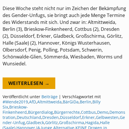
Diese Woche steht nicht nur im Zeichen der Bekämpfung
des Gender-Unfugs, sie bringt auch jede Menge Termine
des Widerstands mit sich. Und zwar in: Altmittweida,
Berlin (3), Brieskow-Finkenheerd, Cottbus (2), Dresden
(2), Düsseldorf, Erkner, Gladbeck, Großschirma, Görlitz,
Halle (Saale) (2), Hannover, Königs Wusterhausen,
Olbersdorf, Penig, Polling, Potsdam, Schwerin,
Schönwalde-Glien, Sömmerda, Wiesbaden, Worms und
Wunsiedel.
WEITERLESEN →
Veröffentlicht unter
Beiträge
|
Verschlagwortet mit
#Wende2019
,
AfD
,
Altmittweida
,
BärGiDa
,
Berlin
,
Billy
Six
,
Brieskow-
Finkenheerd
,
Bürgerdialog
,
Bürgerrechte
,
Cottbus
,
Demo
,
Demons
tration
,
Deutschland
,
Dresden
,
Düsseldorf
,
Erkner
,
Gelbwesten
,
Ge
nder-Unfug
,
Gladbeck
,
Görlitz
,
Großschirma
,
Hagida
,
Halle
(Saale)
,
Hannover
,
JA
,
Junge Alternative
,
KEINE Drogen in