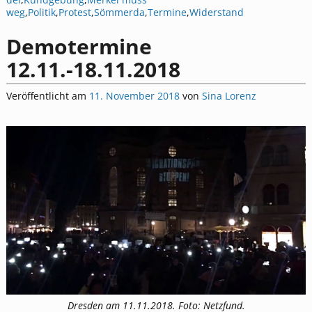
weg
,
Politik
,
Protest
,
Sömmerda
,
Termine
,
Widerstand
Demotermine
12.11.-18.11.2018
Veröffentlicht am
11. November 2018
von
Sina Lorenz
Dresden am 11.11.2018. Foto: Netzfund.