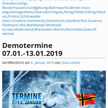
Dresden
,
Königs
Wusterhausen
,
Kundgebung
,
Mahnwache
,
Merkel muss
weg
,
Montagsdemo
,
Olbersdorf
,
Pegida
,
Penig
,
Politik
,
Polling
,
Potsd
am
,
Protest
,
Schönwalde-
Glien
,
Schwerin
,
Sömmerda
,
Stammtisch
,
Starkbierfest
,
Susanna
Feldmann
,
VDS
,
Wahlkampf
,
Werkstatt
Europa
,
Widerstand
,
Wiesbaden
,
Worms
,
Wunsiedel
,
Zukunft
Heimat
Demotermine
07.01.-13.01.2019
Veröffentlicht am
6. Januar 2019
von
Sina Lorenz