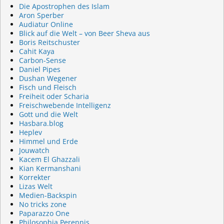
Die Apostrophen des Islam
Aron Sperber
Audiatur Online
Blick auf die Welt – von Beer Sheva aus
Boris Reitschuster
Cahit Kaya
Carbon-Sense
Daniel Pipes
Dushan Wegener
Fisch und Fleisch
Freiheit oder Scharia
Freischwebende Intelligenz
Gott und die Welt
Hasbara.blog
Heplev
Himmel und Erde
Jouwatch
Kacem El Ghazzali
Kian Kermanshani
Korrekter
Lizas Welt
Medien-Backspin
No tricks zone
Paparazzo One
Philosophia Perennis