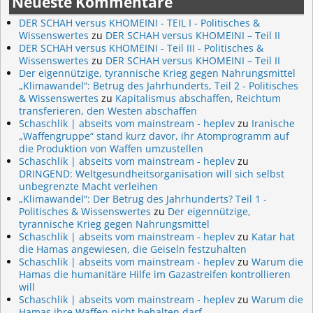
Neueste Kommentare
DER SCHAH versus KHOMEINI - TEIL I - Politisches &
Wissenswertes
zu
DER SCHAH versus KHOMEINI – Teil II
DER SCHAH versus KHOMEINI - Teil III - Politisches &
Wissenswertes
zu
DER SCHAH versus KHOMEINI – Teil II
Der eigennützige, tyrannische Krieg gegen Nahrungsmittel
„Klimawandel“: Betrug des Jahrhunderts, Teil 2 - Politisches
& Wissenswertes
zu
Kapitalismus abschaffen, Reichtum
transferieren, den Westen abschaffen
Schaschlik | abseits vom mainstream - heplev
zu
Iranische
„Waffengruppe“ stand kurz davor, ihr Atomprogramm auf
die Produktion von Waffen umzustellen
Schaschlik | abseits vom mainstream - heplev
zu
DRINGEND: Weltgesundheitsorganisation will sich selbst
unbegrenzte Macht verleihen
„Klimawandel“: Der Betrug des Jahrhunderts? Teil 1 -
Politisches & Wissenswertes
zu
Der eigennützige,
tyrannische Krieg gegen Nahrungsmittel
Schaschlik | abseits vom mainstream - heplev
zu
Katar hat
die Hamas angewiesen, die Geiseln festzuhalten
Schaschlik | abseits vom mainstream - heplev
zu
Warum die
Hamas die humanitäre Hilfe im Gazastreifen kontrollieren
will
Schaschlik | abseits vom mainstream - heplev
zu
Warum die
Hamas ihre Waffen nicht behalten darf