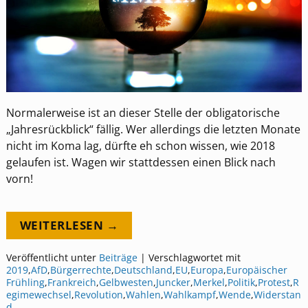
Normalerweise ist an dieser Stelle der obligatorische
„Jahresrückblick“ fällig. Wer allerdings die letzten Monate
nicht im Koma lag, dürfte eh schon wissen, wie 2018
gelaufen ist. Wagen wir stattdessen einen Blick nach
vorn!
WEITERLESEN →
Veröffentlicht unter
Beiträge
|
Verschlagwortet mit
2019
,
AfD
,
Bürgerrechte
,
Deutschland
,
EU
,
Europa
,
Europäischer
Frühling
,
Frankreich
,
Gelbwesten
,
Juncker
,
Merkel
,
Politik
,
Protest
,
R
egimewechsel
,
Revolution
,
Wahlen
,
Wahlkampf
,
Wende
,
Widerstan
d