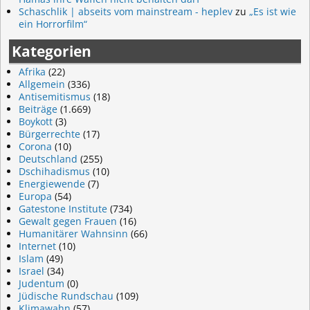
Schaschlik | abseits vom mainstream - heplev
zu
„Es ist wie
ein Horrorfilm“
Kategorien
Afrika
(22)
Allgemein
(336)
Antisemitismus
(18)
Beiträge
(1.669)
Boykott
(3)
Bürgerrechte
(17)
Corona
(10)
Deutschland
(255)
Dschihadismus
(10)
Energiewende
(7)
Europa
(54)
Gatestone Institute
(734)
Gewalt gegen Frauen
(16)
Humanitärer Wahnsinn
(66)
Internet
(10)
Islam
(49)
Israel
(34)
Judentum
(0)
Jüdische Rundschau
(109)
Klimawahn
(57)