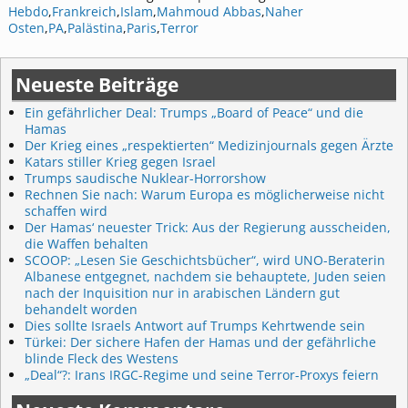
Hebdo
,
Frankreich
,
Islam
,
Mahmoud Abbas
,
Naher
Osten
,
PA
,
Palästina
,
Paris
,
Terror
Neueste Beiträge
Ein gefährlicher Deal: Trumps „Board of Peace“ und die
Hamas
Der Krieg eines „respektierten“ Medizinjournals gegen Ärzte
Katars stiller Krieg gegen Israel
Trumps saudische Nuklear-Horrorshow
Rechnen Sie nach: Warum Europa es möglicherweise nicht
schaffen wird
Der Hamas‘ neuester Trick: Aus der Regierung ausscheiden,
die Waffen behalten
SCOOP: „Lesen Sie Geschichtsbücher“, wird UNO-Beraterin
Albanese entgegnet, nachdem sie behauptete, Juden seien
nach der Inquisition nur in arabischen Ländern gut
behandelt worden
Dies sollte Israels Antwort auf Trumps Kehrtwende sein
Türkei: Der sichere Hafen der Hamas und der gefährliche
blinde Fleck des Westens
„Deal“?: Irans IRGC-Regime und seine Terror-Proxys feiern