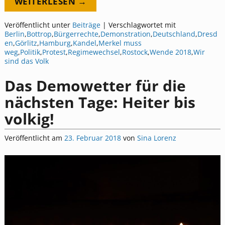
WEITERLESEN →
Veröffentlicht unter
Beiträge
|
Verschlagwortet mit
Berlin
,
Bottrop
,
Bürgerrechte
,
Demonstration
,
Deutschland
,
Dresd
en
,
Görlitz
,
Hamburg
,
Kandel
,
Merkel muss
weg
,
Politik
,
Protest
,
Regimewechsel
,
Rostock
,
Wende 2018
,
Wir
sind das Volk
Das Demowetter für die
nächsten Tage: Heiter bis
volkig!
Veröffentlicht am
23. Februar 2018
von
Sina Lorenz