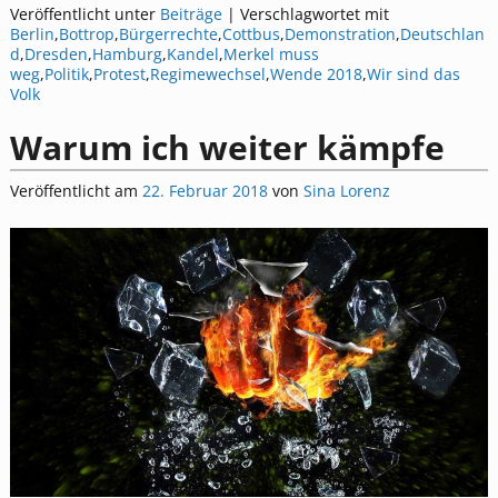
Veröffentlicht unter
Beiträge
|
Verschlagwortet mit
Berlin
,
Bottrop
,
Bürgerrechte
,
Cottbus
,
Demonstration
,
Deutschlan
d
,
Dresden
,
Hamburg
,
Kandel
,
Merkel muss
weg
,
Politik
,
Protest
,
Regimewechsel
,
Wende 2018
,
Wir sind das
Volk
Warum ich weiter kämpfe
Veröffentlicht am
22. Februar 2018
von
Sina Lorenz