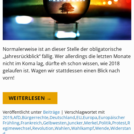
Normalerweise ist an dieser Stelle der obligatorische
„Jahresrückblick“ fällig. Wer allerdings die letzten Monate
nicht im Koma lag, dürfte eh schon wissen, wie 2018
gelaufen ist. Wagen wir stattdessen einen Blick nach
vorn!
WEITERLESEN →
Veröffentlicht unter
Beiträge
|
Verschlagwortet mit
2019
,
AfD
,
Bürgerrechte
,
Deutschland
,
EU
,
Europa
,
Europäischer
Frühling
,
Frankreich
,
Gelbwesten
,
Juncker
,
Merkel
,
Politik
,
Protest
,
R
egimewechsel
,
Revolution
,
Wahlen
,
Wahlkampf
,
Wende
,
Widerstan
d