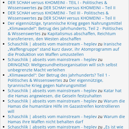
DER SCHAH versus KHOMEINI - TEIL I - Politisches &
Wissenswertes
zu
DER SCHAH versus KHOMEINI – Teil II
DER SCHAH versus KHOMEINI - Teil III - Politisches &
Wissenswertes
zu
DER SCHAH versus KHOMEINI – Teil II
Der eigennützige, tyrannische Krieg gegen Nahrungsmittel
„Klimawandel“: Betrug des Jahrhunderts, Teil 2 - Politisches
& Wissenswertes
zu
Kapitalismus abschaffen, Reichtum
transferieren, den Westen abschaffen
Schaschlik | abseits vom mainstream - heplev
zu
Iranische
„Waffengruppe“ stand kurz davor, ihr Atomprogramm auf
die Produktion von Waffen umzustellen
Schaschlik | abseits vom mainstream - heplev
zu
DRINGEND: Weltgesundheitsorganisation will sich selbst
unbegrenzte Macht verleihen
„Klimawandel“: Der Betrug des Jahrhunderts? Teil 1 -
Politisches & Wissenswertes
zu
Der eigennützige,
tyrannische Krieg gegen Nahrungsmittel
Schaschlik | abseits vom mainstream - heplev
zu
Katar hat
die Hamas angewiesen, die Geiseln festzuhalten
Schaschlik | abseits vom mainstream - heplev
zu
Warum die
Hamas die humanitäre Hilfe im Gazastreifen kontrollieren
will
Schaschlik | abseits vom mainstream - heplev
zu
Warum die
Hamas ihre Waffen nicht behalten darf
Schaschlik | abseits vom mainstream - heplev
zu
„Es ist wie