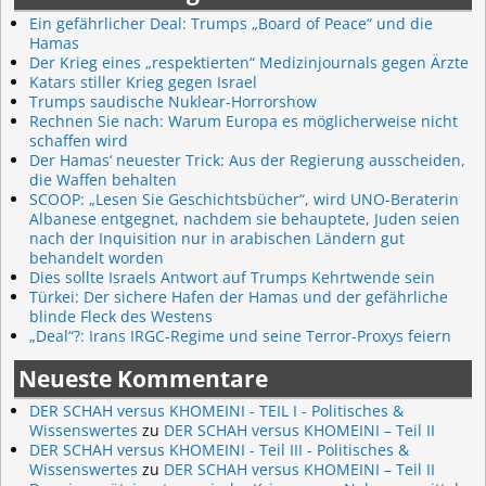
Ein gefährlicher Deal: Trumps „Board of Peace“ und die
Hamas
Der Krieg eines „respektierten“ Medizinjournals gegen Ärzte
Katars stiller Krieg gegen Israel
Trumps saudische Nuklear-Horrorshow
Rechnen Sie nach: Warum Europa es möglicherweise nicht
schaffen wird
Der Hamas‘ neuester Trick: Aus der Regierung ausscheiden,
die Waffen behalten
SCOOP: „Lesen Sie Geschichtsbücher“, wird UNO-Beraterin
Albanese entgegnet, nachdem sie behauptete, Juden seien
nach der Inquisition nur in arabischen Ländern gut
behandelt worden
Dies sollte Israels Antwort auf Trumps Kehrtwende sein
Türkei: Der sichere Hafen der Hamas und der gefährliche
blinde Fleck des Westens
„Deal“?: Irans IRGC-Regime und seine Terror-Proxys feiern
Neueste Kommentare
DER SCHAH versus KHOMEINI - TEIL I - Politisches &
Wissenswertes
zu
DER SCHAH versus KHOMEINI – Teil II
DER SCHAH versus KHOMEINI - Teil III - Politisches &
Wissenswertes
zu
DER SCHAH versus KHOMEINI – Teil II