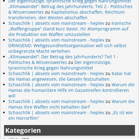
Der eigennützige, tyrannische Krieg gegen Nahrungsmittel
„Klimawandel“: Betrug des Jahrhunderts, Teil 2 - Politisches
& Wissenswertes
zu
Kapitalismus abschaffen, Reichtum
transferieren, den Westen abschaffen
Schaschlik | abseits vom mainstream - heplev
zu
Iranische
„Waffengruppe“ stand kurz davor, ihr Atomprogramm auf
die Produktion von Waffen umzustellen
Schaschlik | abseits vom mainstream - heplev
zu
DRINGEND: Weltgesundheitsorganisation will sich selbst
unbegrenzte Macht verleihen
„Klimawandel“: Der Betrug des Jahrhunderts? Teil 1 -
Politisches & Wissenswertes
zu
Der eigennützige,
tyrannische Krieg gegen Nahrungsmittel
Schaschlik | abseits vom mainstream - heplev
zu
Katar hat
die Hamas angewiesen, die Geiseln festzuhalten
Schaschlik | abseits vom mainstream - heplev
zu
Warum die
Hamas die humanitäre Hilfe im Gazastreifen kontrollieren
will
Schaschlik | abseits vom mainstream - heplev
zu
Warum die
Hamas ihre Waffen nicht behalten darf
Schaschlik | abseits vom mainstream - heplev
zu
„Es ist wie
ein Horrorfilm“
Kategorien