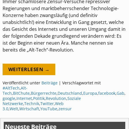
Immer schamlosere Zensur-Versuche repressiver
Regierungen und marktbeherrschender Technologie-
Konzerne haben zwangsläufig (und definitiv
unabsichtlich!) eine Entwicklung in Gang gesetzt, welche
das Gesicht des Internets und unseren Umgang damit in
der folgenden Dekade grundlegend verändern wird: Es
ist der Beginn einer neuen Ära. Manche nennen sie
bereits die „Alt-Tech“-Revolution.
WEITERLESEN →
Veröffentlicht unter
Beiträge
|
Verschlagwortet mit
#AltTech
,
Alt-
Tech
,
BitChute
,
Bürgerrechte
,
Deutschland
,
Europa
,
facebook
,
Gab
,
google
,
Internet
,
Politik
,
Revolution
,
Soziale
Netzwerke
,
Technik
,
Twitter
,
Web
3.0
,
Welt
,
Wirtschaft
,
YouTube
,
zensur
Neueste Beiträge