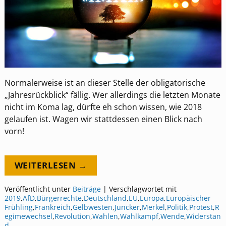
Normalerweise ist an dieser Stelle der obligatorische
„Jahresrückblick“ fällig. Wer allerdings die letzten Monate
nicht im Koma lag, dürfte eh schon wissen, wie 2018
gelaufen ist. Wagen wir stattdessen einen Blick nach
vorn!
WEITERLESEN →
Veröffentlicht unter
Beiträge
|
Verschlagwortet mit
2019
,
AfD
,
Bürgerrechte
,
Deutschland
,
EU
,
Europa
,
Europäischer
Frühling
,
Frankreich
,
Gelbwesten
,
Juncker
,
Merkel
,
Politik
,
Protest
,
R
egimewechsel
,
Revolution
,
Wahlen
,
Wahlkampf
,
Wende
,
Widerstan
d