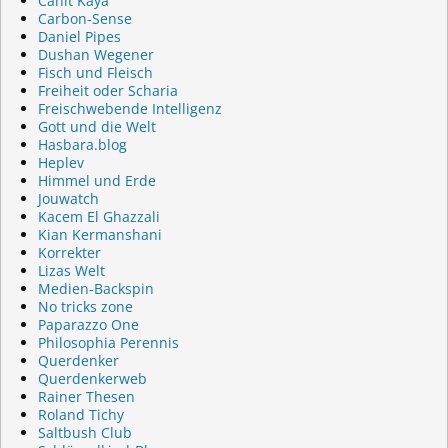
Cahit Kaya
Carbon-Sense
Daniel Pipes
Dushan Wegener
Fisch und Fleisch
Freiheit oder Scharia
Freischwebende Intelligenz
Gott und die Welt
Hasbara.blog
Heplev
Himmel und Erde
Jouwatch
Kacem El Ghazzali
Kian Kermanshani
Korrekter
Lizas Welt
Medien-Backspin
No tricks zone
Paparazzo One
Philosophia Perennis
Querdenker
Querdenkerweb
Rainer Thesen
Roland Tichy
Saltbush Club