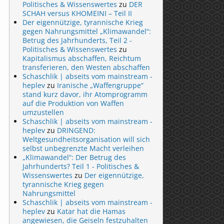
Politisches & Wissenswertes
zu
DER
SCHAH versus KHOMEINI – Teil II
Der eigennützige, tyrannische Krieg
gegen Nahrungsmittel „Klimawandel“:
Betrug des Jahrhunderts, Teil 2 -
Politisches & Wissenswertes
zu
Kapitalismus abschaffen, Reichtum
transferieren, den Westen abschaffen
Schaschlik | abseits vom mainstream -
heplev
zu
Iranische „Waffengruppe“
stand kurz davor, ihr Atomprogramm
auf die Produktion von Waffen
umzustellen
Schaschlik | abseits vom mainstream -
heplev
zu
DRINGEND:
Weltgesundheitsorganisation will sich
selbst unbegrenzte Macht verleihen
„Klimawandel“: Der Betrug des
Jahrhunderts? Teil 1 - Politisches &
Wissenswertes
zu
Der eigennützige,
tyrannische Krieg gegen
Nahrungsmittel
Schaschlik | abseits vom mainstream -
heplev
zu
Katar hat die Hamas
angewiesen, die Geiseln festzuhalten