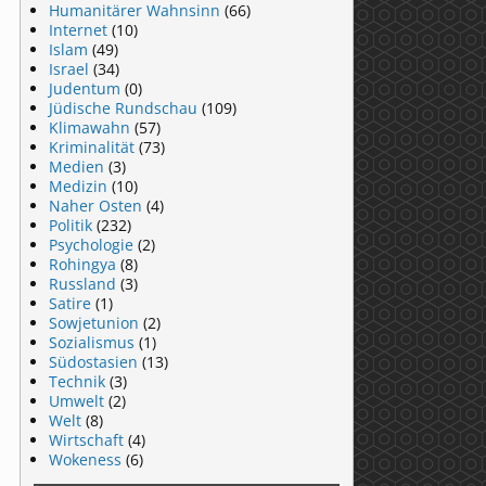
Humanitärer Wahnsinn
(66)
Internet
(10)
Islam
(49)
Israel
(34)
Judentum
(0)
Jüdische Rundschau
(109)
Klimawahn
(57)
Kriminalität
(73)
Medien
(3)
Medizin
(10)
Naher Osten
(4)
Politik
(232)
Psychologie
(2)
Rohingya
(8)
Russland
(3)
Satire
(1)
Sowjetunion
(2)
Sozialismus
(1)
Südostasien
(13)
Technik
(3)
Umwelt
(2)
Welt
(8)
Wirtschaft
(4)
Wokeness
(6)