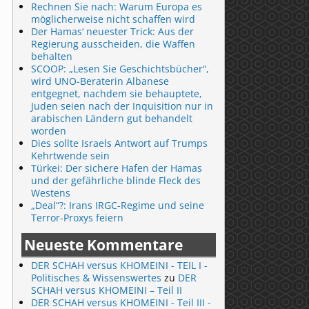
Rechnen Sie nach: Warum Europa es
möglicherweise nicht schaffen wird
Der Hamas‘ neuester Trick: Aus der
Regierung ausscheiden, die Waffen
behalten
SCOOP: „Lesen Sie Geschichtsbücher“,
wird UNO-Beraterin Albanese
entgegnet, nachdem sie behauptete,
Juden seien nach der Inquisition nur in
arabischen Ländern gut behandelt
worden
Dies sollte Israels Antwort auf Trumps
Kehrtwende sein
Türkei: Der sichere Hafen der Hamas
und der gefährliche blinde Fleck des
Westens
„Deal“?: Irans IRGC-Regime und seine
Terror-Proxys feiern
Neueste Kommentare
DER SCHAH versus KHOMEINI - TEIL I -
Politisches & Wissenswertes
zu
DER
SCHAH versus KHOMEINI – Teil II
DER SCHAH versus KHOMEINI - Teil III -