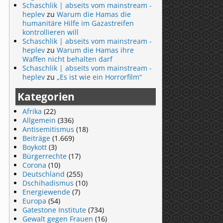
Schaschlik | abseits vom mainstream -
heplev
zu
Warum die Hamas die
humanitäre Hilfe im Gazastreifen
kontrollieren will
Schaschlik | abseits vom mainstream -
heplev
zu
Warum die Hamas ihre
Waffen nicht behalten darf
Schaschlik | abseits vom mainstream -
heplev
zu
„Es ist wie ein Horrorfilm“
Kategorien
Afrika
(22)
Allgemein
(336)
Antisemitismus
(18)
Beiträge
(1.669)
Boykott
(3)
Bürgerrechte
(17)
Corona
(10)
Deutschland
(255)
Dschihadismus
(10)
Energiewende
(7)
Europa
(54)
Gatestone Institute
(734)
Gewalt gegen Frauen
(16)