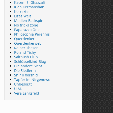
Kacem El Ghazzali
Kian Kermanshani
Korrekter
Lizas Welt
Medien-Backspin
No tricks zone
Paparazzo One
Philosophia Perennis
Querdenker
Querdenkerweb
Rainer Thesen
Roland Tichy
Saltbush Club
Schlüsselkind-Blog
Die andere Sicht
Die Siedlerin
Shir o Xorshid
Tapfer im Nirgendwo
Unbesorgt
U.M.
Vera Lengsfeld