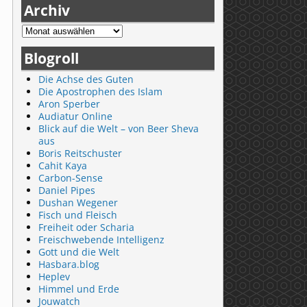
Archiv
Blogroll
Die Achse des Guten
Die Apostrophen des Islam
Aron Sperber
Audiatur Online
Blick auf die Welt – von Beer Sheva
aus
Boris Reitschuster
Cahit Kaya
Carbon-Sense
Daniel Pipes
Dushan Wegener
Fisch und Fleisch
Freiheit oder Scharia
Freischwebende Intelligenz
Gott und die Welt
Hasbara.blog
Heplev
Himmel und Erde
Jouwatch