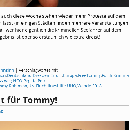
 — auch diese Woche stehen wieder mehr Proteste auf dem
en lässt (in einigen Städten finden mehrere Veranstaltungen
mal, wer hier eigentlich die kriminellen Seefahrer auf dem
ebnis ist ebenso erstaunlich wie extra-dreist!
ahnsinn
|
Verschlagwortet mit
ion
,
Deutschland
,
Dresden
,
Erfurt
,
Europa
,
FreeTommy
,
Fürth
,
Krimina
ss weg
,
NGO
,
Pegida
,
Petr
mmy Robinson
,
UN-Flüchtlingshilfe
,
UNO
,
Wende 2018
it für Tommy!
nz