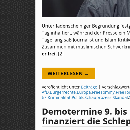
Unter fadenscheiniger Begründung fest
Tag inhaftiert, während der Presse ein M
Tage lang saß Journalist und Islam-Kri
Zusammen mit muslimischen Schwerkrimin
er frei.
[2]
WEITERLESEN →
Veröffentlicht unter
Beiträge
|
Verschlagwort
AfD
,
Bürgerrechte
,
Europa
,
FreeTommy
,
FreeT
tiz
,
Kriminalität
,
Politik
,
Schauprozess
,
Skandal
,
Demotermine 9. bis 1
finanziert die Schl