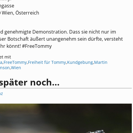
chgasse
0 Wien, Österreich
d genehmigte Demonstration. Dass sie nicht nur im
er Botschaft äußert unangenehm sein dürfte, versteht
 ihr könnt! #FreeTommy
et mit
a
,
FreeTommy
,
Freiheit für Tommy
,
Kundgebung
,
Martin
nson
,
Wien
 später noch…
nz