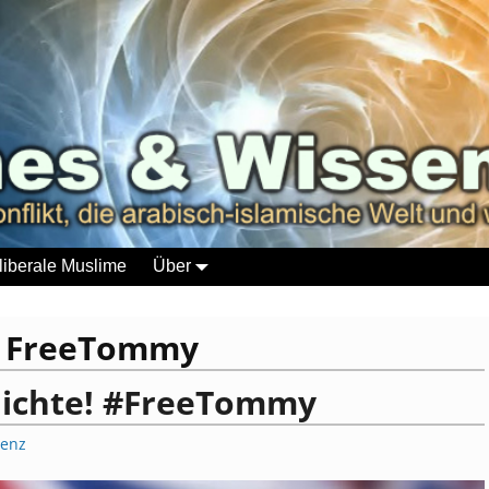
liberale Muslime
Über
:
FreeTommy
hichte! #FreeTommy
renz