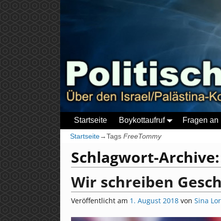
Startseite
Boykottaufruf
Fragen an 
Startseite
→Tags
FreeTommy
Schlagwort-Archive
Wir schreiben Gesc
Veröffentlicht am
1. August 2018
von
Sina Lo