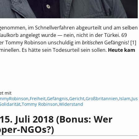
genommen, im Schnellverfahren abgeurteilt und am selben
aulkorb angelegt wurde — nein, nicht in der Türkei. 69
tiker Tommy Robinson unschuldig im
britischen
Gefängnis! [1]
ellen. Es hätte sein Todesurteil sein sollen.
Heute kam
et mit
ommyRobinson
,
Freiheit
,
Gefängnis
,
Gericht
,
Großbritannien
,
Islam
,
Jus
Solidarität
,
Tommy Robinson
,
Widerstand
5. Juli 2018 (Bonus: Wer
epper-NGOs?)