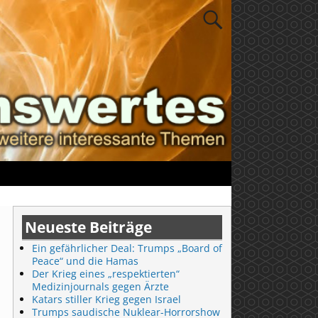
Neueste Beiträge
Ein gefährlicher Deal: Trumps „Board of
Peace“ und die Hamas
Der Krieg eines „respektierten“
Medizinjournals gegen Ärzte
Katars stiller Krieg gegen Israel
Trumps saudische Nuklear-Horrorshow