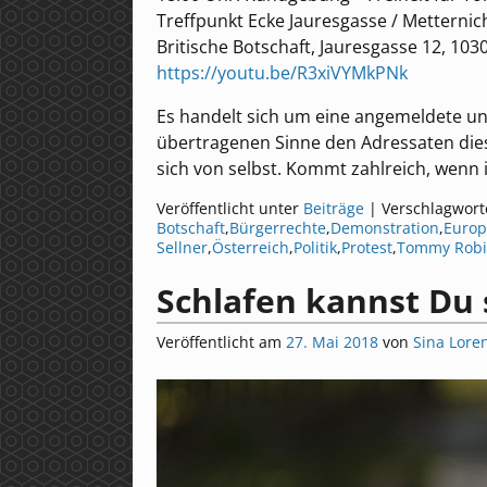
Treffpunkt Ecke Jauresgasse / Metterni
Britische Botschaft, Jauresgasse 12, 103
https://youtu.be/R3xiVYMkPNk
Es handelt sich um eine angemeldete un
übertragenen Sinne den Adressaten dies
sich von selbst. Kommt zahlreich, wenn
Veröffentlicht unter
Beiträge
|
Verschlagwort
Botschaft
,
Bürgerrechte
,
Demonstration
,
Europ
Sellner
,
Österreich
,
Politik
,
Protest
,
Tommy Robi
Schlafen kannst Du
Veröffentlicht am
27. Mai 2018
von
Sina Lore