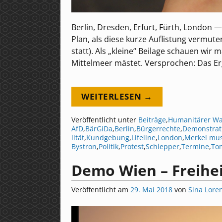
Berlin, Dresden, Erfurt, Fürth, London
Plan, als diese kurze Auflistung vermut
statt). Als „kleine“ Beilage schauen wir 
Mittelmeer mästet. Versprochen: Das Erg
WEITERLESEN →
Veröffentlicht unter
Beiträge
,
Humanitärer W
AfD
,
BärGiDa
,
Berlin
,
Bürgerrechte
,
Demonstrat
lität
,
Kundgebung
,
Lifeline
,
London
,
Merkel mu
Bystron
,
Politik
,
Protest
,
Schlepper
,
Termine
,
To
Demo Wien – Freihe
Veröffentlicht am
29. Mai 2018
von
Sina Lore