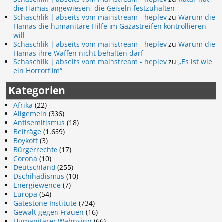
die Hamas angewiesen, die Geiseln festzuhalten
Schaschlik | abseits vom mainstream - heplev
zu
Warum die
Hamas die humanitäre Hilfe im Gazastreifen kontrollieren
will
Schaschlik | abseits vom mainstream - heplev
zu
Warum die
Hamas ihre Waffen nicht behalten darf
Schaschlik | abseits vom mainstream - heplev
zu
„Es ist wie
ein Horrorfilm“
Kategorien
Afrika
(22)
Allgemein
(336)
Antisemitismus
(18)
Beiträge
(1.669)
Boykott
(3)
Bürgerrechte
(17)
Corona
(10)
Deutschland
(255)
Dschihadismus
(10)
Energiewende
(7)
Europa
(54)
Gatestone Institute
(734)
Gewalt gegen Frauen
(16)
Humanitärer Wahnsinn
(66)