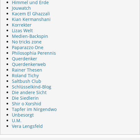
Himmel und Erde
Jouwatch
Kacem El Ghazzali
Kian Kermanshani
Korrekter
Lizas Welt
Medien-Backspin
No tricks zone
Paparazzo One
Philosophia Perennis
Querdenker
Querdenkerweb
Rainer Thesen
Roland Tichy
Saltbush Club
Schlüsselkind-Blog
Die andere Sicht
Die Siedlerin
Shir o Xorshid
Tapfer im Nirgendwo
Unbesorgt
U.M.
Vera Lengsfeld