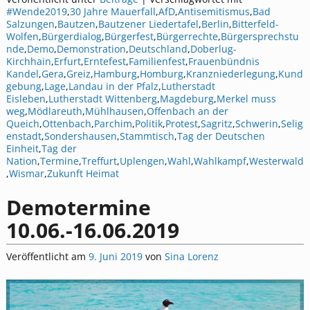
#Wende2019
,
30 Jahre Mauerfall
,
AfD
,
Antisemitismus
,
Bad
Salzungen
,
Bautzen
,
Bautzener Liedertafel
,
Berlin
,
Bitterfeld-
Wolfen
,
Bürgerdialog
,
Bürgerfest
,
Bürgerrechte
,
Bürgersprechstu
nde
,
Demo
,
Demonstration
,
Deutschland
,
Doberlug-
Kirchhain
,
Erfurt
,
Erntefest
,
Familienfest
,
Frauenbündnis
Kandel
,
Gera
,
Greiz
,
Hamburg
,
Homburg
,
Kranzniederlegung
,
Kund
gebung
,
Lage
,
Landau in der Pfalz
,
Lutherstadt
Eisleben
,
Lutherstadt Wittenberg
,
Magdeburg
,
Merkel muss
weg
,
Mödlareuth
,
Mühlhausen
,
Offenbach an der
Queich
,
Ottenbach
,
Parchim
,
Politik
,
Protest
,
Sagritz
,
Schwerin
,
Selig
enstadt
,
Sondershausen
,
Stammtisch
,
Tag der Deutschen
Einheit
,
Tag der
Nation
,
Termine
,
Treffurt
,
Uplengen
,
Wahl
,
Wahlkampf
,
Westerwald
,
Wismar
,
Zukunft Heimat
Demotermine
10.06.-16.06.2019
Veröffentlicht am
9. Juni 2019
von
Sina Lorenz