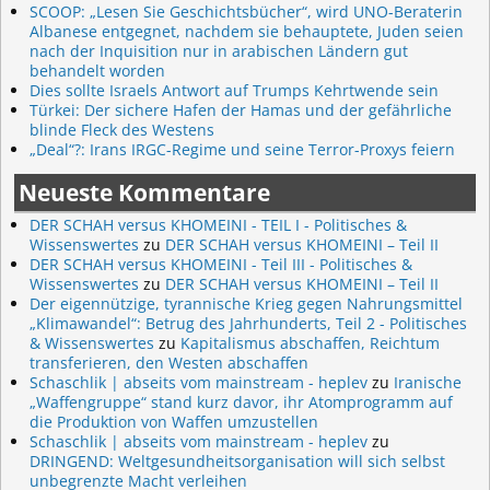
SCOOP: „Lesen Sie Geschichtsbücher“, wird UNO-Beraterin
Albanese entgegnet, nachdem sie behauptete, Juden seien
nach der Inquisition nur in arabischen Ländern gut
behandelt worden
Dies sollte Israels Antwort auf Trumps Kehrtwende sein
Türkei: Der sichere Hafen der Hamas und der gefährliche
blinde Fleck des Westens
„Deal“?: Irans IRGC-Regime und seine Terror-Proxys feiern
Neueste Kommentare
DER SCHAH versus KHOMEINI - TEIL I - Politisches &
Wissenswertes
zu
DER SCHAH versus KHOMEINI – Teil II
DER SCHAH versus KHOMEINI - Teil III - Politisches &
Wissenswertes
zu
DER SCHAH versus KHOMEINI – Teil II
Der eigennützige, tyrannische Krieg gegen Nahrungsmittel
„Klimawandel“: Betrug des Jahrhunderts, Teil 2 - Politisches
& Wissenswertes
zu
Kapitalismus abschaffen, Reichtum
transferieren, den Westen abschaffen
Schaschlik | abseits vom mainstream - heplev
zu
Iranische
„Waffengruppe“ stand kurz davor, ihr Atomprogramm auf
die Produktion von Waffen umzustellen
Schaschlik | abseits vom mainstream - heplev
zu
DRINGEND: Weltgesundheitsorganisation will sich selbst
unbegrenzte Macht verleihen