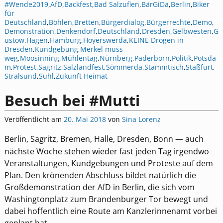
#Wende2019
,
AfD
,
Backfest
,
Bad Salzuflen
,
BärGiDa
,
Berlin
,
Biker
für
Deutschland
,
Böhlen
,
Bretten
,
Bürgerdialog
,
Bürgerrechte
,
Demo
,
Demonstration
,
Denkendorf
,
Deutschland
,
Dresden
,
Gelbwesten
,
G
ustow
,
Hagen
,
Hamburg
,
Hoyerswerda
,
KEINE Drogen in
Dresden
,
Kundgebung
,
Merkel muss
weg
,
Moosinning
,
Mühlentag
,
Nürnberg
,
Paderborn
,
Politik
,
Potsda
m
,
Protest
,
Sagritz
,
Salzlandfest
,
Sömmerda
,
Stammtisch
,
Staßfurt
,
Stralsund
,
Suhl
,
Zukunft Heimat
Besuch bei #Mutti
Veröffentlicht am
20. Mai 2018
von
Sina Lorenz
Berlin, Sagritz, Bremen, Halle, Dresden, Bonn — auch
nächste Woche stehen wieder fast jeden Tag irgendwo
Veranstaltungen, Kundgebungen und Proteste auf dem
Plan. Den krönenden Abschluss bildet natürlich die
Großdemonstration der AfD in Berlin, die sich vom
Washingtonplatz zum Brandenburger Tor bewegt und
dabei hoffentlich eine Route am Kanzlerinnenamt vorbei
geplant hat.