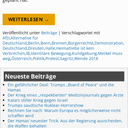
WEITERLESEN →
Veröffentlicht unter
Beiträge
|
Verschlagwortet mit
AfD
,
Alternative für
Deutschland
,
Berlin
,
Bonn
,
Bremen
,
Bürgerrechte
,
Demonstration
,
Deutschland
,
Dresden
,
Halle
,
Heimatliebe ist kein
Verbrechen
,
IB
,
Identitäre Bewegung
,
Kundgebung
,
Merkel muss
weg
,
Österreich
,
Politik
,
Protest
,
Sagritz
,
Wende 2018
Neueste Beiträge
Ein gefährlicher Deal: Trumps „Board of Peace“ und die
Hamas
Der Krieg eines „respektierten“ Medizinjournals gegen Ärzte
Katars stiller Krieg gegen Israel
Trumps saudische Nuklear-Horrorshow
Rechnen Sie nach: Warum Europa es möglicherweise nicht
schaffen wird
Der Hamas‘ neuester Trick: Aus der Regierung ausscheiden,
die Waffen behalten