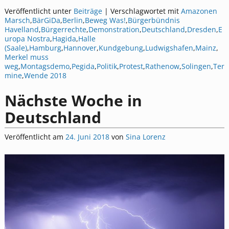
Veröffentlicht unter
Beiträge
|
Verschlagwortet mit
Amazonen
Marsch
,
BärGiDa
,
Berlin
,
Beweg Was!
,
Bürgerbündnis
Havelland
,
Bürgerrechte
,
Demonstration
,
Deutschland
,
Dresden
,
E
uropa Nostra
,
Hagida
,
Halle
(Saale)
,
Hamburg
,
Hannover
,
Kundgebung
,
Ludwigshafen
,
Mainz
,
Merkel muss
weg
,
Montagsdemo
,
Pegida
,
Politik
,
Protest
,
Rathenow
,
Solingen
,
Ter
mine
,
Wende 2018
Nächste Woche in
Deutschland
Veröffentlicht am
24. Juni 2018
von
Sina Lorenz