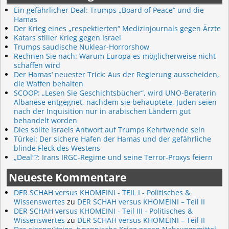
Ein gefährlicher Deal: Trumps „Board of Peace“ und die
Hamas
Der Krieg eines „respektierten“ Medizinjournals gegen Ärzte
Katars stiller Krieg gegen Israel
Trumps saudische Nuklear-Horrorshow
Rechnen Sie nach: Warum Europa es möglicherweise nicht
schaffen wird
Der Hamas‘ neuester Trick: Aus der Regierung ausscheiden,
die Waffen behalten
SCOOP: „Lesen Sie Geschichtsbücher“, wird UNO-Beraterin
Albanese entgegnet, nachdem sie behauptete, Juden seien
nach der Inquisition nur in arabischen Ländern gut
behandelt worden
Dies sollte Israels Antwort auf Trumps Kehrtwende sein
Türkei: Der sichere Hafen der Hamas und der gefährliche
blinde Fleck des Westens
„Deal“?: Irans IRGC-Regime und seine Terror-Proxys feiern
Neueste Kommentare
DER SCHAH versus KHOMEINI - TEIL I - Politisches &
Wissenswertes
zu
DER SCHAH versus KHOMEINI – Teil II
DER SCHAH versus KHOMEINI - Teil III - Politisches &
Wissenswertes
zu
DER SCHAH versus KHOMEINI – Teil II