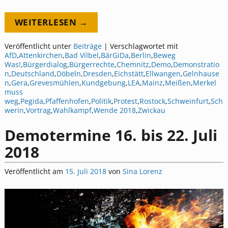
WEITERLESEN →
Veröffentlicht unter
Beiträge
|
Verschlagwortet mit
AfD
,
Attenkirchen
,
Bad Vilbel
,
BärGiDa
,
Berlin
,
Beweg
Was!
,
Bürgerdialog
,
Bürgerrechte
,
Chemnitz
,
Demo
,
Demonstratio
n
,
Deutschland
,
Döbeln
,
Dresden
,
Eichstätt
,
Ellwangen
,
Gelnhause
n
,
Gera
,
Grevesmühlen
,
Kundgebung
,
LEA
,
Mainz
,
Meißen
,
Merkel
muss
weg
,
Pegida
,
Pfaffenhofen
,
Politik
,
Protest
,
Rostock
,
Schweinfurt
,
Sch
werin
,
Vortrag
,
Wahlkampf
,
Wende 2018
,
Zwickau
Demotermine 16. bis 22. Juli
2018
Veröffentlicht am
15. Juli 2018
von
Sina Lorenz