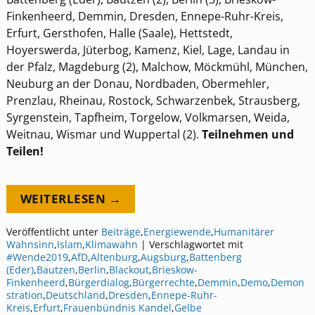
Finkenheerd, Demmin, Dresden, Ennepe-Ruhr-Kreis,
Erfurt, Gersthofen, Halle (Saale), Hettstedt,
Hoyerswerda, Jüterbog, Kamenz, Kiel, Lage, Landau in
der Pfalz, Magdeburg (2), Malchow, Möckmühl, München,
Neuburg an der Donau, Nordbaden, Obermehler,
Prenzlau, Rheinau, Rostock, Schwarzenbek, Strausberg,
Syrgenstein, Tapfheim, Torgelow, Volkmarsen, Weida,
Weitnau, Wismar und Wuppertal (2).
Teilnehmen und
Teilen!
WEITERLESEN →
Veröffentlicht unter
Beiträge
,
Energiewende
,
Humanitärer
Wahnsinn
,
Islam
,
Klimawahn
|
Verschlagwortet mit
#Wende2019
,
AfD
,
Altenburg
,
Augsburg
,
Battenberg
(Eder)
,
Bautzen
,
Berlin
,
Blackout
,
Brieskow-
Finkenheerd
,
Bürgerdialog
,
Bürgerrechte
,
Demmin
,
Demo
,
Demon
stration
,
Deutschland
,
Dresden
,
Ennepe-Ruhr-
Kreis
,
Erfurt
,
Frauenbündnis Kandel
,
Gelbe