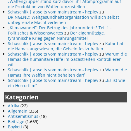
„Waffengruppe“ stand kurz davor, ihr Atomprogramm auf
die Produktion von Waffen umzustellen
Schaschlik | abseits vom mainstream - heplev
zu
DRINGEND: Weltgesundheitsorganisation will sich selbst
unbegrenzte Macht verleihen
„Klimawandel“: Der Betrug des Jahrhunderts? Teil 1 -
Politisches & Wissenswertes
zu
Der eigennützige,
tyrannische Krieg gegen Nahrungsmittel
Schaschlik | abseits vom mainstream - heplev
zu
Katar hat
die Hamas angewiesen, die Geiseln festzuhalten
Schaschlik | abseits vom mainstream - heplev
zu
Warum die
Hamas die humanitäre Hilfe im Gazastreifen kontrollieren
will
Schaschlik | abseits vom mainstream - heplev
zu
Warum die
Hamas ihre Waffen nicht behalten darf
Schaschlik | abseits vom mainstream - heplev
zu
„Es ist wie
ein Horrorfilm“
Kategorien
Afrika
(22)
Allgemein
(336)
Antisemitismus
(18)
Beiträge
(1.669)
Boykott
(3)