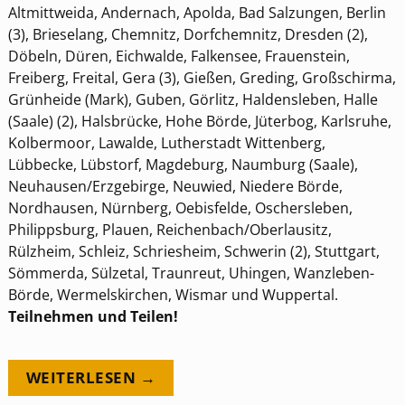
Altmittweida, Andernach, Apolda, Bad Salzungen, Berlin
(3), Brieselang, Chemnitz, Dorfchemnitz, Dresden (2),
Döbeln, Düren, Eichwalde, Falkensee, Frauenstein,
Freiberg, Freital, Gera (3), Gießen, Greding, Großschirma,
Grünheide (Mark), Guben, Görlitz, Haldensleben, Halle
(Saale) (2), Halsbrücke, Hohe Börde, Jüterbog, Karlsruhe,
Kolbermoor, Lawalde, Lutherstadt Wittenberg,
Lübbecke, Lübstorf, Magdeburg, Naumburg (Saale),
Neuhausen/Erzgebirge, Neuwied, Niedere Börde,
Nordhausen, Nürnberg, Oebisfelde, Oschersleben,
Philippsburg, Plauen, Reichenbach/Oberlausitz,
Rülzheim, Schleiz, Schriesheim, Schwerin (2), Stuttgart,
Sömmerda, Sülzetal, Traunreut, Uhingen, Wanzleben-
Börde, Wermelskirchen, Wismar und Wuppertal.
Teilnehmen und Teilen!
WEITERLESEN →