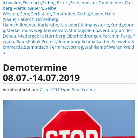
ichwalde
,
Eisenach
,
Erding
,
Erfurt
,
Erstsemester
,
Familienfest
,
Frei
berg
,
Freital
,
Gauern
,
Gelbe
Westen
,
Gera
,
Gerbstedt
,
Gersthofen
,
Gotha
,
Hagen
,
Halle
(Saale)
,
Haßloch
,
Hörselberg-
Hainich
,
Ilmenau
,
Karlsruhe
,
Kaulsdorf
,
Klimahysterie
,
Kundgebun
g
,
Merkel muss weg
,
Meuselwitz
,
Montagsdemo
,
Neuburg an der
Donau
,
Niedergebra
,
Nürnberg
,
Oberheldrungen
,
Parchim
,
Party
,
P
egida
,
Plaue
,
Politik
,
Protest
,
Ronneburg
,
Schmalkalden
,
Schwelm
,
S
ömmerda
,
Stammtisch
,
Termine
,
Vortrag
,
Wahlkampf
,
Waren
,
Weid
a
Demotermine
08.07.-14.07.2019
Veröffentlicht am
7. Juli 2019
von
Sina Lorenz