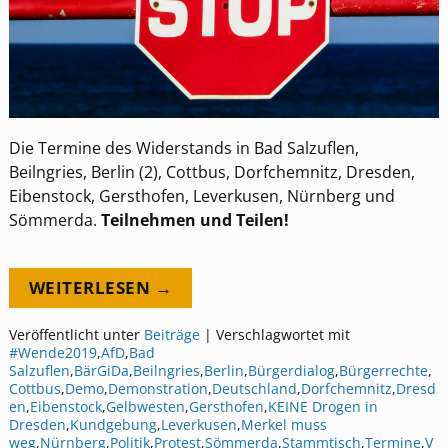
Die Termine des Widerstands in Bad Salzuflen,
Beilngries, Berlin (2), Cottbus, Dorfchemnitz, Dresden,
Eibenstock, Gersthofen, Leverkusen, Nürnberg und
Sömmerda.
Teilnehmen und Teilen!
WEITERLESEN →
Veröffentlicht unter
Beiträge
|
Verschlagwortet mit
#Wende2019
,
AfD
,
Bad
Salzuflen
,
BärGiDa
,
Beilngries
,
Berlin
,
Bürgerdialog
,
Bürgerrechte
,
Cottbus
,
Demo
,
Demonstration
,
Deutschland
,
Dorfchemnitz
,
Dresd
en
,
Eibenstock
,
Gelbwesten
,
Gersthofen
,
KEINE Drogen in
Dresden
,
Kundgebung
,
Leverkusen
,
Merkel muss
weg
,
Nürnberg
,
Politik
,
Protest
,
Sömmerda
,
Stammtisch
,
Termine
,
V