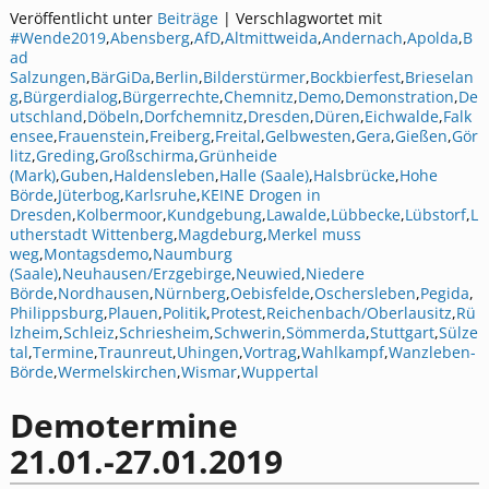
Veröffentlicht unter
Beiträge
|
Verschlagwortet mit
#Wende2019
,
Abensberg
,
AfD
,
Altmittweida
,
Andernach
,
Apolda
,
B
ad
Salzungen
,
BärGiDa
,
Berlin
,
Bilderstürmer
,
Bockbierfest
,
Brieselan
g
,
Bürgerdialog
,
Bürgerrechte
,
Chemnitz
,
Demo
,
Demonstration
,
De
utschland
,
Döbeln
,
Dorfchemnitz
,
Dresden
,
Düren
,
Eichwalde
,
Falk
ensee
,
Frauenstein
,
Freiberg
,
Freital
,
Gelbwesten
,
Gera
,
Gießen
,
Gör
litz
,
Greding
,
Großschirma
,
Grünheide
(Mark)
,
Guben
,
Haldensleben
,
Halle (Saale)
,
Halsbrücke
,
Hohe
Börde
,
Jüterbog
,
Karlsruhe
,
KEINE Drogen in
Dresden
,
Kolbermoor
,
Kundgebung
,
Lawalde
,
Lübbecke
,
Lübstorf
,
L
utherstadt Wittenberg
,
Magdeburg
,
Merkel muss
weg
,
Montagsdemo
,
Naumburg
(Saale)
,
Neuhausen/Erzgebirge
,
Neuwied
,
Niedere
Börde
,
Nordhausen
,
Nürnberg
,
Oebisfelde
,
Oschersleben
,
Pegida
,
Philippsburg
,
Plauen
,
Politik
,
Protest
,
Reichenbach/Oberlausitz
,
Rü
lzheim
,
Schleiz
,
Schriesheim
,
Schwerin
,
Sömmerda
,
Stuttgart
,
Sülze
tal
,
Termine
,
Traunreut
,
Uhingen
,
Vortrag
,
Wahlkampf
,
Wanzleben-
Börde
,
Wermelskirchen
,
Wismar
,
Wuppertal
Demotermine
21.01.-27.01.2019