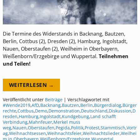
Die Termine des Widerstands in Backnang, Bautzen,
Berlin, Cottbus (2), Dresden (2), Hamburg, Ingolstadt,
Nauen, Oberstaufen (2), Weilheim in Oberbayern,
Weißenborn/Erzgebirge und Wuppertal.
Teilnehmen
und Teilen!
WEITERLESEN →
Veröffentlicht unter
Beiträge
|
Verschlagwortet mit
#Wende2019
,
AfD
,
Backnang
,
Bautzen
,
Berlin
,
Bürgerdialog
,
Bürger
rechte
,
Cottbus
,
Demo
,
Demonstration
,
Deutschland
,
Diskussion
,
D
resden
,
Hamburg
,
Ingolstadt
,
Kundgebung
,
Land schafft
Verbindung
,
Mahnfeuer
,
Merkel muss
weg
,
Nauen
,
Oberstaufen
,
Pegida
,
Politik
,
Protest
,
Stammtisch
,
Vortr
ag
,
Weihnachtsessen
,
Weihnachtsfeier
,
Weihnachtslieder
,
Weilhei
m in Oberbayern
,
Weißenborn/Erzgebirge
,
Wuppertal