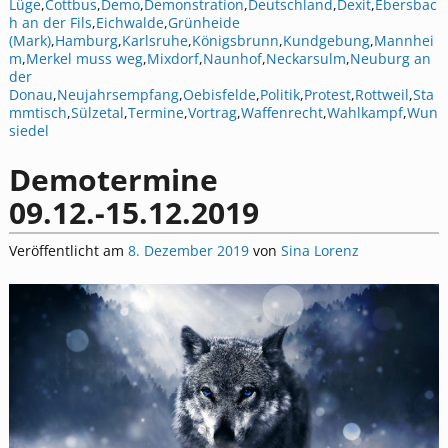
Lüge
,
Cottbus
,
Demo
,
Demonstration
,
Deutschland
,
Dexit
,
Ebersbac
h an der Fils
,
Eichwalde
,
Grünheide
(Mark)
,
Hamburg
,
Karlsruhe
,
Königsbrunn
,
Kundgebung
,
Mannhei
m
,
Merkel muss weg
,
Mixdorf
,
Naunhof
,
Neckarsulm
,
Neuburg an
der
Donau
,
Neujahrsempfang
,
Oebisfelde
,
Politik
,
Protest
,
Rottweil
,
Sta
mmtisch
,
Sülzetal
,
Termine
,
Vortrag
,
Waffenrecht
,
Wahlkampf
,
Wun
siedel
Demotermine
09.12.-15.12.2019
Veröffentlicht am
8. Dezember 2019
von
Sina Lorenz