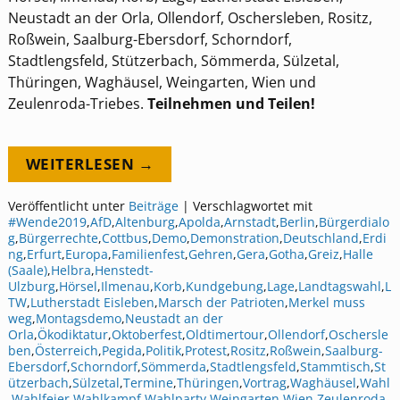
Neustadt an der Orla, Ollendorf, Oschersleben, Rositz,
Roßwein, Saalburg-Ebersdorf, Schorndorf,
Stadtlengsfeld, Stützerbach, Sömmerda, Sülzetal,
Thüringen, Waghäusel, Weingarten, Wien und
Zeulenroda-Triebes.
Teilnehmen und Teilen!
WEITERLESEN →
Veröffentlicht unter
Beiträge
|
Verschlagwortet mit
#Wende2019
,
AfD
,
Altenburg
,
Apolda
,
Arnstadt
,
Berlin
,
Bürgerdialo
g
,
Bürgerrechte
,
Cottbus
,
Demo
,
Demonstration
,
Deutschland
,
Erdi
ng
,
Erfurt
,
Europa
,
Familienfest
,
Gehren
,
Gera
,
Gotha
,
Greiz
,
Halle
(Saale)
,
Helbra
,
Henstedt-
Ulzburg
,
Hörsel
,
Ilmenau
,
Korb
,
Kundgebung
,
Lage
,
Landtagswahl
,
L
TW
,
Lutherstadt Eisleben
,
Marsch der Patrioten
,
Merkel muss
weg
,
Montagsdemo
,
Neustadt an der
Orla
,
Ökodiktatur
,
Oktoberfest
,
Oldtimertour
,
Ollendorf
,
Oschersle
ben
,
Österreich
,
Pegida
,
Politik
,
Protest
,
Rositz
,
Roßwein
,
Saalburg-
Ebersdorf
,
Schorndorf
,
Sömmerda
,
Stadtlengsfeld
,
Stammtisch
,
St
ützerbach
,
Sülzetal
,
Termine
,
Thüringen
,
Vortrag
,
Waghäusel
,
Wahl
,
Wahlfeier
,
Wahlkampf
,
Wahlparty
,
Weingarten
,
Wien
,
Zeulenroda-