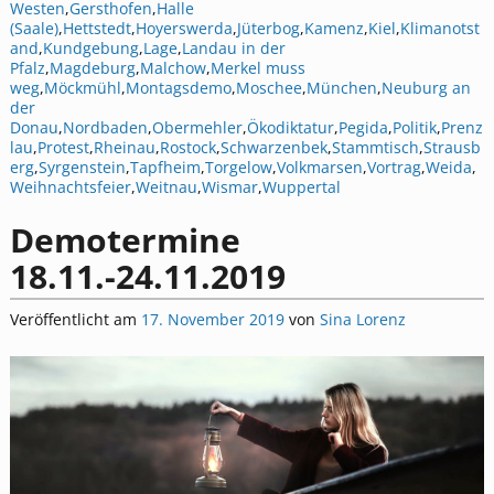
Westen
,
Gersthofen
,
Halle
(Saale)
,
Hettstedt
,
Hoyerswerda
,
Jüterbog
,
Kamenz
,
Kiel
,
Klimanotst
and
,
Kundgebung
,
Lage
,
Landau in der
Pfalz
,
Magdeburg
,
Malchow
,
Merkel muss
weg
,
Möckmühl
,
Montagsdemo
,
Moschee
,
München
,
Neuburg an
der
Donau
,
Nordbaden
,
Obermehler
,
Ökodiktatur
,
Pegida
,
Politik
,
Prenz
lau
,
Protest
,
Rheinau
,
Rostock
,
Schwarzenbek
,
Stammtisch
,
Strausb
erg
,
Syrgenstein
,
Tapfheim
,
Torgelow
,
Volkmarsen
,
Vortrag
,
Weida
,
Weihnachtsfeier
,
Weitnau
,
Wismar
,
Wuppertal
Demotermine
18.11.-24.11.2019
Veröffentlicht am
17. November 2019
von
Sina Lorenz