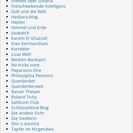
Freiheit oder Scharia
Freischwebende Intelligenz
Gott und die Welt
Hasbara.blog
Heplev
Himmel und Erde
Jouwatch
Kacem El Ghazzali
Kian Kermanshani
Korrekter
Lizas Welt
Medien-Backspin
No tricks zone
Paparazzo One
Philosophia Perennis
Querdenker
Querdenkerweb
Rainer Thesen
Roland Tichy
Saltbush Club
Schlüsselkind-Blog
Die andere Sicht
Die Siedlerin
Shir o Xorshid
Tapfer im Nirgendwo