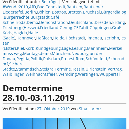
Veröffentlicht unter
Beiträge
|
Verschlagwortet mit
#Wende2019
,
AfD
,
Bad Tennstedt
,
Bautzen
,
Bautzener
Liedertafel
,
Berlin
,
Böhlen
,
Bottrop
,
Bretten
,
Bruchsal
,
Bürgerdialog
,
Bürgerrechte
,
Burgstädt
,
Café
Schnellroda
,
Demo
,
Demonstration
,
Deutschland
,
Dresden
,
Erding
,
Friedberg (Hessen)
,
Friedland
,
Genug GEZahlt
,
Göppingen
,
Groß
Köris
,
Hagida
,
Halle
(Saale)
,
Hannover
,
Haßloch
,
Heide
,
Höchstadt
,
Ilmenau
,
Iserlohn
,
Jes
sen
(Elster)
,
Kiel
,
Korb
,
Kundgebung
,
Lage
,
Lesung
,
Mannheim
,
Merkel
muss weg
,
Montagsdemo
,
München
,
Neuburg an der
Donau
,
Pegida
,
Politik
,
Potsdam
,
Protest
,
Rom
,
Schönefeld
,
Schornd
orf
,
Sichere
Städte
,
Stammtisch
,
Steigra
,
Termine
,
Tessin
,
Ulrichstein
,
Vortrag
,
Waiblingen
,
Weihnachtsfeier
,
Wemding
,
Wertingen
,
Wuppertal
Demotermine
28.10.-03.11.2019
Veröffentlicht am
27. Oktober 2019
von
Sina Lorenz