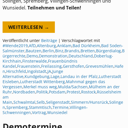
Solingen, Spremberg, Villingen-Schwenningen und
Wunsiedel.
Teilnehmen und Teilen!
WEITERLESEN →
Veröffentlicht unter
Beiträge
|
Verschlagwortet mit
#Wende2019
,
AfD
,
Altenburg
,
Anklam
,
Bad Dürkheim
,
Bad Soden-
Salmünster
,
Bautzen
,
Berlin
,
Binz
,
Brandis
,
Bretten
,
Bürgerdialog
,
B
ürgerrechte
,
Demo
,
Demonstration
,
Deutschland
,
Doberlug-
Kirchhain
,
Finsterwalde
,
Frauenbündnis
Kandel
,
Frauenstein
,
Freilassing
,
Gersthofen
,
Grevesmühlen
,
Hafe
n
,
Hirschfeld
,
Ingolstadt
,
JA
,
Junge
Alternative
,
Kundgebung
,
Lage
,
Landau in der Pfalz
,
Lutherstadt
Eisleben
,
Lutherstadt Wittenberg
,
Mahnmal gegen das
Vergessen
,
Merkel muss weg
,
Mulda/Sachsen
,
Mülheim an der
Ruhr
,
Nordbaden
,
Politik
,
Potsdam
,
Protest
,
Rostock
,
Rüsselsheim
am
Main
,
Schwalmtal
,
Selb
,
Seligenstadt
,
Simmern/Hunsrück
,
Solinge
n
,
Spremberg
,
Stammtisch
,
Termine
,
Villingen-
Schwenningen
,
Vortrag
,
Wunsiedel
Demotermine