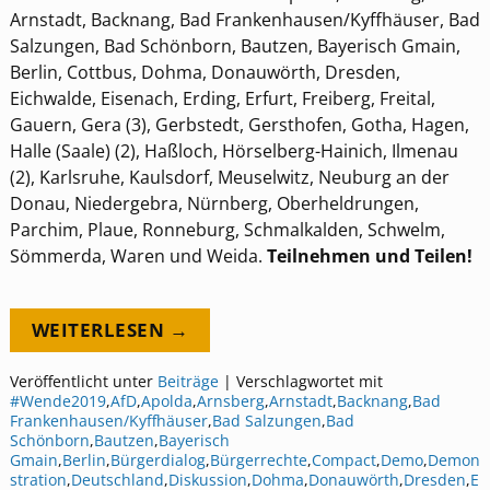
Arnstadt, Backnang, Bad Frankenhausen/Kyffhäuser, Bad
Salzungen, Bad Schönborn, Bautzen, Bayerisch Gmain,
Berlin, Cottbus, Dohma, Donauwörth, Dresden,
Eichwalde, Eisenach, Erding, Erfurt, Freiberg, Freital,
Gauern, Gera (3), Gerbstedt, Gersthofen, Gotha, Hagen,
Halle (Saale) (2), Haßloch, Hörselberg-Hainich, Ilmenau
(2), Karlsruhe, Kaulsdorf, Meuselwitz, Neuburg an der
Donau, Niedergebra, Nürnberg, Oberheldrungen,
Parchim, Plaue, Ronneburg, Schmalkalden, Schwelm,
Sömmerda, Waren und Weida.
Teilnehmen und Teilen!
WEITERLESEN →
Veröffentlicht unter
Beiträge
|
Verschlagwortet mit
#Wende2019
,
AfD
,
Apolda
,
Arnsberg
,
Arnstadt
,
Backnang
,
Bad
Frankenhausen/Kyffhäuser
,
Bad Salzungen
,
Bad
Schönborn
,
Bautzen
,
Bayerisch
Gmain
,
Berlin
,
Bürgerdialog
,
Bürgerrechte
,
Compact
,
Demo
,
Demon
stration
,
Deutschland
,
Diskussion
,
Dohma
,
Donauwörth
,
Dresden
,
E