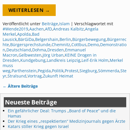
WEITERLESEN →
Veröffentlicht unter
Beiträge
,
Islam
|
Verschlagwortet mit
#Wende2019
,
Aachen
,
AfD
,
Andreas Kalbitz
,
Angela
Merkel
,
Apolda
,
Bad
Lausick
,
BärGiDa
,
Belgershain
,
Berlin
,
Bürgerbewegung
,
Bürgerrec
hte
,
Bürgersprechstunde
,
Chemnitz
,
Cottbus
,
Demo
,
Demonstratio
n
,
Deutschland
,
Dohma
,
Dresden
,
Emmanuel
Macron
,
Gelbwesten
,
Jörg Urban
,
KEINE Drogen in
Dresden
,
Kundgebung
,
Landkreis Leipzig
,
Leif-Erik Holm
,
Merkel
muss
weg
,
Parthenstein
,
Pegida
,
Politik
,
Protest
,
Siegburg
,
Sömmerda
,
Ste
yr
,
Stralsund
,
Vortrag
,
Zukunft Heimat
←
Ältere Beiträge
Artikelnavigation
Neueste Beiträge
Ein gefährlicher Deal: Trumps „Board of Peace“ und die
Hamas
Der Krieg eines „respektierten“ Medizinjournals gegen Ärzte
Katars stiller Krieg gegen Israel