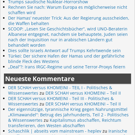
Trumps saudische Nuklear-Horrorshow
Rechnen Sie nach: Warum Europa es möglicherweise nicht
schaffen wird
Der Hamas‘ neuester Trick: Aus der Regierung ausscheiden,
die Waffen behalten
SCOOP: „Lesen Sie Geschichtsbücher“, wird UNO-Beraterin
Albanese entgegnet, nachdem sie behauptete, Juden seien
nach der Inquisition nur in arabischen Ländern gut
behandelt worden
Dies sollte Israels Antwort auf Trumps Kehrtwende sein
Türkei: Der sichere Hafen der Hamas und der gefährliche
blinde Fleck des Westens
„Deal“?: Irans IRGC-Regime und seine Terror-Proxys feiern
Neueste Kommentare
DER SCHAH versus KHOMEINI - TEIL I - Politisches &
Wissenswertes
zu
DER SCHAH versus KHOMEINI – Teil II
DER SCHAH versus KHOMEINI - Teil III - Politisches &
Wissenswertes
zu
DER SCHAH versus KHOMEINI – Teil II
Der eigennützige, tyrannische Krieg gegen Nahrungsmittel
„Klimawandel“: Betrug des Jahrhunderts, Teil 2 - Politisches
& Wissenswertes
zu
Kapitalismus abschaffen, Reichtum
transferieren, den Westen abschaffen
Schaschlik | abseits vom mainstream - heplev
zu
Iranische