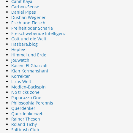
Cahit Kaya
Carbon-Sense
Daniel Pipes
Dushan Wegener
Fisch und Fleisch
Freiheit oder Scharia
Freischwebende Intelligenz
Gott und die Welt
Hasbara.blog
Heplev
Himmel und Erde
Jouwatch
Kacem El Ghazzali
Kian Kermanshani
Korrekter
Lizas Welt
Medien-Backspin
No tricks zone
Paparazzo One
Philosophia Perennis
Querdenker
Querdenkerweb
Rainer Thesen
Roland Tichy
Saltbush Club