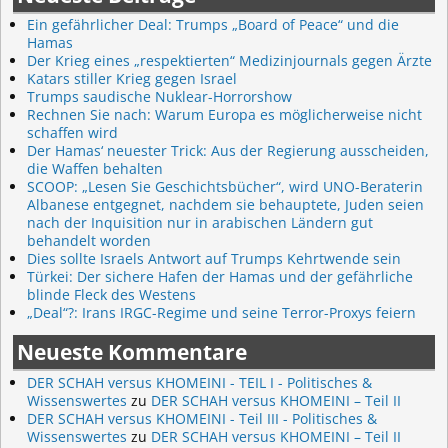
Ein gefährlicher Deal: Trumps „Board of Peace“ und die
Hamas
Der Krieg eines „respektierten“ Medizinjournals gegen Ärzte
Katars stiller Krieg gegen Israel
Trumps saudische Nuklear-Horrorshow
Rechnen Sie nach: Warum Europa es möglicherweise nicht
schaffen wird
Der Hamas‘ neuester Trick: Aus der Regierung ausscheiden,
die Waffen behalten
SCOOP: „Lesen Sie Geschichtsbücher“, wird UNO-Beraterin
Albanese entgegnet, nachdem sie behauptete, Juden seien
nach der Inquisition nur in arabischen Ländern gut
behandelt worden
Dies sollte Israels Antwort auf Trumps Kehrtwende sein
Türkei: Der sichere Hafen der Hamas und der gefährliche
blinde Fleck des Westens
„Deal“?: Irans IRGC-Regime und seine Terror-Proxys feiern
Neueste Kommentare
DER SCHAH versus KHOMEINI - TEIL I - Politisches &
Wissenswertes
zu
DER SCHAH versus KHOMEINI – Teil II
DER SCHAH versus KHOMEINI - Teil III - Politisches &
Wissenswertes
zu
DER SCHAH versus KHOMEINI – Teil II