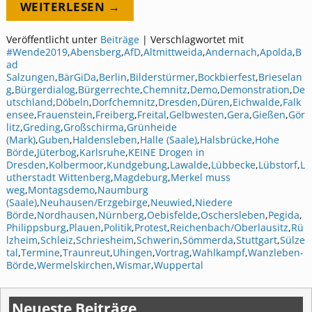
WEITERLESEN →
Veröffentlicht unter
Beiträge
|
Verschlagwortet mit
#Wende2019
,
Abensberg
,
AfD
,
Altmittweida
,
Andernach
,
Apolda
,
B
ad
Salzungen
,
BärGiDa
,
Berlin
,
Bilderstürmer
,
Bockbierfest
,
Brieselan
g
,
Bürgerdialog
,
Bürgerrechte
,
Chemnitz
,
Demo
,
Demonstration
,
De
utschland
,
Döbeln
,
Dorfchemnitz
,
Dresden
,
Düren
,
Eichwalde
,
Falk
ensee
,
Frauenstein
,
Freiberg
,
Freital
,
Gelbwesten
,
Gera
,
Gießen
,
Gör
litz
,
Greding
,
Großschirma
,
Grünheide
(Mark)
,
Guben
,
Haldensleben
,
Halle (Saale)
,
Halsbrücke
,
Hohe
Börde
,
Jüterbog
,
Karlsruhe
,
KEINE Drogen in
Dresden
,
Kolbermoor
,
Kundgebung
,
Lawalde
,
Lübbecke
,
Lübstorf
,
L
utherstadt Wittenberg
,
Magdeburg
,
Merkel muss
weg
,
Montagsdemo
,
Naumburg
(Saale)
,
Neuhausen/Erzgebirge
,
Neuwied
,
Niedere
Börde
,
Nordhausen
,
Nürnberg
,
Oebisfelde
,
Oschersleben
,
Pegida
,
Philippsburg
,
Plauen
,
Politik
,
Protest
,
Reichenbach/Oberlausitz
,
Rü
lzheim
,
Schleiz
,
Schriesheim
,
Schwerin
,
Sömmerda
,
Stuttgart
,
Sülze
tal
,
Termine
,
Traunreut
,
Uhingen
,
Vortrag
,
Wahlkampf
,
Wanzleben-
Börde
,
Wermelskirchen
,
Wismar
,
Wuppertal
Neueste Beiträge