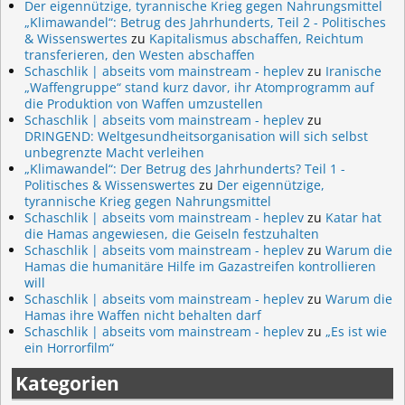
Der eigennützige, tyrannische Krieg gegen Nahrungsmittel
„Klimawandel“: Betrug des Jahrhunderts, Teil 2 - Politisches
& Wissenswertes
zu
Kapitalismus abschaffen, Reichtum
transferieren, den Westen abschaffen
Schaschlik | abseits vom mainstream - heplev
zu
Iranische
„Waffengruppe“ stand kurz davor, ihr Atomprogramm auf
die Produktion von Waffen umzustellen
Schaschlik | abseits vom mainstream - heplev
zu
DRINGEND: Weltgesundheitsorganisation will sich selbst
unbegrenzte Macht verleihen
„Klimawandel“: Der Betrug des Jahrhunderts? Teil 1 -
Politisches & Wissenswertes
zu
Der eigennützige,
tyrannische Krieg gegen Nahrungsmittel
Schaschlik | abseits vom mainstream - heplev
zu
Katar hat
die Hamas angewiesen, die Geiseln festzuhalten
Schaschlik | abseits vom mainstream - heplev
zu
Warum die
Hamas die humanitäre Hilfe im Gazastreifen kontrollieren
will
Schaschlik | abseits vom mainstream - heplev
zu
Warum die
Hamas ihre Waffen nicht behalten darf
Schaschlik | abseits vom mainstream - heplev
zu
„Es ist wie
ein Horrorfilm“
Kategorien