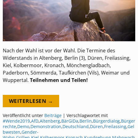
Nach der Wahl ist vor der Wahl. Die Termine des
Widerstands in Altenberg, Berlin (3), Düren, Freilassing,
Kiel, Kolbermoor, Kronach, Mönchengladbach,
Paderborn, Sömmerda, Taufkirchen (Vils), Weimar und
Wuppertal.
Teilnehmen und Teilen!
WEITERLESEN →
Veröffentlicht unter
Beiträge
|
Verschlagwortet mit
#Wende2019
,
AfD
,
Altenberg
,
BärGiDa
,
Berlin
,
Bürgerdialog
,
Bürger
rechte
,
Demo
,
Demonstration
,
Deutschland
,
Düren
,
Freilassing
,
Gel
bwesten
,
Gender-
Wahn
,
Grillen
,
Kiel
,
Kolbermoor
,
Kronach
,
Kundgebung
,
Mahnwach