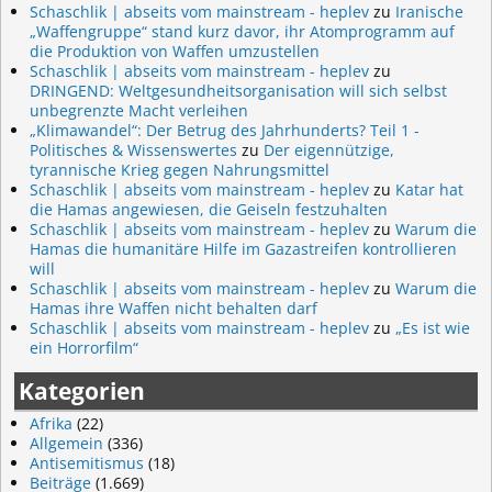
Schaschlik | abseits vom mainstream - heplev
zu
Iranische
„Waffengruppe“ stand kurz davor, ihr Atomprogramm auf
die Produktion von Waffen umzustellen
Schaschlik | abseits vom mainstream - heplev
zu
DRINGEND: Weltgesundheitsorganisation will sich selbst
unbegrenzte Macht verleihen
„Klimawandel“: Der Betrug des Jahrhunderts? Teil 1 -
Politisches & Wissenswertes
zu
Der eigennützige,
tyrannische Krieg gegen Nahrungsmittel
Schaschlik | abseits vom mainstream - heplev
zu
Katar hat
die Hamas angewiesen, die Geiseln festzuhalten
Schaschlik | abseits vom mainstream - heplev
zu
Warum die
Hamas die humanitäre Hilfe im Gazastreifen kontrollieren
will
Schaschlik | abseits vom mainstream - heplev
zu
Warum die
Hamas ihre Waffen nicht behalten darf
Schaschlik | abseits vom mainstream - heplev
zu
„Es ist wie
ein Horrorfilm“
Kategorien
Afrika
(22)
Allgemein
(336)
Antisemitismus
(18)
Beiträge
(1.669)