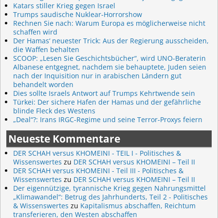
Katars stiller Krieg gegen Israel
Trumps saudische Nuklear-Horrorshow
Rechnen Sie nach: Warum Europa es möglicherweise nicht
schaffen wird
Der Hamas‘ neuester Trick: Aus der Regierung ausscheiden,
die Waffen behalten
SCOOP: „Lesen Sie Geschichtsbücher“, wird UNO-Beraterin
Albanese entgegnet, nachdem sie behauptete, Juden seien
nach der Inquisition nur in arabischen Ländern gut
behandelt worden
Dies sollte Israels Antwort auf Trumps Kehrtwende sein
Türkei: Der sichere Hafen der Hamas und der gefährliche
blinde Fleck des Westens
„Deal“?: Irans IRGC-Regime und seine Terror-Proxys feiern
Neueste Kommentare
DER SCHAH versus KHOMEINI - TEIL I - Politisches &
Wissenswertes
zu
DER SCHAH versus KHOMEINI – Teil II
DER SCHAH versus KHOMEINI - Teil III - Politisches &
Wissenswertes
zu
DER SCHAH versus KHOMEINI – Teil II
Der eigennützige, tyrannische Krieg gegen Nahrungsmittel
„Klimawandel“: Betrug des Jahrhunderts, Teil 2 - Politisches
& Wissenswertes
zu
Kapitalismus abschaffen, Reichtum
transferieren, den Westen abschaffen