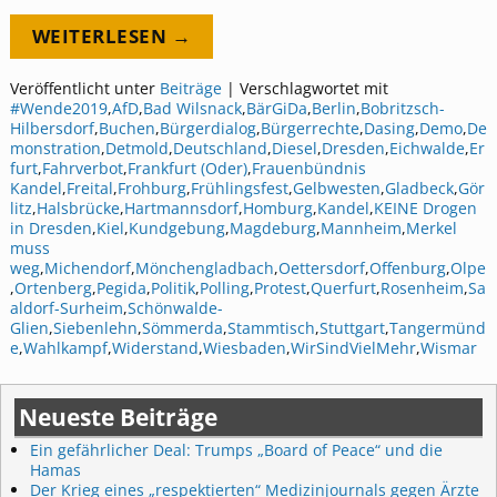
WEITERLESEN →
Veröffentlicht unter
Beiträge
|
Verschlagwortet mit
#Wende2019
,
AfD
,
Bad Wilsnack
,
BärGiDa
,
Berlin
,
Bobritzsch-
Hilbersdorf
,
Buchen
,
Bürgerdialog
,
Bürgerrechte
,
Dasing
,
Demo
,
De
monstration
,
Detmold
,
Deutschland
,
Diesel
,
Dresden
,
Eichwalde
,
Er
furt
,
Fahrverbot
,
Frankfurt (Oder)
,
Frauenbündnis
Kandel
,
Freital
,
Frohburg
,
Frühlingsfest
,
Gelbwesten
,
Gladbeck
,
Gör
litz
,
Halsbrücke
,
Hartmannsdorf
,
Homburg
,
Kandel
,
KEINE Drogen
in Dresden
,
Kiel
,
Kundgebung
,
Magdeburg
,
Mannheim
,
Merkel
muss
weg
,
Michendorf
,
Mönchengladbach
,
Oettersdorf
,
Offenburg
,
Olpe
,
Ortenberg
,
Pegida
,
Politik
,
Polling
,
Protest
,
Querfurt
,
Rosenheim
,
Sa
aldorf-Surheim
,
Schönwalde-
Glien
,
Siebenlehn
,
Sömmerda
,
Stammtisch
,
Stuttgart
,
Tangermünd
e
,
Wahlkampf
,
Widerstand
,
Wiesbaden
,
WirSindVielMehr
,
Wismar
Neueste Beiträge
Ein gefährlicher Deal: Trumps „Board of Peace“ und die
Hamas
Der Krieg eines „respektierten“ Medizinjournals gegen Ärzte