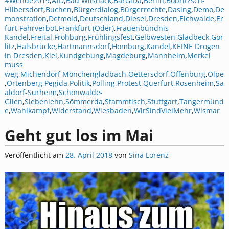
#Wende2019
,
AfD
,
Bad Wilsnack
,
BärGiDa
,
Berlin
,
Bobritzsch-
Hilbersdorf
,
Buchen
,
Bürgerdialog
,
Bürgerrechte
,
Dasing
,
Demo
,
De
monstration
,
Detmold
,
Deutschland
,
Diesel
,
Dresden
,
Eichwalde
,
Er
furt
,
Fahrverbot
,
Frankfurt (Oder)
,
Frauenbündnis
Kandel
,
Freital
,
Frohburg
,
Frühlingsfest
,
Gelbwesten
,
Gladbeck
,
Gör
litz
,
Halsbrücke
,
Hartmannsdorf
,
Homburg
,
Kandel
,
KEINE Drogen
in Dresden
,
Kiel
,
Kundgebung
,
Magdeburg
,
Mannheim
,
Merkel
muss
weg
,
Michendorf
,
Mönchengladbach
,
Oettersdorf
,
Offenburg
,
Olpe
,
Ortenberg
,
Pegida
,
Politik
,
Polling
,
Protest
,
Querfurt
,
Rosenheim
,
Sa
aldorf-Surheim
,
Schönwalde-
Glien
,
Siebenlehn
,
Sömmerda
,
Stammtisch
,
Stuttgart
,
Tangermünd
e
,
Wahlkampf
,
Widerstand
,
Wiesbaden
,
WirSindVielMehr
,
Wismar
Geht gut los im Mai
Veröffentlicht am
28. April 2018
von
Sina Lorenz