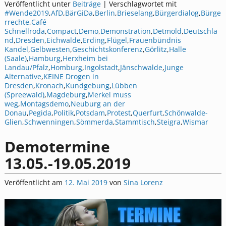
Veröffentlicht unter
Beiträge
|
Verschlagwortet mit
#Wende2019
,
AfD
,
BärGiDa
,
Berlin
,
Brieselang
,
Bürgerdialog
,
Bürge
rrechte
,
Café
Schnellroda
,
Compact
,
Demo
,
Demonstration
,
Detmold
,
Deutschla
nd
,
Dresden
,
Eichwalde
,
Erding
,
Flügel
,
Frauenbündnis
Kandel
,
Gelbwesten
,
Geschichtskonferenz
,
Görlitz
,
Halle
(Saale)
,
Hamburg
,
Herxheim bei
Landau/Pfalz
,
Homburg
,
Ingolstadt
,
Jänschwalde
,
Junge
Alternative
,
KEINE Drogen in
Dresden
,
Kronach
,
Kundgebung
,
Lübben
(Spreewald)
,
Magdeburg
,
Merkel muss
weg
,
Montagsdemo
,
Neuburg an der
Donau
,
Pegida
,
Politik
,
Potsdam
,
Protest
,
Querfurt
,
Schönwalde-
Glien
,
Schwenningen
,
Sömmerda
,
Stammtisch
,
Steigra
,
Wismar
Demotermine
13.05.-19.05.2019
Veröffentlicht am
12. Mai 2019
von
Sina Lorenz