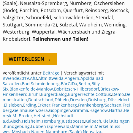
(Saale), Neusalza-Spremberg, Nürnberg, Oschersleben
(Bode), Parchim, Potsdam, Querfurt, Reinsberg, Rostock,
Salzgitter, Schönefeld, Schönwalde-Glien, Stendal,
Stuttgart, Sömmerda (2), Sülzetal, Waldheim, Wemding,
Westerburg, Wuppertal, Wächtersbach und Ziegra-
Knobelsdorf.
Teilnehmen und Teilen!
WEITERLESEN →
Veröffentlicht unter
Beiträge
|
Verschlagwortet mit
#Wende2019
,
AfD
,
Altmittweida
,
Angern
,
Apolda
,
Bad
Salzuflen
,
Bad Schmiedeberg
,
BärGiDa
,
Berlin
,
Billy
Six
,
Blankenfelde-Mahlow
,
Bobritzsch-Hilbersdorf
,
Brieskow-
Finkenheerd
,
Brühl
,
Bürgerdialog
,
Bürgerrechte
,
Cottbus
,
Demo
,
De
monstration
,
Deutschland
,
Döbeln
,
Dresden
,
Duisburg
,
Düsseldorf
,
Eilsleben
,
Erding
,
Erkner
,
Frankenberg
,
Frankenberg/Sachsen
,
Frei
berg
,
Gelnhausen
,
Gera
,
Göppingen
,
Grimma
,
Hagenow
,
Hartha
,
He
nryk M. Broder
,
Hettstedt
,
Höchstadt
a.d.Aisch
,
Holzheim
,
Homburg
,
Justizposse
,
Kalbach
,
Kiel
,
Kitzingen
,
Kundgebung
,
Lübben (Spreewald)
,
Mannheim
,
Merkel muss
weg
,
Mosbach
,
Nauen
,
Naumburg (Saale)
,
Neusalza-