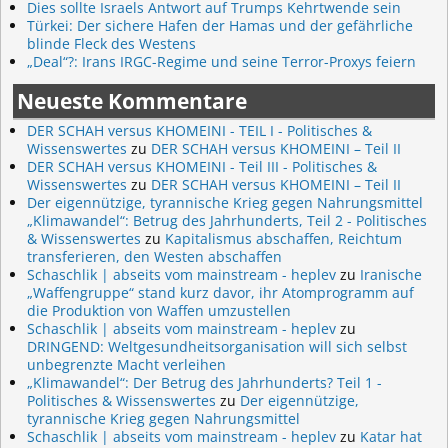
Dies sollte Israels Antwort auf Trumps Kehrtwende sein
Türkei: Der sichere Hafen der Hamas und der gefährliche
blinde Fleck des Westens
„Deal“?: Irans IRGC-Regime und seine Terror-Proxys feiern
Neueste Kommentare
DER SCHAH versus KHOMEINI - TEIL I - Politisches &
Wissenswertes
zu
DER SCHAH versus KHOMEINI – Teil II
DER SCHAH versus KHOMEINI - Teil III - Politisches &
Wissenswertes
zu
DER SCHAH versus KHOMEINI – Teil II
Der eigennützige, tyrannische Krieg gegen Nahrungsmittel
„Klimawandel“: Betrug des Jahrhunderts, Teil 2 - Politisches
& Wissenswertes
zu
Kapitalismus abschaffen, Reichtum
transferieren, den Westen abschaffen
Schaschlik | abseits vom mainstream - heplev
zu
Iranische
„Waffengruppe“ stand kurz davor, ihr Atomprogramm auf
die Produktion von Waffen umzustellen
Schaschlik | abseits vom mainstream - heplev
zu
DRINGEND: Weltgesundheitsorganisation will sich selbst
unbegrenzte Macht verleihen
„Klimawandel“: Der Betrug des Jahrhunderts? Teil 1 -
Politisches & Wissenswertes
zu
Der eigennützige,
tyrannische Krieg gegen Nahrungsmittel
Schaschlik | abseits vom mainstream - heplev
zu
Katar hat