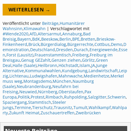
WEITERLESEN →
Veröffentlicht unter
Beiträge
,
Humanitärer
Wahnsinn
,
Klimawahn
|
Verschlagwortet mit
#Wende2020
,
AfD
,
Altersarmut
,
Annaburg
,
Bad
Breisig
,
Bayern
,
BdK
,
Beeskow
,
Berlin
,
BPE
,
Bretten
,
Brieskow-
Finkenheerd
,
Brück
,
Bürgerdialog
,
Bürgerrechte
,
Cottbus
,
Demo
,
D
emonstration
,
Deutschland
,
Dresden
,
Durach
,
Energiewende
,
Esse
n
,
Forst (Lausitz)
,
Frauenstammtisch
,
Freiberg
,
Freiburg im
Breisgau
,
Genug GEZahlt
,
Genzen ziehen
,
Görlitz
,
Green
Deal
,
Halle (Saale)
,
Heilbronn
,
Höchstadt
,
Islam
,
JA
,
Junge
Alternative
,
Kommunalwahlen
,
Kundgebung
,
Landwirtschaft
,
Leip
zig
,
Lichtenau
,
Ludwigshafen
,
Mahnwache
,
Medienhetze
,
Merkel
muss weg
,
Montagsdemo
,
München
,
Naumburg
(Saale)
,
Neubrandenburg
,
Neufahrn bei
Freising
,
Neuwied
,
Nürnberg
,
Oberstaufen
,
Pax
Europa
,
Politik
,
Protest
,
Rimbach
,
Ruhpolding
,
Salzgitter
,
Schwerin
,
Spaziergang
,
Stammtisch
,
Steeler
Jungs
,
Termine
,
Tierschutz
,
Trausnitz
,
Tumult
,
Wahlkampf
,
Wahlpa
rty
,
Zukunft Heimat
,
Zuschauertreffen
,
Zweibrücken