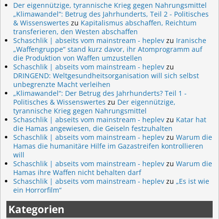
Der eigennützige, tyrannische Krieg gegen Nahrungsmittel
„Klimawandel“: Betrug des Jahrhunderts, Teil 2 - Politisches
& Wissenswertes
zu
Kapitalismus abschaffen, Reichtum
transferieren, den Westen abschaffen
Schaschlik | abseits vom mainstream - heplev
zu
Iranische
„Waffengruppe“ stand kurz davor, ihr Atomprogramm auf
die Produktion von Waffen umzustellen
Schaschlik | abseits vom mainstream - heplev
zu
DRINGEND: Weltgesundheitsorganisation will sich selbst
unbegrenzte Macht verleihen
„Klimawandel“: Der Betrug des Jahrhunderts? Teil 1 -
Politisches & Wissenswertes
zu
Der eigennützige,
tyrannische Krieg gegen Nahrungsmittel
Schaschlik | abseits vom mainstream - heplev
zu
Katar hat
die Hamas angewiesen, die Geiseln festzuhalten
Schaschlik | abseits vom mainstream - heplev
zu
Warum die
Hamas die humanitäre Hilfe im Gazastreifen kontrollieren
will
Schaschlik | abseits vom mainstream - heplev
zu
Warum die
Hamas ihre Waffen nicht behalten darf
Schaschlik | abseits vom mainstream - heplev
zu
„Es ist wie
ein Horrorfilm“
Kategorien