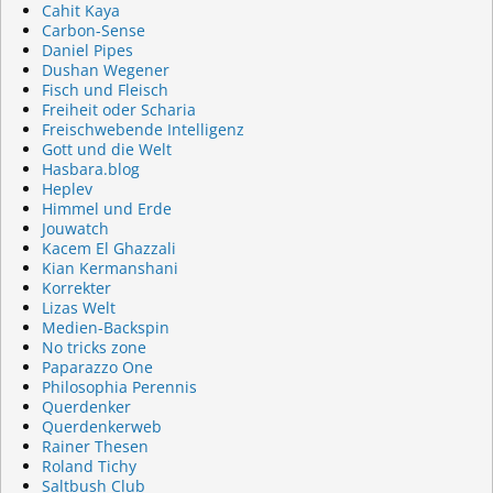
Cahit Kaya
Carbon-Sense
Daniel Pipes
Dushan Wegener
Fisch und Fleisch
Freiheit oder Scharia
Freischwebende Intelligenz
Gott und die Welt
Hasbara.blog
Heplev
Himmel und Erde
Jouwatch
Kacem El Ghazzali
Kian Kermanshani
Korrekter
Lizas Welt
Medien-Backspin
No tricks zone
Paparazzo One
Philosophia Perennis
Querdenker
Querdenkerweb
Rainer Thesen
Roland Tichy
Saltbush Club