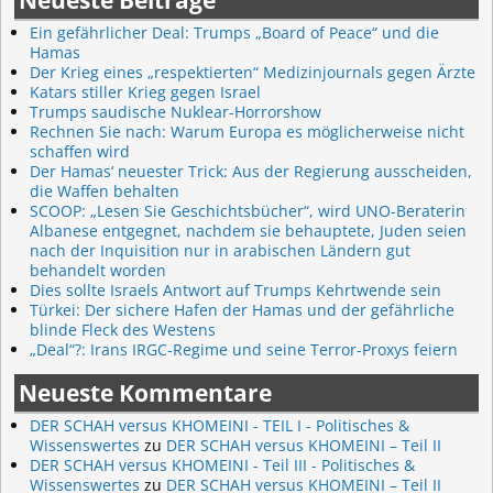
Neueste Beiträge
Ein gefährlicher Deal: Trumps „Board of Peace“ und die
Hamas
Der Krieg eines „respektierten“ Medizinjournals gegen Ärzte
Katars stiller Krieg gegen Israel
Trumps saudische Nuklear-Horrorshow
Rechnen Sie nach: Warum Europa es möglicherweise nicht
schaffen wird
Der Hamas‘ neuester Trick: Aus der Regierung ausscheiden,
die Waffen behalten
SCOOP: „Lesen Sie Geschichtsbücher“, wird UNO-Beraterin
Albanese entgegnet, nachdem sie behauptete, Juden seien
nach der Inquisition nur in arabischen Ländern gut
behandelt worden
Dies sollte Israels Antwort auf Trumps Kehrtwende sein
Türkei: Der sichere Hafen der Hamas und der gefährliche
blinde Fleck des Westens
„Deal“?: Irans IRGC-Regime und seine Terror-Proxys feiern
Neueste Kommentare
DER SCHAH versus KHOMEINI - TEIL I - Politisches &
Wissenswertes
zu
DER SCHAH versus KHOMEINI – Teil II
DER SCHAH versus KHOMEINI - Teil III - Politisches &
Wissenswertes
zu
DER SCHAH versus KHOMEINI – Teil II