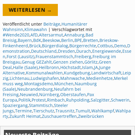
WEITERLESEN →
Veröffentlicht unter
Beiträge
,
Humanitärer
Wahnsinn
,
Klimawahn
|
Verschlagwortet mit
#Wende2020
,
AfD
,
Altersarmut
,
Annaburg
,
Bad
Breisig
,
Bayern
,
BdK
,
Beeskow
,
Berlin
,
BPE
,
Bretten
,
Brieskow-
Finkenheerd
,
Brück
,
Bürgerdialog
,
Bürgerrechte
,
Cottbus
,
Demo
,
D
emonstration
,
Deutschland
,
Dresden
,
Durach
,
Energiewende
,
Esse
n
,
Forst (Lausitz)
,
Frauenstammtisch
,
Freiberg
,
Freiburg im
Breisgau
,
Genug GEZahlt
,
Genzen ziehen
,
Görlitz
,
Green
Deal
,
Halle (Saale)
,
Heilbronn
,
Höchstadt
,
Islam
,
JA
,
Junge
Alternative
,
Kommunalwahlen
,
Kundgebung
,
Landwirtschaft
,
Leip
zig
,
Lichtenau
,
Ludwigshafen
,
Mahnwache
,
Medienhetze
,
Merkel
muss weg
,
Montagsdemo
,
München
,
Naumburg
(Saale)
,
Neubrandenburg
,
Neufahrn bei
Freising
,
Neuwied
,
Nürnberg
,
Oberstaufen
,
Pax
Europa
,
Politik
,
Protest
,
Rimbach
,
Ruhpolding
,
Salzgitter
,
Schwerin
,
Spaziergang
,
Stammtisch
,
Steeler
Jungs
,
Termine
,
Tierschutz
,
Trausnitz
,
Tumult
,
Wahlkampf
,
Wahlpa
rty
,
Zukunft Heimat
,
Zuschauertreffen
,
Zweibrücken