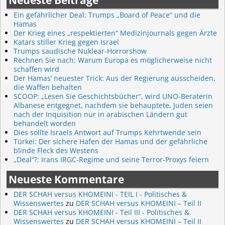
Neueste Beiträge
Ein gefährlicher Deal: Trumps „Board of Peace“ und die
Hamas
Der Krieg eines „respektierten“ Medizinjournals gegen Ärzte
Katars stiller Krieg gegen Israel
Trumps saudische Nuklear-Horrorshow
Rechnen Sie nach: Warum Europa es möglicherweise nicht
schaffen wird
Der Hamas‘ neuester Trick: Aus der Regierung ausscheiden,
die Waffen behalten
SCOOP: „Lesen Sie Geschichtsbücher“, wird UNO-Beraterin
Albanese entgegnet, nachdem sie behauptete, Juden seien
nach der Inquisition nur in arabischen Ländern gut
behandelt worden
Dies sollte Israels Antwort auf Trumps Kehrtwende sein
Türkei: Der sichere Hafen der Hamas und der gefährliche
blinde Fleck des Westens
„Deal“?: Irans IRGC-Regime und seine Terror-Proxys feiern
Neueste Kommentare
DER SCHAH versus KHOMEINI - TEIL I - Politisches &
Wissenswertes
zu
DER SCHAH versus KHOMEINI – Teil II
DER SCHAH versus KHOMEINI - Teil III - Politisches &
Wissenswertes
zu
DER SCHAH versus KHOMEINI – Teil II