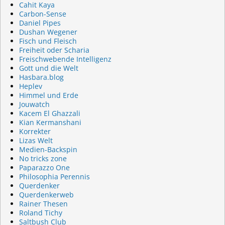
Cahit Kaya
Carbon-Sense
Daniel Pipes
Dushan Wegener
Fisch und Fleisch
Freiheit oder Scharia
Freischwebende Intelligenz
Gott und die Welt
Hasbara.blog
Heplev
Himmel und Erde
Jouwatch
Kacem El Ghazzali
Kian Kermanshani
Korrekter
Lizas Welt
Medien-Backspin
No tricks zone
Paparazzo One
Philosophia Perennis
Querdenker
Querdenkerweb
Rainer Thesen
Roland Tichy
Saltbush Club