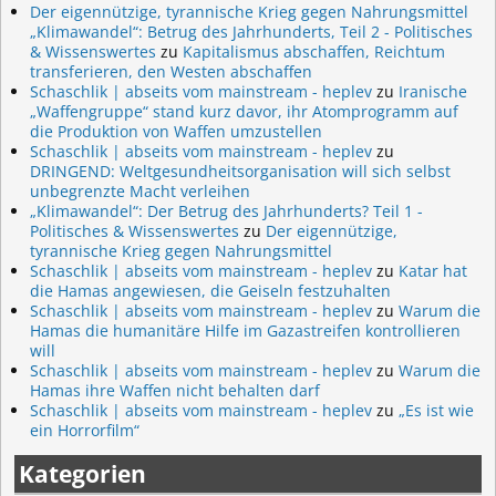
Der eigennützige, tyrannische Krieg gegen Nahrungsmittel
„Klimawandel“: Betrug des Jahrhunderts, Teil 2 - Politisches
& Wissenswertes
zu
Kapitalismus abschaffen, Reichtum
transferieren, den Westen abschaffen
Schaschlik | abseits vom mainstream - heplev
zu
Iranische
„Waffengruppe“ stand kurz davor, ihr Atomprogramm auf
die Produktion von Waffen umzustellen
Schaschlik | abseits vom mainstream - heplev
zu
DRINGEND: Weltgesundheitsorganisation will sich selbst
unbegrenzte Macht verleihen
„Klimawandel“: Der Betrug des Jahrhunderts? Teil 1 -
Politisches & Wissenswertes
zu
Der eigennützige,
tyrannische Krieg gegen Nahrungsmittel
Schaschlik | abseits vom mainstream - heplev
zu
Katar hat
die Hamas angewiesen, die Geiseln festzuhalten
Schaschlik | abseits vom mainstream - heplev
zu
Warum die
Hamas die humanitäre Hilfe im Gazastreifen kontrollieren
will
Schaschlik | abseits vom mainstream - heplev
zu
Warum die
Hamas ihre Waffen nicht behalten darf
Schaschlik | abseits vom mainstream - heplev
zu
„Es ist wie
ein Horrorfilm“
Kategorien