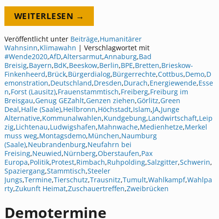
WEITERLESEN →
Veröffentlicht unter
Beiträge
,
Humanitärer
Wahnsinn
,
Klimawahn
|
Verschlagwortet mit
#Wende2020
,
AfD
,
Altersarmut
,
Annaburg
,
Bad
Breisig
,
Bayern
,
BdK
,
Beeskow
,
Berlin
,
BPE
,
Bretten
,
Brieskow-
Finkenheerd
,
Brück
,
Bürgerdialog
,
Bürgerrechte
,
Cottbus
,
Demo
,
D
emonstration
,
Deutschland
,
Dresden
,
Durach
,
Energiewende
,
Esse
n
,
Forst (Lausitz)
,
Frauenstammtisch
,
Freiberg
,
Freiburg im
Breisgau
,
Genug GEZahlt
,
Genzen ziehen
,
Görlitz
,
Green
Deal
,
Halle (Saale)
,
Heilbronn
,
Höchstadt
,
Islam
,
JA
,
Junge
Alternative
,
Kommunalwahlen
,
Kundgebung
,
Landwirtschaft
,
Leip
zig
,
Lichtenau
,
Ludwigshafen
,
Mahnwache
,
Medienhetze
,
Merkel
muss weg
,
Montagsdemo
,
München
,
Naumburg
(Saale)
,
Neubrandenburg
,
Neufahrn bei
Freising
,
Neuwied
,
Nürnberg
,
Oberstaufen
,
Pax
Europa
,
Politik
,
Protest
,
Rimbach
,
Ruhpolding
,
Salzgitter
,
Schwerin
,
Spaziergang
,
Stammtisch
,
Steeler
Jungs
,
Termine
,
Tierschutz
,
Trausnitz
,
Tumult
,
Wahlkampf
,
Wahlpa
rty
,
Zukunft Heimat
,
Zuschauertreffen
,
Zweibrücken
Demotermine