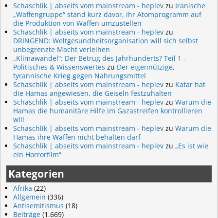
Schaschlik | abseits vom mainstream - heplev
zu
Iranische
„Waffengruppe“ stand kurz davor, ihr Atomprogramm auf
die Produktion von Waffen umzustellen
Schaschlik | abseits vom mainstream - heplev
zu
DRINGEND: Weltgesundheitsorganisation will sich selbst
unbegrenzte Macht verleihen
„Klimawandel“: Der Betrug des Jahrhunderts? Teil 1 -
Politisches & Wissenswertes
zu
Der eigennützige,
tyrannische Krieg gegen Nahrungsmittel
Schaschlik | abseits vom mainstream - heplev
zu
Katar hat
die Hamas angewiesen, die Geiseln festzuhalten
Schaschlik | abseits vom mainstream - heplev
zu
Warum die
Hamas die humanitäre Hilfe im Gazastreifen kontrollieren
will
Schaschlik | abseits vom mainstream - heplev
zu
Warum die
Hamas ihre Waffen nicht behalten darf
Schaschlik | abseits vom mainstream - heplev
zu
„Es ist wie
ein Horrorfilm“
Kategorien
Afrika
(22)
Allgemein
(336)
Antisemitismus
(18)
Beiträge
(1.669)