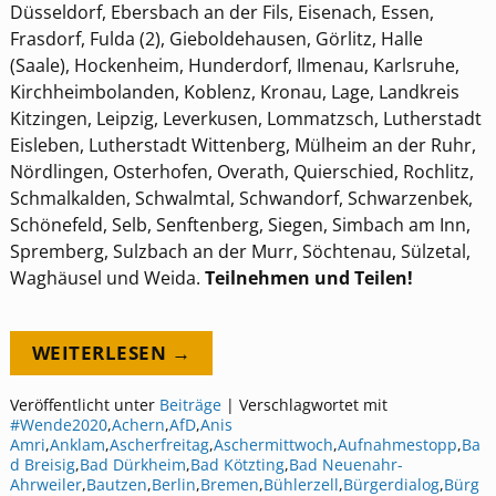
Düsseldorf, Ebersbach an der Fils, Eisenach, Essen,
Frasdorf, Fulda (2), Gieboldehausen, Görlitz, Halle
(Saale), Hockenheim, Hunderdorf, Ilmenau, Karlsruhe,
Kirchheimbolanden, Koblenz, Kronau, Lage, Landkreis
Kitzingen, Leipzig, Leverkusen, Lommatzsch, Lutherstadt
Eisleben, Lutherstadt Wittenberg, Mülheim an der Ruhr,
Nördlingen, Osterhofen, Overath, Quierschied, Rochlitz,
Schmalkalden, Schwalmtal, Schwandorf, Schwarzenbek,
Schönefeld, Selb, Senftenberg, Siegen, Simbach am Inn,
Spremberg, Sulzbach an der Murr, Söchtenau, Sülzetal,
Waghäusel und Weida.
Teilnehmen und Teilen!
WEITERLESEN →
Veröffentlicht unter
Beiträge
|
Verschlagwortet mit
#Wende2020
,
Achern
,
AfD
,
Anis
Amri
,
Anklam
,
Ascherfreitag
,
Aschermittwoch
,
Aufnahmestopp
,
Ba
d Breisig
,
Bad Dürkheim
,
Bad Kötzting
,
Bad Neuenahr-
Ahrweiler
,
Bautzen
,
Berlin
,
Bremen
,
Bühlerzell
,
Bürgerdialog
,
Bürg