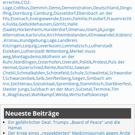
errechte
,
CO2-
Lüge
,
Cottbus
,
Demmin
,
Demo
,
Demonstration
,
Deutschland
,
Dingo
lfing
,
Dornburg-Camburg
,
Düsseldorf
,
Ebersbach an der
Fils
,
Eisenach
,
Energiewende
,
Essen
,
Familie
,
Frasdorf
,
Frauenrecht
e
,
Fulda
,
Gieboldehausen
,
Görlitz
,
Halle
(Saale)
,
Hockenheim
,
Hunderdorf
,
Ilmenau
,
Islam
,
JA
,
Junge
Alternative
,
Karlsruhe
,
Kirchheimbolanden
,
Klimawandel
,
Koblenz
,
Kronau
,
Kundgebung
,
Lage
,
Landkreis
Kitzingen
,
Leipzig
,
Leverkusen
,
Lommatzsch
,
Lutherstadt
Eisleben
,
Lutherstadt Wittenberg
,
Merkel muss
weg
,
Montagsdemo
,
Mülheim an der
Ruhr
,
Nördlingen
,
Osterhofen
,
Overath
,
Politik
,
Protest
,
Puls der
Heimat
,
Quierschied
,
Rente
,
Rochlitz
,
Sawsan
Chebli
,
Schmalkalden
,
Schönefeld
,
Schule
,
Schwalmtal
,
Schwandor
f
,
Schwarzenbek
,
Selb
,
Senftenberg
,
Siegen
,
Simbach am
Inn
,
Söchtenau
,
Sozialstaat
,
Spremberg
,
Stammtisch
,
Starkbierfest
,
Steeler Jungs
,
Sulzbach an der Murr
,
Sülzetal
,
Termine
,
Tim
K.
,
Waghäusel
,
Wahlkampf
,
Weida
,
Wirtschaftskonzept
Neueste Beiträge
Ein gefährlicher Deal: Trumps „Board of Peace“ und die
Hamas
Der Krieg eines „respektierten“ Medizinjournals gegen Ärzte