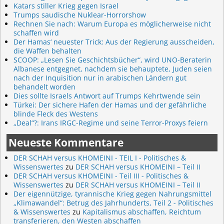
Katars stiller Krieg gegen Israel
Trumps saudische Nuklear-Horrorshow
Rechnen Sie nach: Warum Europa es möglicherweise nicht
schaffen wird
Der Hamas‘ neuester Trick: Aus der Regierung ausscheiden,
die Waffen behalten
SCOOP: „Lesen Sie Geschichtsbücher“, wird UNO-Beraterin
Albanese entgegnet, nachdem sie behauptete, Juden seien
nach der Inquisition nur in arabischen Ländern gut
behandelt worden
Dies sollte Israels Antwort auf Trumps Kehrtwende sein
Türkei: Der sichere Hafen der Hamas und der gefährliche
blinde Fleck des Westens
„Deal“?: Irans IRGC-Regime und seine Terror-Proxys feiern
Neueste Kommentare
DER SCHAH versus KHOMEINI - TEIL I - Politisches &
Wissenswertes
zu
DER SCHAH versus KHOMEINI – Teil II
DER SCHAH versus KHOMEINI - Teil III - Politisches &
Wissenswertes
zu
DER SCHAH versus KHOMEINI – Teil II
Der eigennützige, tyrannische Krieg gegen Nahrungsmittel
„Klimawandel“: Betrug des Jahrhunderts, Teil 2 - Politisches
& Wissenswertes
zu
Kapitalismus abschaffen, Reichtum
transferieren, den Westen abschaffen