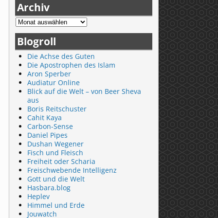
Archiv
Blogroll
Die Achse des Guten
Die Apostrophen des Islam
Aron Sperber
Audiatur Online
Blick auf die Welt – von Beer Sheva
aus
Boris Reitschuster
Cahit Kaya
Carbon-Sense
Daniel Pipes
Dushan Wegener
Fisch und Fleisch
Freiheit oder Scharia
Freischwebende Intelligenz
Gott und die Welt
Hasbara.blog
Heplev
Himmel und Erde
Jouwatch