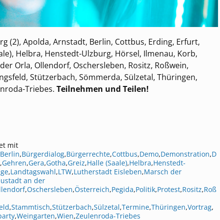
(2), Apolda, Arnstadt, Berlin, Cottbus, Erding, Erfurt,
aale), Helbra, Henstedt-Ulzburg, Hörsel, Ilmenau, Korb,
der Orla, Ollendorf, Oschersleben, Rositz, Roßwein,
ngsfeld, Stützerbach, Sömmerda, Sülzetal, Thüringen,
nroda-Triebes.
Teilnehmen und Teilen!
et mit
Berlin
,
Bürgerdialog
,
Bürgerrechte
,
Cottbus
,
Demo
,
Demonstration
,
D
,
Gehren
,
Gera
,
Gotha
,
Greiz
,
Halle (Saale)
,
Helbra
,
Henstedt-
age
,
Landtagswahl
,
LTW
,
Lutherstadt Eisleben
,
Marsch der
ustadt an der
llendorf
,
Oschersleben
,
Österreich
,
Pegida
,
Politik
,
Protest
,
Rositz
,
Roß
eld
,
Stammtisch
,
Stützerbach
,
Sülzetal
,
Termine
,
Thüringen
,
Vortrag
,
arty
,
Weingarten
,
Wien
,
Zeulenroda-Triebes