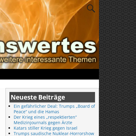
Neueste Beiträge
Ein gefährlicher Deal: Trumps „Board of
Peace“ und die Hamas
Der Krieg eines „respektierten“
Medizinjournals gegen Ärzte
Katars stiller Krieg gegen Israel
Trumps saudische Nuklear-Horrorshow