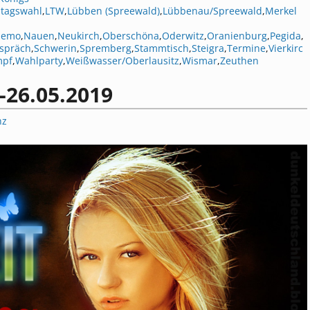
tagswahl
,
LTW
,
Lübben (Spreewald)
,
Lübbenau/Spreewald
,
Merkel
demo
,
Nauen
,
Neukirch
,
Oberschöna
,
Oderwitz
,
Oranienburg
,
Pegida
,
espräch
,
Schwerin
,
Spremberg
,
Stammtisch
,
Steigra
,
Termine
,
Vierkirc
mpf
,
Wahlparty
,
Weißwasser/Oberlausitz
,
Wismar
,
Zeuthen
-26.05.2019
nz