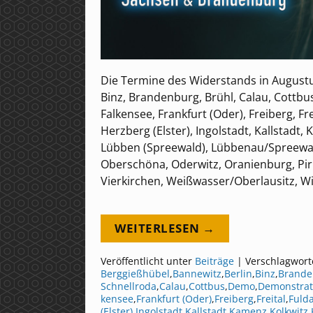
Die Termine des Widerstands in Augustu
Binz, Brandenburg, Brühl, Calau, Cottbus
Falkensee, Frankfurt (Oder), Freiberg, Fr
Herzberg (Elster), Ingolstadt, Kallstadt
Lübben (Spreewald), Lübbenau/Spreewald
Oberschöna, Oderwitz, Oranienburg, Pir
Vierkirchen, Weißwasser/Oberlausitz, 
WEITERLESEN →
Veröffentlicht unter
Beiträge
|
Verschlagwort
Berggießhübel
,
Bannewitz
,
Berlin
,
Binz
,
Brande
Schnellroda
,
Calau
,
Cottbus
,
Demo
,
Demonstrat
kensee
,
Frankfurt (Oder)
,
Freiberg
,
Freital
,
Fuld
(Elster)
,
Ingolstadt
,
Kallstadt
,
Kamenz
,
Kolkwitz
,