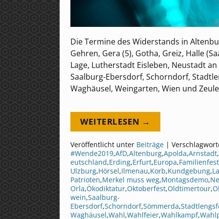
Die Termine des Widerstands in Altenburg 
Gehren, Gera (5), Gotha, Greiz, Halle (S
Lage, Lutherstadt Eisleben, Neustadt an 
Saalburg-Ebersdorf, Schorndorf, Stadtle
Waghäusel, Weingarten, Wien und Zeule
WEITERLESEN →
Veröffentlicht unter
Beiträge
|
Verschlagwort
#Wende2019
,
AfD
,
Altenburg
,
Apolda
,
Arnstadt
,
eutschland
,
Erding
,
Erfurt
,
Europa
,
Familienfest
Ulzburg
,
Hörsel
,
Ilmenau
,
Korb
,
Kundgebung
,
L
Patrioten
,
Merkel muss weg
,
Montagsdemo
,
Ne
Orla
,
Ökodiktatur
,
Oktoberfest
,
Oldtimertour
,
O
wein
,
Saalburg-
Ebersdorf
,
Schorndorf
,
Sömmerda
,
Stadtlengsf
Waghäusel
,
Wahl
,
Wahlfeier
,
Wahlkampf
,
Wahlp