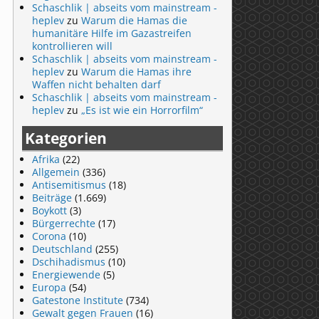
Schaschlik | abseits vom mainstream -
heplev
zu
Warum die Hamas die
humanitäre Hilfe im Gazastreifen
kontrollieren will
Schaschlik | abseits vom mainstream -
heplev
zu
Warum die Hamas ihre
Waffen nicht behalten darf
Schaschlik | abseits vom mainstream -
heplev
zu
„Es ist wie ein Horrorfilm“
Kategorien
Afrika
(22)
Allgemein
(336)
Antisemitismus
(18)
Beiträge
(1.669)
Boykott
(3)
Bürgerrechte
(17)
Corona
(10)
Deutschland
(255)
Dschihadismus
(10)
Energiewende
(5)
Europa
(54)
Gatestone Institute
(734)
Gewalt gegen Frauen
(16)