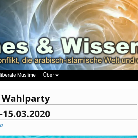
liberale Muslime
Über
:
Wahlparty
-15.03.2020
nz