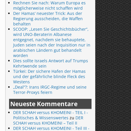
Rechnen Sie nach: Warum Europa es
möglicherweise nicht schaffen wird
Der Hamas‘ neuester Trick: Aus der
Regierung ausscheiden, die Waffen
behalten
SCOOP: „Lesen Sie Geschichtsbücher“,
wird UNO-Beraterin Albanese
entgegnet, nachdem sie behauptete,
Juden seien nach der Inquisition nur in
arabischen Ländern gut behandelt
worden
Dies sollte Israels Antwort auf Trumps
Kehrtwende sein
Türkei: Der sichere Hafen der Hamas
und der gefährliche blinde Fleck des
Westens
„Deal“?: Irans IRGC-Regime und seine
Terror-Proxys feiern
Neueste Kommentare
DER SCHAH versus KHOMEINI - TEIL I -
Politisches & Wissenswertes
zu
DER
SCHAH versus KHOMEINI – Teil II
DER SCHAH versus KHOMEINI - Teil III -