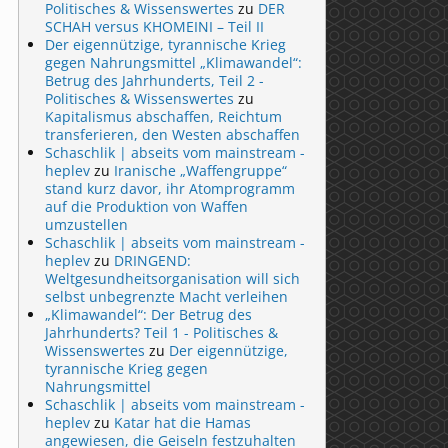
Politisches & Wissenswertes
zu
DER
SCHAH versus KHOMEINI – Teil II
Der eigennützige, tyrannische Krieg
gegen Nahrungsmittel „Klimawandel“:
Betrug des Jahrhunderts, Teil 2 -
Politisches & Wissenswertes
zu
Kapitalismus abschaffen, Reichtum
transferieren, den Westen abschaffen
Schaschlik | abseits vom mainstream -
heplev
zu
Iranische „Waffengruppe“
stand kurz davor, ihr Atomprogramm
auf die Produktion von Waffen
umzustellen
Schaschlik | abseits vom mainstream -
heplev
zu
DRINGEND:
Weltgesundheitsorganisation will sich
selbst unbegrenzte Macht verleihen
„Klimawandel“: Der Betrug des
Jahrhunderts? Teil 1 - Politisches &
Wissenswertes
zu
Der eigennützige,
tyrannische Krieg gegen
Nahrungsmittel
Schaschlik | abseits vom mainstream -
heplev
zu
Katar hat die Hamas
angewiesen, die Geiseln festzuhalten