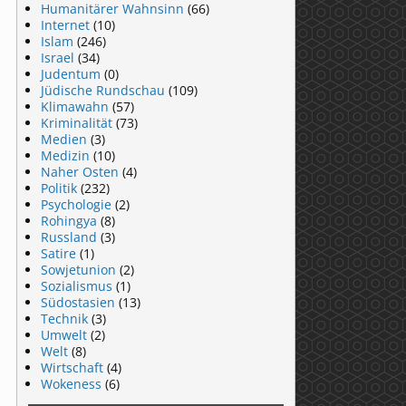
Humanitärer Wahnsinn
(66)
Internet
(10)
Islam
(246)
Israel
(34)
Judentum
(0)
Jüdische Rundschau
(109)
Klimawahn
(57)
Kriminalität
(73)
Medien
(3)
Medizin
(10)
Naher Osten
(4)
Politik
(232)
Psychologie
(2)
Rohingya
(8)
Russland
(3)
Satire
(1)
Sowjetunion
(2)
Sozialismus
(1)
Südostasien
(13)
Technik
(3)
Umwelt
(2)
Welt
(8)
Wirtschaft
(4)
Wokeness
(6)