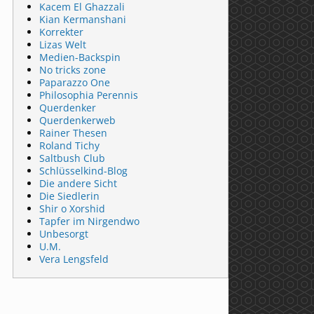
Kacem El Ghazzali
Kian Kermanshani
Korrekter
Lizas Welt
Medien-Backspin
No tricks zone
Paparazzo One
Philosophia Perennis
Querdenker
Querdenkerweb
Rainer Thesen
Roland Tichy
Saltbush Club
Schlüsselkind-Blog
Die andere Sicht
Die Siedlerin
Shir o Xorshid
Tapfer im Nirgendwo
Unbesorgt
U.M.
Vera Lengsfeld