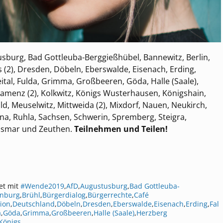
sburg, Bad Gottleuba-Berggießhübel, Bannewitz, Berlin,
 (2), Dresden, Döbeln, Eberswalde, Eisenach, Erding,
eital, Fulda, Grimma, Großbeeren, Göda, Halle (Saale),
, Kamenz (2), Kolkwitz, Königs Wusterhausen, Königshain,
, Meuselwitz, Mittweida (2), Mixdorf, Nauen, Neukirch,
na, Ruhla, Sachsen, Schwerin, Spremberg, Steigra,
Wismar und Zeuthen.
Teilnehmen und Teilen!
et mit
#Wende2019
,
AfD
,
Augustusburg
,
Bad Gottleuba-
nburg
,
Brühl
,
Bürgerdialog
,
Bürgerrechte
,
Café
ion
,
Deutschland
,
Döbeln
,
Dresden
,
Eberswalde
,
Eisenach
,
Erding
,
Fal
a
,
Göda
,
Grimma
,
Großbeeren
,
Halle (Saale)
,
Herzberg
Königs