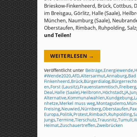
Brieskow-Finkenheerd, Brück, Cottbus, Dr
im Breisgau, Görlitz, Halle (Saale), Heil
München, Naumburg (Saale), Neubranden
Oberstaufen, Rimbach, Ruhpolding, Salz
und Teilen!
WEITERLESEN →
Veröffentlicht unter
Beiträge
,
Energiewende
,
H
#Wende2020
,
AfD
,
Altersarmut
,
Annaburg
,
Bad 
Finkenheerd
,
Brück
,
Bürgerdialog
,
Bürgerrecht
en
,
Forst (Lausitz)
,
Frauenstammtisch
,
Freiberg
Deal
,
Halle (Saale)
,
Heilbronn
,
Höchstadt
,
JA
,
Jun
Alternative
,
Kommunalwahlen
,
Kundgebung
,
L
nhetze
,
Merkel muss weg
,
Montagsdemo
,
Mün
Freising
,
Neuwied
,
Nürnberg
,
Oberstaufen
,
Pax
Europa
,
Politik
,
Protest
,
Rimbach
,
Ruhpolding
,
S
Jungs
,
Termine
,
Tierschutz
,
Trausnitz
,
Tumult
,
W
Heimat
,
Zuschauertreffen
,
Zweibrücken