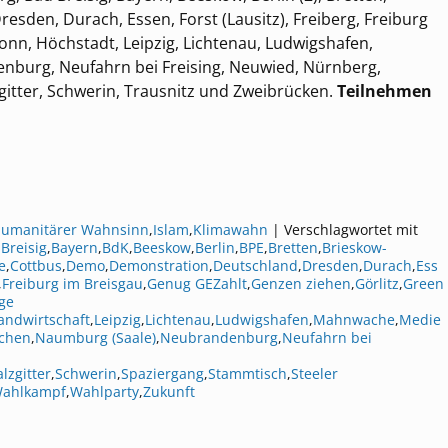
esden, Durach, Essen, Forst (Lausitz), Freiberg, Freiburg
bronn, Höchstadt, Leipzig, Lichtenau, Ludwigshafen,
burg, Neufahrn bei Freising, Neuwied, Nürnberg,
gitter, Schwerin, Trausnitz und Zweibrücken.
Teilnehmen
umanitärer Wahnsinn
,
Islam
,
Klimawahn
|
Verschlagwortet mit
Breisig
,
Bayern
,
BdK
,
Beeskow
,
Berlin
,
BPE
,
Bretten
,
Brieskow-
e
,
Cottbus
,
Demo
,
Demonstration
,
Deutschland
,
Dresden
,
Durach
,
Ess
,
Freiburg im Breisgau
,
Genug GEZahlt
,
Genzen ziehen
,
Görlitz
,
Green
ge
andwirtschaft
,
Leipzig
,
Lichtenau
,
Ludwigshafen
,
Mahnwache
,
Medie
chen
,
Naumburg (Saale)
,
Neubrandenburg
,
Neufahrn bei
alzgitter
,
Schwerin
,
Spaziergang
,
Stammtisch
,
Steeler
ahlkampf
,
Wahlparty
,
Zukunft