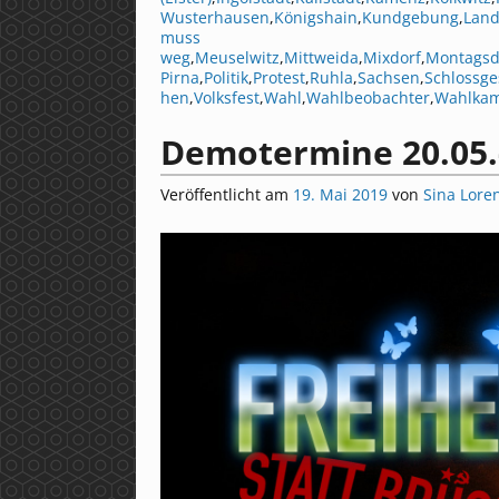
Wusterhausen
,
Königshain
,
Kundgebung
,
Land
muss
weg
,
Meuselwitz
,
Mittweida
,
Mixdorf
,
Montags
Pirna
,
Politik
,
Protest
,
Ruhla
,
Sachsen
,
Schlossg
hen
,
Volksfest
,
Wahl
,
Wahlbeobachter
,
Wahlka
Demotermine 20.05.
Veröffentlicht am
19. Mai 2019
von
Sina Lore