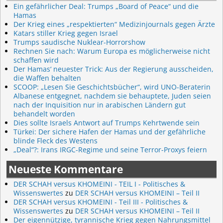
Ein gefährlicher Deal: Trumps „Board of Peace“ und die
Hamas
Der Krieg eines „respektierten“ Medizinjournals gegen Ärzte
Katars stiller Krieg gegen Israel
Trumps saudische Nuklear-Horrorshow
Rechnen Sie nach: Warum Europa es möglicherweise nicht
schaffen wird
Der Hamas‘ neuester Trick: Aus der Regierung ausscheiden,
die Waffen behalten
SCOOP: „Lesen Sie Geschichtsbücher“, wird UNO-Beraterin
Albanese entgegnet, nachdem sie behauptete, Juden seien
nach der Inquisition nur in arabischen Ländern gut
behandelt worden
Dies sollte Israels Antwort auf Trumps Kehrtwende sein
Türkei: Der sichere Hafen der Hamas und der gefährliche
blinde Fleck des Westens
„Deal“?: Irans IRGC-Regime und seine Terror-Proxys feiern
Neueste Kommentare
DER SCHAH versus KHOMEINI - TEIL I - Politisches &
Wissenswertes
zu
DER SCHAH versus KHOMEINI – Teil II
DER SCHAH versus KHOMEINI - Teil III - Politisches &
Wissenswertes
zu
DER SCHAH versus KHOMEINI – Teil II
Der eigennützige, tyrannische Krieg gegen Nahrungsmittel