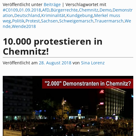
Veröffentlicht unter
Beiträge
|
Verschlagwortet mit
#C0109
,
01.09.2018
,
AfD
,
Bürgerrechte
,
Chemnitz
,
Demo
,
Demonstr
ation
,
Deutschland
,
Kriminalität
,
Kundgebung
,
Merkel muss
weg
,
Politik
,
Protest
,
Sachsen
,
Schweigemarsch
,
Trauermarsch
,
We
nde
,
Wende2018
10.000 protestieren in
Chemnitz!
Veröffentlicht am
28. August 2018
von
Sina Lorenz