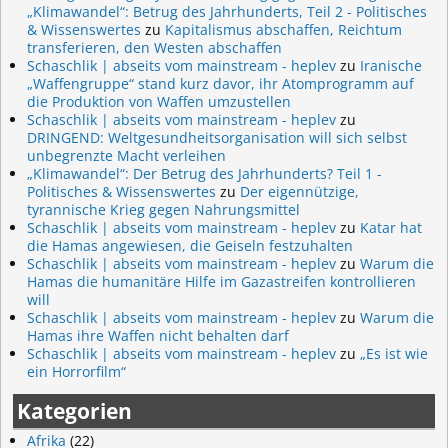
„Klimawandel“: Betrug des Jahrhunderts, Teil 2 - Politisches
& Wissenswertes
zu
Kapitalismus abschaffen, Reichtum
transferieren, den Westen abschaffen
Schaschlik | abseits vom mainstream - heplev
zu
Iranische
„Waffengruppe“ stand kurz davor, ihr Atomprogramm auf
die Produktion von Waffen umzustellen
Schaschlik | abseits vom mainstream - heplev
zu
DRINGEND: Weltgesundheitsorganisation will sich selbst
unbegrenzte Macht verleihen
„Klimawandel“: Der Betrug des Jahrhunderts? Teil 1 -
Politisches & Wissenswertes
zu
Der eigennützige,
tyrannische Krieg gegen Nahrungsmittel
Schaschlik | abseits vom mainstream - heplev
zu
Katar hat
die Hamas angewiesen, die Geiseln festzuhalten
Schaschlik | abseits vom mainstream - heplev
zu
Warum die
Hamas die humanitäre Hilfe im Gazastreifen kontrollieren
will
Schaschlik | abseits vom mainstream - heplev
zu
Warum die
Hamas ihre Waffen nicht behalten darf
Schaschlik | abseits vom mainstream - heplev
zu
„Es ist wie
ein Horrorfilm“
Kategorien
Afrika
(22)