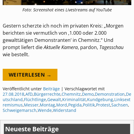
Foto: Screenshot eines Livestreams auf YouTube
Gestern scherzte ich noch im privaten Kreis: „Morgen
berichten sie vermutlich von ‚1.000 oder 2.000
gewalttätigen Demonstranten‘ in Chemnitz.“ Und
prompt liefert die
Aktuelle Kamera
, pardon,
Tagesschau
wie bestellt.
WEITERLESEN →
Veröffentlicht unter
Beiträge
|
Verschlagwortet mit
27.08.2018
,
AfD
,
Bürgerrechte
,
Chemnitz
,
Demo
,
Demonstration
,
De
utschland
,
Flüchtlinge
,
Gewalt
,
Kriminalität
,
Kundgebung
,
Linksext
remismus
,
Messer
,
Montag
,
Mord
,
Pegida
,
Politik
,
Protest
,
Sachsen
,
Schweigemarsch
,
Wende
,
Widerstand
Neueste Beiträge