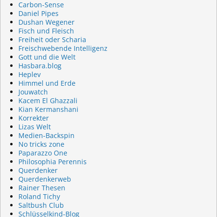
Carbon-Sense
Daniel Pipes
Dushan Wegener
Fisch und Fleisch
Freiheit oder Scharia
Freischwebende Intelligenz
Gott und die Welt
Hasbara.blog
Heplev
Himmel und Erde
Jouwatch
Kacem El Ghazzali
Kian Kermanshani
Korrekter
Lizas Welt
Medien-Backspin
No tricks zone
Paparazzo One
Philosophia Perennis
Querdenker
Querdenkerweb
Rainer Thesen
Roland Tichy
Saltbush Club
Schlüsselkind-Blog