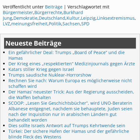
Veröffentlicht unter
Beiträge
|
Verschlagwortet mit
Bürgermeister
,
Bürgerrechte
,
Burkhard
Jung
,
Demokratie
,
Deutschland
,
Kultur
,
Leipzig
,
Linksextremismus
,
LVZ
,
meinungsfreiheit
,
Politik
,
Sachsen
,
SPD
Neueste Beiträge
Ein gefährlicher Deal: Trumps „Board of Peace“ und die
Hamas
Der Krieg eines „respektierten“ Medizinjournals gegen Ärzte
Katars stiller Krieg gegen Israel
Trumps saudische Nuklear-Horrorshow
Rechnen Sie nach: Warum Europa es möglicherweise nicht
schaffen wird
Der Hamas‘ neuester Trick: Aus der Regierung ausscheiden,
die Waffen behalten
SCOOP: „Lesen Sie Geschichtsbücher“, wird UNO-Beraterin
Albanese entgegnet, nachdem sie behauptete, Juden seien
nach der Inquisition nur in arabischen Ländern gut
behandelt worden
Dies sollte Israels Antwort auf Trumps Kehrtwende sein
Türkei: Der sichere Hafen der Hamas und der gefährliche
blinde Fleck des Westens