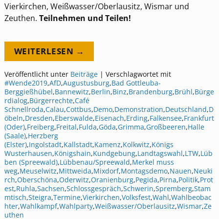
Vierkirchen, Weißwasser/Oberlausitz, Wismar und
Zeuthen.
Teilnehmen und Teilen!
WEITERLESEN →
Veröffentlicht unter
Beiträge
|
Verschlagwortet mit
#Wende2019
,
AfD
,
Augustusburg
,
Bad Gottleuba-
Berggießhübel
,
Bannewitz
,
Berlin
,
Binz
,
Brandenburg
,
Brühl
,
Bürge
rdialog
,
Bürgerrechte
,
Café
Schnellroda
,
Calau
,
Cottbus
,
Demo
,
Demonstration
,
Deutschland
,
D
öbeln
,
Dresden
,
Eberswalde
,
Eisenach
,
Erding
,
Falkensee
,
Frankfurt
(Oder)
,
Freiberg
,
Freital
,
Fulda
,
Göda
,
Grimma
,
Großbeeren
,
Halle
(Saale)
,
Herzberg
(Elster)
,
Ingolstadt
,
Kallstadt
,
Kamenz
,
Kolkwitz
,
Königs
Wusterhausen
,
Königshain
,
Kundgebung
,
Landtagswahl
,
LTW
,
Lüb
ben (Spreewald)
,
Lübbenau/Spreewald
,
Merkel muss
weg
,
Meuselwitz
,
Mittweida
,
Mixdorf
,
Montagsdemo
,
Nauen
,
Neuki
rch
,
Oberschöna
,
Oderwitz
,
Oranienburg
,
Pegida
,
Pirna
,
Politik
,
Prot
est
,
Ruhla
,
Sachsen
,
Schlossgespräch
,
Schwerin
,
Spremberg
,
Stam
mtisch
,
Steigra
,
Termine
,
Vierkirchen
,
Volksfest
,
Wahl
,
Wahlbeobac
hter
,
Wahlkampf
,
Wahlparty
,
Weißwasser/Oberlausitz
,
Wismar
,
Ze
uthen