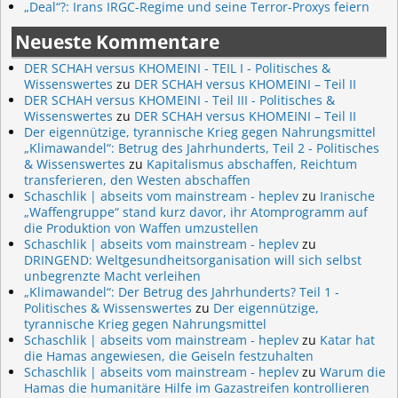
„Deal“?: Irans IRGC-Regime und seine Terror-Proxys feiern
Neueste Kommentare
DER SCHAH versus KHOMEINI - TEIL I - Politisches &
Wissenswertes
zu
DER SCHAH versus KHOMEINI – Teil II
DER SCHAH versus KHOMEINI - Teil III - Politisches &
Wissenswertes
zu
DER SCHAH versus KHOMEINI – Teil II
Der eigennützige, tyrannische Krieg gegen Nahrungsmittel
„Klimawandel“: Betrug des Jahrhunderts, Teil 2 - Politisches
& Wissenswertes
zu
Kapitalismus abschaffen, Reichtum
transferieren, den Westen abschaffen
Schaschlik | abseits vom mainstream - heplev
zu
Iranische
„Waffengruppe“ stand kurz davor, ihr Atomprogramm auf
die Produktion von Waffen umzustellen
Schaschlik | abseits vom mainstream - heplev
zu
DRINGEND: Weltgesundheitsorganisation will sich selbst
unbegrenzte Macht verleihen
„Klimawandel“: Der Betrug des Jahrhunderts? Teil 1 -
Politisches & Wissenswertes
zu
Der eigennützige,
tyrannische Krieg gegen Nahrungsmittel
Schaschlik | abseits vom mainstream - heplev
zu
Katar hat
die Hamas angewiesen, die Geiseln festzuhalten
Schaschlik | abseits vom mainstream - heplev
zu
Warum die
Hamas die humanitäre Hilfe im Gazastreifen kontrollieren