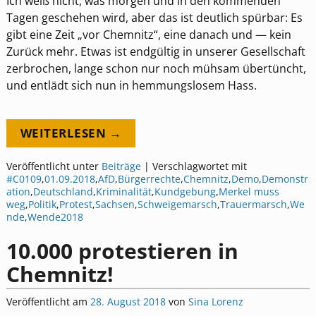
Ich weiß nicht, was morgen und in den kommenden
Tagen geschehen wird, aber das ist deutlich spürbar: Es
gibt eine Zeit „vor Chemnitz“, eine danach und — kein
Zurück mehr. Etwas ist endgültig in unserer Gesellschaft
zerbrochen, lange schon nur noch mühsam übertüncht,
und entlädt sich nun in hemmungslosem Hass.
WEITERLESEN →
Veröffentlicht unter
Beiträge
|
Verschlagwortet mit
#C0109
,
01.09.2018
,
AfD
,
Bürgerrechte
,
Chemnitz
,
Demo
,
Demonstr
ation
,
Deutschland
,
Kriminalität
,
Kundgebung
,
Merkel muss
weg
,
Politik
,
Protest
,
Sachsen
,
Schweigemarsch
,
Trauermarsch
,
We
nde
,
Wende2018
10.000 protestieren in
Chemnitz!
Veröffentlicht am
28. August 2018
von
Sina Lorenz