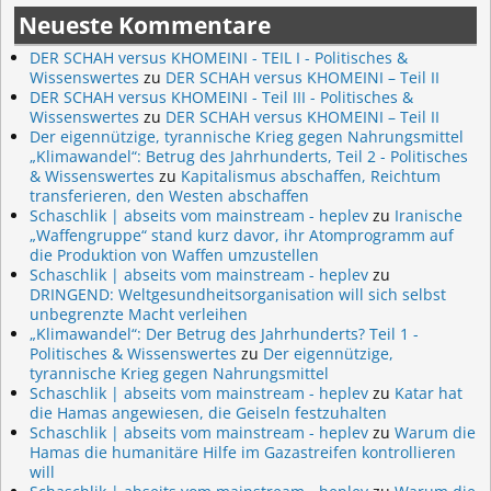
Neueste Kommentare
DER SCHAH versus KHOMEINI - TEIL I - Politisches &
Wissenswertes
zu
DER SCHAH versus KHOMEINI – Teil II
DER SCHAH versus KHOMEINI - Teil III - Politisches &
Wissenswertes
zu
DER SCHAH versus KHOMEINI – Teil II
Der eigennützige, tyrannische Krieg gegen Nahrungsmittel
„Klimawandel“: Betrug des Jahrhunderts, Teil 2 - Politisches
& Wissenswertes
zu
Kapitalismus abschaffen, Reichtum
transferieren, den Westen abschaffen
Schaschlik | abseits vom mainstream - heplev
zu
Iranische
„Waffengruppe“ stand kurz davor, ihr Atomprogramm auf
die Produktion von Waffen umzustellen
Schaschlik | abseits vom mainstream - heplev
zu
DRINGEND: Weltgesundheitsorganisation will sich selbst
unbegrenzte Macht verleihen
„Klimawandel“: Der Betrug des Jahrhunderts? Teil 1 -
Politisches & Wissenswertes
zu
Der eigennützige,
tyrannische Krieg gegen Nahrungsmittel
Schaschlik | abseits vom mainstream - heplev
zu
Katar hat
die Hamas angewiesen, die Geiseln festzuhalten
Schaschlik | abseits vom mainstream - heplev
zu
Warum die
Hamas die humanitäre Hilfe im Gazastreifen kontrollieren
will