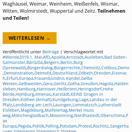
Waghäusel, Weimar, Weinheim, Weißenfels, Wismar,
Witten, Wolmirstedt, Wuppertal und Zeitz.
Teilnehmen
und Teilen!
WEITERLESEN →
Veröffentlicht unter
Beiträge
|
Verschlagwortet mit
#Wende2019
,
1. Mai
,
AfD
,
Apolda
,
Arnstadt
,
Ausleben
,
Bad Soden-
Salmünster
,
BärGiDa
,
Belgern
,
Berlin
,
Burg
(Spreewald)
,
Bürgerdialog
,
Bürgerrechte
,
Chemnitz
,
Cottbus
,
Demo
,
Demonstration
,
Detmold
,
Deutschland
,
Döbeln
,
Dresden
,
Eisenac
h
,
Erfurt
,
Europa
,
Frauenbündnis Kandel
,
Gelbe
Westen
,
Gelbwesten
,
Gera
,
Görlitz
,
Gotha
,
Greußen
,
Hagida
,
Halden
sleben
,
Hamburg
,
Hannover
,
Heilbronn
,
Heringsdorf
,
Hohe
Börde
,
Homburg
,
Ilmenau
,
Karstädt
,
KEINE Drogen in
Dresden
,
Köthen (Anhalt)
,
Kundgebung
,
Lage
,
Landau in der
Pfalz
,
Landsberg am Lech
,
Lauingen
,
Lommatzsch
,
Lutherstadt
Eisleben
,
Magdeburg
,
Maifeiertag
,
Merkel muss
weg
,
Mönchengladbach
,
Moosinning
,
Nordhastedt
,
Oberschöna
,
P
ax
Europa
,
Pegida
,
Politik
,
Polling
,
Potsdam
,
Protest
,
Rochlitz
,
Sangerha
usen
,
Sömmerda
,
Stammtisch
,
Storkow