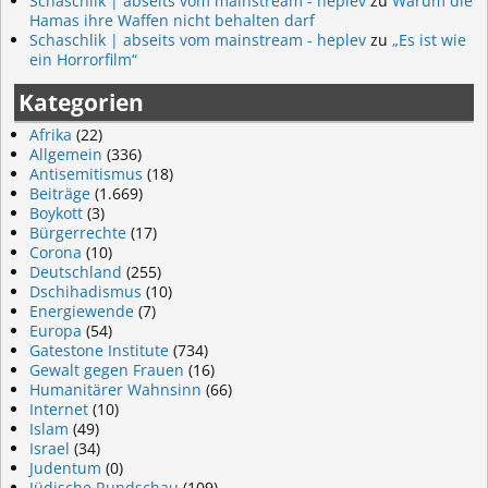
Schaschlik | abseits vom mainstream - heplev
zu
Warum die
Hamas ihre Waffen nicht behalten darf
Schaschlik | abseits vom mainstream - heplev
zu
„Es ist wie
ein Horrorfilm“
Kategorien
Afrika
(22)
Allgemein
(336)
Antisemitismus
(18)
Beiträge
(1.669)
Boykott
(3)
Bürgerrechte
(17)
Corona
(10)
Deutschland
(255)
Dschihadismus
(10)
Energiewende
(7)
Europa
(54)
Gatestone Institute
(734)
Gewalt gegen Frauen
(16)
Humanitärer Wahnsinn
(66)
Internet
(10)
Islam
(49)
Israel
(34)
Judentum
(0)
Jüdische Rundschau
(109)