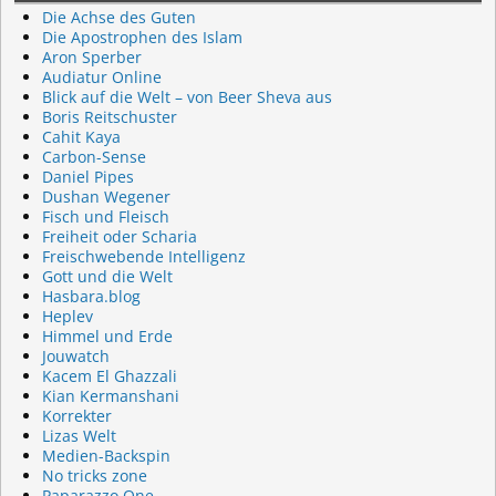
Die Achse des Guten
Die Apostrophen des Islam
Aron Sperber
Audiatur Online
Blick auf die Welt – von Beer Sheva aus
Boris Reitschuster
Cahit Kaya
Carbon-Sense
Daniel Pipes
Dushan Wegener
Fisch und Fleisch
Freiheit oder Scharia
Freischwebende Intelligenz
Gott und die Welt
Hasbara.blog
Heplev
Himmel und Erde
Jouwatch
Kacem El Ghazzali
Kian Kermanshani
Korrekter
Lizas Welt
Medien-Backspin
No tricks zone
Paparazzo One