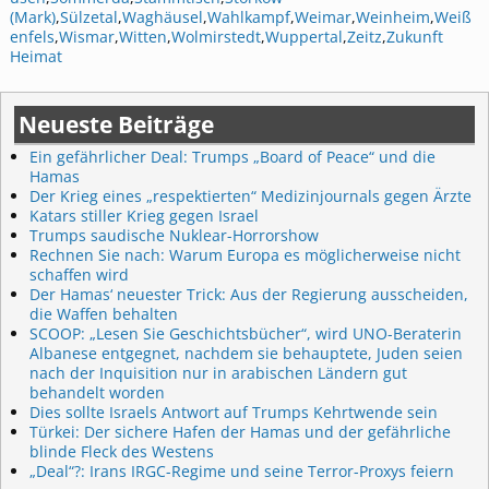
(Mark)
,
Sülzetal
,
Waghäusel
,
Wahlkampf
,
Weimar
,
Weinheim
,
Weiß
enfels
,
Wismar
,
Witten
,
Wolmirstedt
,
Wuppertal
,
Zeitz
,
Zukunft
Heimat
Neueste Beiträge
Ein gefährlicher Deal: Trumps „Board of Peace“ und die
Hamas
Der Krieg eines „respektierten“ Medizinjournals gegen Ärzte
Katars stiller Krieg gegen Israel
Trumps saudische Nuklear-Horrorshow
Rechnen Sie nach: Warum Europa es möglicherweise nicht
schaffen wird
Der Hamas‘ neuester Trick: Aus der Regierung ausscheiden,
die Waffen behalten
SCOOP: „Lesen Sie Geschichtsbücher“, wird UNO-Beraterin
Albanese entgegnet, nachdem sie behauptete, Juden seien
nach der Inquisition nur in arabischen Ländern gut
behandelt worden
Dies sollte Israels Antwort auf Trumps Kehrtwende sein
Türkei: Der sichere Hafen der Hamas und der gefährliche
blinde Fleck des Westens
„Deal“?: Irans IRGC-Regime und seine Terror-Proxys feiern