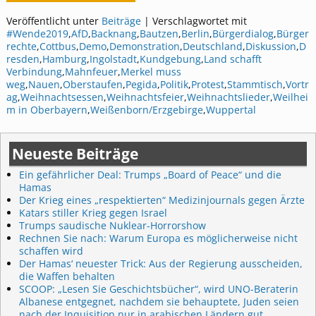
Veröffentlicht unter
Beiträge
|
Verschlagwortet mit
#Wende2019
,
AfD
,
Backnang
,
Bautzen
,
Berlin
,
Bürgerdialog
,
Bürger
rechte
,
Cottbus
,
Demo
,
Demonstration
,
Deutschland
,
Diskussion
,
D
resden
,
Hamburg
,
Ingolstadt
,
Kundgebung
,
Land schafft
Verbindung
,
Mahnfeuer
,
Merkel muss
weg
,
Nauen
,
Oberstaufen
,
Pegida
,
Politik
,
Protest
,
Stammtisch
,
Vortr
ag
,
Weihnachtsessen
,
Weihnachtsfeier
,
Weihnachtslieder
,
Weilhei
m in Oberbayern
,
Weißenborn/Erzgebirge
,
Wuppertal
Neueste Beiträge
Ein gefährlicher Deal: Trumps „Board of Peace“ und die
Hamas
Der Krieg eines „respektierten“ Medizinjournals gegen Ärzte
Katars stiller Krieg gegen Israel
Trumps saudische Nuklear-Horrorshow
Rechnen Sie nach: Warum Europa es möglicherweise nicht
schaffen wird
Der Hamas‘ neuester Trick: Aus der Regierung ausscheiden,
die Waffen behalten
SCOOP: „Lesen Sie Geschichtsbücher“, wird UNO-Beraterin
Albanese entgegnet, nachdem sie behauptete, Juden seien
nach der Inquisition nur in arabischen Ländern gut