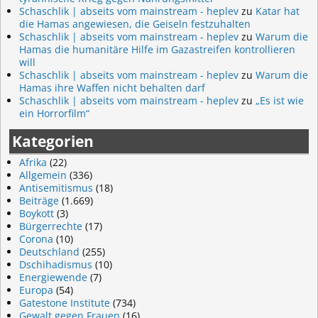
Schaschlik | abseits vom mainstream - heplev
zu
Katar hat
die Hamas angewiesen, die Geiseln festzuhalten
Schaschlik | abseits vom mainstream - heplev
zu
Warum die
Hamas die humanitäre Hilfe im Gazastreifen kontrollieren
will
Schaschlik | abseits vom mainstream - heplev
zu
Warum die
Hamas ihre Waffen nicht behalten darf
Schaschlik | abseits vom mainstream - heplev
zu
„Es ist wie
ein Horrorfilm“
Kategorien
Afrika
(22)
Allgemein
(336)
Antisemitismus
(18)
Beiträge
(1.669)
Boykott
(3)
Bürgerrechte
(17)
Corona
(10)
Deutschland
(255)
Dschihadismus
(10)
Energiewende
(7)
Europa
(54)
Gatestone Institute
(734)
Gewalt gegen Frauen
(16)