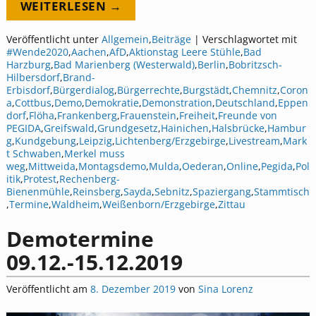
WEITERLESEN →
Veröffentlicht unter
Allgemein
,
Beiträge
|
Verschlagwortet mit
#Wende2020
,
Aachen
,
AfD
,
Aktionstag Leere Stühle
,
Bad
Harzburg
,
Bad Marienberg (Westerwald)
,
Berlin
,
Bobritzsch-
Hilbersdorf
,
Brand-
Erbisdorf
,
Bürgerdialog
,
Bürgerrechte
,
Burgstädt
,
Chemnitz
,
Coron
a
,
Cottbus
,
Demo
,
Demokratie
,
Demonstration
,
Deutschland
,
Eppen
dorf
,
Flöha
,
Frankenberg
,
Frauenstein
,
Freiheit
,
Freunde von
PEGIDA
,
Greifswald
,
Grundgesetz
,
Hainichen
,
Halsbrücke
,
Hambur
g
,
Kundgebung
,
Leipzig
,
Lichtenberg/Erzgebirge
,
Livestream
,
Mark
t Schwaben
,
Merkel muss
weg
,
Mittweida
,
Montagsdemo
,
Mulda
,
Oederan
,
Online
,
Pegida
,
Pol
itik
,
Protest
,
Rechenberg-
Bienenmühle
,
Reinsberg
,
Sayda
,
Sebnitz
,
Spaziergang
,
Stammtisch
,
Termine
,
Waldheim
,
Weißenborn/Erzgebirge
,
Zittau
Demotermine
09.12.-15.12.2019
Veröffentlicht am
8. Dezember 2019
von
Sina Lorenz