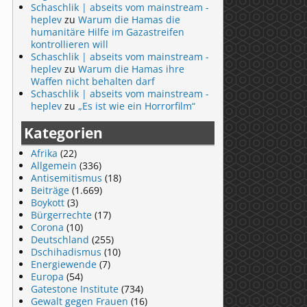
Schaschlik | abseits vom mainstream -
heplev
zu
Warum die Hamas die
humanitäre Hilfe im Gazastreifen
kontrollieren will
Schaschlik | abseits vom mainstream -
heplev
zu
Warum die Hamas ihre
Waffen nicht behalten darf
Schaschlik | abseits vom mainstream -
heplev
zu
„Es ist wie ein Horrorfilm“
Kategorien
Afrika
(22)
Allgemein
(336)
Antisemitismus
(18)
Beiträge
(1.669)
Boykott
(3)
Bürgerrechte
(17)
Corona
(10)
Deutschland
(255)
Dschihadismus
(10)
Energiewende
(7)
Europa
(54)
Gatestone Institute
(734)
Gewalt gegen Frauen
(16)