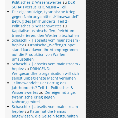
Politisches & Wissenswertes
zu
DER
SCHAH versus KHOMEINI – Teil II
Der eigennützige, tyrannische Krieg
gegen Nahrungsmittel „Klimawandel“:
Betrug des Jahrhunderts, Teil 2 -
Politisches & Wissenswertes
zu
Kapitalismus abschaffen, Reichtum
transferieren, den Westen abschaffen
Schaschlik | abseits vom mainstream -
heplev
zu
Iranische „Waffengruppe“
stand kurz davor, ihr Atomprogramm
auf die Produktion von Waffen
umzustellen
Schaschlik | abseits vom mainstream -
heplev
zu
DRINGEND:
Weltgesundheitsorganisation will sich
selbst unbegrenzte Macht verleihen
„Klimawandel“: Der Betrug des
Jahrhunderts? Teil 1 - Politisches &
Wissenswertes
zu
Der eigennützige,
tyrannische Krieg gegen
Nahrungsmittel
Schaschlik | abseits vom mainstream -
heplev
zu
Katar hat die Hamas
angewiesen, die Geiseln festzuhalten