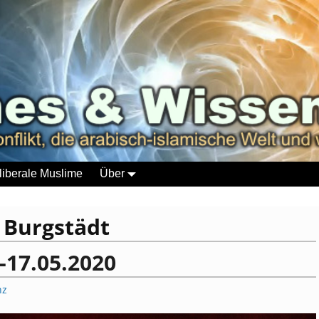
liberale Muslime
Über
:
Burgstädt
-17.05.2020
nz