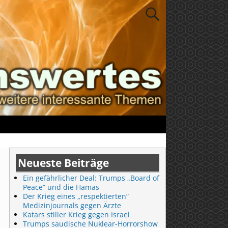
Neueste Beiträge
Ein gefährlicher Deal: Trumps „Board of
Peace“ und die Hamas
Der Krieg eines „respektierten“
Medizinjournals gegen Ärzte
Katars stiller Krieg gegen Israel
Trumps saudische Nuklear-Horrorshow