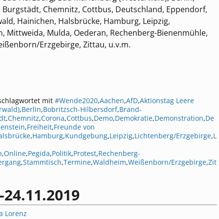
, Burgstädt, Chemnitz, Cottbus, Deutschland, Eppendorf,
wald, Hainichen, Halsbrücke, Hamburg, Leipzig,
n, Mittweida, Mulda, Oederan, Rechenberg-Bienenmühle,
ißenborn/Erzgebirge, Zittau, u.v.m.
schlagwortet mit
#Wende2020
,
Aachen
,
AfD
,
Aktionstag Leere
rwald)
,
Berlin
,
Bobritzsch-Hilbersdorf
,
Brand-
dt
,
Chemnitz
,
Corona
,
Cottbus
,
Demo
,
Demokratie
,
Demonstration
,
De
uenstein
,
Freiheit
,
Freunde von
alsbrücke
,
Hamburg
,
Kundgebung
,
Leipzig
,
Lichtenberg/Erzgebirge
,
L
n
,
Online
,
Pegida
,
Politik
,
Protest
,
Rechenberg-
ergang
,
Stammtisch
,
Termine
,
Waldheim
,
Weißenborn/Erzgebirge
,
Zit
-24.11.2019
a Lorenz