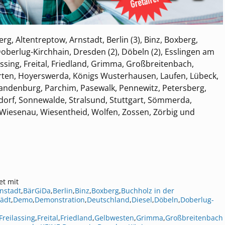
, Altentreptow, Arnstadt, Berlin (3), Binz, Boxberg,
oberlug-Kirchhain, Dresden (2), Döbeln (2), Esslingen am
assing, Freital, Friedland, Grimma, Großbreitenbach,
arten, Hoyerswerda, Königs Wusterhausen, Laufen, Lübeck,
ndenburg, Parchim, Pasewalk, Pennewitz, Petersberg,
sdorf, Sonnewalde, Stralsund, Stuttgart, Sömmerda,
 Wiesenau, Wiesentheid, Wolfen, Zossen, Zörbig und
et mit
nstadt
,
BärGiDa
,
Berlin
,
Binz
,
Boxberg
,
Buchholz in der
ädt
,
Demo
,
Demonstration
,
Deutschland
,
Diesel
,
Döbeln
,
Doberlug-
Freilassing
,
Freital
,
Friedland
,
Gelbwesten
,
Grimma
,
Großbreitenbach