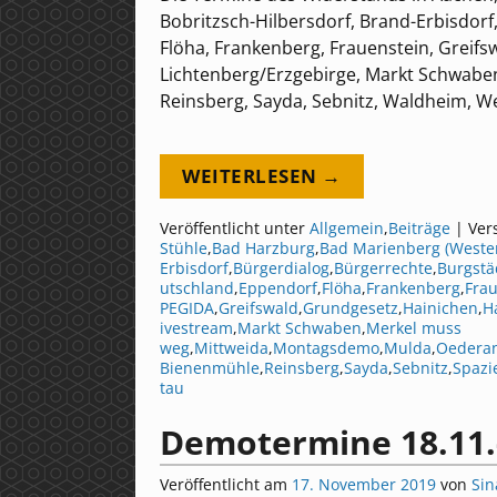
Bobritzsch-Hilbersdorf, Brand-Erbisdorf
Flöha, Frankenberg, Frauenstein, Greifs
Lichtenberg/Erzgebirge, Markt Schwabe
Reinsberg, Sayda, Sebnitz, Waldheim, We
WEITERLESEN →
Veröffentlicht unter
Allgemein
,
Beiträge
|
Ver
Stühle
,
Bad Harzburg
,
Bad Marienberg (Weste
Erbisdorf
,
Bürgerdialog
,
Bürgerrechte
,
Burgstä
utschland
,
Eppendorf
,
Flöha
,
Frankenberg
,
Fra
PEGIDA
,
Greifswald
,
Grundgesetz
,
Hainichen
,
H
ivestream
,
Markt Schwaben
,
Merkel muss
weg
,
Mittweida
,
Montagsdemo
,
Mulda
,
Oedera
Bienenmühle
,
Reinsberg
,
Sayda
,
Sebnitz
,
Spazi
tau
Demotermine 18.11.
Veröffentlicht am
17. November 2019
von
Sin