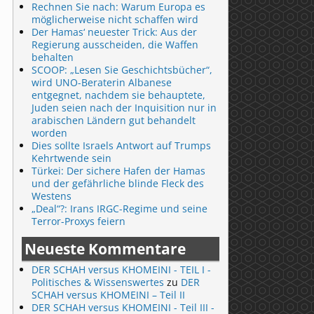
Rechnen Sie nach: Warum Europa es
möglicherweise nicht schaffen wird
Der Hamas‘ neuester Trick: Aus der
Regierung ausscheiden, die Waffen
behalten
SCOOP: „Lesen Sie Geschichtsbücher“,
wird UNO-Beraterin Albanese
entgegnet, nachdem sie behauptete,
Juden seien nach der Inquisition nur in
arabischen Ländern gut behandelt
worden
Dies sollte Israels Antwort auf Trumps
Kehrtwende sein
Türkei: Der sichere Hafen der Hamas
und der gefährliche blinde Fleck des
Westens
„Deal“?: Irans IRGC-Regime und seine
Terror-Proxys feiern
Neueste Kommentare
DER SCHAH versus KHOMEINI - TEIL I -
Politisches & Wissenswertes
zu
DER
SCHAH versus KHOMEINI – Teil II
DER SCHAH versus KHOMEINI - Teil III -