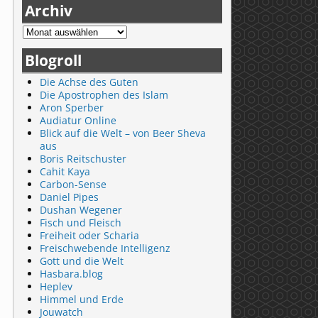
Archiv
Blogroll
Die Achse des Guten
Die Apostrophen des Islam
Aron Sperber
Audiatur Online
Blick auf die Welt – von Beer Sheva
aus
Boris Reitschuster
Cahit Kaya
Carbon-Sense
Daniel Pipes
Dushan Wegener
Fisch und Fleisch
Freiheit oder Scharia
Freischwebende Intelligenz
Gott und die Welt
Hasbara.blog
Heplev
Himmel und Erde
Jouwatch