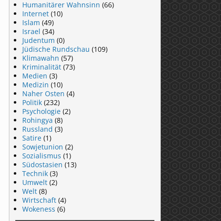
Humanitärer Wahnsinn
(66)
Internet
(10)
Islam
(49)
Israel
(34)
Judentum
(0)
Jüdische Rundschau
(109)
Klimawahn
(57)
Kriminalität
(73)
Medien
(3)
Medizin
(10)
Naher Osten
(4)
Politik
(232)
Psychologie
(2)
Rohingya
(8)
Russland
(3)
Satire
(1)
Sowjetunion
(2)
Sozialismus
(1)
Südostasien
(13)
Technik
(3)
Umwelt
(2)
Welt
(8)
Wirtschaft
(4)
Wokeness
(6)