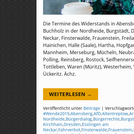
Die Termine des Widerstands in Abensberg
Buchholz in der Nordheide, Burgstädt, D
Neckar, Finsterwalde, Frauenstein, Freil
Hainichen, Halle (Saale), Hartha, Hopfg
Mannheim, Merseburg, Mücheln, Neubra
Polling, Reinsberg, Rostock, Seifhenner
Tottleben, Waren (Müritz), Westerheim,
Ückeritz. Ächz.
WEITERLESEN →
Veröffentlicht unter
Beiträge
|
Verschlagwort
#Wende2019
,
Abensberg
,
AfD
,
Altentreptow
,
Ar
Nordheide
,
Bürgerdialog
,
Bürgerrechte
,
Burgst
Kirchhain
,
Dresden
,
Esslingen am
Neckar
,
Fahrverbot
,
Finsterwalde
,
Frauenstein
,