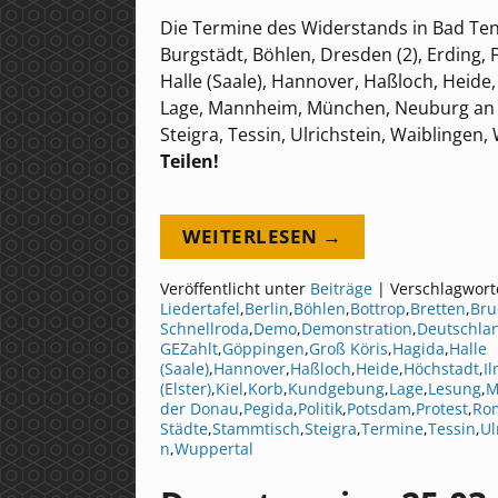
Die Termine des Widerstands in Bad Tenns
Burgstädt, Böhlen, Dresden (2), Erding, 
Halle (Saale), Hannover, Haßloch, Heide, 
Lage, Mannheim, München, Neuburg an 
Steigra, Tessin, Ulrichstein, Waiblinge
Teilen!
WEITERLESEN →
Veröffentlicht unter
Beiträge
|
Verschlagwort
Liedertafel
,
Berlin
,
Böhlen
,
Bottrop
,
Bretten
,
Bru
Schnellroda
,
Demo
,
Demonstration
,
Deutschla
GEZahlt
,
Göppingen
,
Groß Köris
,
Hagida
,
Halle
(Saale)
,
Hannover
,
Haßloch
,
Heide
,
Höchstadt
,
I
(Elster)
,
Kiel
,
Korb
,
Kundgebung
,
Lage
,
Lesung
,
M
der Donau
,
Pegida
,
Politik
,
Potsdam
,
Protest
,
Ro
Städte
,
Stammtisch
,
Steigra
,
Termine
,
Tessin
,
Ul
n
,
Wuppertal