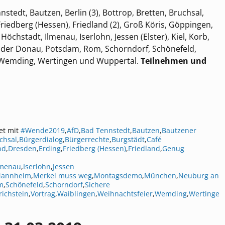
tedt, Bautzen, Berlin (3), Bottrop, Bretten, Bruchsal,
Friedberg (Hessen), Friedland (2), Groß Köris, Göppingen,
Höchstadt, Ilmenau, Iserlohn, Jessen (Elster), Kiel, Korb,
der Donau, Potsdam, Rom, Schorndorf, Schönefeld,
n, Wemding, Wertingen und Wuppertal.
Teilnehmen und
et mit
#Wende2019
,
AfD
,
Bad Tennstedt
,
Bautzen
,
Bautzener
chsal
,
Bürgerdialog
,
Bürgerrechte
,
Burgstädt
,
Café
nd
,
Dresden
,
Erding
,
Friedberg (Hessen)
,
Friedland
,
Genug
lmenau
,
Iserlohn
,
Jessen
annheim
,
Merkel muss weg
,
Montagsdemo
,
München
,
Neuburg an
m
,
Schönefeld
,
Schorndorf
,
Sichere
richstein
,
Vortrag
,
Waiblingen
,
Weihnachtsfeier
,
Wemding
,
Wertinge