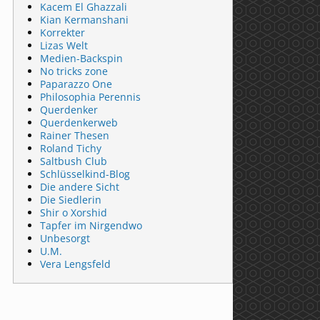
Kacem El Ghazzali
Kian Kermanshani
Korrekter
Lizas Welt
Medien-Backspin
No tricks zone
Paparazzo One
Philosophia Perennis
Querdenker
Querdenkerweb
Rainer Thesen
Roland Tichy
Saltbush Club
Schlüsselkind-Blog
Die andere Sicht
Die Siedlerin
Shir o Xorshid
Tapfer im Nirgendwo
Unbesorgt
U.M.
Vera Lengsfeld