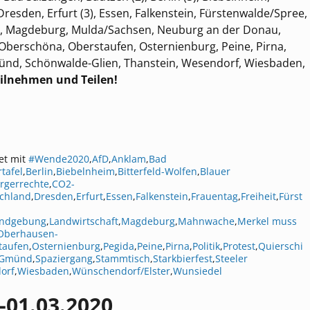
Dresden, Erfurt (3), Essen, Falkenstein, Fürstenwalde/Spree,
l, Magdeburg, Mulda/Sachsen, Neuburg an der Donau,
berschöna, Oberstaufen, Osternienburg, Peine, Pirna,
ünd, Schönwalde-Glien, Thanstein, Wesendorf, Wiesbaden,
ilnehmen und Teilen!
et mit
#Wende2020
,
AfD
,
Anklam
,
Bad
tafel
,
Berlin
,
Biebelnheim
,
Bitterfeld-Wolfen
,
Blauer
rgerrechte
,
CO2-
chland
,
Dresden
,
Erfurt
,
Essen
,
Falkenstein
,
Frauentag
,
Freiheit
,
Fürst
ndgebung
,
Landwirtschaft
,
Magdeburg
,
Mahnwache
,
Merkel muss
Oberhausen-
taufen
,
Osternienburg
,
Pegida
,
Peine
,
Pirna
,
Politik
,
Protest
,
Quierschi
 Gmünd
,
Spaziergang
,
Stammtisch
,
Starkbierfest
,
Steeler
orf
,
Wiesbaden
,
Wünschendorf/Elster
,
Wunsiedel
-01.03.2020