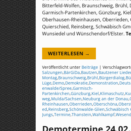
Bitterfeld-Wolfen, Braunschweig, Brühl, 
Garmisch-Partenkirchen, Günzburg, Kie
Oberhausen-Rheinhausen, Oberrieden, O
Quierschied, Reinsberg, Schwäbisch Gm
Wunsiedel und Wünschendorf/Elster.
Te
WEITERLESEN →
Veröffentlicht unter
Beiträge
|
Verschlagwort
Salzungen
,
BärGiDa
,
Bautzen
,
Bautzener Lieder
Montag
,
Braunschweig
,
Brühl
,
Bürgerdialog
,
Bü
Lüge
,
Demo
,
Demokratie
,
Demonstration
,
Deuts
enwalde/Spree
,
Garmisch-
Partenkirchen
,
Günzburg
,
Kiel
,
Klimaschutz
,
Ku
weg
,
Mulda/Sachsen
,
Neuburg an der Donau
,
Rheinhausen
,
Oberrieden
,
Oberschöna
,
Obers
ed
,
Reinsberg
,
Schönwalde-Glien
,
Schwäbisch
Jungs
,
Termine
,
Thanstein
,
Wahlkampf
,
Wesend
Demotermine 24.02.