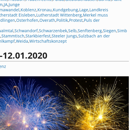
am
,
JA
,
Junge
imawandel
,
Koblenz
,
Kronau
,
Kundgebung
,
Lage
,
Landkreis
therstadt Eisleben
,
Lutherstadt Wittenberg
,
Merkel muss
dlingen
,
Osterhofen
,
Overath
,
Politik
,
Protest
,
Puls der
almtal
,
Schwandorf
,
Schwarzenbek
,
Selb
,
Senftenberg
,
Siegen
,
Simb
g
,
Stammtisch
,
Starkbierfest
,
Steeler Jungs
,
Sulzbach an der
hlkampf
,
Weida
,
Wirtschaftskonzept
-12.01.2020
enz