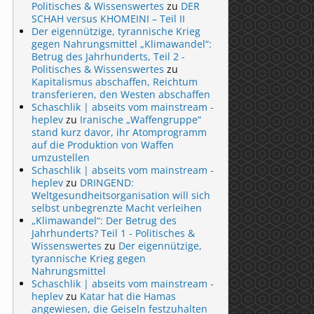
Politisches & Wissenswertes
zu
DER
SCHAH versus KHOMEINI – Teil II
Der eigennützige, tyrannische Krieg
gegen Nahrungsmittel „Klimawandel“:
Betrug des Jahrhunderts, Teil 2 -
Politisches & Wissenswertes
zu
Kapitalismus abschaffen, Reichtum
transferieren, den Westen abschaffen
Schaschlik | abseits vom mainstream -
heplev
zu
Iranische „Waffengruppe“
stand kurz davor, ihr Atomprogramm
auf die Produktion von Waffen
umzustellen
Schaschlik | abseits vom mainstream -
heplev
zu
DRINGEND:
Weltgesundheitsorganisation will sich
selbst unbegrenzte Macht verleihen
„Klimawandel“: Der Betrug des
Jahrhunderts? Teil 1 - Politisches &
Wissenswertes
zu
Der eigennützige,
tyrannische Krieg gegen
Nahrungsmittel
Schaschlik | abseits vom mainstream -
heplev
zu
Katar hat die Hamas
angewiesen, die Geiseln festzuhalten