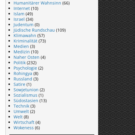
Humanitärer Wahnsinn
(66)
Internet
(10)
Islam
(49)
Israel
(34)
Judentum
(0)
Jüdische Rundschau
(109)
Klimawahn
(57)
Kriminalität
(73)
Medien
(3)
Medizin
(10)
Naher Osten
(4)
Politik
(232)
Psychologie
(2)
Rohingya
(8)
Russland
(3)
Satire
(1)
Sowjetunion
(2)
Sozialismus
(1)
Südostasien
(13)
Technik
(3)
Umwelt
(2)
Welt
(8)
Wirtschaft
(4)
Wokeness
(6)