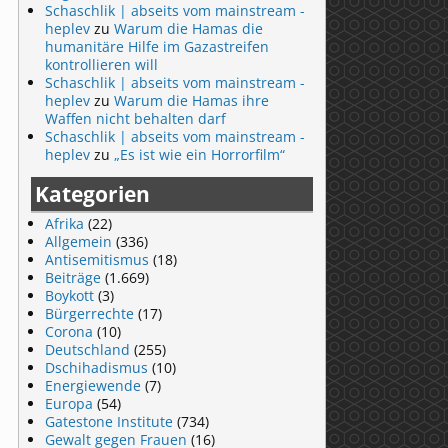
Schaschlik | abseits vom mainstream -
heplev
zu
Warum die Hamas die
humanitäre Hilfe im Gazastreifen
kontrollieren will
Schaschlik | abseits vom mainstream -
heplev
zu
Warum die Hamas ihre
Waffen nicht behalten darf
Schaschlik | abseits vom mainstream -
heplev
zu
„Es ist wie ein Horrorfilm“
Kategorien
Afrika
(22)
Allgemein
(336)
Antisemitismus
(18)
Beiträge
(1.669)
Boykott
(3)
Bürgerrechte
(17)
Corona
(10)
Deutschland
(255)
Dschihadismus
(10)
Energiewende
(7)
Europa
(54)
Gatestone Institute
(734)
Gewalt gegen Frauen
(16)