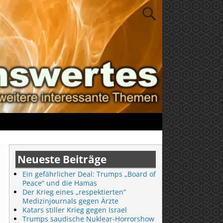
Neueste Beiträge
Ein gefährlicher Deal: Trumps „Board of
Peace“ und die Hamas
Der Krieg eines „respektierten“
Medizinjournals gegen Ärzte
Katars stiller Krieg gegen Israel
Trumps saudische Nuklear-Horrorshow