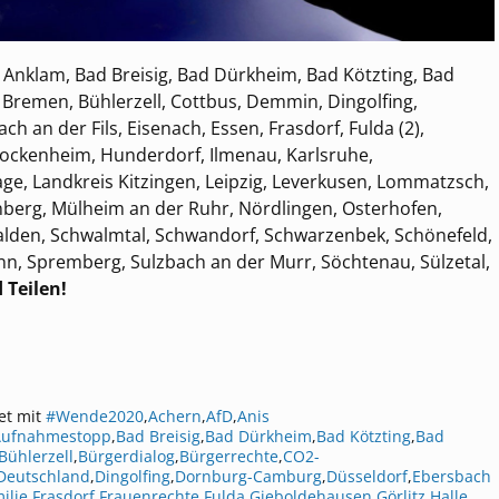
 Anklam, Bad Breisig, Bad Dürkheim, Bad Kötzting, Bad
, Bremen, Bühlerzell, Cottbus, Demmin, Dingolfing,
 an der Fils, Eisenach, Essen, Frasdorf, Fulda (2),
 Hockenheim, Hunderdorf, Ilmenau, Karlsruhe,
ge, Landkreis Kitzingen, Leipzig, Leverkusen, Lommatzsch,
nberg, Mülheim an der Ruhr, Nördlingen, Osterhofen,
kalden, Schwalmtal, Schwandorf, Schwarzenbek, Schönefeld,
nn, Spremberg, Sulzbach an der Murr, Söchtenau, Sülzetal,
 Teilen!
et mit
#Wende2020
,
Achern
,
AfD
,
Anis
Aufnahmestopp
,
Bad Breisig
,
Bad Dürkheim
,
Bad Kötzting
,
Bad
Bühlerzell
,
Bürgerdialog
,
Bürgerrechte
,
CO2-
Deutschland
,
Dingolfing
,
Dornburg-Camburg
,
Düsseldorf
,
Ebersbach
ilie
,
Frasdorf
,
Frauenrechte
,
Fulda
,
Gieboldehausen
,
Görlitz
,
Halle