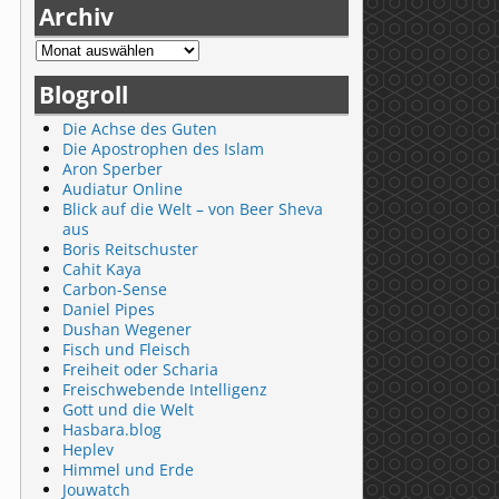
Archiv
Blogroll
Die Achse des Guten
Die Apostrophen des Islam
Aron Sperber
Audiatur Online
Blick auf die Welt – von Beer Sheva
aus
Boris Reitschuster
Cahit Kaya
Carbon-Sense
Daniel Pipes
Dushan Wegener
Fisch und Fleisch
Freiheit oder Scharia
Freischwebende Intelligenz
Gott und die Welt
Hasbara.blog
Heplev
Himmel und Erde
Jouwatch