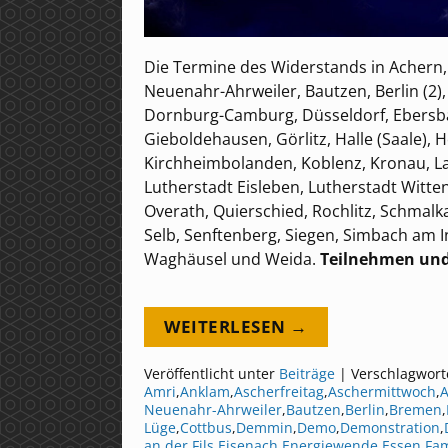
Die Termine des Widerstands in Achern,
Neuenahr-Ahrweiler, Bautzen, Berlin (2)
Dornburg-Camburg, Düsseldorf, Ebersbach
Gieboldehausen, Görlitz, Halle (Saale),
Kirchheimbolanden, Koblenz, Kronau, La
Lutherstadt Eisleben, Lutherstadt Witte
Overath, Quierschied, Rochlitz, Schmal
Selb, Senftenberg, Siegen, Simbach am I
Waghäusel und Weida.
Teilnehmen und
WEITERLESEN →
Veröffentlicht unter
Beiträge
|
Verschlagwort
Amri
,
Anklam
,
Ascherfreitag
,
Aschermittwoch
,
Neuenahr-Ahrweiler
,
Bautzen
,
Berlin
,
Bremen
,
Lüge
,
Cottbus
,
Demmin
,
Demo
,
Demonstration
,
an der Fils
,
Eisenach
,
Energiewende
,
Essen
,
Fam