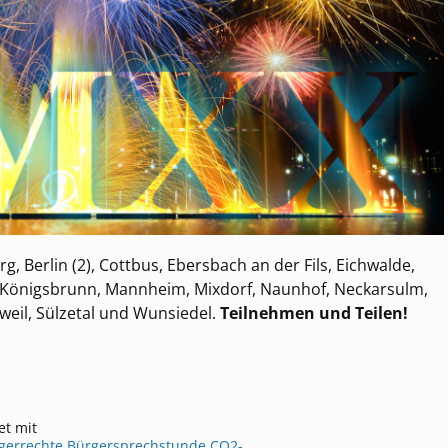
 Berlin (2), Cottbus, Ebersbach an der Fils, Eichwalde,
 Königsbrunn, Mannheim, Mixdorf, Naunhof, Neckarsulm,
weil, Sülzetal und Wunsiedel.
Teilnehmen und Teilen!
et mit
gerrechte
,
Bürgersprechstunde
,
CO2-