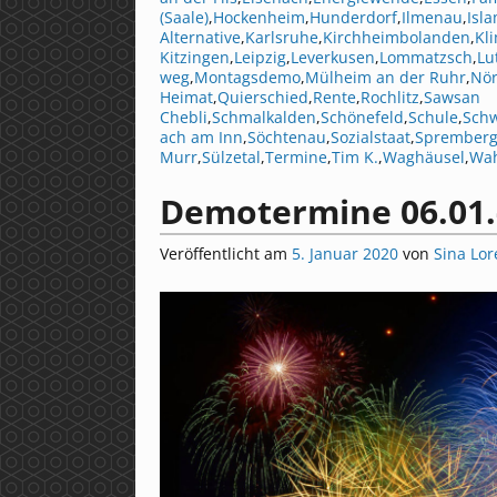
(Saale)
,
Hockenheim
,
Hunderdorf
,
Ilmenau
,
Isl
Alternative
,
Karlsruhe
,
Kirchheimbolanden
,
Kl
Kitzingen
,
Leipzig
,
Leverkusen
,
Lommatzsch
,
Lu
weg
,
Montagsdemo
,
Mülheim an der Ruhr
,
Nör
Heimat
,
Quierschied
,
Rente
,
Rochlitz
,
Sawsan
Chebli
,
Schmalkalden
,
Schönefeld
,
Schule
,
Schw
ach am Inn
,
Söchtenau
,
Sozialstaat
,
Sprember
Murr
,
Sülzetal
,
Termine
,
Tim K.
,
Waghäusel
,
Wa
Demotermine 06.01.
Veröffentlicht am
5. Januar 2020
von
Sina Lor