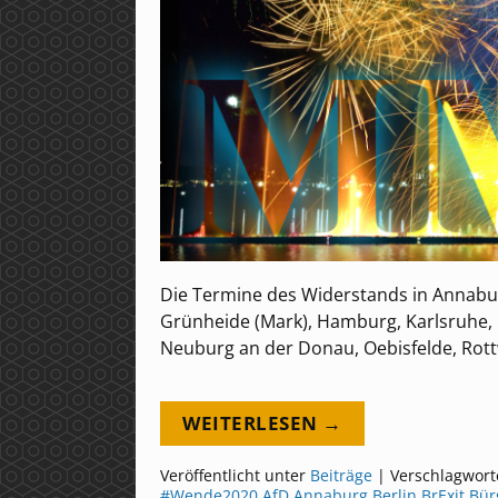
Die Termine des Widerstands in Annaburg,
Grünheide (Mark), Hamburg, Karlsruhe,
Neuburg an der Donau, Oebisfelde, Rott
WEITERLESEN →
Veröffentlicht unter
Beiträge
|
Verschlagwort
#Wende2020
,
AfD
,
Annaburg
,
Berlin
,
BrExit
,
Bür