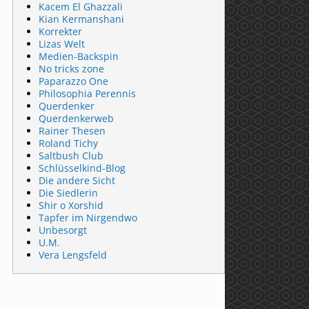
Kacem El Ghazzali
Kian Kermanshani
Korrekter
Lizas Welt
Medien-Backspin
No tricks zone
Paparazzo One
Philosophia Perennis
Querdenker
Querdenkerweb
Rainer Thesen
Roland Tichy
Saltbush Club
Schlüsselkind-Blog
Die andere Sicht
Die Siedlerin
Shir o Xorshid
Tapfer im Nirgendwo
Unbesorgt
U.M.
Vera Lengsfeld