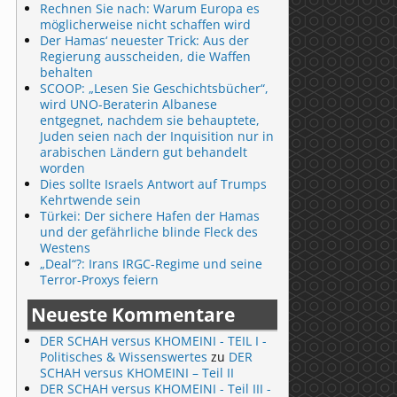
Rechnen Sie nach: Warum Europa es
möglicherweise nicht schaffen wird
Der Hamas‘ neuester Trick: Aus der
Regierung ausscheiden, die Waffen
behalten
SCOOP: „Lesen Sie Geschichtsbücher“,
wird UNO-Beraterin Albanese
entgegnet, nachdem sie behauptete,
Juden seien nach der Inquisition nur in
arabischen Ländern gut behandelt
worden
Dies sollte Israels Antwort auf Trumps
Kehrtwende sein
Türkei: Der sichere Hafen der Hamas
und der gefährliche blinde Fleck des
Westens
„Deal“?: Irans IRGC-Regime und seine
Terror-Proxys feiern
Neueste Kommentare
DER SCHAH versus KHOMEINI - TEIL I -
Politisches & Wissenswertes
zu
DER
SCHAH versus KHOMEINI – Teil II
DER SCHAH versus KHOMEINI - Teil III -