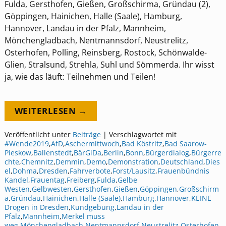
Fulda, Gersthofen, Gießen, Großschirma, Gründau (2),
Göppingen, Hainichen, Halle (Saale), Hamburg,
Hannover, Landau in der Pfalz, Mannheim,
Mönchengladbach, Nentmannsdorf, Neustrelitz,
Osterhofen, Polling, Reinsberg, Rostock, Schönwalde-
Glien, Stralsund, Strehla, Suhl und Sömmerda. Ihr wisst
ja, wie das läuft: Teilnehmen und Teilen!
WEITERLESEN →
Veröffentlicht unter
Beiträge
|
Verschlagwortet mit
#Wende2019
,
AfD
,
Aschermittwoch
,
Bad Köstritz
,
Bad Saarow-
Pieskow
,
Ballenstedt
,
BärGiDa
,
Berlin
,
Bonn
,
Bürgerdialog
,
Bürgerre
chte
,
Chemnitz
,
Demmin
,
Demo
,
Demonstration
,
Deutschland
,
Dies
el
,
Dohma
,
Dresden
,
Fahrverbote
,
Forst/Lausitz
,
Frauenbündnis
Kandel
,
Frauentag
,
Freiberg
,
Fulda
,
Gelbe
Westen
,
Gelbwesten
,
Gersthofen
,
Gießen
,
Göppingen
,
Großschirm
a
,
Gründau
,
Hainichen
,
Halle (Saale)
,
Hamburg
,
Hannover
,
KEINE
Drogen in Dresden
,
Kundgebung
,
Landau in der
Pfalz
,
Mannheim
,
Merkel muss
weg
,
Mönchengladbach
,
Nentmannsdorf
,
Neustrelitz
,
Osterhofen
,