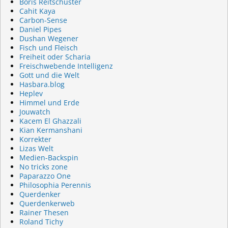
Boris Reitschuster
Cahit Kaya
Carbon-Sense
Daniel Pipes
Dushan Wegener
Fisch und Fleisch
Freiheit oder Scharia
Freischwebende Intelligenz
Gott und die Welt
Hasbara.blog
Heplev
Himmel und Erde
Jouwatch
Kacem El Ghazzali
Kian Kermanshani
Korrekter
Lizas Welt
Medien-Backspin
No tricks zone
Paparazzo One
Philosophia Perennis
Querdenker
Querdenkerweb
Rainer Thesen
Roland Tichy