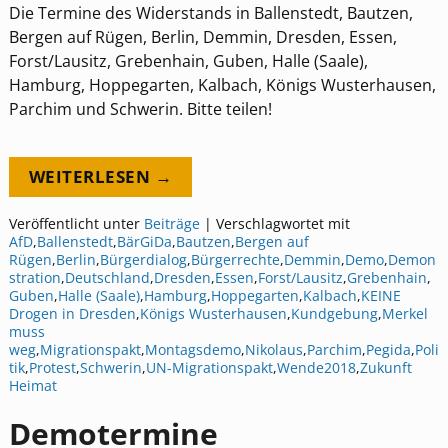
Die Termine des Widerstands in Ballenstedt, Bautzen,
Bergen auf Rügen, Berlin, Demmin, Dresden, Essen,
Forst/Lausitz, Grebenhain, Guben, Halle (Saale),
Hamburg, Hoppegarten, Kalbach, Königs Wusterhausen,
Parchim und Schwerin. Bitte teilen!
WEITERLESEN →
Veröffentlicht unter
Beiträge
|
Verschlagwortet mit
AfD
,
Ballenstedt
,
BärGiDa
,
Bautzen
,
Bergen auf
Rügen
,
Berlin
,
Bürgerdialog
,
Bürgerrechte
,
Demmin
,
Demo
,
Demon
stration
,
Deutschland
,
Dresden
,
Essen
,
Forst/Lausitz
,
Grebenhain
,
Guben
,
Halle (Saale)
,
Hamburg
,
Hoppegarten
,
Kalbach
,
KEINE
Drogen in Dresden
,
Königs Wusterhausen
,
Kundgebung
,
Merkel
muss
weg
,
Migrationspakt
,
Montagsdemo
,
Nikolaus
,
Parchim
,
Pegida
,
Poli
tik
,
Protest
,
Schwerin
,
UN-Migrationspakt
,
Wende2018
,
Zukunft
Heimat
Demotermine