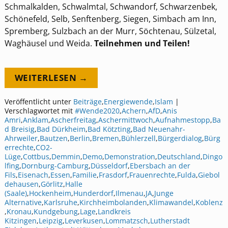
Schmalkalden, Schwalmtal, Schwandorf, Schwarzenbek,
Schönefeld, Selb, Senftenberg, Siegen, Simbach am Inn,
Spremberg, Sulzbach an der Murr, Söchtenau, Sülzetal,
Waghäusel und Weida.
Teilnehmen und Teilen!
WEITERLESEN →
Veröffentlicht unter
Beiträge
,
Energiewende
,
Islam
|
Verschlagwortet mit
#Wende2020
,
Achern
,
AfD
,
Anis
Amri
,
Anklam
,
Ascherfreitag
,
Aschermittwoch
,
Aufnahmestopp
,
Ba
d Breisig
,
Bad Dürkheim
,
Bad Kötzting
,
Bad Neuenahr-
Ahrweiler
,
Bautzen
,
Berlin
,
Bremen
,
Bühlerzell
,
Bürgerdialog
,
Bürg
errechte
,
CO2-
Lüge
,
Cottbus
,
Demmin
,
Demo
,
Demonstration
,
Deutschland
,
Dingo
lfing
,
Dornburg-Camburg
,
Düsseldorf
,
Ebersbach an der
Fils
,
Eisenach
,
Essen
,
Familie
,
Frasdorf
,
Frauenrechte
,
Fulda
,
Giebol
dehausen
,
Görlitz
,
Halle
(Saale)
,
Hockenheim
,
Hunderdorf
,
Ilmenau
,
JA
,
Junge
Alternative
,
Karlsruhe
,
Kirchheimbolanden
,
Klimawandel
,
Koblenz
,
Kronau
,
Kundgebung
,
Lage
,
Landkreis
Kitzingen
,
Leipzig
,
Leverkusen
,
Lommatzsch
,
Lutherstadt