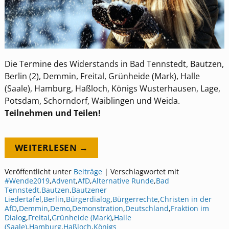
Die Termine des Widerstands in Bad Tennstedt, Bautzen,
Berlin (2), Demmin, Freital, Grünheide (Mark), Halle
(Saale), Hamburg, Haßloch, Königs Wusterhausen, Lage,
Potsdam, Schorndorf, Waiblingen und Weida.
Teilnehmen und Teilen!
WEITERLESEN →
Veröffentlicht unter
Beiträge
|
Verschlagwortet mit
#Wende2019
,
Advent
,
AfD
,
Alternative Runde
,
Bad
Tennstedt
,
Bautzen
,
Bautzener
Liedertafel
,
Berlin
,
Bürgerdialog
,
Bürgerrechte
,
Christen in der
AfD
,
Demmin
,
Demo
,
Demonstration
,
Deutschland
,
Fraktion im
Dialog
,
Freital
,
Grünheide (Mark)
,
Halle
(Saale)
,
Hamburg
,
Haßloch
,
Königs