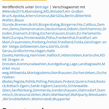
Veröffentlicht unter
Beiträge
|
Verschlagwortet mit
#Wende2019
,
Abensberg
,
AfD
,
Ahlsdorf
,
Am Großen
Bruch
,
Apolda
,
Artern/Unstrut
,
BärGiDa
,
Berlin
,
Bitterfeld-
Wolfen
,
Blaue
Stunde
,
Bremen
,
Brühl
,
Bürgerdialog
,
Bürgerrechte
,
Cottbus
,
Dem
min
,
Demo
,
Demonstration
,
Deutschland
,
Döbeln
,
Dorfchemnitz
,
Dr
esden
,
Eisenach
,
Erding
,
Eschershausen
,
Essen
,
EU-Parlaments-
Wahl
,
Europa
,
Finsterwalde
,
Flöha
,
Frankenthal
,
Frankfurt am
Main
,
Frauenstein
,
Freiberg
,
Freital
,
Friedland
,
Fulda
,
Geislingen an
der Steige
,
Gelbwesten
,
Gera
,
Görlitz
,
Groß-
Gerau
,
Großschirma
,
Hagen
,
Halle
(Saale)
,
Hamburg
,
Hannover
,
Haßloch
,
Hötensleben
,
Karlsruhe
,
KEI
NE Drogen in
Dresden
,
Kommunalwahlen
,
Kundgebung
,
Lage
,
Landtagswahl
,
M
erkel muss
weg
,
Mittweida
,
Montagsdemo
,
Nordhausen
,
Oschersleben
,
Osche
rsleben
(Bode)
,
Pegida
,
Politik
,
Polling
,
Potsdam
,
Protest
,
Quierschied
,
Rosto
ck
,
Rottach-Egern
,
Sankt Ingbert
,
Sassnitz
,
Schönwalde-
Glien
,
Senftenberg
,
Sömmerda
,
Sondershausen
,
Stahnsdorf
,
Stam
mtisch
,
Stralsund
,
Velten
,
Wahl
,
Wahlkampf
,
Wahlparty
,
Wiesbaden
,
WirSindVielMehr
,
Wolmirstedt
,
Wuppertal