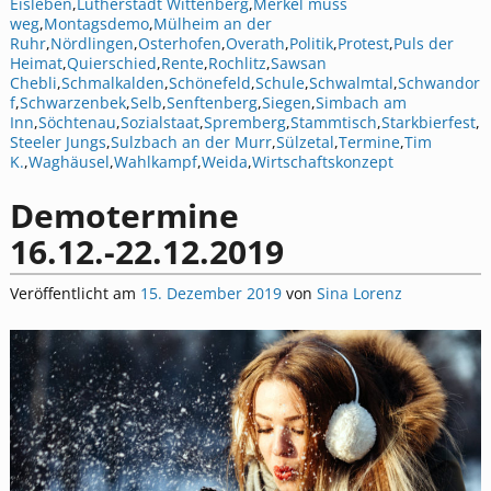
Eisleben
,
Lutherstadt Wittenberg
,
Merkel muss
weg
,
Montagsdemo
,
Mülheim an der
Ruhr
,
Nördlingen
,
Osterhofen
,
Overath
,
Politik
,
Protest
,
Puls der
Heimat
,
Quierschied
,
Rente
,
Rochlitz
,
Sawsan
Chebli
,
Schmalkalden
,
Schönefeld
,
Schule
,
Schwalmtal
,
Schwandor
f
,
Schwarzenbek
,
Selb
,
Senftenberg
,
Siegen
,
Simbach am
Inn
,
Söchtenau
,
Sozialstaat
,
Spremberg
,
Stammtisch
,
Starkbierfest
,
Steeler Jungs
,
Sulzbach an der Murr
,
Sülzetal
,
Termine
,
Tim
K.
,
Waghäusel
,
Wahlkampf
,
Weida
,
Wirtschaftskonzept
Demotermine
16.12.-22.12.2019
Veröffentlicht am
15. Dezember 2019
von
Sina Lorenz