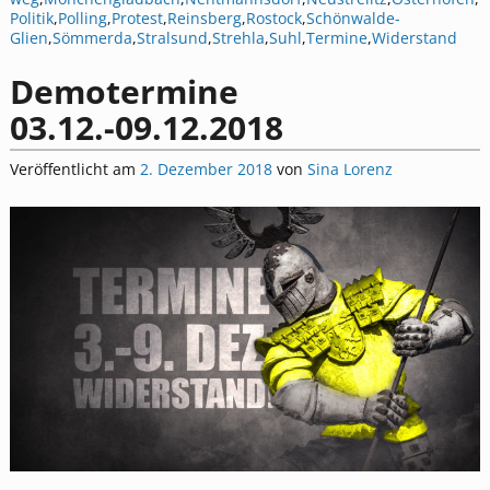
Politik
,
Polling
,
Protest
,
Reinsberg
,
Rostock
,
Schönwalde-
Glien
,
Sömmerda
,
Stralsund
,
Strehla
,
Suhl
,
Termine
,
Widerstand
Demotermine
03.12.-09.12.2018
Veröffentlicht am
2. Dezember 2018
von
Sina Lorenz