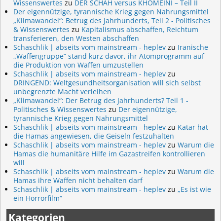
Wissenswertes
zu
DER SCHAH versus KHOMEINI – Teil II
Der eigennützige, tyrannische Krieg gegen Nahrungsmittel
„Klimawandel“: Betrug des Jahrhunderts, Teil 2 - Politisches
& Wissenswertes
zu
Kapitalismus abschaffen, Reichtum
transferieren, den Westen abschaffen
Schaschlik | abseits vom mainstream - heplev
zu
Iranische
„Waffengruppe“ stand kurz davor, ihr Atomprogramm auf
die Produktion von Waffen umzustellen
Schaschlik | abseits vom mainstream - heplev
zu
DRINGEND: Weltgesundheitsorganisation will sich selbst
unbegrenzte Macht verleihen
„Klimawandel“: Der Betrug des Jahrhunderts? Teil 1 -
Politisches & Wissenswertes
zu
Der eigennützige,
tyrannische Krieg gegen Nahrungsmittel
Schaschlik | abseits vom mainstream - heplev
zu
Katar hat
die Hamas angewiesen, die Geiseln festzuhalten
Schaschlik | abseits vom mainstream - heplev
zu
Warum die
Hamas die humanitäre Hilfe im Gazastreifen kontrollieren
will
Schaschlik | abseits vom mainstream - heplev
zu
Warum die
Hamas ihre Waffen nicht behalten darf
Schaschlik | abseits vom mainstream - heplev
zu
„Es ist wie
ein Horrorfilm“
Kategorien