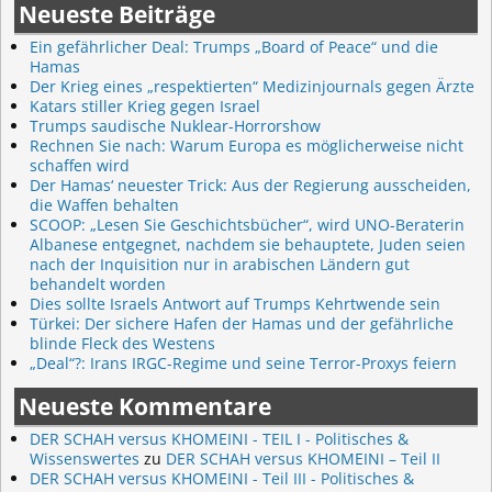
Neueste Beiträge
Ein gefährlicher Deal: Trumps „Board of Peace“ und die
Hamas
Der Krieg eines „respektierten“ Medizinjournals gegen Ärzte
Katars stiller Krieg gegen Israel
Trumps saudische Nuklear-Horrorshow
Rechnen Sie nach: Warum Europa es möglicherweise nicht
schaffen wird
Der Hamas‘ neuester Trick: Aus der Regierung ausscheiden,
die Waffen behalten
SCOOP: „Lesen Sie Geschichtsbücher“, wird UNO-Beraterin
Albanese entgegnet, nachdem sie behauptete, Juden seien
nach der Inquisition nur in arabischen Ländern gut
behandelt worden
Dies sollte Israels Antwort auf Trumps Kehrtwende sein
Türkei: Der sichere Hafen der Hamas und der gefährliche
blinde Fleck des Westens
„Deal“?: Irans IRGC-Regime und seine Terror-Proxys feiern
Neueste Kommentare
DER SCHAH versus KHOMEINI - TEIL I - Politisches &
Wissenswertes
zu
DER SCHAH versus KHOMEINI – Teil II
DER SCHAH versus KHOMEINI - Teil III - Politisches &