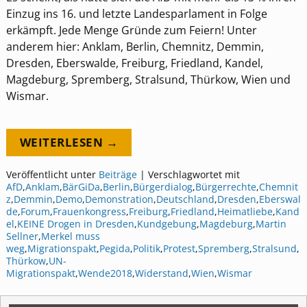
Einzug ins 16. und letzte Landesparlament in Folge
erkämpft. Jede Menge Gründe zum Feiern! Unter
anderem hier: Anklam, Berlin, Chemnitz, Demmin,
Dresden, Eberswalde, Freiburg, Friedland, Kandel,
Magdeburg, Spremberg, Stralsund, Thürkow, Wien und
Wismar.
WEITERLESEN →
Veröffentlicht unter
Beiträge
|
Verschlagwortet mit
AfD
,
Anklam
,
BärGiDa
,
Berlin
,
Bürgerdialog
,
Bürgerrechte
,
Chemnit
z
,
Demmin
,
Demo
,
Demonstration
,
Deutschland
,
Dresden
,
Eberswal
de
,
Forum
,
Frauenkongress
,
Freiburg
,
Friedland
,
Heimatliebe
,
Kand
el
,
KEINE Drogen in Dresden
,
Kundgebung
,
Magdeburg
,
Martin
Sellner
,
Merkel muss
weg
,
Migrationspakt
,
Pegida
,
Politik
,
Protest
,
Spremberg
,
Stralsund
,
Thürkow
,
UN-
Migrationspakt
,
Wende2018
,
Widerstand
,
Wien
,
Wismar