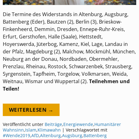
Die Termine des Widerstands in Altenburg, Augsburg,
Battenberg (Eder), Bautzen (2), Berlin (3), Brieskow-
Finkenheerd, Demmin, Dresden, Ennepe-Ruhr-Kreis,
Erfurt, Gersthofen, Halle (Saale), Hettstedt,
Hoyerswerda, Jüterbog, Kamenz, Kiel, Lage, Landau in
der Pfalz, Magdeburg (2), Malchow, Möckmühl, München,
Neuburg an der Donau, Nordbaden, Obermehler,
Prenzlau, Rheinau, Rostock, Schwarzenbek, Strausberg,
Syrgenstein, Tapfheim, Torgelow, Volkmarsen, Weida,
Weitnau, Wismar und Wuppertal (2).
Teilnehmen und
Teilen!
WEITERLESEN →
Veröffentlicht unter
Beiträge
,
Energiewende
,
Humanitärer
Wahnsinn
,
Islam
,
Klimawahn
|
Verschlagwortet mit
#Wende2019
,
AfD
,
Altenburg
,
Augsburg
,
Battenberg