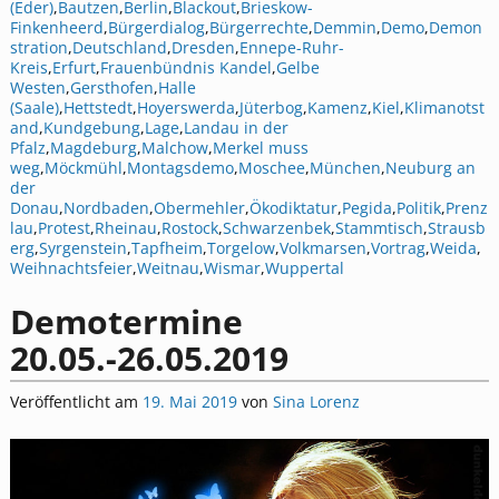
(Eder)
,
Bautzen
,
Berlin
,
Blackout
,
Brieskow-
Finkenheerd
,
Bürgerdialog
,
Bürgerrechte
,
Demmin
,
Demo
,
Demon
stration
,
Deutschland
,
Dresden
,
Ennepe-Ruhr-
Kreis
,
Erfurt
,
Frauenbündnis Kandel
,
Gelbe
Westen
,
Gersthofen
,
Halle
(Saale)
,
Hettstedt
,
Hoyerswerda
,
Jüterbog
,
Kamenz
,
Kiel
,
Klimanotst
and
,
Kundgebung
,
Lage
,
Landau in der
Pfalz
,
Magdeburg
,
Malchow
,
Merkel muss
weg
,
Möckmühl
,
Montagsdemo
,
Moschee
,
München
,
Neuburg an
der
Donau
,
Nordbaden
,
Obermehler
,
Ökodiktatur
,
Pegida
,
Politik
,
Prenz
lau
,
Protest
,
Rheinau
,
Rostock
,
Schwarzenbek
,
Stammtisch
,
Strausb
erg
,
Syrgenstein
,
Tapfheim
,
Torgelow
,
Volkmarsen
,
Vortrag
,
Weida
,
Weihnachtsfeier
,
Weitnau
,
Wismar
,
Wuppertal
Demotermine
20.05.-26.05.2019
Veröffentlicht am
19. Mai 2019
von
Sina Lorenz