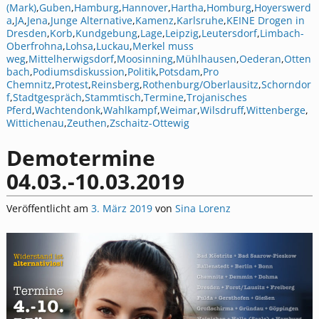
(Mark)
,
Guben
,
Hamburg
,
Hannover
,
Hartha
,
Homburg
,
Hoyerswerd
a
,
JA
,
Jena
,
Junge Alternative
,
Kamenz
,
Karlsruhe
,
KEINE Drogen in
Dresden
,
Korb
,
Kundgebung
,
Lage
,
Leipzig
,
Leutersdorf
,
Limbach-
Oberfrohna
,
Lohsa
,
Luckau
,
Merkel muss
weg
,
Mittelherwigsdorf
,
Moosinning
,
Mühlhausen
,
Oederan
,
Otten
bach
,
Podiumsdiskussion
,
Politik
,
Potsdam
,
Pro
Chemnitz
,
Protest
,
Reinsberg
,
Rothenburg/Oberlausitz
,
Schorndor
f
,
Stadtgespräch
,
Stammtisch
,
Termine
,
Trojanisches
Pferd
,
Wachtendonk
,
Wahlkampf
,
Weimar
,
Wilsdruff
,
Wittenberge
,
Wittichenau
,
Zeuthen
,
Zschaitz-Ottewig
Demotermine
04.03.-10.03.2019
Veröffentlicht am
3. März 2019
von
Sina Lorenz