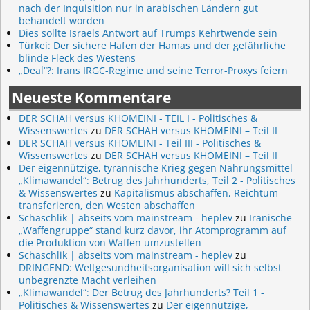
nach der Inquisition nur in arabischen Ländern gut
behandelt worden
Dies sollte Israels Antwort auf Trumps Kehrtwende sein
Türkei: Der sichere Hafen der Hamas und der gefährliche
blinde Fleck des Westens
„Deal“?: Irans IRGC-Regime und seine Terror-Proxys feiern
Neueste Kommentare
DER SCHAH versus KHOMEINI - TEIL I - Politisches &
Wissenswertes
zu
DER SCHAH versus KHOMEINI – Teil II
DER SCHAH versus KHOMEINI - Teil III - Politisches &
Wissenswertes
zu
DER SCHAH versus KHOMEINI – Teil II
Der eigennützige, tyrannische Krieg gegen Nahrungsmittel
„Klimawandel“: Betrug des Jahrhunderts, Teil 2 - Politisches
& Wissenswertes
zu
Kapitalismus abschaffen, Reichtum
transferieren, den Westen abschaffen
Schaschlik | abseits vom mainstream - heplev
zu
Iranische
„Waffengruppe“ stand kurz davor, ihr Atomprogramm auf
die Produktion von Waffen umzustellen
Schaschlik | abseits vom mainstream - heplev
zu
DRINGEND: Weltgesundheitsorganisation will sich selbst
unbegrenzte Macht verleihen
„Klimawandel“: Der Betrug des Jahrhunderts? Teil 1 -
Politisches & Wissenswertes
zu
Der eigennützige,