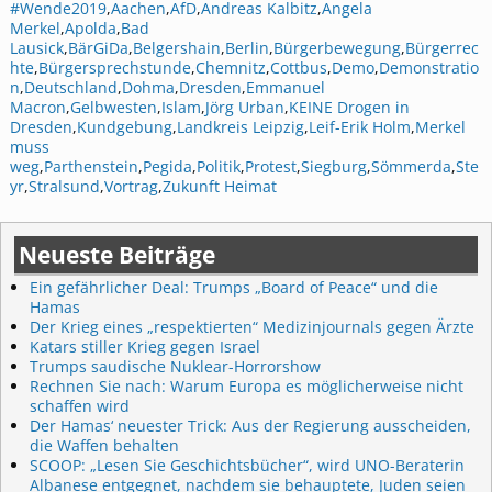
#Wende2019
,
Aachen
,
AfD
,
Andreas Kalbitz
,
Angela
Merkel
,
Apolda
,
Bad
Lausick
,
BärGiDa
,
Belgershain
,
Berlin
,
Bürgerbewegung
,
Bürgerrec
hte
,
Bürgersprechstunde
,
Chemnitz
,
Cottbus
,
Demo
,
Demonstratio
n
,
Deutschland
,
Dohma
,
Dresden
,
Emmanuel
Macron
,
Gelbwesten
,
Islam
,
Jörg Urban
,
KEINE Drogen in
Dresden
,
Kundgebung
,
Landkreis Leipzig
,
Leif-Erik Holm
,
Merkel
muss
weg
,
Parthenstein
,
Pegida
,
Politik
,
Protest
,
Siegburg
,
Sömmerda
,
Ste
yr
,
Stralsund
,
Vortrag
,
Zukunft Heimat
Neueste Beiträge
Ein gefährlicher Deal: Trumps „Board of Peace“ und die
Hamas
Der Krieg eines „respektierten“ Medizinjournals gegen Ärzte
Katars stiller Krieg gegen Israel
Trumps saudische Nuklear-Horrorshow
Rechnen Sie nach: Warum Europa es möglicherweise nicht
schaffen wird
Der Hamas‘ neuester Trick: Aus der Regierung ausscheiden,
die Waffen behalten
SCOOP: „Lesen Sie Geschichtsbücher“, wird UNO-Beraterin
Albanese entgegnet, nachdem sie behauptete, Juden seien