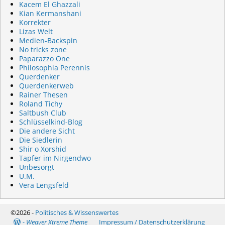
Kacem El Ghazzali
Kian Kermanshani
Korrekter
Lizas Welt
Medien-Backspin
No tricks zone
Paparazzo One
Philosophia Perennis
Querdenker
Querdenkerweb
Rainer Thesen
Roland Tichy
Saltbush Club
Schlüsselkind-Blog
Die andere Sicht
Die Siedlerin
Shir o Xorshid
Tapfer im Nirgendwo
Unbesorgt
U.M.
Vera Lengsfeld
©2026 -
Politisches & Wissenswertes
-
Weaver Xtreme Theme
Impressum / Datenschutzerklärung