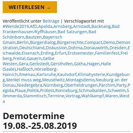
WEITERLESEN →
Veröffentlicht unter
Beiträge
|
Verschlagwortet mit
#Wende2019
,
AfD
,
Apolda
,
Arnsberg
,
Arnstadt
,
Backnang
,
Bad
Frankenhausen/Kyffhäuser
,
Bad Salzungen
,
Bad
Schönborn
,
Bautzen
,
Bayerisch
Gmain
,
Berlin
,
Bürgerdialog
,
Bürgerrechte
,
Compact
,
Demo
,
Demon
stration
,
Deutschland
,
Diskussion
,
Dohma
,
Donauwörth
,
Dresden
,
E
ichwalde
,
Eisenach
,
Erding
,
Erfurt
,
Erstsemester
,
Familienfest
,
Frei
berg
,
Freital
,
Gauern
,
Gelbe
Westen
,
Gera
,
Gerbstedt
,
Gersthofen
,
Gotha
,
Hagen
,
Halle
(Saale)
,
Haßloch
,
Hörselberg-
Hainich
,
Ilmenau
,
Karlsruhe
,
Kaulsdorf
,
Klimahysterie
,
Kundgebun
g
,
Merkel muss weg
,
Meuselwitz
,
Montagsdemo
,
Neuburg an der
Donau
,
Niedergebra
,
Nürnberg
,
Oberheldrungen
,
Parchim
,
Party
,
P
egida
,
Plaue
,
Politik
,
Protest
,
Ronneburg
,
Schmalkalden
,
Schwelm
,
S
ömmerda
,
Stammtisch
,
Termine
,
Vortrag
,
Wahlkampf
,
Waren
,
Weid
a
Demotermine
19.08.-25.08.2019