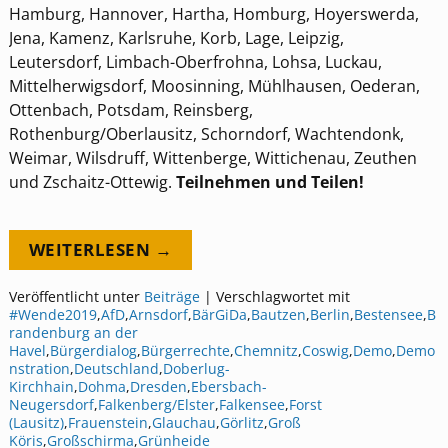
Hamburg, Hannover, Hartha, Homburg, Hoyerswerda,
Jena, Kamenz, Karlsruhe, Korb, Lage, Leipzig,
Leutersdorf, Limbach-Oberfrohna, Lohsa, Luckau,
Mittelherwigsdorf, Moosinning, Mühlhausen, Oederan,
Ottenbach, Potsdam, Reinsberg,
Rothenburg/Oberlausitz, Schorndorf, Wachtendonk,
Weimar, Wilsdruff, Wittenberge, Wittichenau, Zeuthen
und Zschaitz-Ottewig.
Teilnehmen und Teilen!
WEITERLESEN →
Veröffentlicht unter
Beiträge
|
Verschlagwortet mit
#Wende2019
,
AfD
,
Arnsdorf
,
BärGiDa
,
Bautzen
,
Berlin
,
Bestensee
,
B
randenburg an der
Havel
,
Bürgerdialog
,
Bürgerrechte
,
Chemnitz
,
Coswig
,
Demo
,
Demo
nstration
,
Deutschland
,
Doberlug-
Kirchhain
,
Dohma
,
Dresden
,
Ebersbach-
Neugersdorf
,
Falkenberg/Elster
,
Falkensee
,
Forst
(Lausitz)
,
Frauenstein
,
Glauchau
,
Görlitz
,
Groß
Köris
,
Großschirma
,
Grünheide