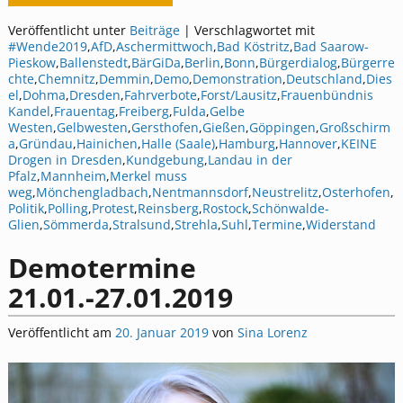
Veröffentlicht unter
Beiträge
|
Verschlagwortet mit
#Wende2019
,
AfD
,
Aschermittwoch
,
Bad Köstritz
,
Bad Saarow-
Pieskow
,
Ballenstedt
,
BärGiDa
,
Berlin
,
Bonn
,
Bürgerdialog
,
Bürgerre
chte
,
Chemnitz
,
Demmin
,
Demo
,
Demonstration
,
Deutschland
,
Dies
el
,
Dohma
,
Dresden
,
Fahrverbote
,
Forst/Lausitz
,
Frauenbündnis
Kandel
,
Frauentag
,
Freiberg
,
Fulda
,
Gelbe
Westen
,
Gelbwesten
,
Gersthofen
,
Gießen
,
Göppingen
,
Großschirm
a
,
Gründau
,
Hainichen
,
Halle (Saale)
,
Hamburg
,
Hannover
,
KEINE
Drogen in Dresden
,
Kundgebung
,
Landau in der
Pfalz
,
Mannheim
,
Merkel muss
weg
,
Mönchengladbach
,
Nentmannsdorf
,
Neustrelitz
,
Osterhofen
,
Politik
,
Polling
,
Protest
,
Reinsberg
,
Rostock
,
Schönwalde-
Glien
,
Sömmerda
,
Stralsund
,
Strehla
,
Suhl
,
Termine
,
Widerstand
Demotermine
21.01.-27.01.2019
Veröffentlicht am
20. Januar 2019
von
Sina Lorenz